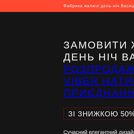
Фабрика жалюзі день-ніч Васи
ЗАМОВИТИ 
ДЕНЬ НІЧ 
РОЗПРОДА
VIBER НАТИ
ПРИЄДНАН
ЗІ ЗНИЖКОЮ 50
Сучасний елегантний дизай