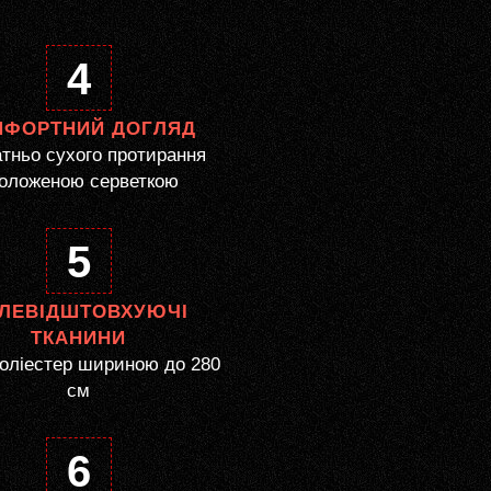
4
МФОРТНИЙ ДОГЛЯД
тньо сухого протирання
оложеною серветкою
5
ЛЕВІДШТОВХУЮЧІ
ТКАНИНИ
оліестер шириною до 280
см
6