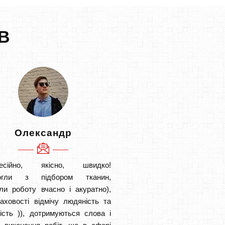
В
Олександр
есійно, якісно, швидко!
огли з підбором тканин,
ли роботу вчасно і акуратно),
аховості відмічу людяність та
ість )), дотримуються слова і