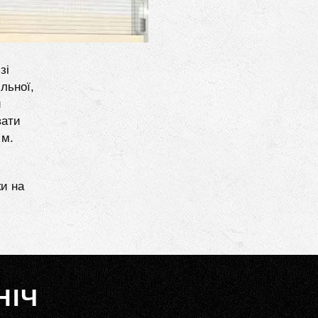
зі
льної,
и
вати
 м.
ки на
НІЧ