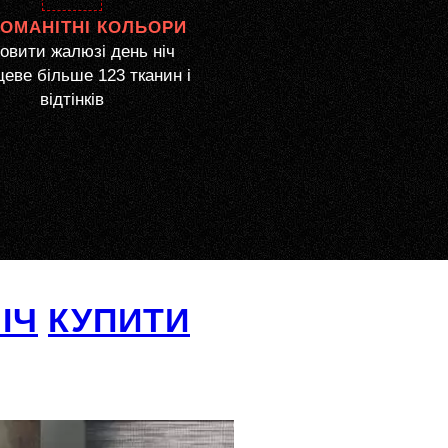
НОМАНІТНІ КОЛЬОРИ
овити жалюзі день ніч
еве більше 123 тканин і
відтінків
ІЧ
КУПИТИ