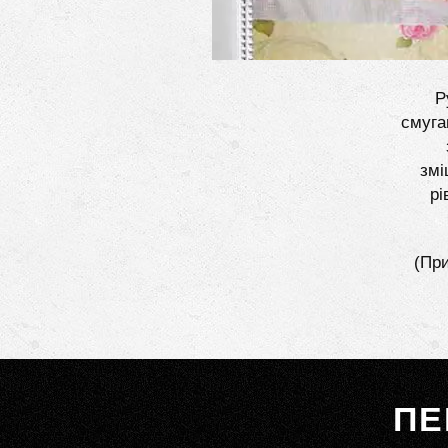
Р
смуга
змі
рі
(При
ПЕ