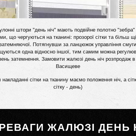
улонні штори "день ніч" мають подвійне полотно "зебра" 
ми, що чергуються на тканині: прозорої сітки та більш щі
затемняючої. Потягнувши за ланцюжок управління смуг
щуються одна відносно іншої, тим самим можна регулю
вень затемнення. Замовити жалюзі день ніч розпродаж в
Васищеве
 накладанні сітки на тканину маємо положення ніч, а сіт
сітку - день)
РЕВАГИ ЖАЛЮЗІ ДЕНЬ 