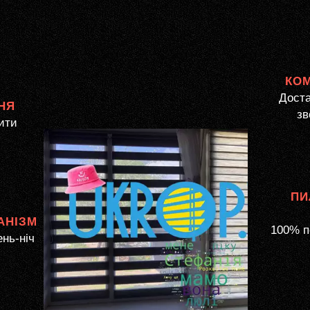
КО
Доста
НЯ
зв
ити
ПИ
АНІЗМ
100% п
ень-ніч