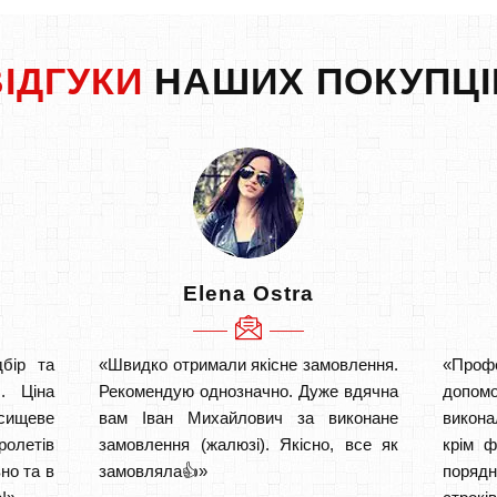
ВІДГУКИ
НАШИХ ПОКУПЦІ
Elena Ostra
бір та
«Швидко отримали якісне замовлення.
«Проф
. Ціна
Рекомендую однозначно. Дуже вдячна
допом
сищеве
вам Іван Михайлович за виконане
викона
ролетів
замовлення (жалюзі). Якісно, все як
крім ф
но та в
замовляла👍»
порядн