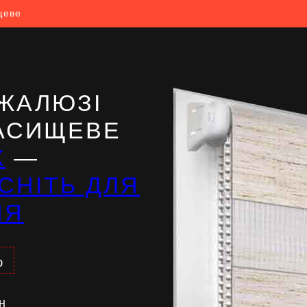
щеве
ЖАЛЮЗІ
ВАСИЩЕВЕ
Ж
—
СНІТЬ ДЛЯ
НЯ
%
н