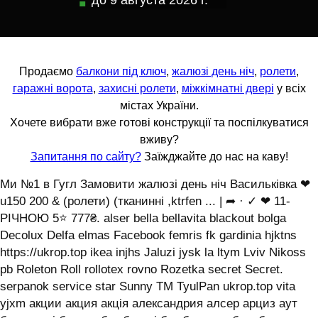
до
9 августа 2026 г.
Продаємо
балкони під ключ
,
жалюзі день ніч
,
ролети
,
гаражні ворота
,
захисні ролети
,
міжкімнатні двері
у всіх
містах України.
Хочете вибрати вже готові конструкції та поспілкуватися
вживу?
Запитання по сайту?
Заїжджайте до нас на каву!
Ми №1 в Гугл Замовити жалюзі день ніч Васильківка ❤
u150 200 & (ролети) (тканинні ,ktrfen ... | ➦ · ✓ ❤ 11-
РІЧНОЮ 5⭐ 777₴. alser bella bellavita blackout bolga
Decolux Delfa elmas Facebook femris fk gardinia hjktns
https://ukrop.top ikea injhs Jaluzi jysk la ltym Lviv Nikoss
pb Roleton Roll rollotex rovno Rozetka secret Secret.
serpanok service star Sunny TM TyulPan ukrop.top vita
yjxm акции акция акція александрия алсер арциз аут