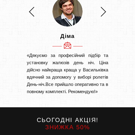
Діма
«Дякуємо за професійний підбір та
«Швидк
установку жалюзів день ніч. Ціна
Рекоме
дійсно найкраща краща у Васильківка
вам І
вдячний за допомогу у виборі ролетів
замовл
День-ніч.Все прийшло оперативно та в
замовл
повному комплекті. Рекомендую!»
СЬОГОДНІ АКЦІЯ!
ЗНИЖКА 50%