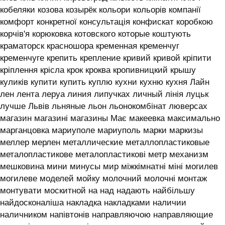
кобеляки козова козырёк кольори кольорів компанії
комфорт конкретної консультація конфискат коробкою
корчів'я корюковка котовского которые коштують
краматорск красношора кременная кременчуг
кременчуге крепить крепление кривий кривой кріпити
кріплення крісла крок кроква кропивницкий крышу
куликів купити купить куплю кухни кухню кухня ‎Лайн
лен лента леруа линия липучках личный лінія луцьк
лучше Львів льняные льон льонокомбінат люверсах
магазин магазині магазины Має макеевка максимально
марганцовка мариуполе мариуполь марки маркизы
меллер мерлен металлические металлопластиковые
металопластикове металопластикові метр механизм
мешковина мини минусы мир міжкімнатні міні могилев
могилеве моделей мойку молочний молочні монтаж
монтувати москитной на над надають найбільшу
найдосконаліша накладка накладками наличии
наличником напівтонів направляючою направляющие