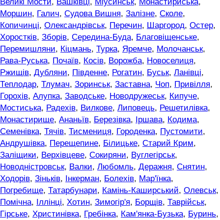
Великі Мости
,
Вашківці
,
Міусинськ
,
Монастириська
,
Моршин
,
Галич
,
Судова Вишня
,
Залізне
,
Сколе
,
Копичинці
,
Олександрівськ
,
Перечин
,
Шаргород
,
Остер
,
Хоростків
,
Зборів
,
Середина-Буда
,
Благовіщенське
,
Перемишляни
,
Кіцмань
,
Турка
,
Яремче
,
Молочанськ
,
Рава-Руська
,
Почаїв
,
Косів
,
Ворожба
,
Новоселиця
,
Ржищів
,
Дубляни
,
Південне
,
Рогатин
,
Буськ
,
Ланівці
,
Теплодар
,
Тлумач
,
Зоринськ
,
Заставна
,
Чоп
,
Привілля
,
Горохів
,
Алупка
,
Заводське
,
Новодружеськ
,
Кипуче
,
Мостиська
,
Радехів
,
Вилкове
,
Липовець
,
Решетилівка
,
Монастирище
,
Ананьїв
,
Березівка
,
Іршава
,
Кодима
,
Семенівка
,
Тячів
,
Тисмениця
,
Городенка
,
Пустомити
,
Андрушівка
,
Перещепине
,
Білицьке
,
Старий Крим
,
Заліщики
,
Верхівцеве
,
Сокиряни
,
Вуглегірськ
,
Новодністровськ
,
Валки
,
Любомль
,
Деражня
,
Снятин
,
Ходорів
,
Зіньків
,
Інкерман
,
Болехів
,
Мар'їнка
,
Погребище
,
Татарбунари
,
Камінь-Каширський
,
Олевськ
,
Помічна
,
Іллінці
,
Хотин
,
Зимогір'я
,
Борщів
,
Таврійськ
,
Гірське
,
Христинівка
,
Гребінка
,
Кам'янка-Бузька
,
Буринь
,