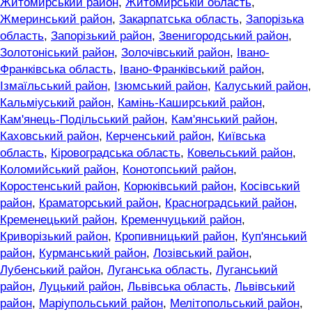
Житомирський район
,
Житомирській область
,
Жмеринський район
,
Закарпатська область
,
Запорізька
область
,
Запорізький район
,
Звенигородський район
,
Золотоніський район
,
Золочівський район
,
Івано-
Франківська область
,
Івано-Франківський район
,
Ізмаїльський район
,
Ізюмський район
,
Калуський район
,
Кальміуський район
,
Камінь-Каширський район
,
Кам'янець-Подільський район
,
Кам'янський район
,
Каховський район
,
Керченський район
,
Київська
область
,
Кіровоградська область
,
Ковельський район
,
Коломийський район
,
Конотопський район
,
Коростенський район
,
Корюківський район
,
Косівський
район
,
Краматорський район
,
Красноградський район
,
Кременецький район
,
Кременчуцький район
,
Криворізький район
,
Кропивницький район
,
Куп'янський
район
,
Курманський район
,
Лозівський район
,
Лубенський район
,
Луганська область
,
Луганський
район
,
Луцький район
,
Львівська область
,
Львівський
район
,
Маріупольський район
,
Мелітопольський район
,