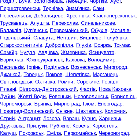
Розділ
,
Буча
,
Золотоноша
,
Лебедин
,
Чортків
,
Хуст
,
Першотравенськ
,
Тернівка
,
Знам'янка
,
Саки
,
Перевальськ
,
Дебальцеве
,
Хрестівка
,
Красноперекопськ
,
Трускавець
,
Алушта
,
Переяслав
,
Синельникове
,
Балаклія
,
Куп'янськ
,
Первомайський
,
Обухів
,
Могилів-
Подільський
,
Славута
,
Нетішин
,
Вишневе
,
Голубівка
,
Старокостянтинів
,
Добропілля
,
Глухів
,
Боярка
,
Токмак
,
Самбір
,
Чугуїв
,
Авдіївка
,
Жмеринка
,
Ясинувата
,
Борислав
,
Южноукраїнськ
,
Каховка
,
Володимир
,
Васильків
,
Ірпінь
,
Подільськ
,
Вознесенськ
,
Миргород
,
Джанкой
,
Торецьк
,
Покров
,
Шепетівка
,
Марганець
,
Світловодськ
,
Охтирка
,
Ромни
,
Сорокине
,
Горішні
Плавні
,
Білгород-Дністровський
,
Фастів
,
Нова Каховка
,
Лубни
,
Жовті Води
,
Ровеньки
,
Нововолинськ
,
Бориспіль
,
Чорноморськ
,
Брянка
,
Мирноград
,
Ізюм
,
Енергодар
,
Новоград-Волинський
,
Сніжне
,
Шахтарськ
,
Коломия
,
Стрий
,
Антрацит
,
Лозова
,
Вараш
,
Кузня
,
Харцизьк
,
Дружківка
,
Прилуки
,
Рубіжне
,
Ковель
,
Коростень
,
Калуш
,
Покровськ
,
Сміла
,
Первомайськ
,
Червоноград
,