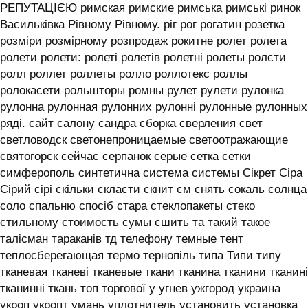
РЕПУТАЦІЄЮ римская римские римська римські ринок
Васильківка Рівному Рівному. ріг рог рогатин розетка
розміри розмірному розпродаж рокитне ролет ролета
ролети ролети: ролеті ролетів ролетні ролеты ролєти
ролл роллет роллеты ролло роллотекс роллы
ролокасети рольшторы ромны рулет рулети рулонка
рулонна рулонная рулонних рулонні рулонные рулонных
ряді. сайт салону сандра сборка сверления свет
светловодск светонепроницаемые светоотражающие
святогорск сейчас серпанок серые сетка сетки
симферополь синтетична система системы ‎Сікрет Сіра
Сірий сірі скільки скласти скнит см снять сокаль солнца
соло спальню спосіб стара стеклопакеты стеко
стильному стоимость сумы сшить та такий такое
талісман тараканів тд телефону темные тент
теплосберегающая термо тернопіль типа Типи типу
тканевая тканеві тканевые ткани тканина тканини тканині
тканинні ткань топ торгової у угнев ужгород украина
укроп укропт умань уплотнитель установить установка