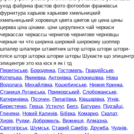
уход фабрика фастов фото фотообои франківськ
фурнитура харьков харькове хмельницкий
хмельницький хоровиця цвета цветов це цена цены
церква ціна цінами. ціни цюрупинск чай черкаси
черкассах черкассы чернигов чернигове черновцы
черные чи что ширина широкий широкому шоппер
шпалер шпалери штакетник штор штора штори штори-
плісе шторі шторка шторки шторы Шукаєте що эпицентр
эпицентре это юа юск я як і тд
Перегінське
,
Бородянка
,
Гостомель
,
Гвардійське
,
Котельва
,
Якимівка
,
Антонівка
,
Солоницівка
,
Нова
Водолага
,
Михайлівка
,
Коцюбинське
,
Нижня Кринка
,
Станиця Луганська
,
Приморський
,
Слобожанське
,
Катеринівка
,
Пісочин
,
Пелагіївка
,
Ківшарівка
,
Угнів
,
Берестечко
,
Герца
,
Устилуг
,
Белз
,
Батурин
,
Підгайці
,
Глиняни
,
Новий Калинів
,
Бібрка
,
Комарно
,
Скалат
,
Хирів
,
Рудки
,
Добромиль
,
Вижниця
,
Алмазна
,
Святогірськ
,
Шумськ
,
Старий Самбір
,
Дружба
,
Чуднів
,