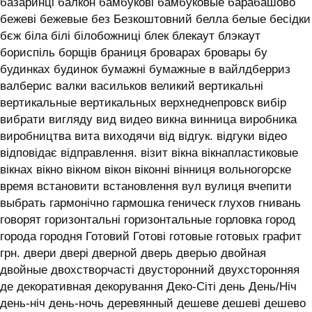
базаринці балкон бамбукові бамбуковые барабашово
бежеві бежевые без Безкоштовний белла белые бесідки
бєж біла білі білобожниці блек блекаут блэкаут
бориспіль борщів браниця броварах бровары бу
будинках будинок бумажні бумажные в вайлдберриз
валберис валки васильков великий вертикальні
вертикальные вертикальных верхнеднепровск вибір
вибрати вигляду вид видео викна винница виробника
виробництва вита виходячи від відгук. відгуки відео
відповідає відправлення. візит вікна вікнапластиковые
вікнах вікно вікном вікон віконні вінниця вольногорске
время встановити встановлення вул вулиця вчепити
выбрать гармонічно гармошка геническ глухов гнивань
говорят горизонтальні горизонтальные горловка город
города городня Готовий Готові готовые готовых графит
грн. двери двері дверной дверь дверью двойная
двойные двохстворчасті двусторонний двухсторонняя
де декоративная декорування Деко-Сіті день День/Ніч
день-ніч день-ночь деревянный дешеве дешеві дешево