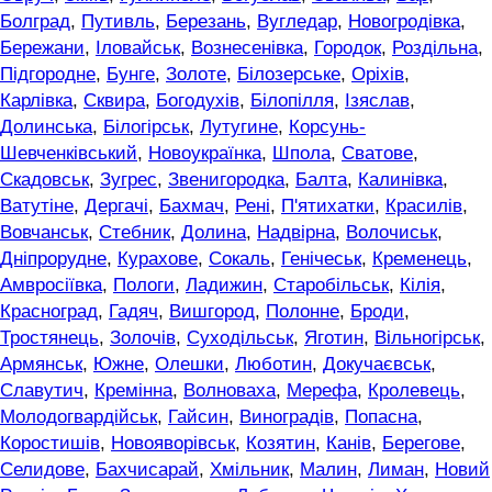
Болград
,
Путивль
,
Березань
,
Вугледар
,
Новогродівка
,
Бережани
,
Іловайськ
,
Вознесенівка
,
Городок
,
Роздільна
,
Підгородне
,
Бунге
,
Золоте
,
Білозерське
,
Оріхів
,
Карлівка
,
Сквира
,
Богодухів
,
Білопілля
,
Ізяслав
,
Долинська
,
Білогірськ
,
Лутугине
,
Корсунь-
Шевченківський
,
Новоукраїнка
,
Шпола
,
Сватове
,
Скадовськ
,
Зугрес
,
Звенигородка
,
Балта
,
Калинівка
,
Ватутіне
,
Дергачі
,
Бахмач
,
Рені
,
П'ятихатки
,
Красилів
,
Вовчанськ
,
Стебник
,
Долина
,
Надвірна
,
Волочиськ
,
Дніпрорудне
,
Курахове
,
Сокаль
,
Генічеськ
,
Кременець
,
Амвросіївка
,
Пологи
,
Ладижин
,
Старобільськ
,
Кілія
,
Красноград
,
Гадяч
,
Вишгород
,
Полонне
,
Броди
,
Тростянець
,
Золочів
,
Суходільськ
,
Яготин
,
Вільногірськ
,
Армянськ
,
Южне
,
Олешки
,
Люботин
,
Докучаєвськ
,
Славутич
,
Кремінна
,
Волноваха
,
Мерефа
,
Кролевець
,
Молодогвардійськ
,
Гайсин
,
Виноградів
,
Попасна
,
Коростишів
,
Новояворівськ
,
Козятин
,
Канів
,
Берегове
,
Селидове
,
Бахчисарай
,
Хмільник
,
Малин
,
Лиман
,
Новий