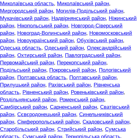
Миколаївська область
,
Миколаївський район
,
Миргородський район
,
Могилів-Подільський район
,
Мукачівський район
,
Надвірнянський район
,
Ніжинський
район
,
Нікопольський район
,
Новгород-Сіверський
район
,
Новоград-Волинський район
,
Новомосковський
район
,
Новоукраїнський район
,
Обухівський район
,
Одеська область
,
Одеський район
,
Олександрійський
район
,
Охтирський район
,
Павлоградський район
,
Первомайський район
,
Перекопський район
,
Подільський район
,
Покровський район
,
Пологівський
район
,
Полтавська область
,
Полтавський район
,
Прилуцький район
,
Рахівський район
,
Рівненська
область
,
Рівненський район
,
Ровеньківський район
,
Роздільнянський район
,
Роменський район
,
Самбірський район
,
Сарненський район
,
Сватівський
район
,
Сєвєродонецький район
,
Синельниківський
район
,
Сімферопольський район
,
Скадовський район
,
Старобільський район
,
Стрийський район
,
Сумська
область
,
Сумський район
,
Тернопільська область
,