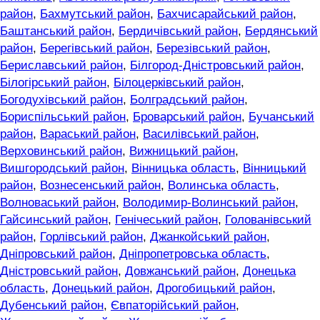
район
,
Бахмутський район
,
Бахчисарайський район
,
Баштанський район
,
Бердичівський район
,
Бердянський
район
,
Берегівський район
,
Березівський район
,
Бериславський район
,
Білгород-Дністровський район
,
Білогірський район
,
Білоцерківський район
,
Богодухівський район
,
Болградський район
,
Бориспільський район
,
Броварський район
,
Бучанський
район
,
Вараський район
,
Василівський район
,
Верховинський район
,
Вижницький район
,
Вишгородський район
,
Вінницька область
,
Вінницький
район
,
Вознесенський район
,
Волинська область
,
Волноваський район
,
Володимир-Волинський район
,
Гайсинський район
,
Генічеський район
,
Голованівський
район
,
Горлівський район
,
Джанкойський район
,
Дніпровський район
,
Дніпропетровська область
,
Дністровський район
,
Довжанський район
,
Донецька
область
,
Донецький район
,
Дрогобицький район
,
Дубенський район
,
Євпаторійський район
,