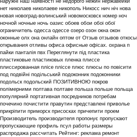
наружні наш наявності не недорого нежин нержавейки
нет николаев николаеве никополь Никосс нич ніч нова
новая новоград-волинський новомосковск номер ноч
ночной ночные ночь оазис обоев обои обоі обої
ограничитель одесса одессе озеро озон окна окон
оконные олх она онлайн оптом от Отзыв отзывов откосы
открывания отливы офиса офисные офісах. охрана п
пайки панталія пвх Переглянути під пластика
пластиковые пластиковых пленка плиссе
плиссированная плісе пліссе плюс плюсы по повісити
под подвійні подільський подоконник подоконники
подольск подольский ПОЗИТИВНОЮ покров
полімерними полтава полтаве польша польше польща
популярний портативная посредников потребам
почечино почистити правутин представлені приволье
прикріпити приморск присосках причепити проем
Производитель производителя пропонує пропускают
пропускающие профиль псул работы размеры
распродажа рассчитать Рейтинг: реклама ремонт