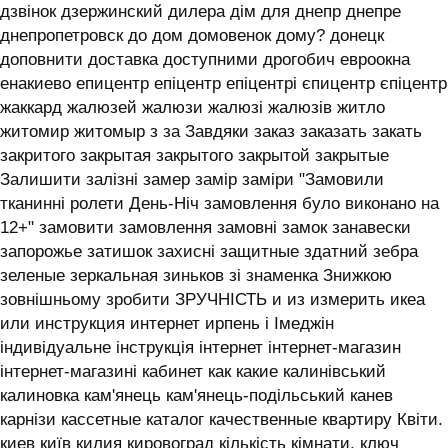
дзвінок дзержинский дилера дім для днепр днепре
днепропетровск до дом домовенок дому? донецк
доповнити доставка доступними дрогобич евроокна
енакиево епицентр епіцентр епіцентрі єпицентр єпіцентр
жаккард жалюзей жалюзи жалюзі жалюзів житло
житомир житомыр з за Завдяки заказ заказать закать
закритого закрытая закрытого закрытой закрытые
Залишити залізні замер замір заміри "Замовили
тканинні ролети День-Ніч замовлення було виконано на
12+" замовити замовлення замовні замок занавески
запорожье затишок захисні защитные здатний зебра
зеленые зеркальная зиньков зі знаменка Знижкою
зовнішньому зробити ЗРУЧНІСТЬ и из измерить икеа
или инструкция интернет ирпень і ‎Імеджін
індивідуальне інструкція інтернет інтернет-магазин
інтернет-магазині кабинет как какие калинівський
калиновка кам'янець кам'янець-подільський канев
карнізи кассетные каталог качественные квартиру Квіти.
киев київ килия кировоград кількість кімнати. ключ