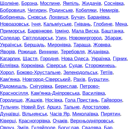
Щолкіне
,
Борзна
,
Моспине
,
Ямпіль
,
Жидачів
,
Соснівка
,
Бобровиця
,
Чигирин
,
Родинське
,
Кобеляки
,
Немирів
,
Бобринець
,
Сновськ
,
Лохвиця
,
Бучач
,
Баранівка
,
Новоазовськ
,
Ічня
,
Кальміуське
,
Гнівань
,
Глобине
,
Мена
,
Приморськ
,
Барвінкове
,
Ірміно
,
Мала Виска
,
Баштанка
,
Соледар
,
Світлодарськ
,
Узин
,
Новомиргород
,
Збараж
,
Українськ
,
Бершадь
,
Миронівка
,
Тараща
,
Жовква
,
Яворів
,
Рожище
,
Винники
,
Теребовля
,
Жданівка
,
Кагарлик
,
Щастя
,
Городня
,
Нова Одеса
,
Українка
,
Гірник
,
Біляївка
,
Корюківка
,
Сіверськ
,
Судак
,
Сторожинець
,
Хорол
,
Боково-Хрустальне
,
Зеленодольськ
,
Тетіїв
,
Кам'янка
,
Новгород-Сіверський
,
Рахів
,
Бурштин
,
Радомишль
,
Снігурівка
,
Берислав
,
Петрово-
Красносілля
,
Кам'янка-Дніпровська
,
Василівка
,
Городище
,
Жашків
,
Носівка
,
Гола Пристань
,
Гайворон
,
Тульчин
,
Новий Буг
,
Арциз
,
Тальне
,
Апостолове
,
Дунаївці
,
Вільнянськ
,
Часів Яр
,
Миколаївка
,
Пирятин
,
Ківерці
,
Красногорівка
,
Очаків
,
Верхньодніпровськ
,
Овруч
,
Зміїв
,
Гуляйполе
,
Богуслав
,
Свалява
,
Бар
,