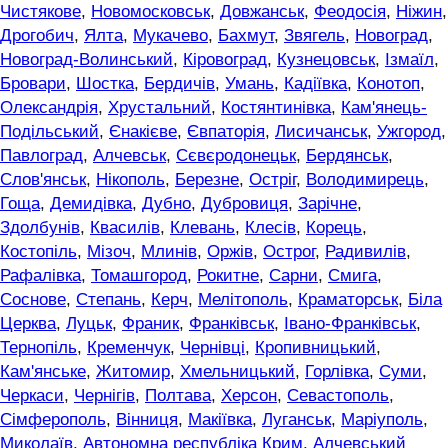
Чистякове
,
Новомосковськ
,
Довжанськ
,
Феодосія
,
Ніжин
,
Дрогобич
,
Ялта
,
Мукачево
,
Бахмут
,
Звягель
,
Новоград
,
Новоград-Волинський
,
Кіровоград
,
Кузнецовськ
,
Ізмаїл
,
Бровари
,
Шостка
,
Бердичів
,
Умань
,
Кадіївка
,
Конотоп
,
Олександрія
,
Хрустальний
,
Костянтинівка
,
Кам'янець-
Подільський
,
Єнакієве
,
Євпаторія
,
Лисичанськ
,
Ужгород
,
Павлоград
,
Алчевськ
,
Сєвєродонецьк
,
Бердянськ
,
Слов'янськ
,
Нікополь
,
Березне
,
Остріг
,
Володимирець
,
Гоща
,
Демидівка
,
Дубно
,
Дубровиця
,
Зарічне
,
Здолбунів
,
Квасилів
,
Клевань
,
Клесів
,
Корець
,
Костопіль
,
Мізоч
,
Млинів
,
Оржів
,
Острог
,
Радивилів
,
Рафалівка
,
Томашгород
,
Рокитне
,
Сарни
,
Смига
,
Соснове
,
Степань
,
Керч
,
Мелітополь
,
Краматорськ
,
Біла
Церква
,
Луцьк
,
Франик
,
Франківськ
,
Івано-Франківськ
,
Тернопіль
,
Кременчук
,
Чернівці
,
Кропивницький
,
Кам'янське
,
Житомир
,
Хмельницький
,
Горлівка
,
Суми
,
Черкаси
,
Чернігів
,
Полтава
,
Херсон
,
Севастополь
,
Сімферополь
,
Вінниця
,
Макіївка
,
Луганськ
,
Маріуполь
,
Миколаїв
,
Автономна республіка Крим
,
Алчевський