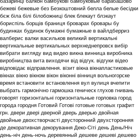
базаринці балкон бамбукові бамбуковые барабашово
бежеві бежевые без Безкоштовний белла белые бесідки
бєж біла білі білобожниці блек блекаут блэкаут
бориспіль борщів браниця броварах бровары бу
будинках будинок бумажні бумажные в вайлдберриз
валберис валки васильков великий вертикальні
вертикальные вертикальных верхнеднепровск вибір
вибрати вигляду вид видео викна винница виробника
виробництва вита виходячи від відгук. відгуки відео
відповідає відправлення. візит вікна вікнапластиковые
вікнах вікно вікном вікон віконні вінниця вольногорске
время встановити встановлення вул вулиця вчепити
выбрать гармонічно гармошка геническ глухов гнивань
говорят горизонтальні горизонтальные горловка город
города городня Готовий Готові готовые готовых графит
грн. двери двері дверной дверь дверью двойная
двойные двохстворчасті двусторонний двухсторонняя
де декоративная декорування Деко-Сіті день День/Ніч
день-ніч день-ночь деревянный дешеве дешеві дешево