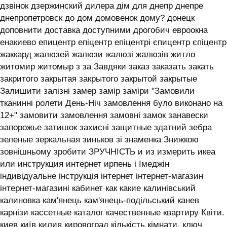
дзвінок дзержинский дилера дім для днепр днепре
днепропетровск до дом домовенок дому? донецк
доповнити доставка доступними дрогобич евроокна
енакиево епицентр епіцентр епіцентрі єпицентр єпіцентр
жаккард жалюзей жалюзи жалюзі жалюзів житло
житомир житомыр з за Завдяки заказ заказать закать
закритого закрытая закрытого закрытой закрытые
Залишити залізні замер замір заміри "Замовили
тканинні ролети День-Ніч замовлення було виконано на
12+" замовити замовлення замовні замок занавески
запорожье затишок захисні защитные здатний зебра
зеленые зеркальная зиньков зі знаменка Знижкою
зовнішньому зробити ЗРУЧНІСТЬ и из измерить икеа
или инструкция интернет ирпень і ‎Імеджін
індивідуальне інструкція інтернет інтернет-магазин
інтернет-магазині кабинет как какие калинівський
калиновка кам'янець кам'янець-подільський канев
карнізи кассетные каталог качественные квартиру Квіти.
киев київ килия кировоград кількість кімнати. ключ