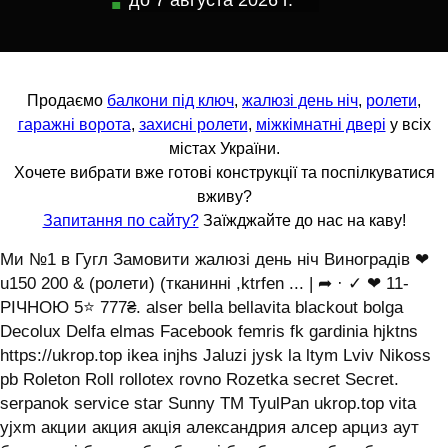
до
7 августа 2026 г.
Продаємо
балкони під ключ
,
жалюзі день ніч
,
ролети
,
гаражні ворота
,
захисні ролети
,
міжкімнатні двері
у всіх
містах України.
Хочете вибрати вже готові конструкції та поспілкуватися
вживу?
Запитання по сайту?
Заїжджайте до нас на каву!
Ми №1 в Гугл Замовити жалюзі день ніч Виноградів ❤
u150 200 & (ролети) (тканинні ,ktrfen ... | ➦ · ✓ ❤ 11-
РІЧНОЮ 5⭐ 777₴. alser bella bellavita blackout bolga
Decolux Delfa elmas Facebook femris fk gardinia hjktns
https://ukrop.top ikea injhs Jaluzi jysk la ltym Lviv Nikoss
pb Roleton Roll rollotex rovno Rozetka secret Secret.
serpanok service star Sunny TM TyulPan ukrop.top vita
yjxm акции акция акція александрия алсер арциз аут