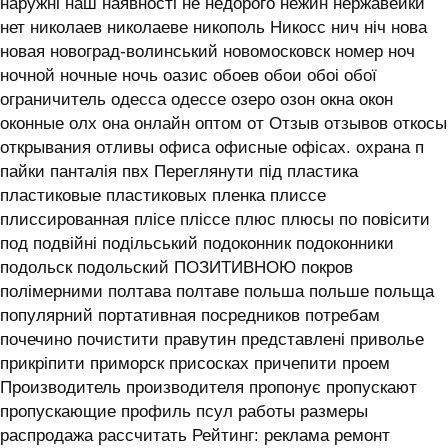
наружні наш наявності не недорого нежин нержавейки
нет николаев николаеве никополь Никосс нич ніч нова
новая новоград-волинський новомосковск номер ноч
ночной ночные ночь оазис обоев обои обоі обої
ограничитель одесса одессе озеро озон окна окон
оконные олх она онлайн оптом от Отзыв отзывов откосы
открывания отливы офиса офисные офісах. охрана п
пайки панталія пвх Переглянути під пластика
пластиковые пластиковых пленка плиссе
плиссированная плісе пліссе плюс плюсы по повісити
под подвійні подільський подоконник подоконники
подольск подольский ПОЗИТИВНОЮ покров
полімерними полтава полтаве польша польше польща
популярний портативная посредников потребам
почечино почистити правутин представлені приволье
прикріпити приморск присосках причепити проем
Производитель производителя пропонує пропускают
пропускающие профиль псул работы размеры
распродажа рассчитать Рейтинг: реклама ремонт