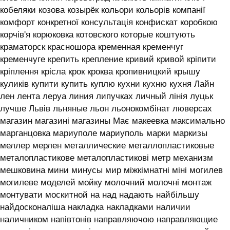
кобеляки козова козырёк кольори кольорів компанії
комфорт конкретної консультація конфискат коробкою
корчів'я корюковка котовского которые коштують
краматорск красношора кременная кременчуг
кременчуге крепить крепление кривий кривой кріпити
кріплення крісла крок кроква кропивницкий крышу
куликів купити купить куплю кухни кухню кухня ‎Лайн
лен лента леруа линия липучках личный лінія луцьк
лучше Львів льняные льон льонокомбінат люверсах
магазин магазині магазины Має макеевка максимально
марганцовка мариуполе мариуполь марки маркизы
меллер мерлен металлические металлопластиковые
металопластикове металопластикові метр механизм
мешковина мини минусы мир міжкімнатні міні могилев
могилеве моделей мойку молочний молочні монтаж
монтувати москитной на над надають найбільшу
найдосконаліша накладка накладками наличии
наличником напівтонів направляючою направляющие