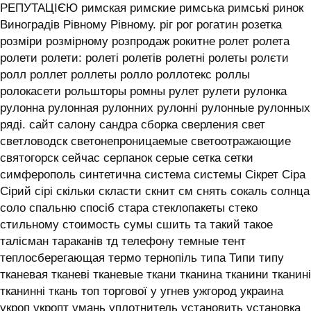
РЕПУТАЦІЄЮ римская римские римська римські ринок
Виноградів Рівному Рівному. ріг рог рогатин розетка
розміри розмірному розпродаж рокитне ролет ролета
ролети ролети: ролеті ролетів ролетні ролеты ролєти
ролл роллет роллеты ролло роллотекс роллы
ролокасети рольшторы ромны рулет рулети рулонка
рулонна рулонная рулонних рулонні рулонные рулонных
ряді. сайт салону сандра сборка сверления свет
светловодск светонепроницаемые светоотражающие
святогорск сейчас серпанок серые сетка сетки
симферополь синтетична система системы ‎Сікрет Сіра
Сірий сірі скільки скласти скнит см снять сокаль солнца
соло спальню спосіб стара стеклопакеты стеко
стильному стоимость сумы сшить та такий такое
талісман тараканів тд телефону темные тент
теплосберегающая термо тернопіль типа Типи типу
тканевая тканеві тканевые ткани тканина тканини тканині
тканинні ткань топ торгової у угнев ужгород украина
укроп укропт умань уплотнитель установить установка