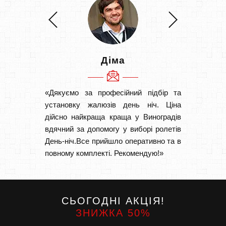
Діма
«Дякуємо за професійний підбір та
«Швидк
установку жалюзів день ніч. Ціна
Рекоме
дійсно найкраща краща у Виноградів
вам І
вдячний за допомогу у виборі ролетів
замовл
День-ніч.Все прийшло оперативно та в
замовл
повному комплекті. Рекомендую!»
СЬОГОДНІ АКЦІЯ!
ЗНИЖКА 50%