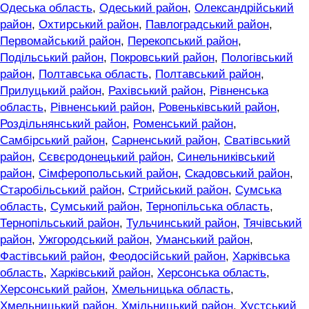
Одеська область
,
Одеський район
,
Олександрійський
район
,
Охтирський район
,
Павлоградський район
,
Первомайський район
,
Перекопський район
,
Подільський район
,
Покровський район
,
Пологівський
район
,
Полтавська область
,
Полтавський район
,
Прилуцький район
,
Рахівський район
,
Рівненська
область
,
Рівненський район
,
Ровеньківський район
,
Роздільнянський район
,
Роменський район
,
Самбірський район
,
Сарненський район
,
Сватівський
район
,
Сєвєродонецький район
,
Синельниківський
район
,
Сімферопольський район
,
Скадовський район
,
Старобільський район
,
Стрийський район
,
Сумська
область
,
Сумський район
,
Тернопільська область
,
Тернопільський район
,
Тульчинський район
,
Тячівський
район
,
Ужгородський район
,
Уманський район
,
Фастівський район
,
Феодосійський район
,
Харківська
область
,
Харківський район
,
Херсонська область
,
Херсонський район
,
Хмельницька область
,
Хмельницький район
,
Хмільницький район
,
Хустський