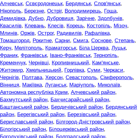
Алчевськ
,
Сєвєродонецьк
,
Бердянськ
,
Слов'янськ
,
Нікополь
,
Березне
,
Остріг
,
Володимирець
,
Гоща
,
Демидівка
,
Дубно
,
Дубровиця
,
Зарічне
,
Здолбунів
,
Квасилів
,
Клевань
,
Клесів
,
Корець
,
Костопіль
,
Мізоч
,
Млинів
,
Оржів
,
Острог
,
Радивилів
,
Рафалівка
,
Томашгород
,
Рокитне
,
Сарни
,
Смига
,
Соснове
,
Степань
,
Керч
,
Мелітополь
,
Краматорськ
,
Біла Церква
,
Луцьк
,
Франик
,
Франківськ
,
Івано-Франківськ
,
Тернопіль
,
Кременчук
,
Чернівці
,
Кропивницький
,
Кам'янське
,
Житомир
,
Хмельницький
,
Горлівка
,
Суми
,
Черкаси
,
Чернігів
,
Полтава
,
Херсон
,
Севастополь
,
Сімферополь
,
Вінниця
,
Макіївка
,
Луганськ
,
Маріуполь
,
Миколаїв
,
Автономна республіка Крим
,
Алчевський район
,
Бахмутський район
,
Бахчисарайський район
,
Баштанський район
,
Бердичівський район
,
Бердянський
район
,
Берегівський район
,
Березівський район
,
Бериславський район
,
Білгород-Дністровський район
,
Білогірський район
,
Білоцерківський район
,
Богодухівський район
,
Болградський район
,