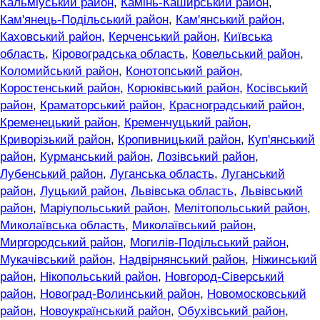
Кальміуський район
,
Камінь-Каширський район
,
Кам'янець-Подільський район
,
Кам'янський район
,
Каховський район
,
Керченський район
,
Київська
область
,
Кіровоградська область
,
Ковельський район
,
Коломийський район
,
Конотопський район
,
Коростенський район
,
Корюківський район
,
Косівський
район
,
Краматорський район
,
Красноградський район
,
Кременецький район
,
Кременчуцький район
,
Криворізький район
,
Кропивницький район
,
Куп'янський
район
,
Курманський район
,
Лозівський район
,
Лубенський район
,
Луганська область
,
Луганський
район
,
Луцький район
,
Львівська область
,
Львівський
район
,
Маріупольський район
,
Мелітопольський район
,
Миколаївська область
,
Миколаївський район
,
Миргородський район
,
Могилів-Подільський район
,
Мукачівський район
,
Надвірнянський район
,
Ніжинський
район
,
Нікопольський район
,
Новгород-Сіверський
район
,
Новоград-Волинський район
,
Новомосковський
район
,
Новоукраїнський район
,
Обухівський район
,