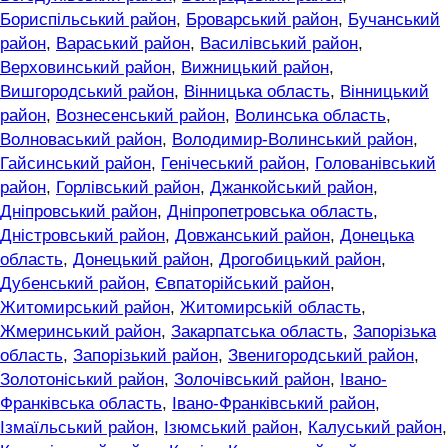
Бориспільський район
,
Броварський район
,
Бучанський
район
,
Вараський район
,
Василівський район
,
Верховинський район
,
Вижницький район
,
Вишгородський район
,
Вінницька область
,
Вінницький
район
,
Вознесенський район
,
Волинська область
,
Волноваський район
,
Володимир-Волинський район
,
Гайсинський район
,
Генічеський район
,
Голованівський
район
,
Горлівський район
,
Джанкойський район
,
Дніпровський район
,
Дніпропетровська область
,
Дністровський район
,
Довжанський район
,
Донецька
область
,
Донецький район
,
Дрогобицький район
,
Дубенський район
,
Євпаторійський район
,
Житомирський район
,
Житомирській область
,
Жмеринський район
,
Закарпатська область
,
Запорізька
область
,
Запорізький район
,
Звенигородський район
,
Золотоніський район
,
Золочівський район
,
Івано-
Франківська область
,
Івано-Франківський район
,
Ізмаїльський район
,
Ізюмський район
,
Калуський район
,