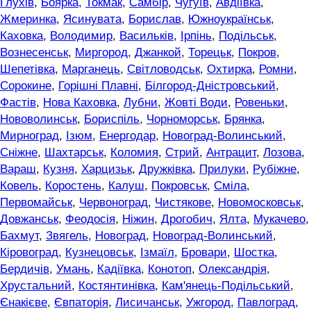
Глухів
,
Боярка
,
Токмак
,
Самбір
,
Чугуїв
,
Авдіївка
,
Жмеринка
,
Ясинувата
,
Борислав
,
Южноукраїнськ
,
Каховка
,
Володимир
,
Васильків
,
Ірпінь
,
Подільськ
,
Вознесенськ
,
Миргород
,
Джанкой
,
Торецьк
,
Покров
,
Шепетівка
,
Марганець
,
Світловодськ
,
Охтирка
,
Ромни
,
Сорокине
,
Горішні Плавні
,
Білгород-Дністровський
,
Фастів
,
Нова Каховка
,
Лубни
,
Жовті Води
,
Ровеньки
,
Нововолинськ
,
Бориспіль
,
Чорноморськ
,
Брянка
,
Мирноград
,
Ізюм
,
Енергодар
,
Новоград-Волинський
,
Сніжне
,
Шахтарськ
,
Коломия
,
Стрий
,
Антрацит
,
Лозова
,
Вараш
,
Кузня
,
Харцизьк
,
Дружківка
,
Прилуки
,
Рубіжне
,
Ковель
,
Коростень
,
Калуш
,
Покровськ
,
Сміла
,
Первомайськ
,
Червоноград
,
Чистякове
,
Новомосковськ
,
Довжанськ
,
Феодосія
,
Ніжин
,
Дрогобич
,
Ялта
,
Мукачево
,
Бахмут
,
Звягель
,
Новоград
,
Новоград-Волинський
,
Кіровоград
,
Кузнецовськ
,
Ізмаїл
,
Бровари
,
Шостка
,
Бердичів
,
Умань
,
Кадіївка
,
Конотоп
,
Олександрія
,
Хрустальний
,
Костянтинівка
,
Кам'янець-Подільський
,
Єнакієве
,
Євпаторія
,
Лисичанськ
,
Ужгород
,
Павлоград
,