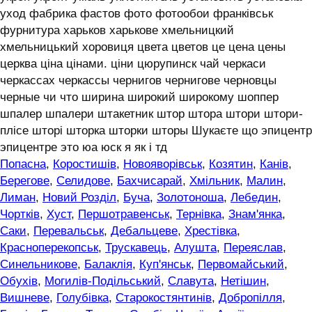
уход фабрика фастов фото фотообои франківськ
фурнитура харьков харькове хмельницкий
хмельницький хоровиця цвета цветов це цена цены
церква ціна цінами. ціни цюрупинск чай черкаси
черкассах черкассы чернигов чернигове черновцы
черные чи что ширина широкий широкому шоппер
шпалер шпалери штакетник штор штора штори штори-
плісе шторі шторка шторки шторы Шукаєте що эпицентр
эпицентре это юа юск я як і тд
Попасна
,
Коростишів
,
Новояворівськ
,
Козятин
,
Канів
,
Берегове
,
Селидове
,
Бахчисарай
,
Хмільник
,
Малин
,
Лиман
,
Новий Розділ
,
Буча
,
Золотоноша
,
Лебедин
,
Чортків
,
Хуст
,
Першотравенськ
,
Тернівка
,
Знам'янка
,
Саки
,
Перевальськ
,
Дебальцеве
,
Хрестівка
,
Красноперекопськ
,
Трускавець
,
Алушта
,
Переяслав
,
Синельникове
,
Балаклія
,
Куп'янськ
,
Первомайський
,
Обухів
,
Могилів-Подільський
,
Славута
,
Нетішин
,
Вишневе
,
Голубівка
,
Старокостянтинів
,
Добропілля
,