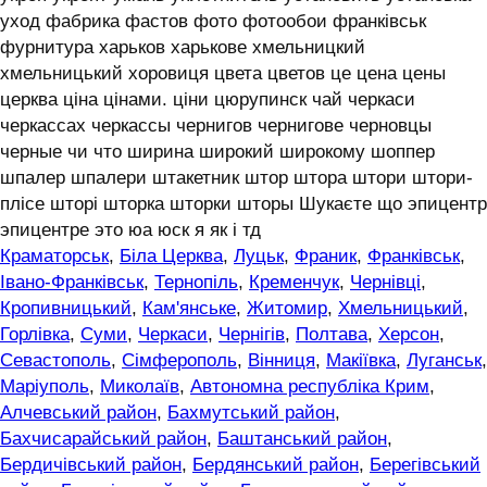
уход фабрика фастов фото фотообои франківськ
фурнитура харьков харькове хмельницкий
хмельницький хоровиця цвета цветов це цена цены
церква ціна цінами. ціни цюрупинск чай черкаси
черкассах черкассы чернигов чернигове черновцы
черные чи что ширина широкий широкому шоппер
шпалер шпалери штакетник штор штора штори штори-
плісе шторі шторка шторки шторы Шукаєте що эпицентр
эпицентре это юа юск я як і тд
Краматорськ
,
Біла Церква
,
Луцьк
,
Франик
,
Франківськ
,
Івано-Франківськ
,
Тернопіль
,
Кременчук
,
Чернівці
,
Кропивницький
,
Кам'янське
,
Житомир
,
Хмельницький
,
Горлівка
,
Суми
,
Черкаси
,
Чернігів
,
Полтава
,
Херсон
,
Севастополь
,
Сімферополь
,
Вінниця
,
Макіївка
,
Луганськ
,
Маріуполь
,
Миколаїв
,
Автономна республіка Крим
,
Алчевський район
,
Бахмутський район
,
Бахчисарайський район
,
Баштанський район
,
Бердичівський район
,
Бердянський район
,
Берегівський