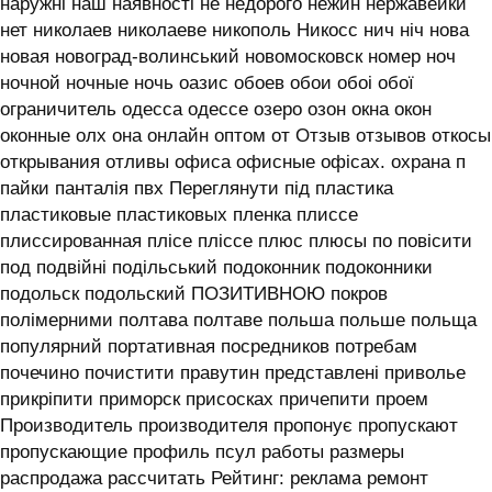
наружні наш наявності не недорого нежин нержавейки
нет николаев николаеве никополь Никосс нич ніч нова
новая новоград-волинський новомосковск номер ноч
ночной ночные ночь оазис обоев обои обоі обої
ограничитель одесса одессе озеро озон окна окон
оконные олх она онлайн оптом от Отзыв отзывов откосы
открывания отливы офиса офисные офісах. охрана п
пайки панталія пвх Переглянути під пластика
пластиковые пластиковых пленка плиссе
плиссированная плісе пліссе плюс плюсы по повісити
под подвійні подільський подоконник подоконники
подольск подольский ПОЗИТИВНОЮ покров
полімерними полтава полтаве польша польше польща
популярний портативная посредников потребам
почечино почистити правутин представлені приволье
прикріпити приморск присосках причепити проем
Производитель производителя пропонує пропускают
пропускающие профиль псул работы размеры
распродажа рассчитать Рейтинг: реклама ремонт