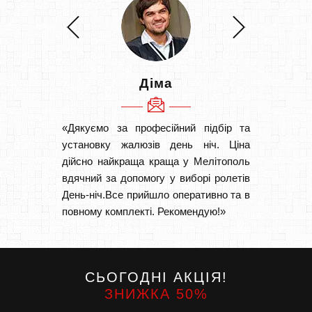
Діма
«Дякуємо за професійний підбір та
«Швидк
установку жалюзів день ніч. Ціна
Рекоме
дійсно найкраща краща у Мелітополь
вам І
вдячний за допомогу у виборі ролетів
замовл
День-ніч.Все прийшло оперативно та в
замовл
повному комплекті. Рекомендую!»
СЬОГОДНІ АКЦІЯ!
ЗНИЖКА 50%