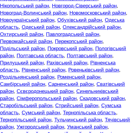
Нікопольський район
,
Новгород-Сіверський район
,
Новоград-Волинський район
,
Новомосковський район
,
Новоукраїнський район
,
Обухівський район
,
Одеська
область
,
Одеський район
,
Олександрійський район
,
Охтирський район
,
Павлоградський район
,
Первомайський район
,
Перекопський район
,
Подільський район
,
Покровський район
,
Пологівський
район
,
Полтавська область
,
Полтавський район
,
Прилуцький район
,
Рахівський район
,
Рівненська
область
,
Рівненський район
,
Ровеньківський район
,
Роздільнянський район
,
Роменський район
,
Самбірський район
,
Сарненський район
,
Сватівський
район
,
Сєвєродонецький район
,
Синельниківський
район
,
Сімферопольський район
,
Скадовський район
,
Старобільський район
,
Стрийський район
,
Сумська
область
,
Сумський район
,
Тернопільська область
,
Тернопільський район
,
Тульчинський район
,
Тячівський
район
,
Ужгородський район
,
Уманський район
,