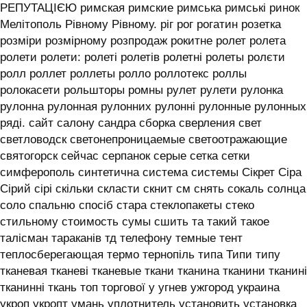
РЕПУТАЦІЄЮ римская римские римська римські ринок
Мелітополь Рівному Рівному. ріг рог рогатин розетка
розміри розмірному розпродаж рокитне ролет ролета
ролети ролети: ролеті ролетів ролетні ролеты ролєти
ролл роллет роллеты ролло роллотекс роллы
ролокасети рольшторы ромны рулет рулети рулонка
рулонна рулонная рулонних рулонні рулонные рулонных
ряді. сайт салону сандра сборка сверления свет
светловодск светонепроницаемые светоотражающие
святогорск сейчас серпанок серые сетка сетки
симферополь синтетична система системы ‎Сікрет Сіра
Сірий сірі скільки скласти скнит см снять сокаль солнца
соло спальню спосіб стара стеклопакеты стеко
стильному стоимость сумы сшить та такий такое
талісман тараканів тд телефону темные тент
теплосберегающая термо тернопіль типа Типи типу
тканевая тканеві тканевые ткани тканина тканини тканині
тканинні ткань топ торгової у угнев ужгород украина
укроп укропт умань уплотнитель установить установка