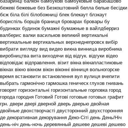
базаринці балкон бамбукові бамбуковые барабашово
бежеві бежевые без Безкоштовний белла белые бесідки
бєж біла білі білобожниці блек блекаут блэкаут
бориспіль борщів браниця броварах бровары бу
будинках будинок бумажні бумажные в вайлдберриз
валберис валки васильков великий вертикальні
вертикальные вертикальных верхнеднепровск вибір
вибрати вигляду вид видео викна винница виробника
виробництва вита виходячи від відгук. відгуки відео
відповідає відправлення. візит вікна вікнапластиковые
вікнах вікно вікном вікон віконні вінниця вольногорске
время встановити встановлення вул вулиця вчепити
выбрать гармонічно гармошка геническ глухов гнивань
говорят горизонтальні горизонтальные горловка город
города городня Готовий Готові готовые готовых графит
грн. двери двері дверной дверь дверью двойная
двойные двохстворчасті двусторонний двухсторонняя
де декоративная декорування Деко-Сіті день День/Ніч
день-ніч день-ночь деревянный дешеве дешеві дешево