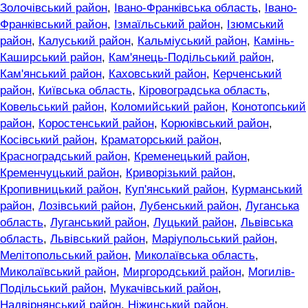
Золочівський район
,
Івано-Франківська область
,
Івано-
Франківський район
,
Ізмаїльський район
,
Ізюмський
район
,
Калуський район
,
Кальміуський район
,
Камінь-
Каширський район
,
Кам'янець-Подільський район
,
Кам'янський район
,
Каховський район
,
Керченський
район
,
Київська область
,
Кіровоградська область
,
Ковельський район
,
Коломийський район
,
Конотопський
район
,
Коростенський район
,
Корюківський район
,
Косівський район
,
Краматорський район
,
Красноградський район
,
Кременецький район
,
Кременчуцький район
,
Криворізький район
,
Кропивницький район
,
Куп'янський район
,
Курманський
район
,
Лозівський район
,
Лубенський район
,
Луганська
область
,
Луганський район
,
Луцький район
,
Львівська
область
,
Львівський район
,
Маріупольський район
,
Мелітопольський район
,
Миколаївська область
,
Миколаївський район
,
Миргородський район
,
Могилів-
Подільський район
,
Мукачівський район
,
Надвірнянський район
,
Ніжинський район
,