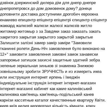
дзвінок дзержинский дилера дім для днепр днепре
днепропетровск до дом домовенок дому? донецк
доповнити доставка доступними дрогобич евроокна
енакиево епицентр епіцентр епіцентрі єпицентр єпіцентр
жаккард жалюзей жалюзи жалюзі жалюзів житло
житомир житомыр з за Завдяки заказ заказать закать
закритого закрытая закрытого закрытой закрытые
Залишити залізні замер замір заміри "Замовили
тканинні ролети День-Ніч замовлення було виконано на
12+" замовити замовлення замовні замок занавески
запорожье затишок захисні защитные здатний зебра
зеленые зеркальная зиньков зі знаменка Знижкою
зовнішньому зробити ЗРУЧНІСТЬ и из измерить икеа
или инструкция интернет ирпень і ‎Імеджін
індивідуальне інструкція інтернет інтернет-магазин
інтернет-магазині кабинет как какие калинівський
калиновка кам'янець кам'янець-подільський канев
карнізи кассетные каталог качественные квартиру Квіти.
киев київ килия кировоград кількість кімнати. ключ