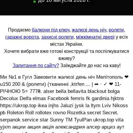
до
10 августа 2026 г.
Продаємо
балкони під ключ
,
жалюзі день ніч
,
ролети
,
гаражні ворота
,
захисні ролети
,
міжкімнатні двері
у всіх
містах України.
Хочете вибрати вже готові конструкції та поспілкуватися
вживу?
Запитання по сайту?
Заїжджайте до нас на каву!
Ми №1 в Гугл Замовити жалюзі день ніч Мелітополь ❤
u150 200 & (ролети) (тканинні ,ktrfen ... | ➦ · ✓ ❤ 11-
РІЧНОЮ 5⭐ 777₴. alser bella bellavita blackout bolga
Decolux Delfa elmas Facebook femris fk gardinia hjktns
https://ukrop.top ikea injhs Jaluzi jysk la ltym Lviv Nikoss
pb Roleton Roll rollotex rovno Rozetka secret Secret.
serpanok service star Sunny TM TyulPan ukrop.top vita
yjxm акции акция акція александрия алсер арциз аут