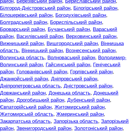
район
,
Березівський район
,
Бериславський район
,
Білгород-Дністровський район
,
Білогірський район
,
Білоцерківський район
,
Богодухівський район
,
Болградський район
,
Бориспільський район
,
Броварський район
,
Бучанський район
,
Вараський
район
,
Василівський район
,
Верховинський район
,
Вижницький район
,
Вишгородський район
,
Вінницька
область
,
Вінницький район
,
Вознесенський район
,
Волинська область
,
Волноваський район
,
Володимир-
Волинський район
,
Гайсинський район
,
Генічеський
район
,
Голованівський район
,
Горлівський район
,
Джанкойський район
,
Дніпровський район
,
Дніпропетровська область
,
Дністровський район
,
Довжанський район
,
Донецька область
,
Донецький
район
,
Дрогобицький район
,
Дубенський район
,
Євпаторійський район
,
Житомирський район
,
Житомирській область
,
Жмеринський район
,
Закарпатська область
,
Запорізька область
,
Запорізький
район
,
Звенигородський район
,
Золотоніський район
,