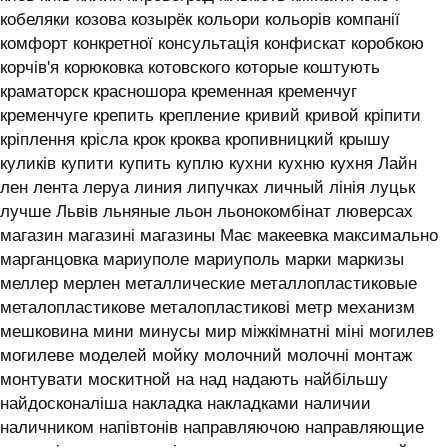
кобеляки козова козырёк кольори кольорів компанії
комфорт конкретної консультація конфискат коробкою
корчів'я корюковка котовского которые коштують
краматорск красношора кременная кременчуг
кременчуге крепить крепление кривий кривой кріпити
кріплення крісла крок кроква кропивницкий крышу
куликів купити купить куплю кухни кухню кухня ‎Лайн
лен лента леруа линия липучках личный лінія луцьк
лучше Львів льняные льон льонокомбінат люверсах
магазин магазині магазины Має макеевка максимально
марганцовка мариуполе мариуполь марки маркизы
меллер мерлен металлические металлопластиковые
металопластикове металопластикові метр механизм
мешковина мини минусы мир міжкімнатні міні могилев
могилеве моделей мойку молочний молочні монтаж
монтувати москитной на над надають найбільшу
найдосконаліша накладка накладками наличии
наличником напівтонів направляючою направляющие