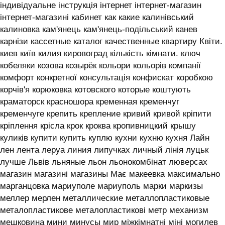
індивідуальне інструкція інтернет інтернет-магазин
інтернет-магазині кабинет как какие калинівський
калиновка кам'янець кам'янець-подільський канев
карнізи кассетные каталог качественные квартиру Квіти.
киев київ килия кировоград кількість кімнати. ключ
кобеляки козова козырёк кольори кольорів компанії
комфорт конкретної консультація конфискат коробкою
корчів'я корюковка котовского которые коштують
краматорск красношора кременная кременчуг
кременчуге крепить крепление кривий кривой кріпити
кріплення крісла крок кроква кропивницкий крышу
куликів купити купить куплю кухни кухню кухня ‎Лайн
лен лента леруа линия липучках личный лінія луцьк
лучше Львів льняные льон льонокомбінат люверсах
магазин магазині магазины Має макеевка максимально
марганцовка мариуполе мариуполь марки маркизы
меллер мерлен металлические металлопластиковые
металопластикове металопластикові метр механизм
мешковина мини минусы мир міжкімнатні міні могилев