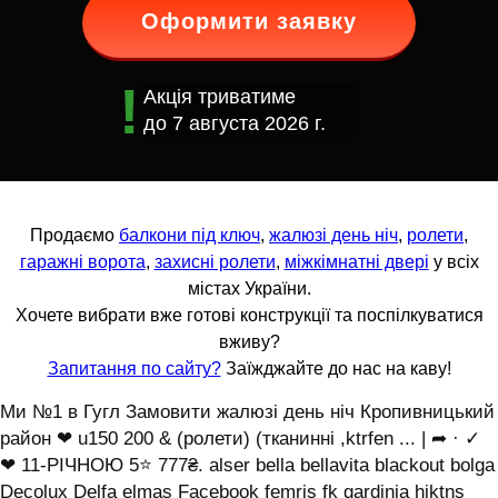
Оформити заявку
Акція триватиме
до
7 августа 2026 г.
Продаємо
балкони під ключ
,
жалюзі день ніч
,
ролети
,
гаражні ворота
,
захисні ролети
,
міжкімнатні двері
у всіх
містах України.
Хочете вибрати вже готові конструкції та поспілкуватися
вживу?
Запитання по сайту?
Заїжджайте до нас на каву!
Ми №1 в Гугл Замовити жалюзі день ніч Кропивницький
район ❤ u150 200 & (ролети) (тканинні ,ktrfen ... | ➦ · ✓
❤ 11-РІЧНОЮ 5⭐ 777₴. alser bella bellavita blackout bolga
Decolux Delfa elmas Facebook femris fk gardinia hjktns