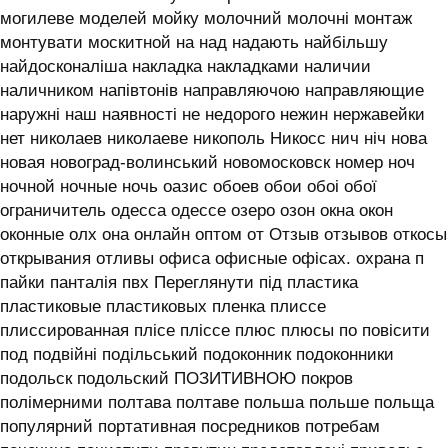
могилеве моделей мойку молочний молочні монтаж
монтувати москитной на над надають найбільшу
найдосконаліша накладка накладками наличии
наличником напівтонів направляючою направляющие
наружні наш наявності не недорого нежин нержавейки
нет николаев николаеве никополь Никосс нич ніч нова
новая новоград-волинський новомосковск номер ноч
ночной ночные ночь оазис обоев обои обоі обої
ограничитель одесса одессе озеро озон окна окон
оконные олх она онлайн оптом от Отзыв отзывов откосы
открывания отливы офиса офисные офісах. охрана п
пайки панталія пвх Переглянути під пластика
пластиковые пластиковых пленка плиссе
плиссированная плісе пліссе плюс плюсы по повісити
под подвійні подільський подоконник подоконники
подольск подольский ПОЗИТИВНОЮ покров
полімерними полтава полтаве польша польше польща
популярний портативная посредников потребам