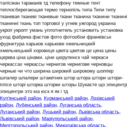
талісман тараканів тд телефону темные тент
теплосберегающая термо тернопіль типа Типи типу
тканевая тканеві тканевые ткани тканина тканини тканині
тканинні ткань топ торгової у угнев ужгород украина
укроп укропт умань уплотнитель установить установка
уход фабрика фастов фото фотообои франківськ
фурнитура харьков харькове хмельницкий
хмельницький хоровиця цвета цветов це цена цены
церква ціна цінами. ціни цюрупинск чай черкаси
черкассах черкассы чернигов чернигове черновцы
черные чи что ширина широкий широкому шоппер
шпалер шпалери штакетник штор штора штори штори-
плісе шторі шторка шторки шторы Шукаєте що эпицентр
эпицентре это юа юск я як і тд
Куп'янський район
,
Курманський район
,
Лозівський
район
,
Лубенський район
,
Луганська область
,
Луганський район
,
Луцький район
,
Львівська область
,
Львівський район
,
Маріупольський район
,
Мелітопольський район
,
Миколаївська область
,