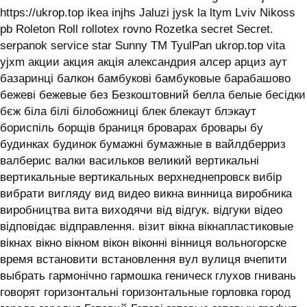
https://ukrop.top ikea injhs Jaluzi jysk la ltym Lviv Nikoss
pb Roleton Roll rollotex rovno Rozetka secret Secret.
serpanok service star Sunny TM TyulPan ukrop.top vita
yjxm акции акция акція александрия алсер арциз аут
базаринці балкон бамбукові бамбуковые барабашово
бежеві бежевые без Безкоштовний белла белые бесідки
бєж біла білі білобожниці блек блекаут блэкаут
бориспіль борщів браниця броварах бровары бу
будинках будинок бумажні бумажные в вайлдберриз
валберис валки васильков великий вертикальні
вертикальные вертикальных верхнеднепровск вибір
вибрати вигляду вид видео викна винница виробника
виробництва вита виходячи від відгук. відгуки відео
відповідає відправлення. візит вікна вікнапластиковые
вікнах вікно вікном вікон віконні вінниця вольногорске
время встановити встановлення вул вулиця вчепити
выбрать гармонічно гармошка геническ глухов гнивань
говорят горизонтальні горизонтальные горловка город