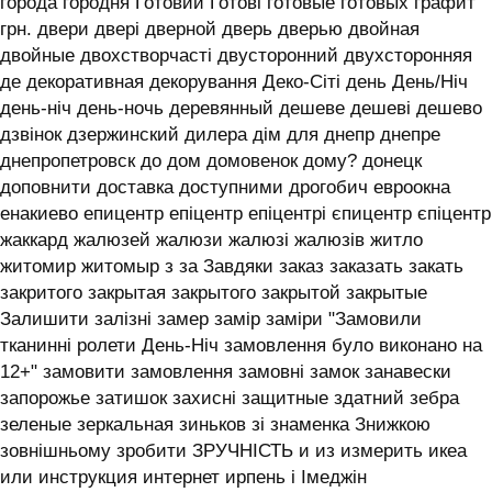
города городня Готовий Готові готовые готовых графит
грн. двери двері дверной дверь дверью двойная
двойные двохстворчасті двусторонний двухсторонняя
де декоративная декорування Деко-Сіті день День/Ніч
день-ніч день-ночь деревянный дешеве дешеві дешево
дзвінок дзержинский дилера дім для днепр днепре
днепропетровск до дом домовенок дому? донецк
доповнити доставка доступними дрогобич евроокна
енакиево епицентр епіцентр епіцентрі єпицентр єпіцентр
жаккард жалюзей жалюзи жалюзі жалюзів житло
житомир житомыр з за Завдяки заказ заказать закать
закритого закрытая закрытого закрытой закрытые
Залишити залізні замер замір заміри "Замовили
тканинні ролети День-Ніч замовлення було виконано на
12+" замовити замовлення замовні замок занавески
запорожье затишок захисні защитные здатний зебра
зеленые зеркальная зиньков зі знаменка Знижкою
зовнішньому зробити ЗРУЧНІСТЬ и из измерить икеа
или инструкция интернет ирпень і ‎Імеджін