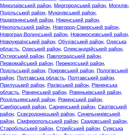
Миколаївський район
,
Миргородський район
,
Могилів-
Подільський район
,
Мукачівський район
,
Надвірнянський район
,
Ніжинський район
,
Нікопольський район
,
Новгород-Сіверський район
,
Новоград-Волинський район
,
Новомосковський район
,
Новоукраїнський район
,
Обухівський район
,
Одеська
область
,
Одеський район
,
Олександрійський район
,
Охтирський район
,
Павлоградський район
,
Первомайський район
,
Перекопський район
,
Подільський район
,
Покровський район
,
Пологівський
район
,
Полтавська область
,
Полтавський район
,
Прилуцький район
,
Рахівський район
,
Рівненська
область
,
Рівненський район
,
Ровеньківський район
,
Роздільнянський район
,
Роменський район
,
Самбірський район
,
Сарненський район
,
Сватівський
район
,
Сєвєродонецький район
,
Синельниківський
район
,
Сімферопольський район
,
Скадовський район
,
Старобільський район
,
Стрийський район
,
Сумська