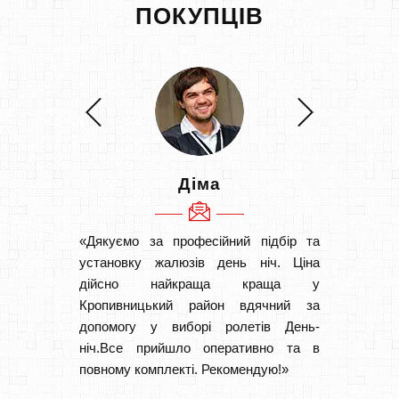
ПОКУПЦІВ
Діма
«Дякуємо за професійний підбір та
«Швидк
установку жалюзів день ніч. Ціна
Рекоме
дійсно найкраща краща у
вам І
Кропивницький район вдячний за
замовл
допомогу у виборі ролетів День-
замовл
ніч.Все прийшло оперативно та в
повному комплекті. Рекомендую!»