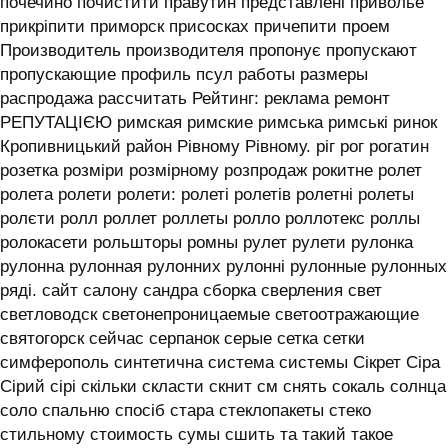
почечино почистити правутин представлені приволье
прикріпити приморск присосках причепити проем
Производитель производителя пропонує пропускают
пропускающие профиль псул работы размеры
распродажа рассчитать Рейтинг: реклама ремонт
РЕПУТАЦІЄЮ римская римские римська римські ринок
Кропивницький район Рівному Рівному. ріг рог рогатин
розетка розміри розмірному розпродаж рокитне ролет
ролета ролети ролети: ролеті ролетів ролетні ролеты
ролєти ролл роллет роллеты ролло роллотекс роллы
ролокасети рольшторы ромны рулет рулети рулонка
рулонна рулонная рулонних рулонні рулонные рулонных
ряді. сайт салону сандра сборка сверления свет
светловодск светонепроницаемые светоотражающие
святогорск сейчас серпанок серые сетка сетки
симферополь синтетична система системы ‎Сікрет Сіра
Сірий сірі скільки скласти скнит см снять сокаль солнца
соло спальню спосіб стара стеклопакеты стеко
стильному стоимость сумы сшить та такий такое