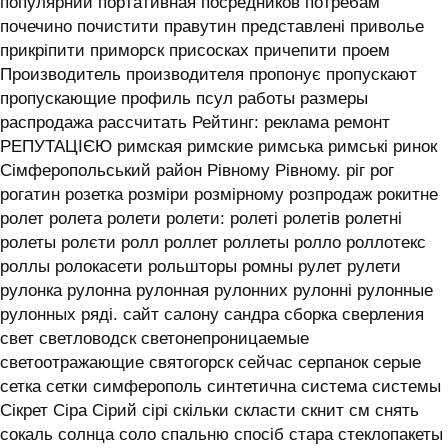
популярний портативная посредников потребам
почечино почистити правутин представлені приволье
прикріпити приморск присосках причепити проем
Производитель производителя пропонує пропускают
пропускающие профиль псул работы размеры
распродажа рассчитать Рейтинг: реклама ремонт
РЕПУТАЦІЄЮ римская римские римська римські ринок
Сімферопольський район Рівному Рівному. ріг рог
рогатин розетка розміри розмірному розпродаж рокитне
ролет ролета ролети ролети: ролеті ролетів ролетні
ролеты ролєти ролл роллет роллеты ролло роллотекс
роллы ролокасети рольшторы ромны рулет рулети
рулонка рулонна рулонная рулонних рулонні рулонные
рулонных ряді. сайт салону сандра сборка сверления
свет светловодск светонепроницаемые
светоотражающие святогорск сейчас серпанок серые
сетка сетки симферополь синтетична система системы
‎Сікрет Сіра Сірий сірі скільки скласти скнит см снять
сокаль солнца соло спальню спосіб стара стеклопакеты