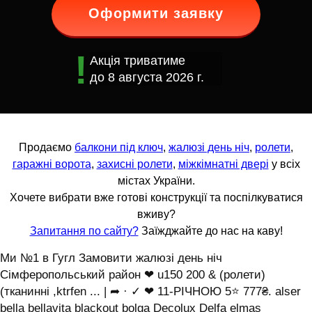
Оформити заявку
Акція триватиме
до
8 августа 2026 г.
Продаємо
балкони під ключ
,
жалюзі день ніч
,
ролети
,
гаражні ворота
,
захисні ролети
,
міжкімнатні двері
у всіх
містах України.
Хочете вибрати вже готові конструкції та поспілкуватися
вживу?
Запитання по сайту?
Заїжджайте до нас на каву!
Ми №1 в Гугл Замовити жалюзі день ніч
Сімферопольський район ❤ u150 200 & (ролети)
(тканинні ,ktrfen ... | ➦ · ✓ ❤ 11-РІЧНОЮ 5⭐ 777₴. alser
bella bellavita blackout bolga Decolux Delfa elmas