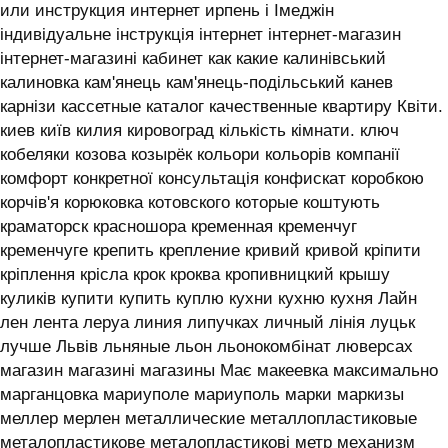
или инструкция интернет ирпень і ‎Імеджін
індивідуальне інструкція інтернет інтернет-магазин
інтернет-магазині кабинет как какие калинівський
калиновка кам'янець кам'янець-подільський канев
карнізи кассетные каталог качественные квартиру Квіти.
киев київ килия кировоград кількість кімнати. ключ
кобеляки козова козырёк кольори кольорів компанії
комфорт конкретної консультація конфискат коробкою
корчів'я корюковка котовского которые коштують
краматорск красношора кременная кременчуг
кременчуге крепить крепление кривий кривой кріпити
кріплення крісла крок кроква кропивницкий крышу
куликів купити купить куплю кухни кухню кухня ‎Лайн
лен лента леруа линия липучках личный лінія луцьк
лучше Львів льняные льон льонокомбінат люверсах
магазин магазині магазины Має макеевка максимально
марганцовка мариуполе мариуполь марки маркизы
меллер мерлен металлические металлопластиковые
металопластикове металопластикові метр механизм