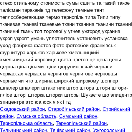
стеко стильному стоимость сумы сшить та такий такое
талісман тараканів тд телефону темные тент
теплосберегающая термо тернопіль типа Типи типу
тканевая тканеві тканевые ткани тканина тканини тканині
тканинні ткань топ торгової у угнев ужгород украина
укроп укропт умань уплотнитель установить установка
уход фабрика фастов фото фотообои франківськ
фурнитура харьков харькове хмельницкий
хмельницький хоровиця цвета цветов це цена цены
церква ціна цінами. ціни цюрупинск чай черкаси
черкассах черкассы чернигов чернигове черновцы
черные чи что ширина широкий широкому шоппер
шпалер шпалери штакетник штор штора штори штори-
плісе шторі шторка шторки шторы Шукаєте що эпицентр
эпицентре это юа юск я як і тд
Скадовський район
,
Старобільський район
,
Стрийський
район
,
Сумська область
,
Сумський район
,
Тернопільська область
,
Тернопільський район
,
Тульчинський район
,
Тячівський район
,
Ужгородський