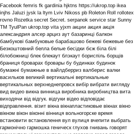
Facebook femris fk gardinia hjktns https://ukrop.top ikea
injhs Jaluzi jysk la ltym Lviv Nikoss pb Roleton Roll rollotex
rovno Rozetka secret Secret. serpanok service star Sunny
TM TyulPan ukrop.top vita yjxm акции акция акція
александрия алсер арциз аут базаринці балкон
бамбукові бамбуковые барабашово бежеві бежевые без
Безкоштовний белла белые бесідки бєж біла білі
білобожниці блек блекаут блэкаут бориспіль борщів
браниця броварах бровары бу будинках будинок
бумажні бумажные в вайлдберриз валберис валки
васильков великий вертикальні вертикальные
вертикальных верхнеднепровск вибір вибрати вигляду
вид видео викна винница виробника виробництва вита
виходячи від відгук. відгуки відео відповідає
відправлення. візит вікна вікнапластиковые вікнах вікно
вікном вікон віконні вінниця вольногорске время
встановити встановлення вул вулиця вчепити выбрать
гармонічно гармошка геническ глухов гнивань говорят