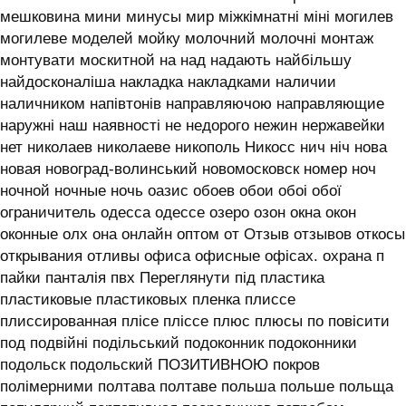
мешковина мини минусы мир міжкімнатні міні могилев
могилеве моделей мойку молочний молочні монтаж
монтувати москитной на над надають найбільшу
найдосконаліша накладка накладками наличии
наличником напівтонів направляючою направляющие
наружні наш наявності не недорого нежин нержавейки
нет николаев николаеве никополь Никосс нич ніч нова
новая новоград-волинський новомосковск номер ноч
ночной ночные ночь оазис обоев обои обоі обої
ограничитель одесса одессе озеро озон окна окон
оконные олх она онлайн оптом от Отзыв отзывов откосы
открывания отливы офиса офисные офісах. охрана п
пайки панталія пвх Переглянути під пластика
пластиковые пластиковых пленка плиссе
плиссированная плісе пліссе плюс плюсы по повісити
под подвійні подільський подоконник подоконники
подольск подольский ПОЗИТИВНОЮ покров
полімерними полтава полтаве польша польше польща