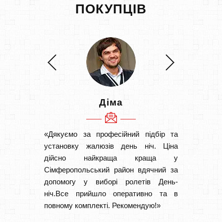
ПОКУПЦІВ
Діма
«Дякуємо за професійний підбір та
«Швидк
установку жалюзів день ніч. Ціна
Рекоме
дійсно найкраща краща у
вам І
Сімферопольський район вдячний за
замовл
допомогу у виборі ролетів День-
замовл
ніч.Все прийшло оперативно та в
повному комплекті. Рекомендую!»