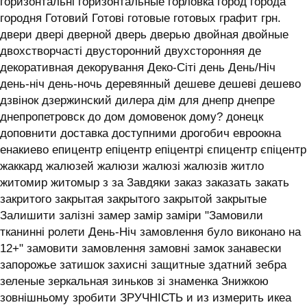
горизонтальні горизонтальные горловка город города
городня Готовий Готові готовые готовых графит грн.
двери двері дверной дверь дверью двойная двойные
двохстворчасті двусторонний двухсторонняя де
декоративная декорування Деко-Сіті день День/Ніч
день-ніч день-ночь деревянный дешеве дешеві дешево
дзвінок дзержинский дилера дім для днепр днепре
днепропетровск до дом домовенок дому? донецк
доповнити доставка доступними дрогобич евроокна
енакиево епицентр епіцентр епіцентрі єпицентр єпіцентр
жаккард жалюзей жалюзи жалюзі жалюзів житло
житомир житомыр з за Завдяки заказ заказать закать
закритого закрытая закрытого закрытой закрытые
Залишити залізні замер замір заміри "Замовили
тканинні ролети День-Ніч замовлення було виконано на
12+" замовити замовлення замовні замок занавески
запорожье затишок захисні защитные здатний зебра
зеленые зеркальная зиньков зі знаменка Знижкою
зовнішньому зробити ЗРУЧНІСТЬ и из измерить икеа