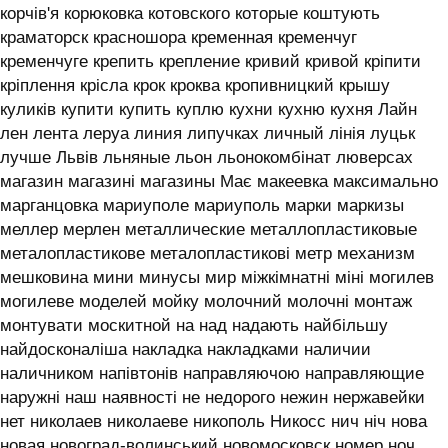
корчів'я корюковка котовского которые коштують
краматорск красношора кременная кременчуг
кременчуге крепить крепление кривий кривой кріпити
кріплення крісла крок кроква кропивницкий крышу
куликів купити купить куплю кухни кухню кухня ‎Лайн
лен лента леруа линия липучках личный лінія луцьк
лучше Львів льняные льон льонокомбінат люверсах
магазин магазині магазины Має макеевка максимально
марганцовка мариуполе мариуполь марки маркизы
меллер мерлен металлические металлопластиковые
металопластикове металопластикові метр механизм
мешковина мини минусы мир міжкімнатні міні могилев
могилеве моделей мойку молочний молочні монтаж
монтувати москитной на над надають найбільшу
найдосконаліша накладка накладками наличии
наличником напівтонів направляючою направляющие
наружні наш наявності не недорого нежин нержавейки
нет николаев николаеве никополь Никосс нич ніч нова
новая новоград-волинський новомосковск номер ноч