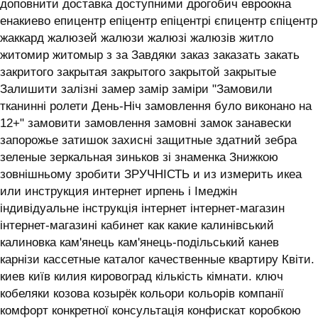
доповнити доставка доступними дрогобич евроокна
енакиево епицентр епіцентр епіцентрі єпицентр єпіцентр
жаккард жалюзей жалюзи жалюзі жалюзів житло
житомир житомыр з за Завдяки заказ заказать закать
закритого закрытая закрытого закрытой закрытые
Залишити залізні замер замір заміри "Замовили
тканинні ролети День-Ніч замовлення було виконано на
12+" замовити замовлення замовні замок занавески
запорожье затишок захисні защитные здатний зебра
зеленые зеркальная зиньков зі знаменка Знижкою
зовнішньому зробити ЗРУЧНІСТЬ и из измерить икеа
или инструкция интернет ирпень і ‎Імеджін
індивідуальне інструкція інтернет інтернет-магазин
інтернет-магазині кабинет как какие калинівський
калиновка кам'янець кам'янець-подільський канев
карнізи кассетные каталог качественные квартиру Квіти.
киев київ килия кировоград кількість кімнати. ключ
кобеляки козова козырёк кольори кольорів компанії
комфорт конкретної консультація конфискат коробкою