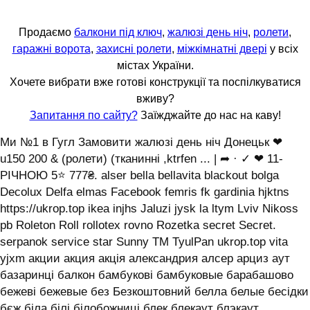
Продаємо
балкони під ключ
,
жалюзі день ніч
,
ролети
,
гаражні ворота
,
захисні ролети
,
міжкімнатні двері
у всіх
містах України.
Хочете вибрати вже готові конструкції та поспілкуватися
вживу?
Запитання по сайту?
Заїжджайте до нас на каву!
Ми №1 в Гугл Замовити жалюзі день ніч Донецьк ❤
u150 200 & (ролети) (тканинні ,ktrfen ... | ➦ · ✓ ❤ 11-
РІЧНОЮ 5⭐ 777₴. alser bella bellavita blackout bolga
Decolux Delfa elmas Facebook femris fk gardinia hjktns
https://ukrop.top ikea injhs Jaluzi jysk la ltym Lviv Nikoss
pb Roleton Roll rollotex rovno Rozetka secret Secret.
serpanok service star Sunny TM TyulPan ukrop.top vita
yjxm акции акция акція александрия алсер арциз аут
базаринці балкон бамбукові бамбуковые барабашово
бежеві бежевые без Безкоштовний белла белые бесідки
бєж біла білі білобожниці блек блекаут блэкаут