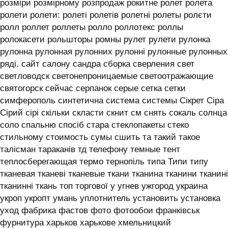
розміри розмірному розпродаж рокитне ролет ролета
ролети ролети: ролеті ролетів ролетні ролеты ролєти
ролл роллет роллеты ролло роллотекс роллы
ролокасети рольшторы ромны рулет рулети рулонка
рулонна рулонная рулонних рулонні рулонные рулонных
ряді. сайт салону сандра сборка сверления свет
светловодск светонепроницаемые светоотражающие
святогорск сейчас серпанок серые сетка сетки
симферополь синтетична система системы ‎Сікрет Сіра
Сірий сірі скільки скласти скнит см снять сокаль солнца
соло спальню спосіб стара стеклопакеты стеко
стильному стоимость сумы сшить та такий такое
талісман тараканів тд телефону темные тент
теплосберегающая термо тернопіль типа Типи типу
тканевая тканеві тканевые ткани тканина тканини тканині
тканинні ткань топ торгової у угнев ужгород украина
укроп укропт умань уплотнитель установить установка
уход фабрика фастов фото фотообои франківськ
фурнитура харьков харькове хмельницкий