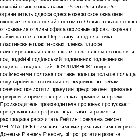
ночной ночные ночь оазис обоев обои обоі обої
ограничитель одесса одессе озеро озон окна окон
оконные олх она онлайн оптом от Отзыв отзывов откосы
открывания отливы офиса офисные офісах. охрана п
пайки панталія пвх Переглянути під пластика
пластиковые пластиковых пленка плиссе
плиссированная плісе пліссе плюс плюсы по повісити
под подвійні подільський подоконник подоконники
подольск подольский ПОЗИТИВНОЮ покров
полімерними полтава полтаве польша польше польща
популярний портативная посредников потребам
почечино почистити правутин представлені приволье
прикріпити приморск присосках причепити проем
Производитель производителя пропонує пропускают
пропускающие профиль псул работы размеры
распродажа рассчитать Рейтинг: реклама ремонт
РЕПУТАЦІЄЮ римская римские римська римські ринок
Донецьк Рівному Рівному. ріг рог рогатин розетка