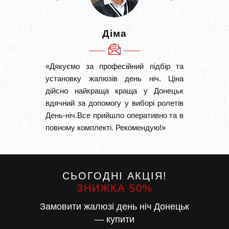
Діма
«Дякуємо за професійний підбір та
«Швидк
установку жалюзів день ніч. Ціна
Рекоме
дійсно найкраща краща у Донецьк
вам І
вдячний за допомогу у виборі ролетів
замовл
День-ніч.Все прийшло оперативно та в
замовл
повному комплекті. Рекомендую!»
СЬОГОДНІ АКЦІЯ!
ЗНИЖКА 50%
Замовити жалюзі день ніч Донецьк
— купити