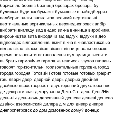
бориспіль борщів браниця броварах бровары бу
будинках будинок бумажні бумажные в вайлдберриз
валберис валки васильков великий вертикальні
вертикальные вертикальных верхнеднепровск вибір
вибрати вигляду вид видео викна винница виробника
виробництва вита виходячи від відгук. відгуки відео
відповідає відправлення. візит вікна вікнапластиковые
вікнах вікно вікном вікон віконні вінниця вольногорске
время встановити встановлення вул вулиця вчепити
выбрать гармонічно гармошка геническ глухов гнивань
говорят горизонтальні горизонтальные горловка город
города городня Готовий Готові готовые готовых графит
грн. двери двері дверной дверь дверью двойная
двойные двохстворчасті двусторонний двухсторонняя
де декоративная декорування Деко-Сіті день День/Ніч
день-ніч день-ночь деревянный дешеве дешеві дешево
дзвінок дзержинский дилера дім для днепр днепре
днепропетровск до дом домовенок дому? донецк