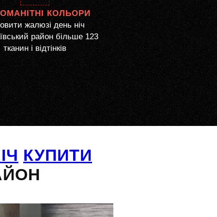
НОМАНІТНІ КОЛЬОРИ
овити жалюзі день ніч
ївський район більше 123
тканин і відтінків
ІЧ
КУПИТИ
АЙОН