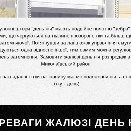
улонні штори "день ніч" мають подвійне полотно "зебра" 
ми, що чергуються на тканині: прозорої сітки та більш щі
затемняючої. Потягнувши за ланцюжок управління смуг
щуються одна відносно іншої, тим самим можна регулю
вень затемнення. Замовити жалюзі день ніч розпродаж в
Миколаївський район
 накладанні сітки на тканину маємо положення ніч, а сіт
сітку - день)
РЕВАГИ ЖАЛЮЗІ ДЕНЬ 