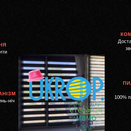
КО
Доста
НЯ
зв
ити
ПИ
АНІЗМ
100% п
ень-ніч