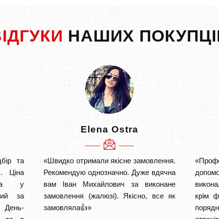
ВІДГУКИ
НАШИХ ПОКУПЦІ
Elena Ostra
бір та
«Швидко отримали якісне замовлення.
«Проф
. Ціна
Рекомендую однозначно. Дуже вдячна
допом
аща у
вам Іван Михайлович за виконане
викона
ний за
замовлення (жалюзі). Якісно, все як
крім ф
 День-
замовляла👍»
порядн