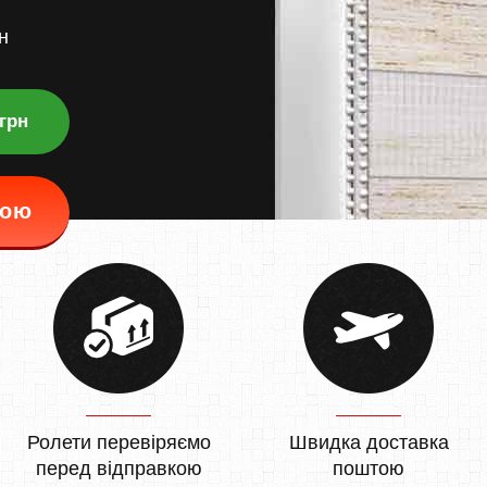
н
 грн
кою
Ролети перевіряємо
Швидка доставка
перед відправкою
поштою