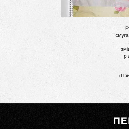
Р
смуга
змі
рі
(При
ПЕ