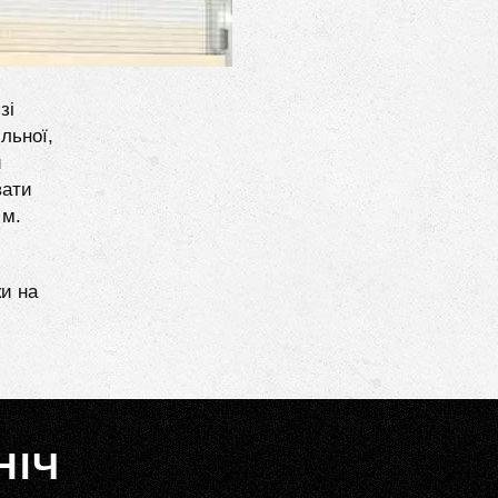
зі
льної,
и
вати
 м.
ки на
НІЧ