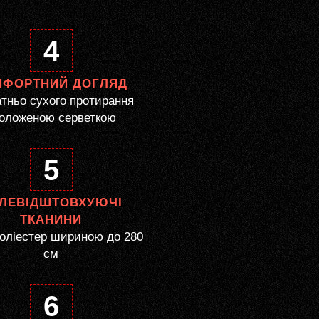
4
МФОРТНИЙ ДОГЛЯД
тньо сухого протирання
оложеною серветкою
5
ЛЕВІДШТОВХУЮЧІ
ТКАНИНИ
оліестер шириною до 280
см
6