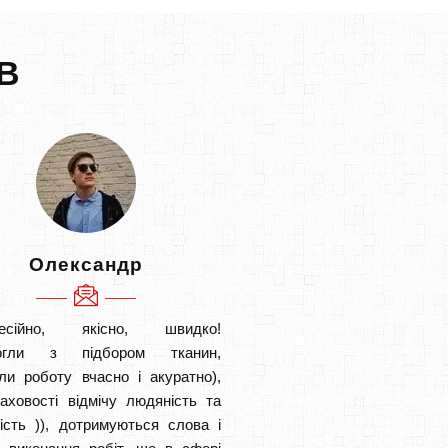
В
Олександр
есійно, якісно, швидко!
огли з підбором тканин,
ли роботу вчасно і акуратно),
аховості відмічу людяність та
ість )), дотримуються слова і