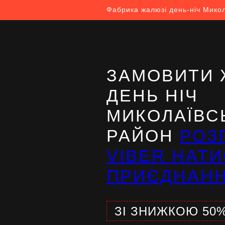
Фабрика жалюзі день-ніч Мико
ЗАМОВИТИ 
ДЕНЬ НІЧ
МИКОЛАЇВС
РАЙОН
РОЗ
VIBER НАТИ
ПРИЄДНАН
ЗІ ЗНИЖКОЮ 50