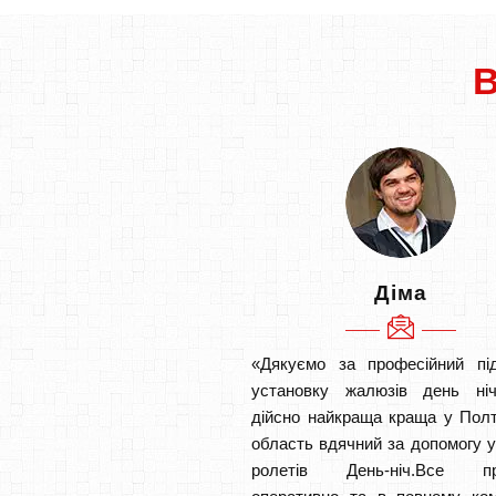
Діма
«Дякуємо за професійний під
установку жалюзів день ніч
дійсно найкраща краща у Пол
область вдячний за допомогу у
ролетів День-ніч.Все п