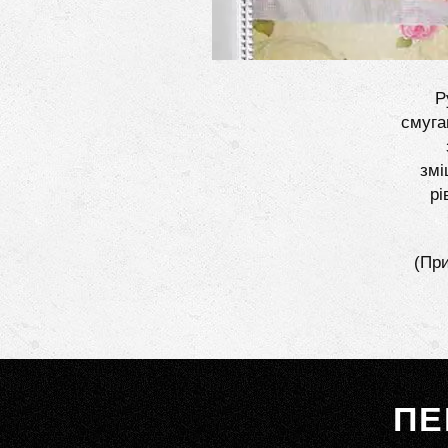
Р
смуга
змі
рі
(При
ПЕ