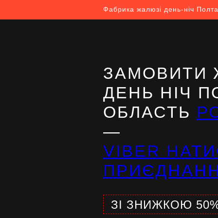
Фабрика жалюзі день-ніч Полта
ЗАМОВИТИ 
ДЕНЬ НІЧ 
ОБЛАСТЬ
Р
—
VIBER НАТИ
ПРИЄДНАН
ЗІ ЗНИЖКОЮ 50