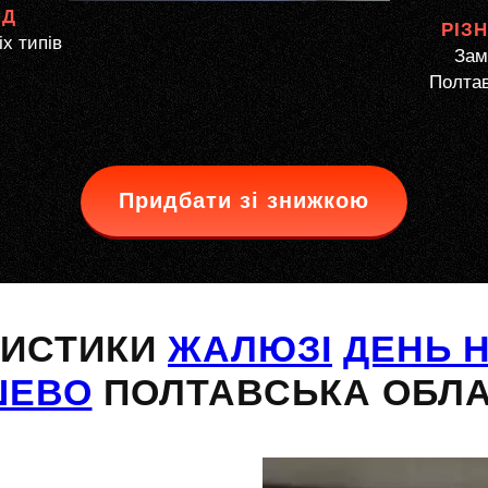
ЯД
РІЗ
іх типів
Зам
Полтав
Придбати зі знижкою
РИСТИКИ
ЖАЛЮЗІ
ДЕНЬ Н
ШЕВО
ПОЛТАВСЬКА ОБЛ