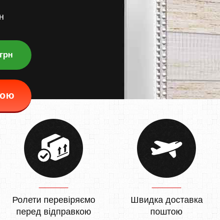
н
 грн
кою
Ролети перевіряємо
Швидка доставка
перед відправкою
поштою