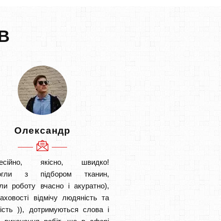
В
Олександр
есійно, якісно, швидко!
огли з підбором тканин,
ли роботу вчасно і акуратно),
аховості відмічу людяність та
ість )), дотримуються слова і