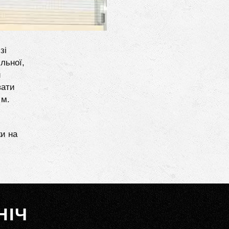
зі
льної,
и
вати
 м.
ки на
НІЧ