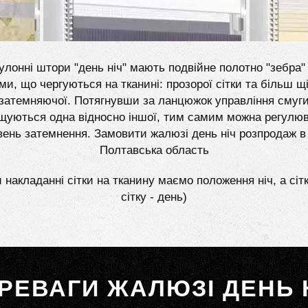
улонні штори "день ніч" мають подвійне полотно "зебра" 
ми, що чергуються на тканині: прозорої сітки та більш щі
затемняючої. Потягнувши за ланцюжок управління смуг
щуються одна відносно іншої, тим самим можна регулю
вень затемнення. Замовити жалюзі день ніч розпродаж в
Полтавська область
 накладанні сітки на тканину маємо положення ніч, а сіт
сітку - день)
РЕВАГИ ЖАЛЮЗІ ДЕНЬ 