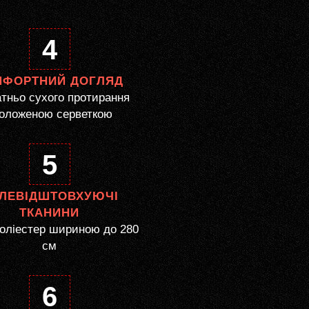
4
МФОРТНИЙ ДОГЛЯД
тньо сухого протирання
оложеною серветкою
5
ЛЕВІДШТОВХУЮЧІ
ТКАНИНИ
оліестер шириною до 280
см
6