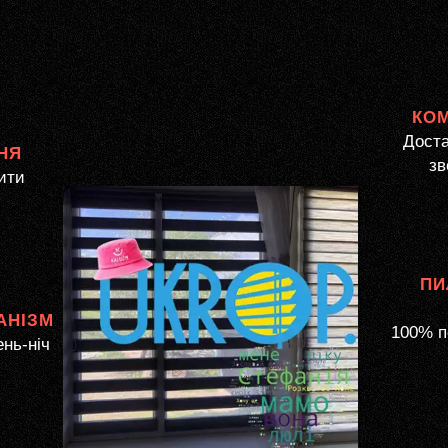
КО
Доста
НЯ
зв
ити
ПИ
АНІЗМ
100% п
ень-ніч