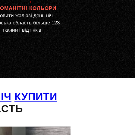
НОМАНІТНІ КОЛЬОРИ
овити жалюзі день ніч
ська область більше 123
тканин і відтінків
ІЧ
КУПИТИ
АСТЬ