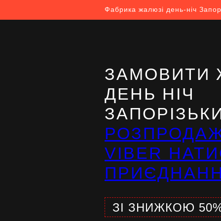
Фабрика жалюзі день-ніч Запор
ЗАМОВИТИ 
ДЕНЬ НІЧ
ЗАПОРІЗЬК
РОЗПРОДА
VIBER НАТИ
ПРИЄДНАН
ЗІ ЗНИЖКОЮ 50