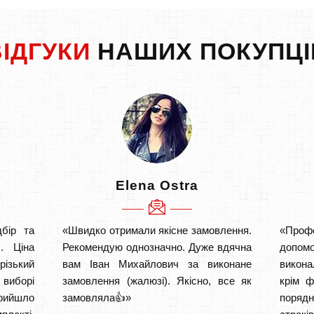
ВІДГУКИ
НАШИХ ПОКУПЦІ
Elena Ostra
бір та
«Швидко отримали якісне замовлення.
«Проф
. Ціна
Рекомендую однозначно. Дуже вдячна
допом
різький
вам Іван Михайлович за виконане
викона
 виборі
замовлення (жалюзі). Якісно, все як
крім ф
рийшло
замовляла👍»
порядн