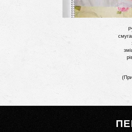
Р
смуга
змі
рі
(При
ПЕ