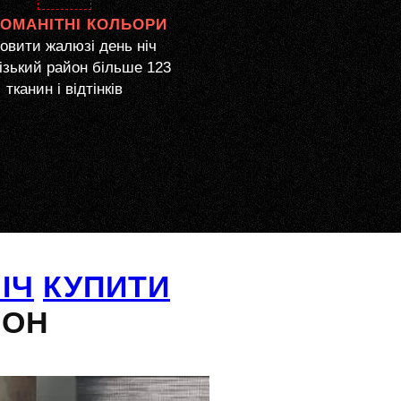
НОМАНІТНІ КОЛЬОРИ
овити жалюзі день ніч
ізький район більше 123
тканин і відтінків
ІЧ
КУПИТИ
ЙОН