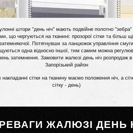
улонні штори "день ніч" мають подвійне полотно "зебра" 
ми, що чергуються на тканині: прозорої сітки та більш щі
затемняючої. Потягнувши за ланцюжок управління смуг
щуються одна відносно іншої, тим самим можна регулю
вень затемнення. Замовити жалюзі день ніч розпродаж в
Запорізький район
 накладанні сітки на тканину маємо положення ніч, а сіт
сітку - день)
РЕВАГИ ЖАЛЮЗІ ДЕНЬ 