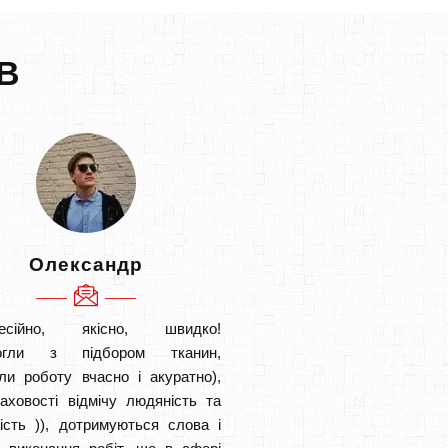
В
Олександр
есійно, якісно, швидко!
огли з підбором тканин,
ли роботу вчасно і акуратно),
аховості відмічу людяність та
ість )), дотримуються слова і