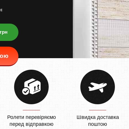
н
 грн
кою
Ролети перевіряємо
Швидка доставка
перед відправкою
поштою