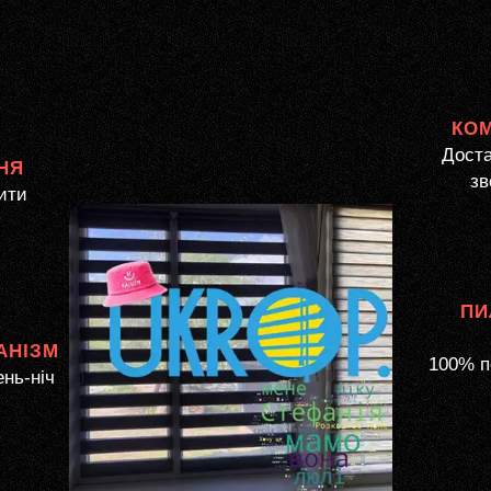
КО
Доста
НЯ
зв
ити
ПИ
АНІЗМ
100% п
ень-ніч