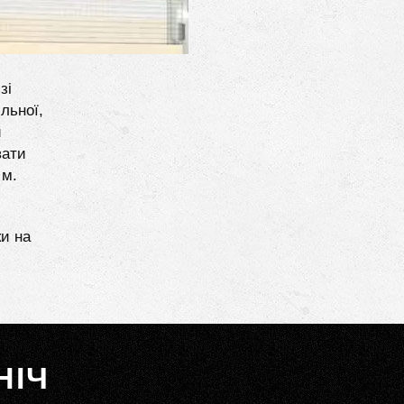
зі
льної,
и
вати
 м.
ки на
НІЧ