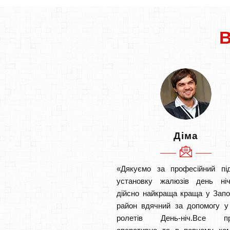
Діма
«Дякуємо за професійний під
установку жалюзів день ніч
дійсно найкраща краща у Запо
район вдячний за допомогу у
ролетів День-ніч.Все п