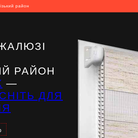
ізький район
ЖАЛЮЗІ
ИЙ РАЙОН
Ж
—
СНІТЬ ДЛЯ
НЯ
%