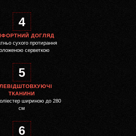
4
МФОРТНИЙ ДОГЛЯД
тньо сухого протирання
оложеною серветкою
5
ЛЕВІДШТОВХУЮЧІ
ТКАНИНИ
оліестер шириною до 280
см
6