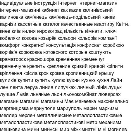
індивідуальне інструкція інтернет інтернет-магазин
інтернет-магазині кабинет как какие калинівський
калиновка кам'янець кам'янець-подільський канев
карнізи кассетные каталог качественные квартиру Квіти.
киев київ килия кировоград кількість кімнати. ключ
кобеляки козова козырёк кольори кольорів компанії
комфорт конкретної консультація конфискат коробкою
корчів'я корюковка котовского которые коштують
краматорск красношора кременная кременчуг
кременчуге крепить крепление кривий кривой кріпити
кріплення крісла крок кроква кропивницкий крышу
куликів купити купить куплю кухни кухню кухня ‎Лайн
лен лента леруа линия липучках личный лінія луцьк
лучше Львів льняные льон льонокомбінат люверсах
магазин магазині магазины Має макеевка максимально
марганцовка мариуполе мариуполь марки маркизы
меллер мерлен металлические металлопластиковые
металопластикове металопластикові метр механизм
мешковина мини минусы мир міжкімнатні міні могилев