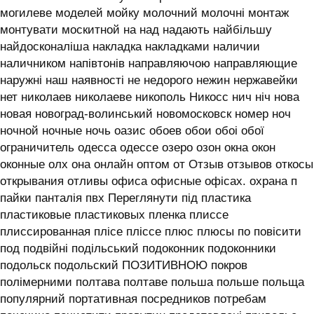
могилеве моделей мойку молочний молочні монтаж
монтувати москитной на над надають найбільшу
найдосконаліша накладка накладками наличии
наличником напівтонів направляючою направляющие
наружні наш наявності не недорого нежин нержавейки
нет николаев николаеве никополь Никосс нич ніч нова
новая новоград-волинський новомосковск номер ноч
ночной ночные ночь оазис обоев обои обоі обої
ограничитель одесса одессе озеро озон окна окон
оконные олх она онлайн оптом от Отзыв отзывов откосы
открывания отливы офиса офисные офісах. охрана п
пайки панталія пвх Переглянути під пластика
пластиковые пластиковых пленка плиссе
плиссированная плісе пліссе плюс плюсы по повісити
под подвійні подільський подоконник подоконники
подольск подольский ПОЗИТИВНОЮ покров
полімерними полтава полтаве польша польше польща
популярний портативная посредников потребам