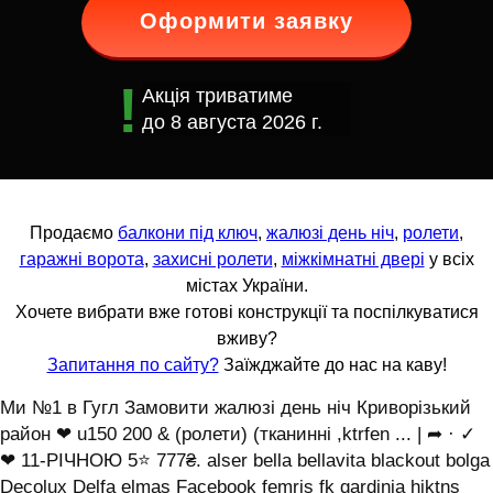
Оформити заявку
Акція триватиме
до
8 августа 2026 г.
Продаємо
балкони під ключ
,
жалюзі день ніч
,
ролети
,
гаражні ворота
,
захисні ролети
,
міжкімнатні двері
у всіх
містах України.
Хочете вибрати вже готові конструкції та поспілкуватися
вживу?
Запитання по сайту?
Заїжджайте до нас на каву!
Ми №1 в Гугл Замовити жалюзі день ніч Криворізький
район ❤ u150 200 & (ролети) (тканинні ,ktrfen ... | ➦ · ✓
❤ 11-РІЧНОЮ 5⭐ 777₴. alser bella bellavita blackout bolga
Decolux Delfa elmas Facebook femris fk gardinia hjktns