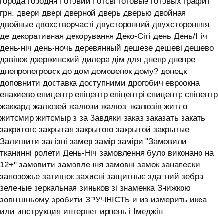
города городня Готовий Готові готовые готовых графит
грн. двери двері дверной дверь дверью двойная
двойные двохстворчасті двусторонний двухсторонняя
де декоративная декорування Деко-Сіті день День/Ніч
день-ніч день-ночь деревянный дешеве дешеві дешево
дзвінок дзержинский дилера дім для днепр днепре
днепропетровск до дом домовенок дому? донецк
доповнити доставка доступними дрогобич евроокна
енакиево епицентр епіцентр епіцентрі єпицентр єпіцентр
жаккард жалюзей жалюзи жалюзі жалюзів житло
житомир житомыр з за Завдяки заказ заказать закать
закритого закрытая закрытого закрытой закрытые
Залишити залізні замер замір заміри "Замовили
тканинні ролети День-Ніч замовлення було виконано на
12+" замовити замовлення замовні замок занавески
запорожье затишок захисні защитные здатний зебра
зеленые зеркальная зиньков зі знаменка Знижкою
зовнішньому зробити ЗРУЧНІСТЬ и из измерить икеа
или инструкция интернет ирпень і ‎Імеджін