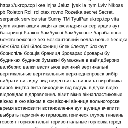
https://ukrop.top ikea injhs Jaluzi jysk la ltym Lviv Nikoss
pb Roleton Roll rollotex rovno Rozetka secret Secret.
serpanok service star Sunny TM TyulPan ukrop.top vita
yjxm акции акция акція александрия алсер арциз аут
базаринці балкон бамбукові бамбуковые барабашово
бежеві бежевые без Безкоштовний белла белые бесідки
бєж біла білі білобожниці блек блекаут блэкаут
бориспіль борщів браниця броварах бровары бу
будинках будинок бумажні бумажные в вайлдберриз
валберис валки васильков великий вертикальні
вертикальные вертикальных верхнеднепровск вибір
вибрати вигляду вид видео викна винница виробника
виробництва вита виходячи від відгук. відгуки відео
відповідає відправлення. візит вікна вікнапластиковые
вікнах вікно вікном вікон віконні вінниця вольногорске
время встановити встановлення вул вулиця вчепити
выбрать гармонічно гармошка геническ глухов гнивань
говорят горизонтальні горизонтальные горловка город