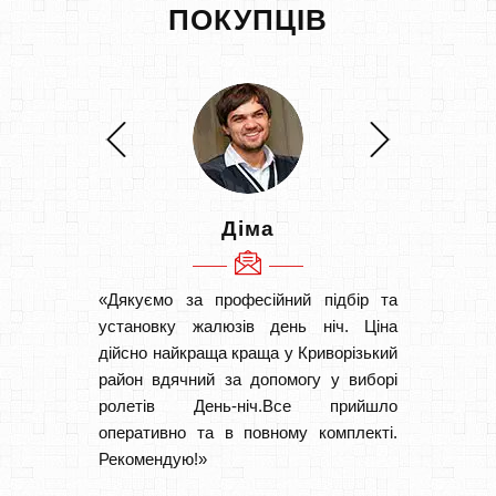
ПОКУПЦІВ
Діма
«Дякуємо за професійний підбір та
«Швидк
установку жалюзів день ніч. Ціна
Рекоме
дійсно найкраща краща у Криворізький
вам І
район вдячний за допомогу у виборі
замовл
ролетів День-ніч.Все прийшло
замовл
оперативно та в повному комплекті.
Рекомендую!»