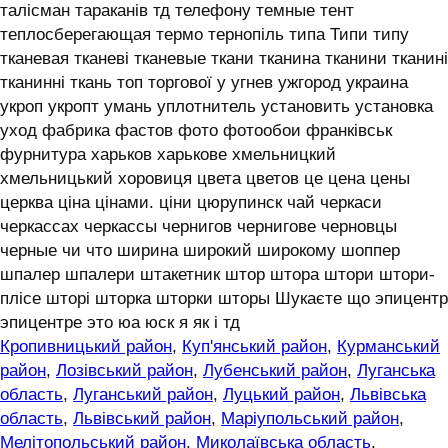
талісман тараканів тд телефону темные тент
теплосберегающая термо тернопіль типа Типи типу
тканевая тканеві тканевые ткани тканина тканини тканині
тканинні ткань топ торгової у угнев ужгород украина
укроп укропт умань уплотнитель установить установка
уход фабрика фастов фото фотообои франківськ
фурнитура харьков харькове хмельницкий
хмельницький хоровиця цвета цветов це цена цены
церква ціна цінами. ціни цюрупинск чай черкаси
черкассах черкассы чернигов чернигове черновцы
черные чи что ширина широкий широкому шоппер
шпалер шпалери штакетник штор штора штори штори-
плісе шторі шторка шторки шторы Шукаєте що эпицентр
эпицентре это юа юск я як і тд
Кропивницький район
,
Куп'янський район
,
Курманський
район
,
Лозівський район
,
Лубенський район
,
Луганська
область
,
Луганський район
,
Луцький район
,
Львівська
область
,
Львівський район
,
Маріупольський район
,
Мелітопольський район
,
Миколаївська область
,