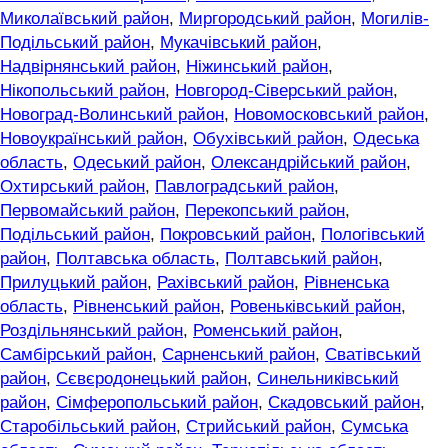
Миколаївський район
,
Миргородський район
,
Могилів-
Подільський район
,
Мукачівський район
,
Надвірнянський район
,
Ніжинський район
,
Нікопольський район
,
Новгород-Сіверський район
,
Новоград-Волинський район
,
Новомосковський район
,
Новоукраїнський район
,
Обухівський район
,
Одеська
область
,
Одеський район
,
Олександрійський район
,
Охтирський район
,
Павлоградський район
,
Первомайський район
,
Перекопський район
,
Подільський район
,
Покровський район
,
Пологівський
район
,
Полтавська область
,
Полтавський район
,
Прилуцький район
,
Рахівський район
,
Рівненська
область
,
Рівненський район
,
Ровеньківський район
,
Роздільнянський район
,
Роменський район
,
Самбірський район
,
Сарненський район
,
Сватівський
район
,
Сєвєродонецький район
,
Синельниківський
район
,
Сімферопольський район
,
Скадовський район
,
Старобільський район
,
Стрийський район
,
Сумська