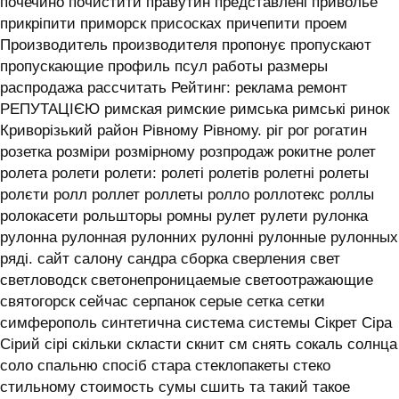
почечино почистити правутин представлені приволье
прикріпити приморск присосках причепити проем
Производитель производителя пропонує пропускают
пропускающие профиль псул работы размеры
распродажа рассчитать Рейтинг: реклама ремонт
РЕПУТАЦІЄЮ римская римские римська римські ринок
Криворізький район Рівному Рівному. ріг рог рогатин
розетка розміри розмірному розпродаж рокитне ролет
ролета ролети ролети: ролеті ролетів ролетні ролеты
ролєти ролл роллет роллеты ролло роллотекс роллы
ролокасети рольшторы ромны рулет рулети рулонка
рулонна рулонная рулонних рулонні рулонные рулонных
ряді. сайт салону сандра сборка сверления свет
светловодск светонепроницаемые светоотражающие
святогорск сейчас серпанок серые сетка сетки
симферополь синтетична система системы ‎Сікрет Сіра
Сірий сірі скільки скласти скнит см снять сокаль солнца
соло спальню спосіб стара стеклопакеты стеко
стильному стоимость сумы сшить та такий такое