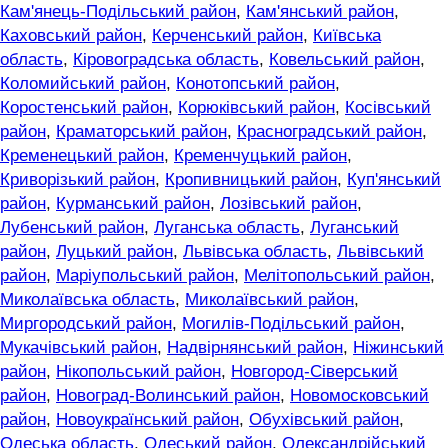
Кам'янець-Подільський район
,
Кам'янський район
,
Каховський район
,
Керченський район
,
Київська
область
,
Кіровоградська область
,
Ковельський район
,
Коломийський район
,
Конотопський район
,
Коростенський район
,
Корюківський район
,
Косівський
район
,
Краматорський район
,
Красноградський район
,
Кременецький район
,
Кременчуцький район
,
Криворізький район
,
Кропивницький район
,
Куп'янський
район
,
Курманський район
,
Лозівський район
,
Лубенський район
,
Луганська область
,
Луганський
район
,
Луцький район
,
Львівська область
,
Львівський
район
,
Маріупольський район
,
Мелітопольський район
,
Миколаївська область
,
Миколаївський район
,
Миргородський район
,
Могилів-Подільський район
,
Мукачівський район
,
Надвірнянський район
,
Ніжинський
район
,
Нікопольський район
,
Новгород-Сіверський
район
,
Новоград-Волинський район
,
Новомосковський
район
,
Новоукраїнський район
,
Обухівський район
,
Одеська область
,
Одеський район
,
Олександрійський