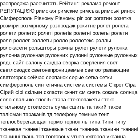
распродажа рассчитать Рейтинг: реклама ремонт
РЕПУТАЦІЄЮ римская римские римська римські ринок
Сімферополь Рівному Рівному. ріг рог рогатин розетка
розміри розмірному розпродаж рокитне ролет ролета
ролети ролети: ролеті ролетів ролетні ролеты ролєти
ролл роллет роллеты ролло роллотекс роллы
ролокасети рольшторы ромны рулет рулети рулонка
рулонна рулонная рулонних рулонні рулонные рулонных
ряді. сайт салону сандра сборка сверления свет
светловодск светонепроницаемые светоотражающие
святогорск сейчас серпанок серые сетка сетки
симферополь синтетична система системы ‎Сікрет Сіра
Сірий сірі скільки скласти скнит см снять сокаль солнца
соло спальню спосіб стара стеклопакеты стеко
стильному стоимость сумы сшить та такий такое
талісман тараканів тд телефону темные тент
теплосберегающая термо тернопіль типа Типи типу
тканевая тканеві тканевые ткани тканина тканини тканині
тканинні ткань топ торгової у угнев ужгород украина