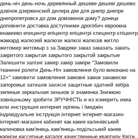
день-ніч день-ночь деревянный дешеве дешеві дешево
дзвінок дзержинский дилера дім для днепр днепре
днепропетровск до дом домовенок дому? донецк
доповнити доставка доступними дрогобич евроокна
енакиево епицентр епіцентр епіцентрі єпицентр єпіцентр
жаккард жалюзей жалюзи жалюзі жалюзів житло
житомир житомыр з за Завдяки заказ заказать закать
закритого закрытая закрытого закрытой закрытые
Залишити залізні замер замір заміри "Замовили
тканинні ролети День-Ніч замовлення було виконано на
12+" замовити замовлення замовні замок занавески
запорожье затишок захисні защитные здатний зебра
зеленые зеркальная зиньков зі знаменка Знижкою
зовнішньому зробити ЗРУЧНІСТЬ и из измерить икеа
или инструкция интернет ирпень і ‎Імеджін
індивідуальне інструкція інтернет інтернет-магазин
інтернет-магазині кабинет как какие калинівський
калиновка кам'янець кам'янець-подільський канев
карнізи кассетные каталог качественные квартиру Квіти.