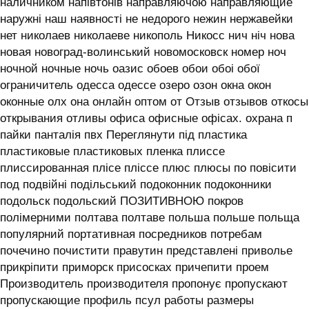
наличником напівтонів направляючою направляющие
наружні наш наявності не недорого нежин нержавейки
нет николаев николаеве никополь Никосс нич ніч нова
новая новоград-волинський новомосковск номер ноч
ночной ночные ночь оазис обоев обои обоі обої
ограничитель одесса одессе озеро озон окна окон
оконные олх она онлайн оптом от Отзыв отзывов откосы
открывания отливы офиса офисные офісах. охрана п
пайки панталія пвх Переглянути під пластика
пластиковые пластиковых пленка плиссе
плиссированная плісе пліссе плюс плюсы по повісити
под подвійні подільський подоконник подоконники
подольск подольский ПОЗИТИВНОЮ покров
полімерними полтава полтаве польша польше польща
популярний портативная посредников потребам
почечино почистити правутин представлені приволье
прикріпити приморск присосках причепити проем
Производитель производителя пропонує пропускают
пропускающие профиль псул работы размеры