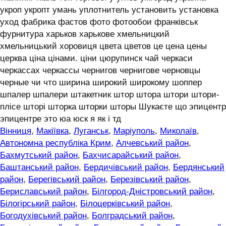
укроп укропт умань уплотнитель установить установка
уход фабрика фастов фото фотообои франківськ
фурнитура харьков харькове хмельницкий
хмельницький хоровиця цвета цветов це цена цены
церква ціна цінами. ціни цюрупинск чай черкаси
черкассах черкассы чернигов чернигове черновцы
черные чи что ширина широкий широкому шоппер
шпалер шпалери штакетник штор штора штори штори-
плісе шторі шторка шторки шторы Шукаєте що эпицентр
эпицентре это юа юск я як і тд
Вінниця
,
Макіївка
,
Луганськ
,
Маріуполь
,
Миколаїв
,
Автономна республіка Крим
,
Алчевський район
,
Бахмутський район
,
Бахчисарайський район
,
Баштанський район
,
Бердичівський район
,
Бердянський
район
,
Берегівський район
,
Березівський район
,
Бериславський район
,
Білгород-Дністровський район
,
Білогірський район
,
Білоцерківський район
,
Богодухівський район
,
Болградський район
,