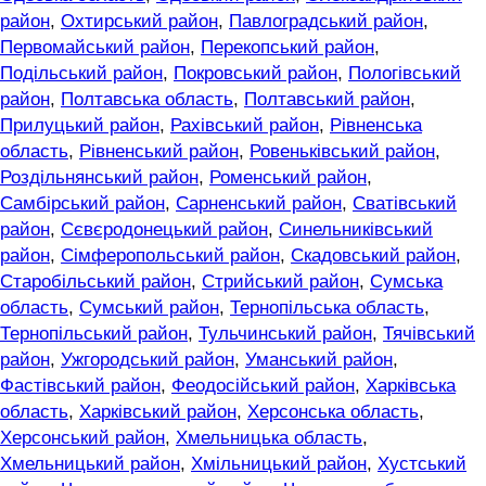
район
,
Охтирський район
,
Павлоградський район
,
Первомайський район
,
Перекопський район
,
Подільський район
,
Покровський район
,
Пологівський
район
,
Полтавська область
,
Полтавський район
,
Прилуцький район
,
Рахівський район
,
Рівненська
область
,
Рівненський район
,
Ровеньківський район
,
Роздільнянський район
,
Роменський район
,
Самбірський район
,
Сарненський район
,
Сватівський
район
,
Сєвєродонецький район
,
Синельниківський
район
,
Сімферопольський район
,
Скадовський район
,
Старобільський район
,
Стрийський район
,
Сумська
область
,
Сумський район
,
Тернопільська область
,
Тернопільський район
,
Тульчинський район
,
Тячівський
район
,
Ужгородський район
,
Уманський район
,
Фастівський район
,
Феодосійський район
,
Харківська
область
,
Харківський район
,
Херсонська область
,
Херсонський район
,
Хмельницька область
,
Хмельницький район
,
Хмільницький район
,
Хустський