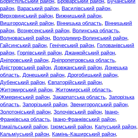
Бориспільський район
,
Броварський район
,
Бучанський
район
,
Вараський район
,
Василівський район
,
Верховинський район
,
Вижницький район
,
Вишгородський район
,
Вінницька область
,
Вінницький
район
,
Вознесенський район
,
Волинська область
,
Волноваський район
,
Володимир-Волинський район
,
Гайсинський район
,
Генічеський район
,
Голованівський
район
,
Горлівський район
,
Джанкойський район
,
Дніпровський район
,
Дніпропетровська область
,
Дністровський район
,
Довжанський район
,
Донецька
область
,
Донецький район
,
Дрогобицький район
,
Дубенський район
,
Євпаторійський район
,
Житомирський район
,
Житомирській область
,
Жмеринський район
,
Закарпатська область
,
Запорізька
область
,
Запорізький район
,
Звенигородський район
,
Золотоніський район
,
Золочівський район
,
Івано-
Франківська область
,
Івано-Франківський район
,
Ізмаїльський район
,
Ізюмський район
,
Калуський район
,
Кальміуський район
,
Камінь-Каширський район
,