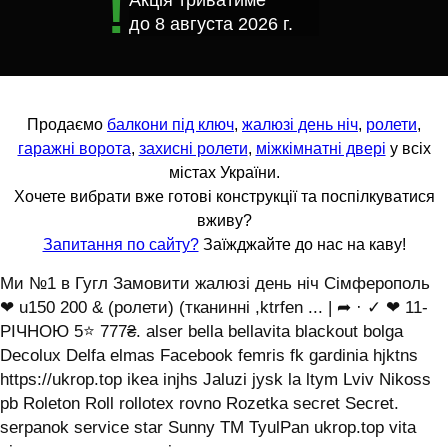
Акція триватиме
до
8 августа 2026 г.
Продаємо
балкони під ключ
,
жалюзі день ніч
,
ролети
,
гаражні ворота
,
захисні ролети
,
міжкімнатні двері
у всіх
містах України.
Хочете вибрати вже готові конструкції та поспілкуватися
вживу?
Запитання по сайту?
Заїжджайте до нас на каву!
Ми №1 в Гугл Замовити жалюзі день ніч Сімферополь
❤ u150 200 & (ролети) (тканинні ,ktrfen ... | ➦ · ✓ ❤ 11-
РІЧНОЮ 5⭐ 777₴. alser bella bellavita blackout bolga
Decolux Delfa elmas Facebook femris fk gardinia hjktns
https://ukrop.top ikea injhs Jaluzi jysk la ltym Lviv Nikoss
pb Roleton Roll rollotex rovno Rozetka secret Secret.
serpanok service star Sunny TM TyulPan ukrop.top vita