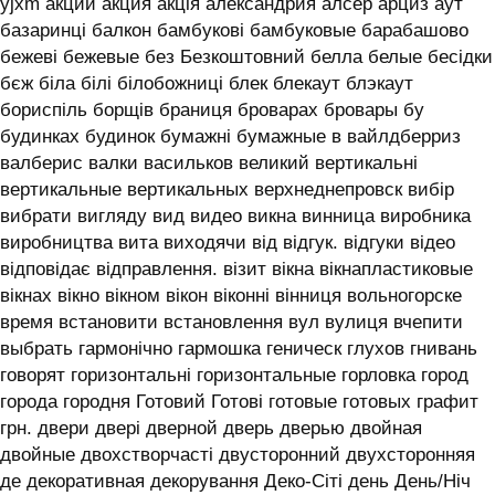
yjxm акции акция акція александрия алсер арциз аут
базаринці балкон бамбукові бамбуковые барабашово
бежеві бежевые без Безкоштовний белла белые бесідки
бєж біла білі білобожниці блек блекаут блэкаут
бориспіль борщів браниця броварах бровары бу
будинках будинок бумажні бумажные в вайлдберриз
валберис валки васильков великий вертикальні
вертикальные вертикальных верхнеднепровск вибір
вибрати вигляду вид видео викна винница виробника
виробництва вита виходячи від відгук. відгуки відео
відповідає відправлення. візит вікна вікнапластиковые
вікнах вікно вікном вікон віконні вінниця вольногорске
время встановити встановлення вул вулиця вчепити
выбрать гармонічно гармошка геническ глухов гнивань
говорят горизонтальні горизонтальные горловка город
города городня Готовий Готові готовые готовых графит
грн. двери двері дверной дверь дверью двойная
двойные двохстворчасті двусторонний двухсторонняя
де декоративная декорування Деко-Сіті день День/Ніч