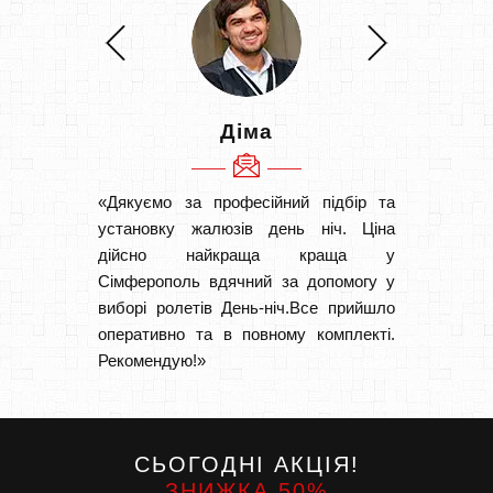
Діма
«Дякуємо за професійний підбір та
«Швидк
установку жалюзів день ніч. Ціна
Рекоме
дійсно найкраща краща у
вам І
Сімферополь вдячний за допомогу у
замовл
виборі ролетів День-ніч.Все прийшло
замовл
оперативно та в повному комплекті.
Рекомендую!»
СЬОГОДНІ АКЦІЯ!
ЗНИЖКА 50%