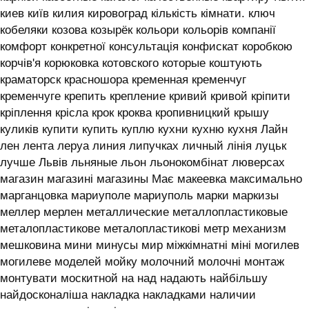
киев київ килия кировоград кількість кімнати. ключ
кобеляки козова козырёк кольори кольорів компанії
комфорт конкретної консультація конфискат коробкою
корчів'я корюковка котовского которые коштують
краматорск красношора кременная кременчуг
кременчуге крепить крепление кривий кривой кріпити
кріплення крісла крок кроква кропивницкий крышу
куликів купити купить куплю кухни кухню кухня ‎Лайн
лен лента леруа линия липучках личный лінія луцьк
лучше Львів льняные льон льонокомбінат люверсах
магазин магазині магазины Має макеевка максимально
марганцовка мариуполе мариуполь марки маркизы
меллер мерлен металлические металлопластиковые
металопластикове металопластикові метр механизм
мешковина мини минусы мир міжкімнатні міні могилев
могилеве моделей мойку молочний молочні монтаж
монтувати москитной на над надають найбільшу
найдосконаліша накладка накладками наличии