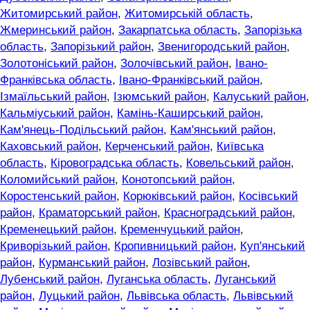
Житомирський район
,
Житомирській область
,
Жмеринський район
,
Закарпатська область
,
Запорізька
область
,
Запорізький район
,
Звенигородський район
,
Золотоніський район
,
Золочівський район
,
Івано-
Франківська область
,
Івано-Франківський район
,
Ізмаїльський район
,
Ізюмський район
,
Калуський район
,
Кальміуський район
,
Камінь-Каширський район
,
Кам'янець-Подільський район
,
Кам'янський район
,
Каховський район
,
Керченський район
,
Київська
область
,
Кіровоградська область
,
Ковельський район
,
Коломийський район
,
Конотопський район
,
Коростенський район
,
Корюківський район
,
Косівський
район
,
Краматорський район
,
Красноградський район
,
Кременецький район
,
Кременчуцький район
,
Криворізький район
,
Кропивницький район
,
Куп'янський
район
,
Курманський район
,
Лозівський район
,
Лубенський район
,
Луганська область
,
Луганський
район
,
Луцький район
,
Львівська область
,
Львівський