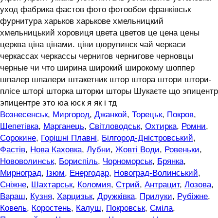
уход фабрика фастов фото фотообои франківськ
фурнитура харьков харькове хмельницкий
хмельницький хоровиця цвета цветов це цена цены
церква ціна цінами. ціни цюрупинск чай черкаси
черкассах черкассы чернигов чернигове черновцы
черные чи что ширина широкий широкому шоппер
шпалер шпалери штакетник штор штора штори штори-
плісе шторі шторка шторки шторы Шукаєте що эпицентр
эпицентре это юа юск я як і тд
Вознесенськ
,
Миргород
,
Джанкой
,
Торецьк
,
Покров
,
Шепетівка
,
Марганець
,
Світловодськ
,
Охтирка
,
Ромни
,
Сорокине
,
Горішні Плавні
,
Білгород-Дністровський
,
Фастів
,
Нова Каховка
,
Лубни
,
Жовті Води
,
Ровеньки
,
Нововолинськ
,
Бориспіль
,
Чорноморськ
,
Брянка
,
Мирноград
,
Ізюм
,
Енергодар
,
Новоград-Волинський
,
Сніжне
,
Шахтарськ
,
Коломия
,
Стрий
,
Антрацит
,
Лозова
,
Вараш
,
Кузня
,
Харцизьк
,
Дружківка
,
Прилуки
,
Рубіжне
,
Ковель
,
Коростень
,
Калуш
,
Покровськ
,
Сміла
,