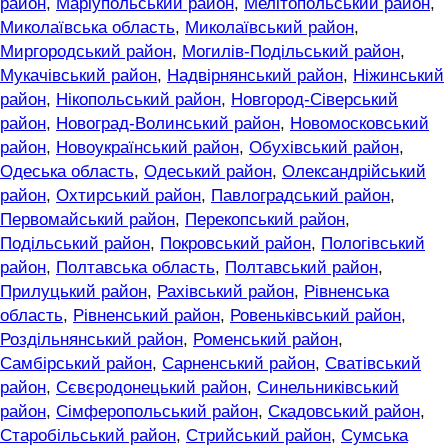
район
,
Маріупольський район
,
Мелітопольський район
,
Миколаївська область
,
Миколаївський район
,
Миргородський район
,
Могилів-Подільський район
,
Мукачівський район
,
Надвірнянський район
,
Ніжинський
район
,
Нікопольський район
,
Новгород-Сіверський
район
,
Новоград-Волинський район
,
Новомосковський
район
,
Новоукраїнський район
,
Обухівський район
,
Одеська область
,
Одеський район
,
Олександрійський
район
,
Охтирський район
,
Павлоградський район
,
Первомайський район
,
Перекопський район
,
Подільський район
,
Покровський район
,
Пологівський
район
,
Полтавська область
,
Полтавський район
,
Прилуцький район
,
Рахівський район
,
Рівненська
область
,
Рівненський район
,
Ровеньківський район
,
Роздільнянський район
,
Роменський район
,
Самбірський район
,
Сарненський район
,
Сватівський
район
,
Сєвєродонецький район
,
Синельниківський
район
,
Сімферопольський район
,
Скадовський район
,
Старобільський район
,
Стрийський район
,
Сумська