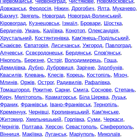
Первомайськ
,
Червоноград
,
Чистякове
,
Новомосковськ
,
Довжанськ
,
Феодосія
,
Ніжин
,
Дрогобич
,
Ялта
,
Мукачево
,
Бахмут
,
Звягель
,
Новоград
,
Новоград-Волинський
,
Кіровоград
,
Кузнецовськ
,
Ізмаїл
,
Бровари
,
Шостка
,
Бердичів
,
Умань
,
Кадіївка
,
Конотоп
,
Олександрія
,
Хрустальний
,
Костянтинівка
,
Кам'янець-Подільський
,
Єнакієве
,
Євпаторія
,
Лисичанськ
,
Ужгород
,
Павлоград
,
Алчевськ
,
Сєвєродонецьк
,
Бердянськ
,
Слов'янськ
,
Нікополь
,
Березне
,
Остріг
,
Володимирець
,
Гоща
,
Демидівка
,
Дубно
,
Дубровиця
,
Зарічне
,
Здолбунів
,
Квасилів
,
Клевань
,
Клесів
,
Корець
,
Костопіль
,
Мізоч
,
Млинів
,
Оржів
,
Острог
,
Радивилів
,
Рафалівка
,
Томашгород
,
Рокитне
,
Сарни
,
Смига
,
Соснове
,
Степань
,
Керч
,
Мелітополь
,
Краматорськ
,
Біла Церква
,
Луцьк
,
Франик
,
Франківськ
,
Івано-Франківськ
,
Тернопіль
,
Кременчук
,
Чернівці
,
Кропивницький
,
Кам'янське
,
Житомир
,
Хмельницький
,
Горлівка
,
Суми
,
Черкаси
,
Чернігів
,
Полтава
,
Херсон
,
Севастополь
,
Сімферополь
,
Вінниця
,
Макіївка
,
Луганськ
,
Маріуполь
,
Миколаїв
,