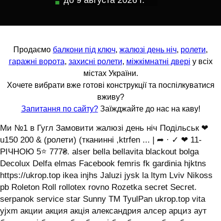
до
9 августа 2026 г.
Продаємо
балкони під ключ
,
жалюзі день ніч
,
ролети
,
гаражні ворота
,
захисні ролети
,
міжкімнатні двері
у всіх
містах України.
Хочете вибрати вже готові конструкції та поспілкуватися
вживу?
Запитання по сайту?
Заїжджайте до нас на каву!
Ми №1 в Гугл Замовити жалюзі день ніч Подільськ ❤
u150 200 & (ролети) (тканинні ,ktrfen ... | ➦ · ✓ ❤ 11-
РІЧНОЮ 5⭐ 777₴. alser bella bellavita blackout bolga
Decolux Delfa elmas Facebook femris fk gardinia hjktns
https://ukrop.top ikea injhs Jaluzi jysk la ltym Lviv Nikoss
pb Roleton Roll rollotex rovno Rozetka secret Secret.
serpanok service star Sunny TM TyulPan ukrop.top vita
yjxm акции акция акція александрия алсер арциз аут