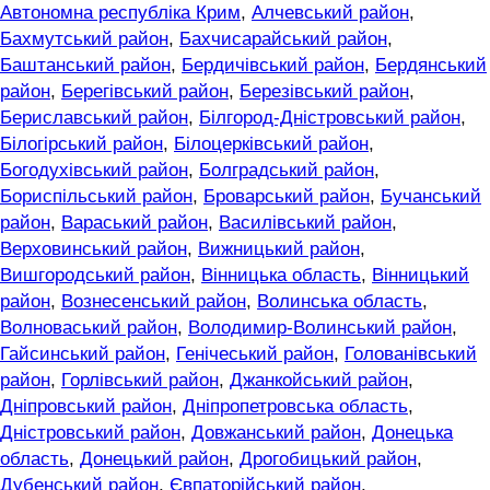
Автономна республіка Крим
,
Алчевський район
,
Бахмутський район
,
Бахчисарайський район
,
Баштанський район
,
Бердичівський район
,
Бердянський
район
,
Берегівський район
,
Березівський район
,
Бериславський район
,
Білгород-Дністровський район
,
Білогірський район
,
Білоцерківський район
,
Богодухівський район
,
Болградський район
,
Бориспільський район
,
Броварський район
,
Бучанський
район
,
Вараський район
,
Василівський район
,
Верховинський район
,
Вижницький район
,
Вишгородський район
,
Вінницька область
,
Вінницький
район
,
Вознесенський район
,
Волинська область
,
Волноваський район
,
Володимир-Волинський район
,
Гайсинський район
,
Генічеський район
,
Голованівський
район
,
Горлівський район
,
Джанкойський район
,
Дніпровський район
,
Дніпропетровська область
,
Дністровський район
,
Довжанський район
,
Донецька
область
,
Донецький район
,
Дрогобицький район
,
Дубенський район
,
Євпаторійський район
,