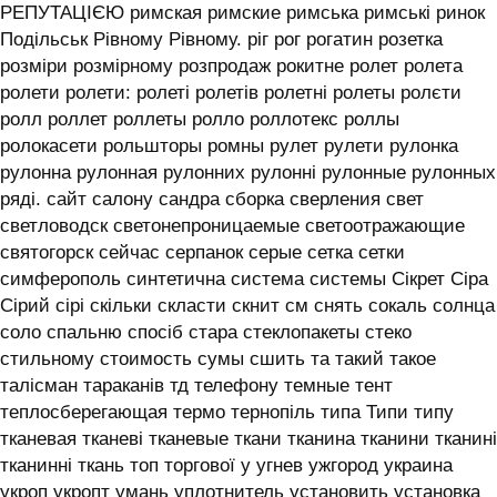
РЕПУТАЦІЄЮ римская римские римська римські ринок
Подільськ Рівному Рівному. ріг рог рогатин розетка
розміри розмірному розпродаж рокитне ролет ролета
ролети ролети: ролеті ролетів ролетні ролеты ролєти
ролл роллет роллеты ролло роллотекс роллы
ролокасети рольшторы ромны рулет рулети рулонка
рулонна рулонная рулонних рулонні рулонные рулонных
ряді. сайт салону сандра сборка сверления свет
светловодск светонепроницаемые светоотражающие
святогорск сейчас серпанок серые сетка сетки
симферополь синтетична система системы ‎Сікрет Сіра
Сірий сірі скільки скласти скнит см снять сокаль солнца
соло спальню спосіб стара стеклопакеты стеко
стильному стоимость сумы сшить та такий такое
талісман тараканів тд телефону темные тент
теплосберегающая термо тернопіль типа Типи типу
тканевая тканеві тканевые ткани тканина тканини тканині
тканинні ткань топ торгової у угнев ужгород украина
укроп укропт умань уплотнитель установить установка