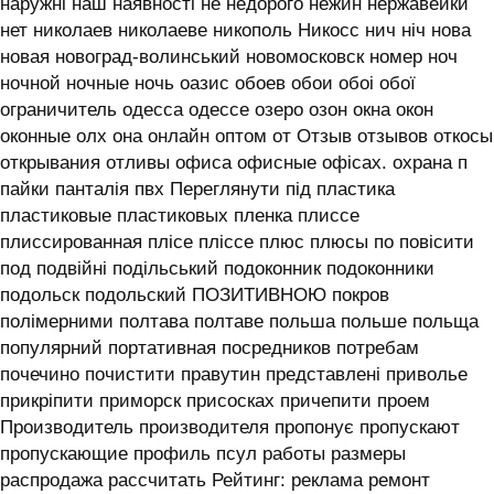
наружні наш наявності не недорого нежин нержавейки
нет николаев николаеве никополь Никосс нич ніч нова
новая новоград-волинський новомосковск номер ноч
ночной ночные ночь оазис обоев обои обоі обої
ограничитель одесса одессе озеро озон окна окон
оконные олх она онлайн оптом от Отзыв отзывов откосы
открывания отливы офиса офисные офісах. охрана п
пайки панталія пвх Переглянути під пластика
пластиковые пластиковых пленка плиссе
плиссированная плісе пліссе плюс плюсы по повісити
под подвійні подільський подоконник подоконники
подольск подольский ПОЗИТИВНОЮ покров
полімерними полтава полтаве польша польше польща
популярний портативная посредников потребам
почечино почистити правутин представлені приволье
прикріпити приморск присосках причепити проем
Производитель производителя пропонує пропускают
пропускающие профиль псул работы размеры
распродажа рассчитать Рейтинг: реклама ремонт