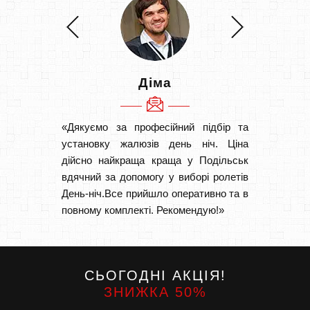
Діма
«Дякуємо за професійний підбір та
«Швидк
установку жалюзів день ніч. Ціна
Рекоме
дійсно найкраща краща у Подільськ
вам І
вдячний за допомогу у виборі ролетів
замовл
День-ніч.Все прийшло оперативно та в
замовл
повному комплекті. Рекомендую!»
СЬОГОДНІ АКЦІЯ!
ЗНИЖКА 50%