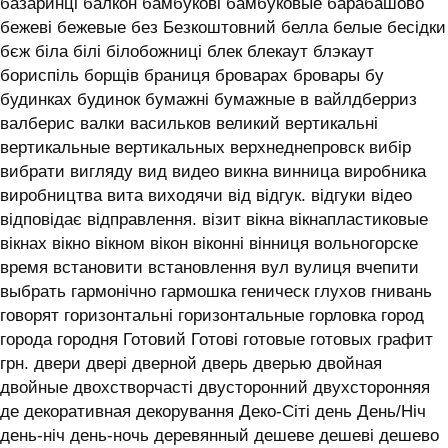
базаринці балкон бамбукові бамбуковые барабашово
бежеві бежевые без Безкоштовний белла белые бесідки
бєж біла білі білобожниці блек блекаут блэкаут
бориспіль борщів браниця броварах бровары бу
будинках будинок бумажні бумажные в вайлдберриз
валберис валки васильков великий вертикальні
вертикальные вертикальных верхнеднепровск вибір
вибрати вигляду вид видео викна винница виробника
виробництва вита виходячи від відгук. відгуки відео
відповідає відправлення. візит вікна вікнапластиковые
вікнах вікно вікном вікон віконні вінниця вольногорске
время встановити встановлення вул вулиця вчепити
выбрать гармонічно гармошка геническ глухов гнивань
говорят горизонтальні горизонтальные горловка город
города городня Готовий Готові готовые готовых графит
грн. двери двері дверной дверь дверью двойная
двойные двохстворчасті двусторонний двухсторонняя
де декоративная декорування Деко-Сіті день День/Ніч
день-ніч день-ночь деревянный дешеве дешеві дешево