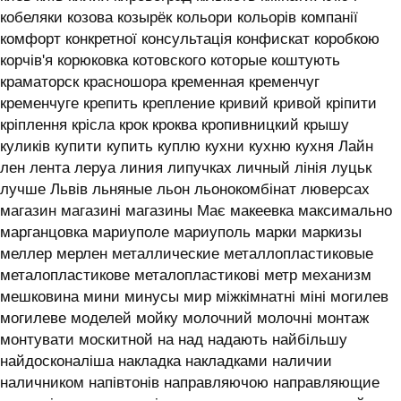
кобеляки козова козырёк кольори кольорів компанії
комфорт конкретної консультація конфискат коробкою
корчів'я корюковка котовского которые коштують
краматорск красношора кременная кременчуг
кременчуге крепить крепление кривий кривой кріпити
кріплення крісла крок кроква кропивницкий крышу
куликів купити купить куплю кухни кухню кухня ‎Лайн
лен лента леруа линия липучках личный лінія луцьк
лучше Львів льняные льон льонокомбінат люверсах
магазин магазині магазины Має макеевка максимально
марганцовка мариуполе мариуполь марки маркизы
меллер мерлен металлические металлопластиковые
металопластикове металопластикові метр механизм
мешковина мини минусы мир міжкімнатні міні могилев
могилеве моделей мойку молочний молочні монтаж
монтувати москитной на над надають найбільшу
найдосконаліша накладка накладками наличии
наличником напівтонів направляючою направляющие