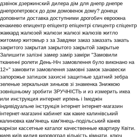
дзвінок дзержинский дилера дім для днепр днепре
днепропетровск до дом домовенок дому? донецк
доповнити доставка доступними дрогобич евроокна
енакиево епицентр епіцентр епіцентрі єпицентр єпіцентр
жаккард жалюзей жалюзи жалюзі жалюзів житло
житомир житомыр з за Завдяки заказ заказать закать
закритого закрытая закрытого закрытой закрытые
Залишити залізні замер замір заміри "Замовили
тканинні ролети День-Ніч замовлення було виконано на
12+" замовити замовлення замовні замок занавески
запорожье затишок захисні защитные здатний зебра
зеленые зеркальная зиньков зі знаменка Знижкою
зовнішньому зробити ЗРУЧНІСТЬ и из измерить икеа
или инструкция интернет ирпень і ‎Імеджін
індивідуальне інструкція інтернет інтернет-магазин
інтернет-магазині кабинет как какие калинівський
калиновка кам'янець кам'янець-подільський канев
карнізи кассетные каталог качественные квартиру Квіти.
киев київ килия кировоград кількість кімнати. ключ