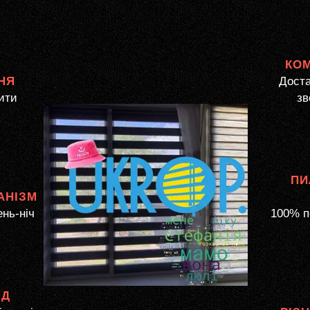
КО
НЯ
Доста
ити
зв
ПИ
АНІЗМ
ень-ніч
100% п
ЯД