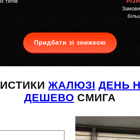
іх типів
РІЗ
Замови
більш
Придбати зі знижкою
РИСТИКИ
ЖАЛЮЗІ
ДЕНЬ Н
ДЕШЕВО
СМИГА