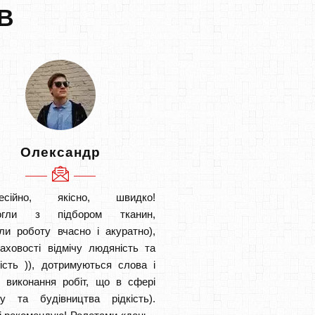
В
Олександр
есійно, якісно, швидко!
огли з підбором тканин,
ли роботу вчасно і акуратно),
аховості відмічу людяність та
ість )), дотримуються слова і
в виконання робіт, що в сфері
ту та будівництва рідкість).