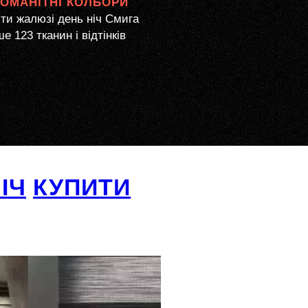
НОМАНІТНІ КОЛЬОРИ
ти жалюзі день ніч Смига
е 123 тканин і відтінків
ІЧ
КУПИТИ