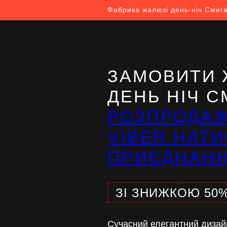
Фабрика жалюзі день-ніч Смиг
ЗАМОВИТИ 
ДЕНЬ НІЧ С
РОЗПРОДА
VIBER НАТИ
ПРИЄДНАН
ЗІ ЗНИЖКОЮ 50
Сучасний елегантний дизай