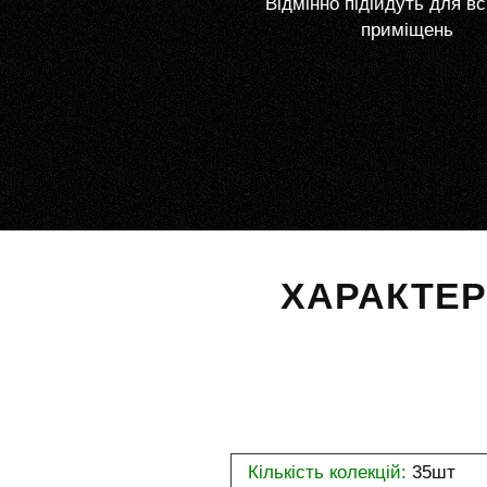
Відмінно підійдуть для вс
приміщень
ХАРАКТЕ
Кількість колекцій:
35шт