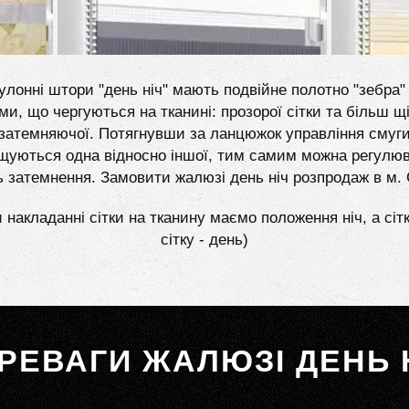
улонні штори "день ніч" мають подвійне полотно "зебра" 
ми, що чергуються на тканині: прозорої сітки та більш щі
затемняючої. Потягнувши за ланцюжок управління смуг
щуються одна відносно іншої, тим самим можна регулю
ь затемнення. Замовити жалюзі день ніч розпродаж в м.
 накладанні сітки на тканину маємо положення ніч, а сіт
сітку - день)
РЕВАГИ ЖАЛЮЗІ ДЕНЬ 