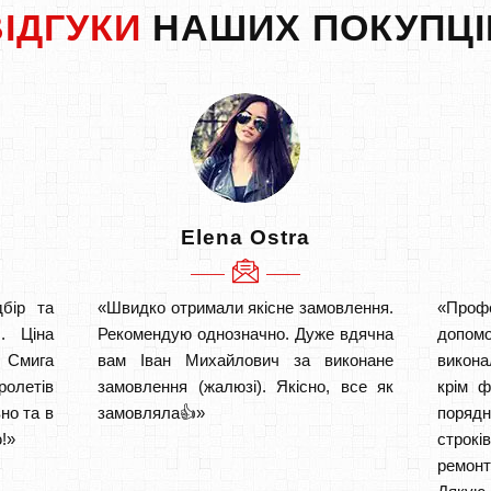
ВІДГУКИ
НАШИХ ПОКУПЦІ
Elena Ostra
бір та
«Швидко отримали якісне замовлення.
«Проф
. Ціна
Рекомендую однозначно. Дуже вдячна
допом
 Смига
вам Іван Михайлович за виконане
викона
ролетів
замовлення (жалюзі). Якісно, все як
крім ф
но та в
замовляла👍»
порядн
!»
строкі
ремон