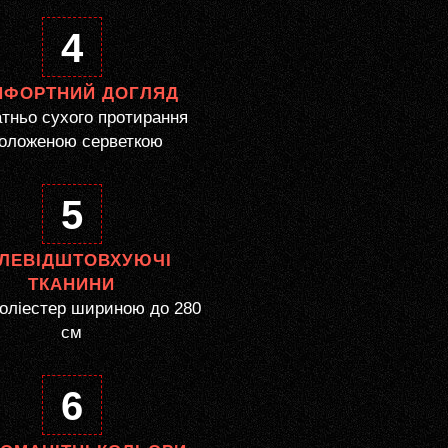
4
МФОРТНИЙ ДОГЛЯД
тньо сухого протирання
оложеною серветкою
5
ЛЕВІДШТОВХУЮЧІ
ТКАНИНИ
оліестер шириною до 280
см
6