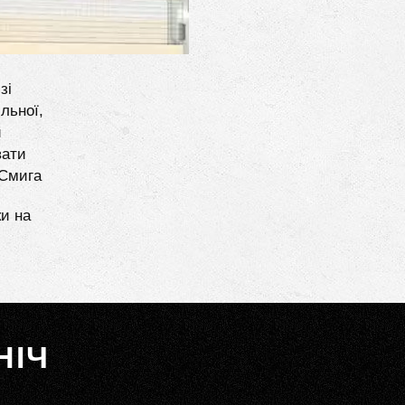
зі
льної,
и
вати
 Смига
ки на
НІЧ