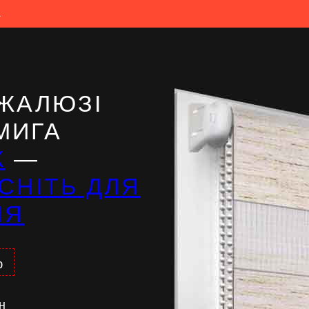
а
ЖАЛЮЗІ
МИГА
Ж
—
СНІТЬ ДЛЯ
НЯ
%
н