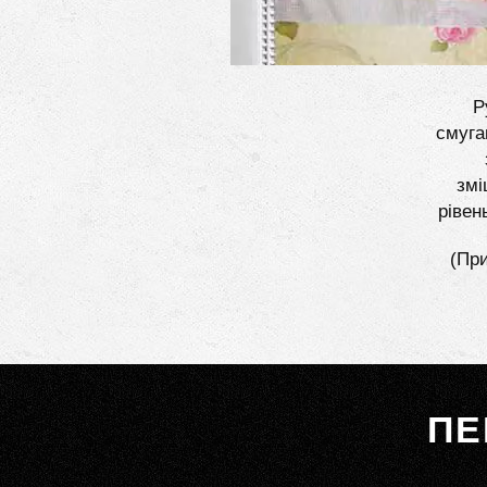
Р
смуга
змі
рівен
(При
ПЕ