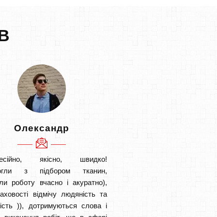
В
Олександр
есійно, якісно, швидко!
огли з підбором тканин,
ли роботу вчасно і акуратно),
аховості відмічу людяність та
ість )), дотримуються слова і