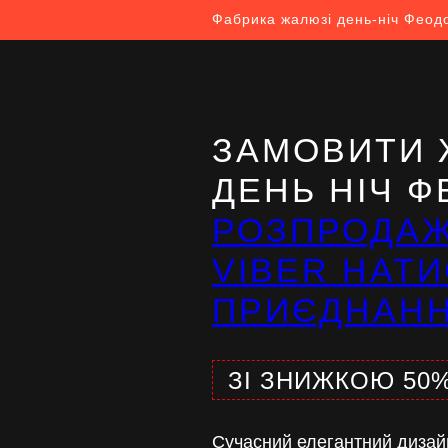
Фабрика жалюзі день-ніч Феод
ЗАМОВИТИ 
ДЕНЬ НІЧ Ф
РОЗПРОДА
VIBER НАТИ
ПРИЄДНАН
ЗІ ЗНИЖКОЮ 50
Сучасний елегантний дизай