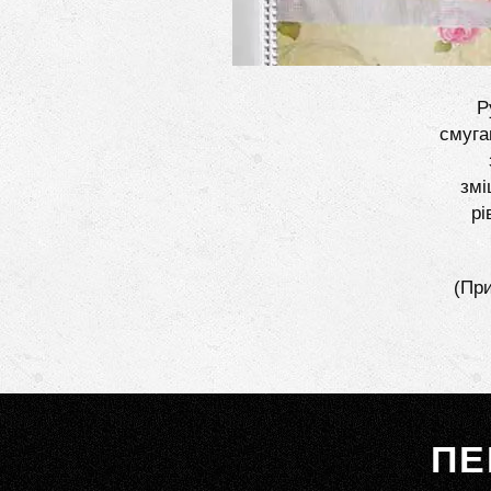
Р
смуга
змі
рі
(При
ПЕ