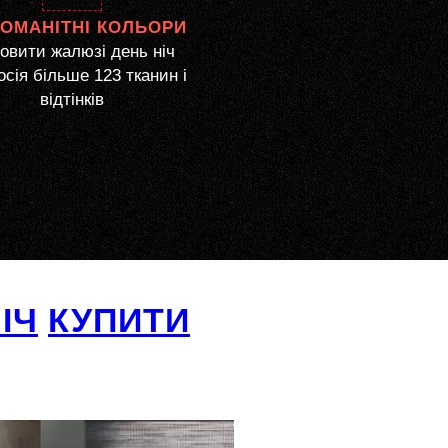
НОМАНІТНІ КОЛЬОРИ
овити жалюзі день ніч
сія більше 123 тканин і
відтінків
ІЧ
КУПИТИ