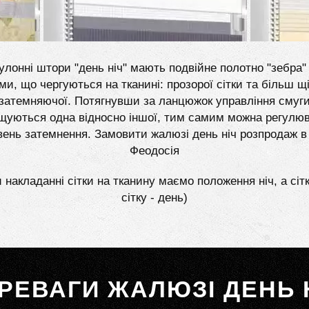
улонні штори "день ніч" мають подвійне полотно "зебра" 
ми, що чергуються на тканині: прозорої сітки та більш щі
затемняючої. Потягнувши за ланцюжок управління смуг
щуються одна відносно іншої, тим самим можна регулю
вень затемнення. Замовити жалюзі день ніч розпродаж в
Феодосія
 накладанні сітки на тканину маємо положення ніч, а сіт
сітку - день)
РЕВАГИ ЖАЛЮЗІ ДЕНЬ 