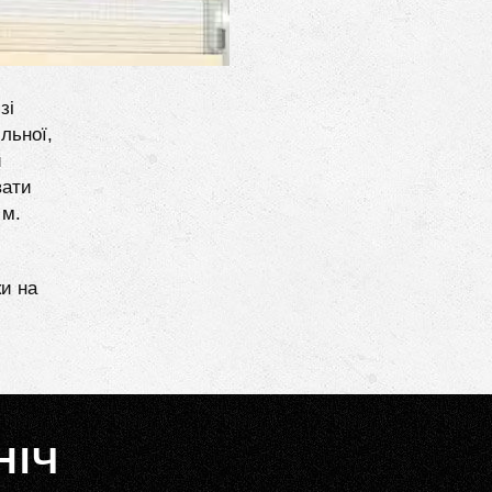
зі
льної,
и
вати
 м.
ки на
НІЧ