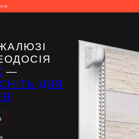
осія
ЖАЛЮЗІ
ЕОДОСІЯ
Ж
—
СНІТЬ ДЛЯ
НЯ
%
н