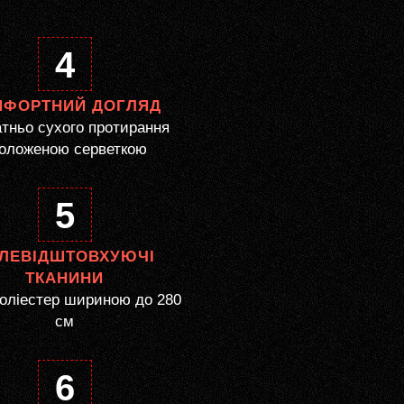
4
МФОРТНИЙ ДОГЛЯД
тньо сухого протирання
оложеною серветкою
5
ЛЕВІДШТОВХУЮЧІ
ТКАНИНИ
оліестер шириною до 280
см
6