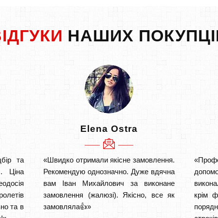
ВІДГУКИ
НАШИХ ПОКУПЦІ
Elena Ostra
бір та
«Швидко отримали якісне замовлення.
«Проф
. Ціна
Рекомендую однозначно. Дуже вдячна
допом
одосія
вам Іван Михайлович за виконане
викона
ролетів
замовлення (жалюзі). Якісно, все як
крім ф
но та в
замовляла👍»
порядн