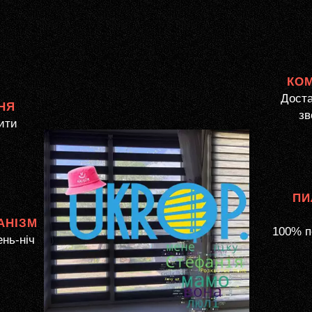
КО
Доста
НЯ
зв
ити
ПИ
АНІЗМ
100% п
ень-ніч