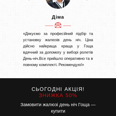
Діма
«Дякуємо за професійний підбір та
«Швидк
установку жалюзів день ніч. Ціна
Рекоме
дійсно найкраща краща у Гоща
вам І
вдячний за допомогу у виборі ролетів
замовл
День-ніч.Все прийшло оперативно та в
замовл
повному комплекті. Рекомендую!»
СЬОГОДНІ АКЦІЯ!
ЗНИЖКА 50%
Замовити жалюзі день ніч Гоща —
купити