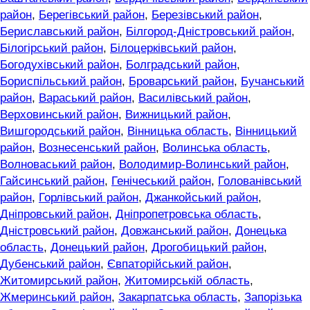
район
,
Берегівський район
,
Березівський район
,
Бериславський район
,
Білгород-Дністровський район
,
Білогірський район
,
Білоцерківський район
,
Богодухівський район
,
Болградський район
,
Бориспільський район
,
Броварський район
,
Бучанський
район
,
Вараський район
,
Василівський район
,
Верховинський район
,
Вижницький район
,
Вишгородський район
,
Вінницька область
,
Вінницький
район
,
Вознесенський район
,
Волинська область
,
Волноваський район
,
Володимир-Волинський район
,
Гайсинський район
,
Генічеський район
,
Голованівський
район
,
Горлівський район
,
Джанкойський район
,
Дніпровський район
,
Дніпропетровська область
,
Дністровський район
,
Довжанський район
,
Донецька
область
,
Донецький район
,
Дрогобицький район
,
Дубенський район
,
Євпаторійський район
,
Житомирський район
,
Житомирській область
,
Жмеринський район
,
Закарпатська область
,
Запорізька