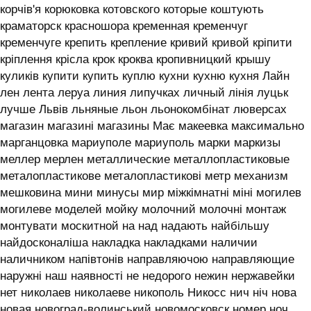
корчів'я корюковка котовского которые коштують
краматорск красношора кременная кременчуг
кременчуге крепить крепление кривий кривой кріпити
кріплення крісла крок кроква кропивницкий крышу
куликів купити купить куплю кухни кухню кухня ‎Лайн
лен лента леруа линия липучках личный лінія луцьк
лучше Львів льняные льон льонокомбінат люверсах
магазин магазині магазины Має макеевка максимально
марганцовка мариуполе мариуполь марки маркизы
меллер мерлен металлические металлопластиковые
металопластикове металопластикові метр механизм
мешковина мини минусы мир міжкімнатні міні могилев
могилеве моделей мойку молочний молочні монтаж
монтувати москитной на над надають найбільшу
найдосконаліша накладка накладками наличии
наличником напівтонів направляючою направляющие
наружні наш наявності не недорого нежин нержавейки
нет николаев николаеве никополь Никосс нич ніч нова
новая новоград-волинський новомосковск номер ноч