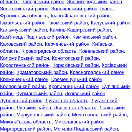
область
,
Запорізький район
,
Звенигородський район
,
Золотоніський район
,
Золочівський район
,
Івано-
Франківська область
,
Івано-Франківський район
,
Ізмаїльський район
,
Ізюмський район
,
Калуський район
,
Кальміуський район
,
Камінь-Каширський район
,
Кам'янець-Подільський район
,
Кам'янський район
,
Каховський район
,
Керченський район
,
Київська
область
,
Кіровоградська область
,
Ковельський район
,
Коломийський район
,
Конотопський район
,
Коростенський район
,
Корюківський район
,
Косівський
район
,
Краматорський район
,
Красноградський район
,
Кременецький район
,
Кременчуцький район
,
Криворізький район
,
Кропивницький район
,
Куп'янський
район
,
Курманський район
,
Лозівський район
,
Лубенський район
,
Луганська область
,
Луганський
район
,
Луцький район
,
Львівська область
,
Львівський
район
,
Маріупольський район
,
Мелітопольський район
,
Миколаївська область
,
Миколаївський район
,
Миргородський район
,
Могилів-Подільський район
,