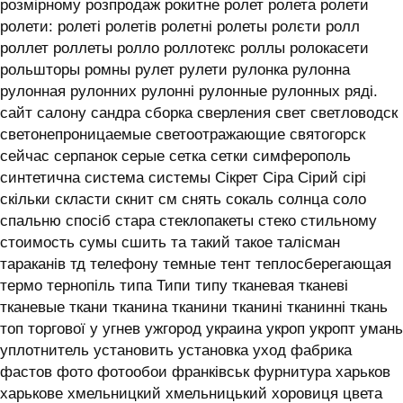
розмірному розпродаж рокитне ролет ролета ролети
ролети: ролеті ролетів ролетні ролеты ролєти ролл
роллет роллеты ролло роллотекс роллы ролокасети
рольшторы ромны рулет рулети рулонка рулонна
рулонная рулонних рулонні рулонные рулонных ряді.
сайт салону сандра сборка сверления свет светловодск
светонепроницаемые светоотражающие святогорск
сейчас серпанок серые сетка сетки симферополь
синтетична система системы ‎Сікрет Сіра Сірий сірі
скільки скласти скнит см снять сокаль солнца соло
спальню спосіб стара стеклопакеты стеко стильному
стоимость сумы сшить та такий такое талісман
тараканів тд телефону темные тент теплосберегающая
термо тернопіль типа Типи типу тканевая тканеві
тканевые ткани тканина тканини тканині тканинні ткань
топ торгової у угнев ужгород украина укроп укропт умань
уплотнитель установить установка уход фабрика
фастов фото фотообои франківськ фурнитура харьков
харькове хмельницкий хмельницький хоровиця цвета