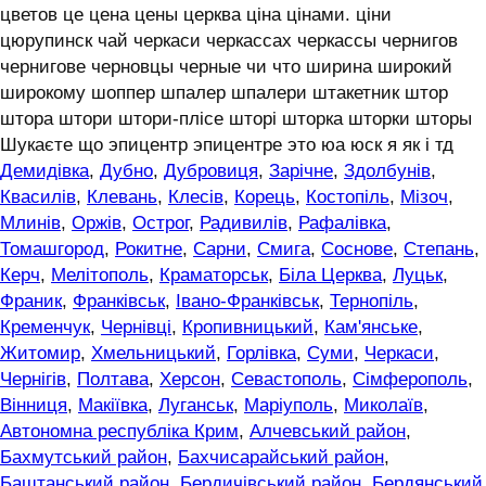
цветов це цена цены церква ціна цінами. ціни
цюрупинск чай черкаси черкассах черкассы чернигов
чернигове черновцы черные чи что ширина широкий
широкому шоппер шпалер шпалери штакетник штор
штора штори штори-плісе шторі шторка шторки шторы
Шукаєте що эпицентр эпицентре это юа юск я як і тд
Демидівка
,
Дубно
,
Дубровиця
,
Зарічне
,
Здолбунів
,
Квасилів
,
Клевань
,
Клесів
,
Корець
,
Костопіль
,
Мізоч
,
Млинів
,
Оржів
,
Острог
,
Радивилів
,
Рафалівка
,
Томашгород
,
Рокитне
,
Сарни
,
Смига
,
Соснове
,
Степань
,
Керч
,
Мелітополь
,
Краматорськ
,
Біла Церква
,
Луцьк
,
Франик
,
Франківськ
,
Івано-Франківськ
,
Тернопіль
,
Кременчук
,
Чернівці
,
Кропивницький
,
Кам'янське
,
Житомир
,
Хмельницький
,
Горлівка
,
Суми
,
Черкаси
,
Чернігів
,
Полтава
,
Херсон
,
Севастополь
,
Сімферополь
,
Вінниця
,
Макіївка
,
Луганськ
,
Маріуполь
,
Миколаїв
,
Автономна республіка Крим
,
Алчевський район
,
Бахмутський район
,
Бахчисарайський район
,
Баштанський район
,
Бердичівський район
,
Бердянський