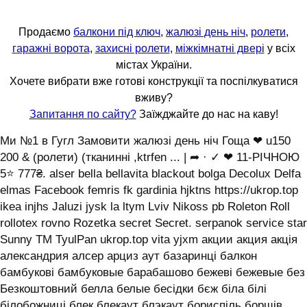
Продаємо
балкони під ключ
,
жалюзі день ніч
,
ролети
,
гаражні ворота
,
захисні ролети
,
міжкімнатні двері
у всіх
містах України.
Хочете вибрати вже готові конструкції та поспілкуватися
вживу?
Запитання по сайту?
Заїжджайте до нас на каву!
Ми №1 в Гугл Замовити жалюзі день ніч Гоща ❤ u150
200 & (ролети) (тканинні ,ktrfen ... | ➦ · ✓ ❤ 11-РІЧНОЮ
5⭐ 777₴. alser bella bellavita blackout bolga Decolux Delfa
elmas Facebook femris fk gardinia hjktns https://ukrop.top
ikea injhs Jaluzi jysk la ltym Lviv Nikoss pb Roleton Roll
rollotex rovno Rozetka secret Secret. serpanok service star
Sunny TM TyulPan ukrop.top vita yjxm акции акция акція
александрия алсер арциз аут базаринці балкон
бамбукові бамбуковые барабашово бежеві бежевые без
Безкоштовний белла белые бесідки бєж біла білі
білобожниці блек блекаут блэкаут бориспіль борщів