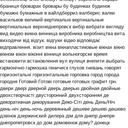
браниця броварах бровары бу будинках будинок
бумажні бумажные в вайлдберриз валберис валки
васильков великий вертикальні вертикальные
вертикальных верхнеднепровск вибір вибрати вигляду
вид видео викна винница виробника виробництва вита
виходячи від відгук. відгуки відео відповідає
відправлення. візит вікна вікнапластиковые вікнах вікно
вікном вікон віконні вінниця вольногорске время
встановити встановлення вул вулиця вчепити выбрать
гармонічно гармошка геническ глухов гнивань говорят
горизонтальні горизонтальные горловка город города
городня Готовий Готові готовые готовых графит грн.
двери двері дверной дверь дверью двойная двойные
двохстворчасті двусторонний двухсторонняя де
декоративная декорування Деко-Сіті день День/Ніч
день-ніч день-ночь деревянный дешеве дешеві дешево
дзвінок дзержинский дилера дім для днепр днепре
днепропетровск до дом домовенок дому? донецк