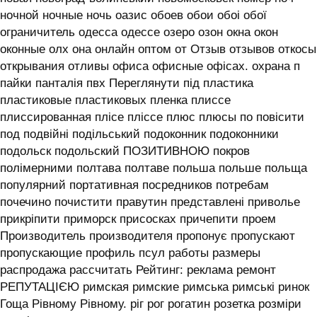
ночной ночные ночь оазис обоев обои обоі обої
ограничитель одесса одессе озеро озон окна окон
оконные олх она онлайн оптом от Отзыв отзывов откосы
открывания отливы офиса офисные офісах. охрана п
пайки панталія пвх Переглянути під пластика
пластиковые пластиковых пленка плиссе
плиссированная плісе пліссе плюс плюсы по повісити
под подвійні подільський подоконник подоконники
подольск подольский ПОЗИТИВНОЮ покров
полімерними полтава полтаве польша польше польща
популярний портативная посредников потребам
почечино почистити правутин представлені приволье
прикріпити приморск присосках причепити проем
Производитель производителя пропонує пропускают
пропускающие профиль псул работы размеры
распродажа рассчитать Рейтинг: реклама ремонт
РЕПУТАЦІЄЮ римская римские римська римські ринок
Гоща Рівному Рівному. ріг рог рогатин розетка розміри