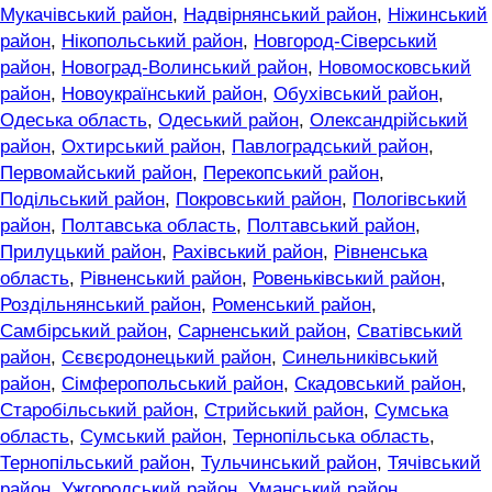
Мукачівський район
,
Надвірнянський район
,
Ніжинський
район
,
Нікопольський район
,
Новгород-Сіверський
район
,
Новоград-Волинський район
,
Новомосковський
район
,
Новоукраїнський район
,
Обухівський район
,
Одеська область
,
Одеський район
,
Олександрійський
район
,
Охтирський район
,
Павлоградський район
,
Первомайський район
,
Перекопський район
,
Подільський район
,
Покровський район
,
Пологівський
район
,
Полтавська область
,
Полтавський район
,
Прилуцький район
,
Рахівський район
,
Рівненська
область
,
Рівненський район
,
Ровеньківський район
,
Роздільнянський район
,
Роменський район
,
Самбірський район
,
Сарненський район
,
Сватівський
район
,
Сєвєродонецький район
,
Синельниківський
район
,
Сімферопольський район
,
Скадовський район
,
Старобільський район
,
Стрийський район
,
Сумська
область
,
Сумський район
,
Тернопільська область
,
Тернопільський район
,
Тульчинський район
,
Тячівський
район
,
Ужгородський район
,
Уманський район
,