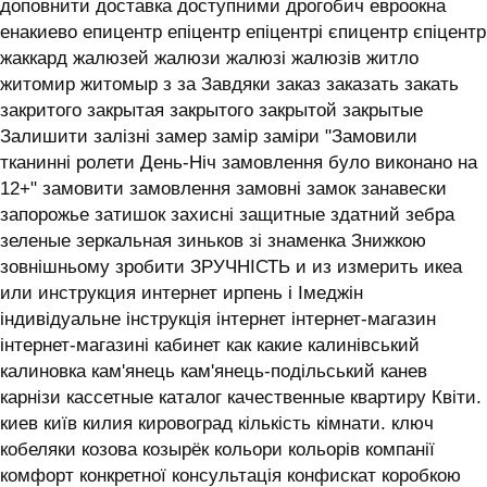
доповнити доставка доступними дрогобич евроокна
енакиево епицентр епіцентр епіцентрі єпицентр єпіцентр
жаккард жалюзей жалюзи жалюзі жалюзів житло
житомир житомыр з за Завдяки заказ заказать закать
закритого закрытая закрытого закрытой закрытые
Залишити залізні замер замір заміри "Замовили
тканинні ролети День-Ніч замовлення було виконано на
12+" замовити замовлення замовні замок занавески
запорожье затишок захисні защитные здатний зебра
зеленые зеркальная зиньков зі знаменка Знижкою
зовнішньому зробити ЗРУЧНІСТЬ и из измерить икеа
или инструкция интернет ирпень і ‎Імеджін
індивідуальне інструкція інтернет інтернет-магазин
інтернет-магазині кабинет как какие калинівський
калиновка кам'янець кам'янець-подільський канев
карнізи кассетные каталог качественные квартиру Квіти.
киев київ килия кировоград кількість кімнати. ключ
кобеляки козова козырёк кольори кольорів компанії
комфорт конкретної консультація конфискат коробкою