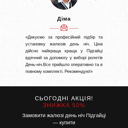
Діма
«Дякуємо за професійний підбір та
«Швидк
установку жалюзів день ніч. Ціна
Рекоме
дійсно найкраща краща у Підгайці
вам І
вдячний за допомогу у виборі ролетів
замовл
День-ніч.Все прийшло оперативно та в
замовл
повному комплекті. Рекомендую!»
СЬОГОДНІ АКЦІЯ!
ЗНИЖКА 50%
Замовити жалюзі день ніч Підгайці
— купити