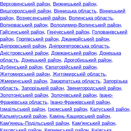
Верховинський район
,
Вижницький район
,
Вишгородський район
,
Вінницька область
,
Вінницький
район
,
Вознесенський район
,
Волинська область
,
Волноваський район
,
Володимир-Волинський район
,
Гайсинський район
,
Генічеський район
,
Голованівський
район
,
Горлівський район
,
Джанкойський район
,
Дніпровський район
,
Дніпропетровська область
,
Дністровський район
,
Довжанський район
,
Донецька
область
,
Донецький район
,
Дрогобицький район
,
Дубенський район
,
Євпаторійський район
,
Житомирський район
,
Житомирській область
,
Жмеринський район
,
Закарпатська область
,
Запорізька
область
,
Запорізький район
,
Звенигородський район
,
Золотоніський район
,
Золочівський район
,
Івано-
Франківська область
,
Івано-Франківський район
,
Ізмаїльський район
,
Ізюмський район
,
Калуський район
,
Кальміуський район
,
Камінь-Каширський район
,
Кам'янець-Подільський район
,
Кам'янський район
,
Каховський район
,
Керченський район
,
Київська