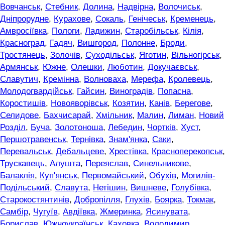
Вовчанськ
,
Стебник
,
Долина
,
Надвірна
,
Волочиськ
,
Дніпрорудне
,
Курахове
,
Сокаль
,
Генічеськ
,
Кременець
,
Амвросіївка
,
Пологи
,
Ладижин
,
Старобільськ
,
Кілія
,
Красноград
,
Гадяч
,
Вишгород
,
Полонне
,
Броди
,
Тростянець
,
Золочів
,
Суходільськ
,
Яготин
,
Вільногірськ
,
Армянськ
,
Южне
,
Олешки
,
Люботин
,
Докучаєвськ
,
Славутич
,
Кремінна
,
Волноваха
,
Мерефа
,
Кролевець
,
Молодогвардійськ
,
Гайсин
,
Виноградів
,
Попасна
,
Коростишів
,
Новояворівськ
,
Козятин
,
Канів
,
Берегове
,
Селидове
,
Бахчисарай
,
Хмільник
,
Малин
,
Лиман
,
Новий
Розділ
,
Буча
,
Золотоноша
,
Лебедин
,
Чортків
,
Хуст
,
Першотравенськ
,
Тернівка
,
Знам'янка
,
Саки
,
Перевальськ
,
Дебальцеве
,
Хрестівка
,
Красноперекопськ
,
Трускавець
,
Алушта
,
Переяслав
,
Синельникове
,
Балаклія
,
Куп'янськ
,
Первомайський
,
Обухів
,
Могилів-
Подільський
,
Славута
,
Нетішин
,
Вишневе
,
Голубівка
,
Старокостянтинів
,
Добропілля
,
Глухів
,
Боярка
,
Токмак
,
Самбір
,
Чугуїв
,
Авдіївка
,
Жмеринка
,
Ясинувата
,
Борислав
,
Южноукраїнськ
,
Каховка
,
Володимир
,