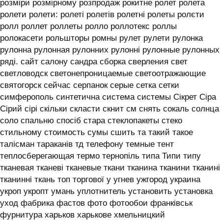
розміри розмірному розпродаж рокитне ролет ролета
ролети ролети: ролеті ролетів ролетні ролеты ролєти
ролл роллет роллеты ролло роллотекс роллы
ролокасети рольшторы ромны рулет рулети рулонка
рулонна рулонная рулонних рулонні рулонные рулонных
ряді. сайт салону сандра сборка сверления свет
светловодск светонепроницаемые светоотражающие
святогорск сейчас серпанок серые сетка сетки
симферополь синтетична система системы ‎Сікрет Сіра
Сірий сірі скільки скласти скнит см снять сокаль солнца
соло спальню спосіб стара стеклопакеты стеко
стильному стоимость сумы сшить та такий такое
талісман тараканів тд телефону темные тент
теплосберегающая термо тернопіль типа Типи типу
тканевая тканеві тканевые ткани тканина тканини тканині
тканинні ткань топ торгової у угнев ужгород украина
укроп укропт умань уплотнитель установить установка
уход фабрика фастов фото фотообои франківськ
фурнитура харьков харькове хмельницкий