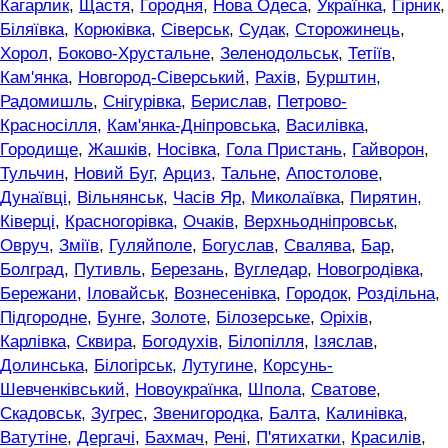
Кагарлик
,
Щастя
,
Городня
,
Нова Одеса
,
Українка
,
Гірник
,
Біляївка
,
Корюківка
,
Сіверськ
,
Судак
,
Сторожинець
,
Хорол
,
Боково-Хрустальне
,
Зеленодольськ
,
Тетіїв
,
Кам'янка
,
Новгород-Сіверський
,
Рахів
,
Бурштин
,
Радомишль
,
Снігурівка
,
Берислав
,
Петрово-
Красносілля
,
Кам'янка-Дніпровська
,
Василівка
,
Городище
,
Жашків
,
Носівка
,
Гола Пристань
,
Гайворон
,
Тульчин
,
Новий Буг
,
Арциз
,
Тальне
,
Апостолове
,
Дунаївці
,
Вільнянськ
,
Часів Яр
,
Миколаївка
,
Пирятин
,
Ківерці
,
Красногорівка
,
Очаків
,
Верхньодніпровськ
,
Овруч
,
Зміїв
,
Гуляйполе
,
Богуслав
,
Свалява
,
Бар
,
Болград
,
Путивль
,
Березань
,
Вугледар
,
Новогродівка
,
Бережани
,
Іловайськ
,
Вознесенівка
,
Городок
,
Роздільна
,
Підгородне
,
Бунге
,
Золоте
,
Білозерське
,
Оріхів
,
Карлівка
,
Сквира
,
Богодухів
,
Білопілля
,
Ізяслав
,
Долинська
,
Білогірськ
,
Лутугине
,
Корсунь-
Шевченківський
,
Новоукраїнка
,
Шпола
,
Сватове
,
Скадовськ
,
Зугрес
,
Звенигородка
,
Балта
,
Калинівка
,
Ватутіне
,
Дергачі
,
Бахмач
,
Рені
,
П'ятихатки
,
Красилів
,