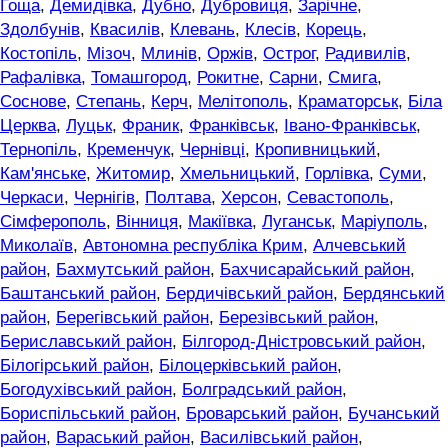
Гоща
,
Демидівка
,
Дубно
,
Дубровиця
,
Зарічне
,
Здолбунів
,
Квасилів
,
Клевань
,
Клесів
,
Корець
,
Костопіль
,
Мізоч
,
Млинів
,
Оржів
,
Острог
,
Радивилів
,
Рафалівка
,
Томашгород
,
Рокитне
,
Сарни
,
Смига
,
Соснове
,
Степань
,
Керч
,
Мелітополь
,
Краматорськ
,
Біла
Церква
,
Луцьк
,
Франик
,
Франківськ
,
Івано-Франківськ
,
Тернопіль
,
Кременчук
,
Чернівці
,
Кропивницький
,
Кам'янське
,
Житомир
,
Хмельницький
,
Горлівка
,
Суми
,
Черкаси
,
Чернігів
,
Полтава
,
Херсон
,
Севастополь
,
Сімферополь
,
Вінниця
,
Макіївка
,
Луганськ
,
Маріуполь
,
Миколаїв
,
Автономна республіка Крим
,
Алчевський
район
,
Бахмутський район
,
Бахчисарайський район
,
Баштанський район
,
Бердичівський район
,
Бердянський
район
,
Берегівський район
,
Березівський район
,
Бериславський район
,
Білгород-Дністровський район
,
Білогірський район
,
Білоцерківський район
,
Богодухівський район
,
Болградський район
,
Бориспільський район
,
Броварський район
,
Бучанський
район
,
Вараський район
,
Василівський район
,