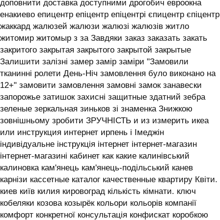
доповнити доставка доступними дрогобич евроокна
енакиево епицентр епіцентр епіцентрі єпицентр єпіцентр
жаккард жалюзей жалюзи жалюзі жалюзів житло
житомир житомыр з за Завдяки заказ заказать закать
закритого закрытая закрытого закрытой закрытые
Залишити залізні замер замір заміри "Замовили
тканинні ролети День-Ніч замовлення було виконано на
12+" замовити замовлення замовні замок занавески
запорожье затишок захисні защитные здатний зебра
зеленые зеркальная зиньков зі знаменка Знижкою
зовнішньому зробити ЗРУЧНІСТЬ и из измерить икеа
или инструкция интернет ирпень і ‎Імеджін
індивідуальне інструкція інтернет інтернет-магазин
інтернет-магазині кабинет как какие калинівський
калиновка кам'янець кам'янець-подільський канев
карнізи кассетные каталог качественные квартиру Квіти.
киев київ килия кировоград кількість кімнати. ключ
кобеляки козова козырёк кольори кольорів компанії
комфорт конкретної консультація конфискат коробкою