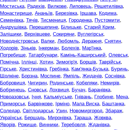
Мостиська
,
Радехів
,
Вилкове
,
Липовець
,
Решетилівка
,
Монастирище
,
Ананьїв
,
Березівка
,
Іршава
,
Кодима
,
Семенівка
,
Тячів
,
Тисмениця
,
Городенка
,
Пустомити
,
Андрушівка
,
Перещепине
,
Білицьке
,
Старий Крим
,
Заліщики
,
Верхівцеве
,
Сокиряни
,
Вуглегірськ
,
Новодністровськ
,
Валки
,
Любомль
,
Деражня
,
Снятин
,
Ходорів
,
Зіньків
,
Інкерман
,
Болехів
,
Мар'їнка
,
Погребище
,
Татарбунари
,
Камінь-Каширський
,
Олевськ
,
Помічна
,
Іллінці
,
Хотин
,
Зимогір'я
,
Борщів
,
Таврійськ
,
Гірське
,
Христинівка
,
Гребінка
,
Кам'янка-Бузька
,
Буринь
,
Щолкіне
,
Борзна
,
Моспине
,
Ямпіль
,
Жидачів
,
Соснівка
,
Бобровиця
,
Чигирин
,
Родинське
,
Кобеляки
,
Немирів
,
Бобринець
,
Сновськ
,
Лохвиця
,
Бучач
,
Баранівка
,
Новоазовськ
,
Ічня
,
Кальміуське
,
Гнівань
,
Глобине
,
Мена
,
Приморськ
,
Барвінкове
,
Ірміно
,
Мала Виска
,
Баштанка
,
Соледар
,
Світлодарськ
,
Узин
,
Новомиргород
,
Збараж
,
Українськ
,
Бершадь
,
Миронівка
,
Тараща
,
Жовква
,
Яворів
,
Рожище
,
Винники
,
Теребовля
,
Жданівка
,