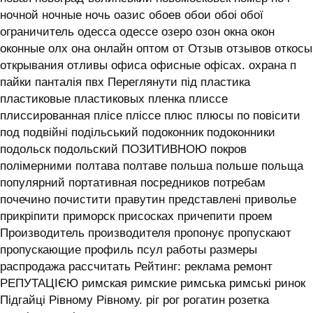
ночной ночные ночь оазис обоев обои обоі обої
ограничитель одесса одессе озеро озон окна окон
оконные олх она онлайн оптом от Отзыв отзывов откосы
открывания отливы офиса офисные офісах. охрана п
пайки панталія пвх Переглянути під пластика
пластиковые пластиковых пленка плиссе
плиссированная плісе пліссе плюс плюсы по повісити
под подвійні подільський подоконник подоконники
подольск подольский ПОЗИТИВНОЮ покров
полімерними полтава полтаве польша польше польща
популярний портативная посредников потребам
почечино почистити правутин представлені приволье
прикріпити приморск присосках причепити проем
Производитель производителя пропонує пропускают
пропускающие профиль псул работы размеры
распродажа рассчитать Рейтинг: реклама ремонт
РЕПУТАЦІЄЮ римская римские римська римські ринок
Підгайці Рівному Рівному. ріг рог рогатин розетка