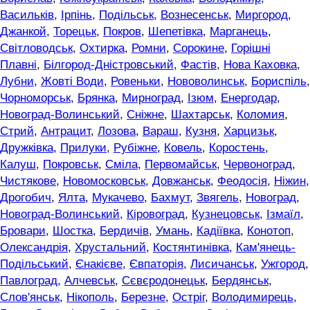
Васильків
,
Ірпінь
,
Подільськ
,
Вознесенськ
,
Миргород
,
Джанкой
,
Торецьк
,
Покров
,
Шепетівка
,
Марганець
,
Світловодськ
,
Охтирка
,
Ромни
,
Сорокине
,
Горішні
Плавні
,
Білгород-Дністровський
,
Фастів
,
Нова Каховка
,
Лубни
,
Жовті Води
,
Ровеньки
,
Нововолинськ
,
Бориспіль
,
Чорноморськ
,
Брянка
,
Мирноград
,
Ізюм
,
Енергодар
,
Новоград-Волинський
,
Сніжне
,
Шахтарськ
,
Коломия
,
Стрий
,
Антрацит
,
Лозова
,
Вараш
,
Кузня
,
Харцизьк
,
Дружківка
,
Прилуки
,
Рубіжне
,
Ковель
,
Коростень
,
Калуш
,
Покровськ
,
Сміла
,
Первомайськ
,
Червоноград
,
Чистякове
,
Новомосковськ
,
Довжанськ
,
Феодосія
,
Ніжин
,
Дрогобич
,
Ялта
,
Мукачево
,
Бахмут
,
Звягель
,
Новоград
,
Новоград-Волинський
,
Кіровоград
,
Кузнецовськ
,
Ізмаїл
,
Бровари
,
Шостка
,
Бердичів
,
Умань
,
Кадіївка
,
Конотоп
,
Олександрія
,
Хрустальний
,
Костянтинівка
,
Кам'янець-
Подільський
,
Єнакієве
,
Євпаторія
,
Лисичанськ
,
Ужгород
,
Павлоград
,
Алчевськ
,
Сєвєродонецьк
,
Бердянськ
,
Слов'янськ
,
Нікополь
,
Березне
,
Остріг
,
Володимирець
,