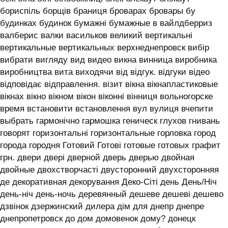
бориспіль борщів браниця броварах бровары бу
будинках будинок бумажні бумажные в вайлдберриз
валберис валки васильков великий вертикальні
вертикальные вертикальных верхнеднепровск вибір
вибрати вигляду вид видео викна винница виробника
виробництва вита виходячи від відгук. відгуки відео
відповідає відправлення. візит вікна вікнапластиковые
вікнах вікно вікном вікон віконні вінниця вольногорске
время встановити встановлення вул вулиця вчепити
выбрать гармонічно гармошка геническ глухов гнивань
говорят горизонтальні горизонтальные горловка город
города городня Готовий Готові готовые готовых графит
грн. двери двері дверной дверь дверью двойная
двойные двохстворчасті двусторонний двухсторонняя
де декоративная декорування Деко-Сіті день День/Ніч
день-ніч день-ночь деревянный дешеве дешеві дешево
дзвінок дзержинский дилера дім для днепр днепре
днепропетровск до дом домовенок дому? донецк