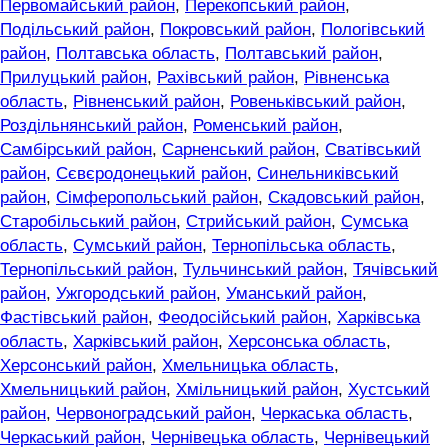
Первомайський район
,
Перекопський район
,
Подільський район
,
Покровський район
,
Пологівський
район
,
Полтавська область
,
Полтавський район
,
Прилуцький район
,
Рахівський район
,
Рівненська
область
,
Рівненський район
,
Ровеньківський район
,
Роздільнянський район
,
Роменський район
,
Самбірський район
,
Сарненський район
,
Сватівський
район
,
Сєвєродонецький район
,
Синельниківський
район
,
Сімферопольський район
,
Скадовський район
,
Старобільський район
,
Стрийський район
,
Сумська
область
,
Сумський район
,
Тернопільська область
,
Тернопільський район
,
Тульчинський район
,
Тячівський
район
,
Ужгородський район
,
Уманський район
,
Фастівський район
,
Феодосійський район
,
Харківська
область
,
Харківський район
,
Херсонська область
,
Херсонський район
,
Хмельницька область
,
Хмельницький район
,
Хмільницький район
,
Хустський
район
,
Червоноградський район
,
Черкаська область
,
Черкаський район
,
Чернівецька область
,
Чернівецький