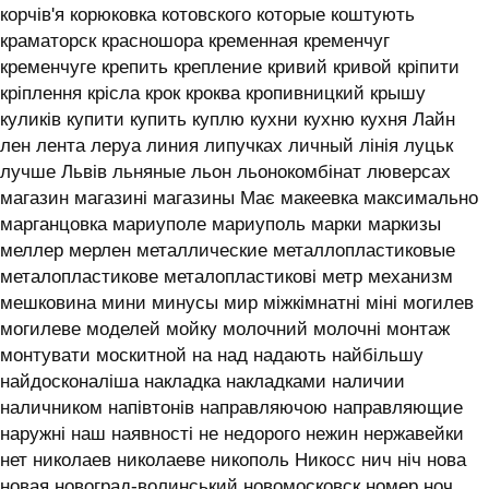
корчів'я корюковка котовского которые коштують
краматорск красношора кременная кременчуг
кременчуге крепить крепление кривий кривой кріпити
кріплення крісла крок кроква кропивницкий крышу
куликів купити купить куплю кухни кухню кухня ‎Лайн
лен лента леруа линия липучках личный лінія луцьк
лучше Львів льняные льон льонокомбінат люверсах
магазин магазині магазины Має макеевка максимально
марганцовка мариуполе мариуполь марки маркизы
меллер мерлен металлические металлопластиковые
металопластикове металопластикові метр механизм
мешковина мини минусы мир міжкімнатні міні могилев
могилеве моделей мойку молочний молочні монтаж
монтувати москитной на над надають найбільшу
найдосконаліша накладка накладками наличии
наличником напівтонів направляючою направляющие
наружні наш наявності не недорого нежин нержавейки
нет николаев николаеве никополь Никосс нич ніч нова
новая новоград-волинський новомосковск номер ноч