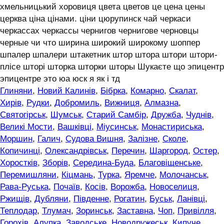
хмельницький хоровиця цвета цветов це цена цены
церква ціна цінами. ціни цюрупинск чай черкаси
черкассах черкассы чернигов чернигове черновцы
черные чи что ширина широкий широкому шоппер
шпалер шпалери штакетник штор штора штори штори-
плісе шторі шторка шторки шторы Шукаєте що эпицентр
эпицентре это юа юск я як і тд
Глиняни
,
Новий Калинів
,
Бібрка
,
Комарно
,
Скалат
,
Хирів
,
Рудки
,
Добромиль
,
Вижниця
,
Алмазна
,
Святогірськ
,
Шумськ
,
Старий Самбір
,
Дружба
,
Чуднів
,
Великі Мости
,
Вашківці
,
Міусинськ
,
Монастириська
,
Моршин
,
Галич
,
Судова Вишня
,
Залізне
,
Сколе
,
Копичинці
,
Олександрівськ
,
Перечин
,
Шаргород
,
Остер
,
Хоростків
,
Зборів
,
Середина-Буда
,
Благовіщенське
,
Перемишляни
,
Кіцмань
,
Турка
,
Яремче
,
Молочанськ
,
Рава-Руська
,
Почаїв
,
Косів
,
Ворожба
,
Новоселиця
,
Ржищів
,
Дубляни
,
Південне
,
Рогатин
,
Буськ
,
Ланівці
,
Теплодар
,
Тлумач
,
Зоринськ
,
Заставна
,
Чоп
,
Привілля
,
Горохів
,
Алупка
,
Заводське
,
Новодружеськ
,
Кипуче
,