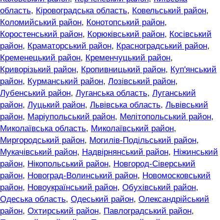
область
,
Кіровоградська область
,
Ковельський район
,
Коломийський район
,
Конотопський район
,
Коростенський район
,
Корюківський район
,
Косівський
район
,
Краматорський район
,
Красноградський район
,
Кременецький район
,
Кременчуцький район
,
Криворізький район
,
Кропивницький район
,
Куп'янський
район
,
Курманський район
,
Лозівський район
,
Лубенський район
,
Луганська область
,
Луганський
район
,
Луцький район
,
Львівська область
,
Львівський
район
,
Маріупольський район
,
Мелітопольський район
,
Миколаївська область
,
Миколаївський район
,
Миргородський район
,
Могилів-Подільський район
,
Мукачівський район
,
Надвірнянський район
,
Ніжинський
район
,
Нікопольський район
,
Новгород-Сіверський
район
,
Новоград-Волинський район
,
Новомосковський
район
,
Новоукраїнський район
,
Обухівський район
,
Одеська область
,
Одеський район
,
Олександрійський
район
,
Охтирський район
,
Павлоградський район
,