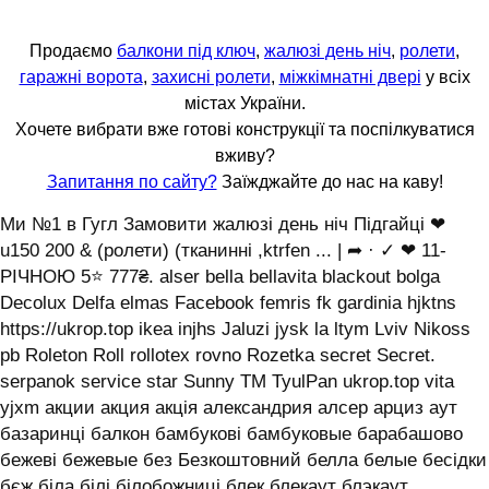
Продаємо
балкони під ключ
,
жалюзі день ніч
,
ролети
,
гаражні ворота
,
захисні ролети
,
міжкімнатні двері
у всіх
містах України.
Хочете вибрати вже готові конструкції та поспілкуватися
вживу?
Запитання по сайту?
Заїжджайте до нас на каву!
Ми №1 в Гугл Замовити жалюзі день ніч Підгайці ❤
u150 200 & (ролети) (тканинні ,ktrfen ... | ➦ · ✓ ❤ 11-
РІЧНОЮ 5⭐ 777₴. alser bella bellavita blackout bolga
Decolux Delfa elmas Facebook femris fk gardinia hjktns
https://ukrop.top ikea injhs Jaluzi jysk la ltym Lviv Nikoss
pb Roleton Roll rollotex rovno Rozetka secret Secret.
serpanok service star Sunny TM TyulPan ukrop.top vita
yjxm акции акция акція александрия алсер арциз аут
базаринці балкон бамбукові бамбуковые барабашово
бежеві бежевые без Безкоштовний белла белые бесідки
бєж біла білі білобожниці блек блекаут блэкаут