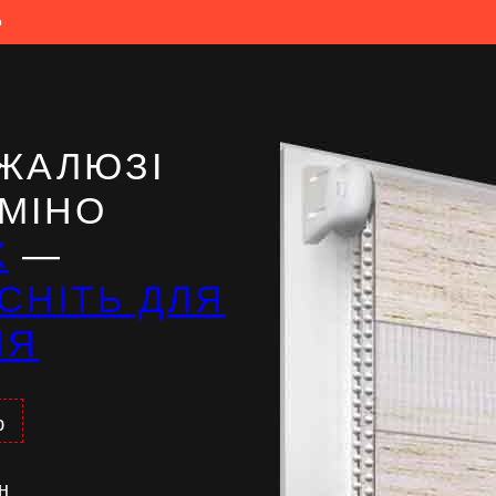
о
ЖАЛЮЗІ
РМІНО
Ж
—
СНІТЬ ДЛЯ
НЯ
%
н