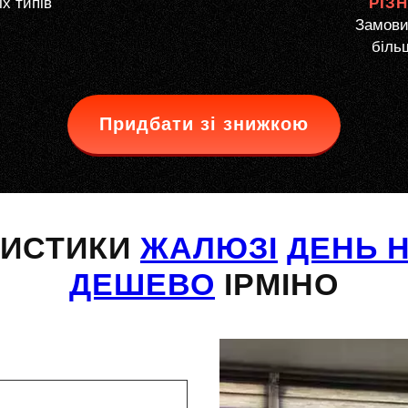
іх типів
РІЗ
Замови
більш
Придбати зі знижкою
РИСТИКИ
ЖАЛЮЗІ
ДЕНЬ Н
ДЕШЕВО
ІРМІНО