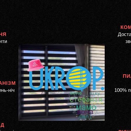
КО
НЯ
Доста
ити
зв
ПИ
АНІЗМ
ень-ніч
100% п
ЯД