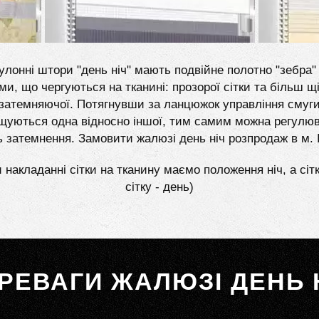
улонні штори "день ніч" мають подвійне полотно "зебра" 
ми, що чергуються на тканині: прозорої сітки та більш щі
затемняючої. Потягнувши за ланцюжок управління смуг
щуються одна відносно іншої, тим самим можна регулю
ь затемнення. Замовити жалюзі день ніч розпродаж в м. 
 накладанні сітки на тканину маємо положення ніч, а сіт
сітку - день)
РЕВАГИ ЖАЛЮЗІ ДЕНЬ 