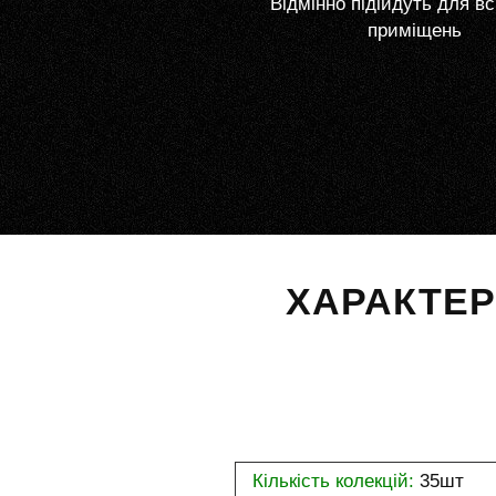
Відмінно підійдуть для вс
приміщень
ХАРАКТЕ
Кількість колекцій:
35шт