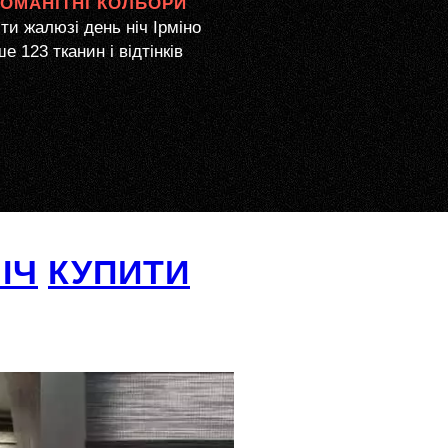
НОМАНІТНІ КОЛЬОРИ
ти жалюзі день ніч Ірміно
е 123 тканин і відтінків
ІЧ
КУПИТИ