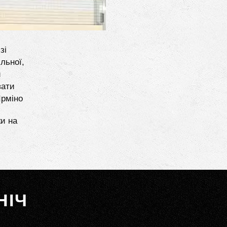
зі
льної,
и
вати
Ірміно
ки на
НІЧ