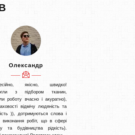
В
Олександр
есійно, якісно, швидко!
огли з підбором тканин,
ли роботу вчасно і акуратно),
аховості відмічу людяність та
ість )), дотримуються слова і
в виконання робіт, що в сфері
ту та будівництва рідкість).