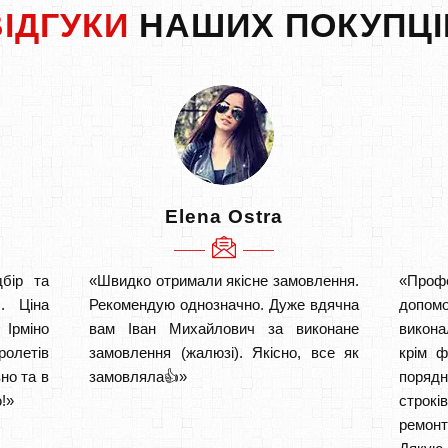
ВІДГУКИ
НАШИХ ПОКУПЦІ
Elena Ostra
бір та
«Швидко отримали якісне замовлення.
«Проф
. Ціна
Рекомендую однозначно. Дуже вдячна
допом
Ірміно
вам Іван Михайлович за виконане
викона
ролетів
замовлення (жалюзі). Якісно, все як
крім ф
но та в
замовляла👍»
порядн
!»
строкі
ремон