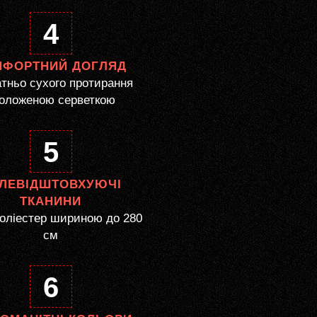
4
МФОРТНИЙ ДОГЛЯД
тньо сухого протирання
оложеною серветкою
5
ЛЕВІДШТОВХУЮЧІ
ТКАНИНИ
оліестер шириною до 280
см
6