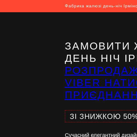
Фабрика жалюзі день-ніч Ірмін
ЗАМОВИТИ 
ДЕНЬ НІЧ І
РОЗПРОДА
VIBER НАТИ
ПРИЄДНАН
ЗІ ЗНИЖКОЮ 50
Сучасний елегантний дизай