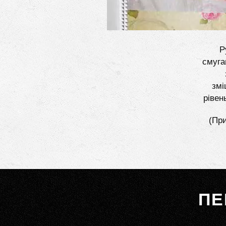
Р
смуга
змі
рівен
(При
ПЕ