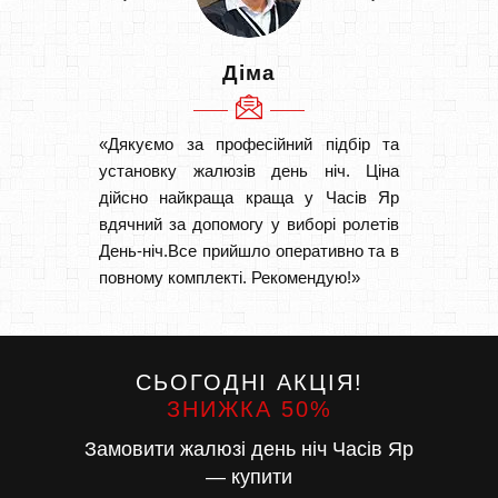
Діма
«Дякуємо за професійний підбір та
«Швидк
установку жалюзів день ніч. Ціна
Рекоме
дійсно найкраща краща у Часів Яр
вам І
вдячний за допомогу у виборі ролетів
замовл
День-ніч.Все прийшло оперативно та в
замовл
повному комплекті. Рекомендую!»
СЬОГОДНІ АКЦІЯ!
ЗНИЖКА 50%
Замовити жалюзі день ніч Часів Яр
— купити