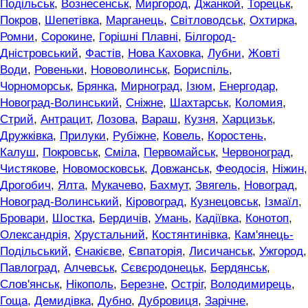
Подільськ
,
Вознесенськ
,
Миргород
,
Джанкой
,
Торецьк
,
Покров
,
Шепетівка
,
Марганець
,
Світловодськ
,
Охтирка
,
Ромни
,
Сорокине
,
Горішні Плавні
,
Білгород-
Дністровський
,
Фастів
,
Нова Каховка
,
Лубни
,
Жовті
Води
,
Ровеньки
,
Нововолинськ
,
Бориспіль
,
Чорноморськ
,
Брянка
,
Мирноград
,
Ізюм
,
Енергодар
,
Новоград-Волинський
,
Сніжне
,
Шахтарськ
,
Коломия
,
Стрий
,
Антрацит
,
Лозова
,
Вараш
,
Кузня
,
Харцизьк
,
Дружківка
,
Прилуки
,
Рубіжне
,
Ковель
,
Коростень
,
Калуш
,
Покровськ
,
Сміла
,
Первомайськ
,
Червоноград
,
Чистякове
,
Новомосковськ
,
Довжанськ
,
Феодосія
,
Ніжин
,
Дрогобич
,
Ялта
,
Мукачево
,
Бахмут
,
Звягель
,
Новоград
,
Новоград-Волинський
,
Кіровоград
,
Кузнецовськ
,
Ізмаїл
,
Бровари
,
Шостка
,
Бердичів
,
Умань
,
Кадіївка
,
Конотоп
,
Олександрія
,
Хрустальний
,
Костянтинівка
,
Кам'янець-
Подільський
,
Єнакієве
,
Євпаторія
,
Лисичанськ
,
Ужгород
,
Павлоград
,
Алчевськ
,
Сєвєродонецьк
,
Бердянськ
,
Слов'янськ
,
Нікополь
,
Березне
,
Остріг
,
Володимирець
,
Гоща
,
Демидівка
,
Дубно
,
Дубровиця
,
Зарічне
,