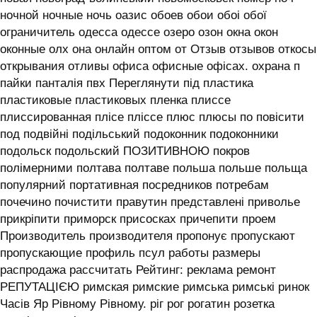
ночной ночные ночь оазис обоев обои обоі обої
ограничитель одесса одессе озеро озон окна окон
оконные олх она онлайн оптом от Отзыв отзывов откосы
открывания отливы офиса офисные офісах. охрана п
пайки панталія пвх Переглянути під пластика
пластиковые пластиковых пленка плиссе
плиссированная плісе пліссе плюс плюсы по повісити
под подвійні подільський подоконник подоконники
подольск подольский ПОЗИТИВНОЮ покров
полімерними полтава полтаве польша польше польща
популярний портативная посредников потребам
почечино почистити правутин представлені приволье
прикріпити приморск присосках причепити проем
Производитель производителя пропонує пропускают
пропускающие профиль псул работы размеры
распродажа рассчитать Рейтинг: реклама ремонт
РЕПУТАЦІЄЮ римская римские римська римські ринок
Часів Яр Рівному Рівному. ріг рог рогатин розетка