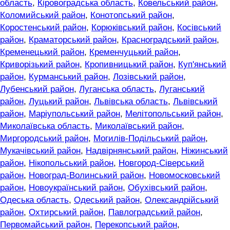
область
,
Кіровоградська область
,
Ковельський район
,
Коломийський район
,
Конотопський район
,
Коростенський район
,
Корюківський район
,
Косівський
район
,
Краматорський район
,
Красноградський район
,
Кременецький район
,
Кременчуцький район
,
Криворізький район
,
Кропивницький район
,
Куп'янський
район
,
Курманський район
,
Лозівський район
,
Лубенський район
,
Луганська область
,
Луганський
район
,
Луцький район
,
Львівська область
,
Львівський
район
,
Маріупольський район
,
Мелітопольський район
,
Миколаївська область
,
Миколаївський район
,
Миргородський район
,
Могилів-Подільський район
,
Мукачівський район
,
Надвірнянський район
,
Ніжинський
район
,
Нікопольський район
,
Новгород-Сіверський
район
,
Новоград-Волинський район
,
Новомосковський
район
,
Новоукраїнський район
,
Обухівський район
,
Одеська область
,
Одеський район
,
Олександрійський
район
,
Охтирський район
,
Павлоградський район
,
Первомайський район
,
Перекопський район
,