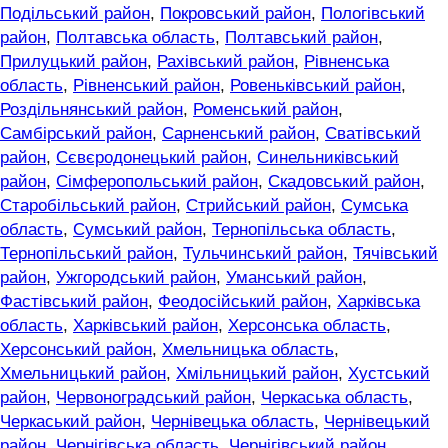
Подільський район
,
Покровський район
,
Пологівський
район
,
Полтавська область
,
Полтавський район
,
Прилуцький район
,
Рахівський район
,
Рівненська
область
,
Рівненський район
,
Ровеньківський район
,
Роздільнянський район
,
Роменський район
,
Самбірський район
,
Сарненський район
,
Сватівський
район
,
Сєвєродонецький район
,
Синельниківський
район
,
Сімферопольський район
,
Скадовський район
,
Старобільський район
,
Стрийський район
,
Сумська
область
,
Сумський район
,
Тернопільська область
,
Тернопільський район
,
Тульчинський район
,
Тячівський
район
,
Ужгородський район
,
Уманський район
,
Фастівський район
,
Феодосійський район
,
Харківська
область
,
Харківський район
,
Херсонська область
,
Херсонський район
,
Хмельницька область
,
Хмельницький район
,
Хмільницький район
,
Хустський
район
,
Червоноградський район
,
Черкаська область
,
Черкаський район
,
Чернівецька область
,
Чернівецький
район
,
Чернігівська область
,
Чернігівський район
,