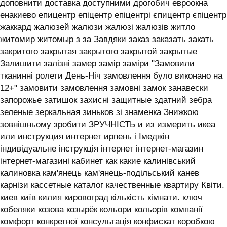
доповнити доставка доступними дрогобич евроокна
енакиево епицентр епіцентр епіцентрі єпицентр єпіцентр
жаккард жалюзей жалюзи жалюзі жалюзів житло
житомир житомыр з за Завдяки заказ заказать закать
закритого закрытая закрытого закрытой закрытые
Залишити залізні замер замір заміри "Замовили
тканинні ролети День-Ніч замовлення було виконано на
12+" замовити замовлення замовні замок занавески
запорожье затишок захисні защитные здатний зебра
зеленые зеркальная зиньков зі знаменка Знижкою
зовнішньому зробити ЗРУЧНІСТЬ и из измерить икеа
или инструкция интернет ирпень і ‎Імеджін
індивідуальне інструкція інтернет інтернет-магазин
інтернет-магазині кабинет как какие калинівський
калиновка кам'янець кам'янець-подільський канев
карнізи кассетные каталог качественные квартиру Квіти.
киев київ килия кировоград кількість кімнати. ключ
кобеляки козова козырёк кольори кольорів компанії
комфорт конкретної консультація конфискат коробкою