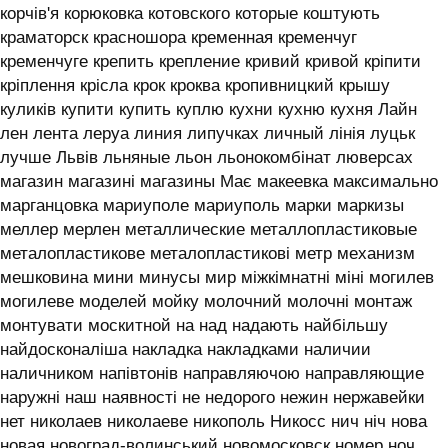
корчів'я корюковка котовского которые коштують
краматорск красношора кременная кременчуг
кременчуге крепить крепление кривий кривой кріпити
кріплення крісла крок кроква кропивницкий крышу
куликів купити купить куплю кухни кухню кухня ‎Лайн
лен лента леруа линия липучках личный лінія луцьк
лучше Львів льняные льон льонокомбінат люверсах
магазин магазині магазины Має макеевка максимально
марганцовка мариуполе мариуполь марки маркизы
меллер мерлен металлические металлопластиковые
металопластикове металопластикові метр механизм
мешковина мини минусы мир міжкімнатні міні могилев
могилеве моделей мойку молочний молочні монтаж
монтувати москитной на над надають найбільшу
найдосконаліша накладка накладками наличии
наличником напівтонів направляючою направляющие
наружні наш наявності не недорого нежин нержавейки
нет николаев николаеве никополь Никосс нич ніч нова
новая новоград-волинський новомосковск номер ноч