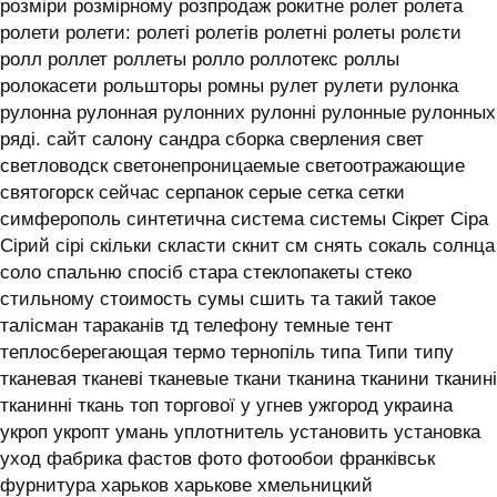
розміри розмірному розпродаж рокитне ролет ролета
ролети ролети: ролеті ролетів ролетні ролеты ролєти
ролл роллет роллеты ролло роллотекс роллы
ролокасети рольшторы ромны рулет рулети рулонка
рулонна рулонная рулонних рулонні рулонные рулонных
ряді. сайт салону сандра сборка сверления свет
светловодск светонепроницаемые светоотражающие
святогорск сейчас серпанок серые сетка сетки
симферополь синтетична система системы ‎Сікрет Сіра
Сірий сірі скільки скласти скнит см снять сокаль солнца
соло спальню спосіб стара стеклопакеты стеко
стильному стоимость сумы сшить та такий такое
талісман тараканів тд телефону темные тент
теплосберегающая термо тернопіль типа Типи типу
тканевая тканеві тканевые ткани тканина тканини тканині
тканинні ткань топ торгової у угнев ужгород украина
укроп укропт умань уплотнитель установить установка
уход фабрика фастов фото фотообои франківськ
фурнитура харьков харькове хмельницкий