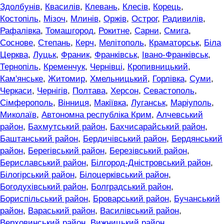
Здолбунів
,
Квасилів
,
Клевань
,
Клесів
,
Корець
,
Костопіль
,
Мізоч
,
Млинів
,
Оржів
,
Острог
,
Радивилів
,
Рафалівка
,
Томашгород
,
Рокитне
,
Сарни
,
Смига
,
Соснове
,
Степань
,
Керч
,
Мелітополь
,
Краматорськ
,
Біла
Церква
,
Луцьк
,
Франик
,
Франківськ
,
Івано-Франківськ
,
Тернопіль
,
Кременчук
,
Чернівці
,
Кропивницький
,
Кам'янське
,
Житомир
,
Хмельницький
,
Горлівка
,
Суми
,
Черкаси
,
Чернігів
,
Полтава
,
Херсон
,
Севастополь
,
Сімферополь
,
Вінниця
,
Макіївка
,
Луганськ
,
Маріуполь
,
Миколаїв
,
Автономна республіка Крим
,
Алчевський
район
,
Бахмутський район
,
Бахчисарайський район
,
Баштанський район
,
Бердичівський район
,
Бердянський
район
,
Берегівський район
,
Березівський район
,
Бериславський район
,
Білгород-Дністровський район
,
Білогірський район
,
Білоцерківський район
,
Богодухівський район
,
Болградський район
,
Бориспільський район
,
Броварський район
,
Бучанський
район
,
Вараський район
,
Василівський район
,
Верховинський район
,
Вижницький район
,