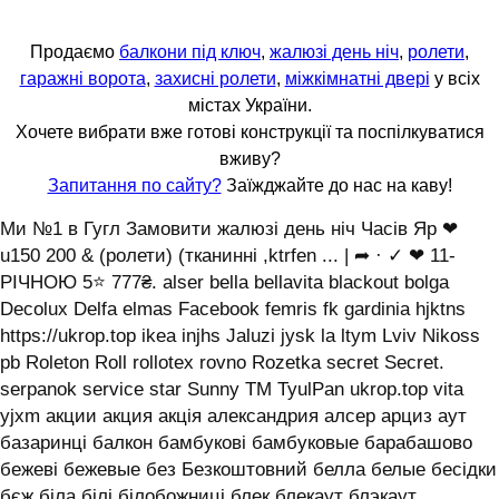
Продаємо
балкони під ключ
,
жалюзі день ніч
,
ролети
,
гаражні ворота
,
захисні ролети
,
міжкімнатні двері
у всіх
містах України.
Хочете вибрати вже готові конструкції та поспілкуватися
вживу?
Запитання по сайту?
Заїжджайте до нас на каву!
Ми №1 в Гугл Замовити жалюзі день ніч Часів Яр ❤
u150 200 & (ролети) (тканинні ,ktrfen ... | ➦ · ✓ ❤ 11-
РІЧНОЮ 5⭐ 777₴. alser bella bellavita blackout bolga
Decolux Delfa elmas Facebook femris fk gardinia hjktns
https://ukrop.top ikea injhs Jaluzi jysk la ltym Lviv Nikoss
pb Roleton Roll rollotex rovno Rozetka secret Secret.
serpanok service star Sunny TM TyulPan ukrop.top vita
yjxm акции акция акція александрия алсер арциз аут
базаринці балкон бамбукові бамбуковые барабашово
бежеві бежевые без Безкоштовний белла белые бесідки
бєж біла білі білобожниці блек блекаут блэкаут