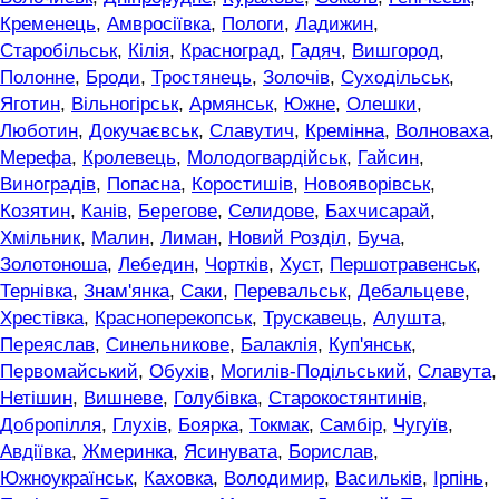
Кременець
,
Амвросіївка
,
Пологи
,
Ладижин
,
Старобільськ
,
Кілія
,
Красноград
,
Гадяч
,
Вишгород
,
Полонне
,
Броди
,
Тростянець
,
Золочів
,
Суходільськ
,
Яготин
,
Вільногірськ
,
Армянськ
,
Южне
,
Олешки
,
Люботин
,
Докучаєвськ
,
Славутич
,
Кремінна
,
Волноваха
,
Мерефа
,
Кролевець
,
Молодогвардійськ
,
Гайсин
,
Виноградів
,
Попасна
,
Коростишів
,
Новояворівськ
,
Козятин
,
Канів
,
Берегове
,
Селидове
,
Бахчисарай
,
Хмільник
,
Малин
,
Лиман
,
Новий Розділ
,
Буча
,
Золотоноша
,
Лебедин
,
Чортків
,
Хуст
,
Першотравенськ
,
Тернівка
,
Знам'янка
,
Саки
,
Перевальськ
,
Дебальцеве
,
Хрестівка
,
Красноперекопськ
,
Трускавець
,
Алушта
,
Переяслав
,
Синельникове
,
Балаклія
,
Куп'янськ
,
Первомайський
,
Обухів
,
Могилів-Подільський
,
Славута
,
Нетішин
,
Вишневе
,
Голубівка
,
Старокостянтинів
,
Добропілля
,
Глухів
,
Боярка
,
Токмак
,
Самбір
,
Чугуїв
,
Авдіївка
,
Жмеринка
,
Ясинувата
,
Борислав
,
Южноукраїнськ
,
Каховка
,
Володимир
,
Васильків
,
Ірпінь
,