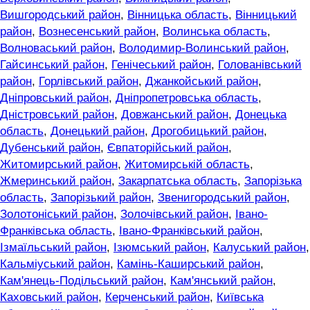
Вишгородський район
,
Вінницька область
,
Вінницький
район
,
Вознесенський район
,
Волинська область
,
Волноваський район
,
Володимир-Волинський район
,
Гайсинський район
,
Генічеський район
,
Голованівський
район
,
Горлівський район
,
Джанкойський район
,
Дніпровський район
,
Дніпропетровська область
,
Дністровський район
,
Довжанський район
,
Донецька
область
,
Донецький район
,
Дрогобицький район
,
Дубенський район
,
Євпаторійський район
,
Житомирський район
,
Житомирській область
,
Жмеринський район
,
Закарпатська область
,
Запорізька
область
,
Запорізький район
,
Звенигородський район
,
Золотоніський район
,
Золочівський район
,
Івано-
Франківська область
,
Івано-Франківський район
,
Ізмаїльський район
,
Ізюмський район
,
Калуський район
,
Кальміуський район
,
Камінь-Каширський район
,
Кам'янець-Подільський район
,
Кам'янський район
,
Каховський район
,
Керченський район
,
Київська