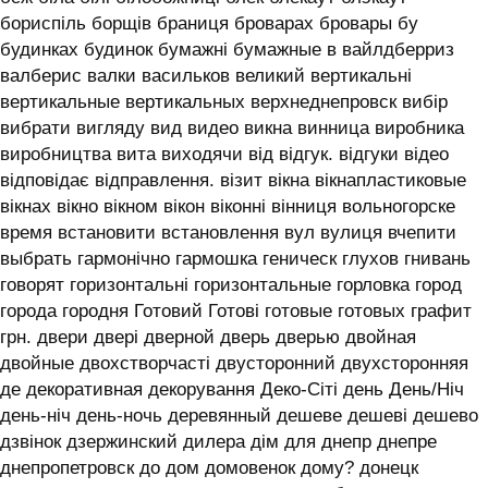
бориспіль борщів браниця броварах бровары бу
будинках будинок бумажні бумажные в вайлдберриз
валберис валки васильков великий вертикальні
вертикальные вертикальных верхнеднепровск вибір
вибрати вигляду вид видео викна винница виробника
виробництва вита виходячи від відгук. відгуки відео
відповідає відправлення. візит вікна вікнапластиковые
вікнах вікно вікном вікон віконні вінниця вольногорске
время встановити встановлення вул вулиця вчепити
выбрать гармонічно гармошка геническ глухов гнивань
говорят горизонтальні горизонтальные горловка город
города городня Готовий Готові готовые готовых графит
грн. двери двері дверной дверь дверью двойная
двойные двохстворчасті двусторонний двухсторонняя
де декоративная декорування Деко-Сіті день День/Ніч
день-ніч день-ночь деревянный дешеве дешеві дешево
дзвінок дзержинский дилера дім для днепр днепре
днепропетровск до дом домовенок дому? донецк