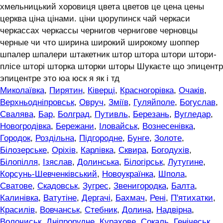
хмельницький хоровиця цвета цветов це цена цены
церква ціна цінами. ціни цюрупинск чай черкаси
черкассах черкассы чернигов чернигове черновцы
черные чи что ширина широкий широкому шоппер
шпалер шпалери штакетник штор штора штори штори-
плісе шторі шторка шторки шторы Шукаєте що эпицентр
эпицентре это юа юск я як і тд
Миколаївка
,
Пирятин
,
Ківерці
,
Красногорівка
,
Очаків
,
Верхньодніпровськ
,
Овруч
,
Зміїв
,
Гуляйполе
,
Богуслав
,
Свалява
,
Бар
,
Болград
,
Путивль
,
Березань
,
Вугледар
,
Новогродівка
,
Бережани
,
Іловайськ
,
Вознесенівка
,
Городок
,
Роздільна
,
Підгородне
,
Бунге
,
Золоте
,
Білозерське
,
Оріхів
,
Карлівка
,
Сквира
,
Богодухів
,
Білопілля
,
Ізяслав
,
Долинська
,
Білогірськ
,
Лутугине
,
Корсунь-Шевченківський
,
Новоукраїнка
,
Шпола
,
Сватове
,
Скадовськ
,
Зугрес
,
Звенигородка
,
Балта
,
Калинівка
,
Ватутіне
,
Дергачі
,
Бахмач
,
Рені
,
П'ятихатки
,
Красилів
,
Вовчанськ
,
Стебник
,
Долина
,
Надвірна
,
Волочиськ
,
Дніпрорудне
,
Курахове
,
Сокаль
,
Генічеськ
,