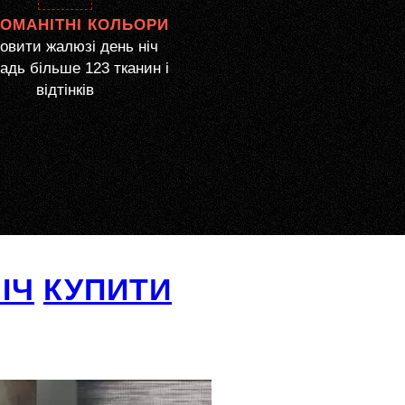
НОМАНІТНІ КОЛЬОРИ
овити жалюзі день ніч
дь більше 123 тканин і
відтінків
ІЧ
КУПИТИ