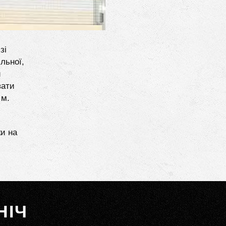
зі
льної,
и
вати
 м.
ки на
НІЧ