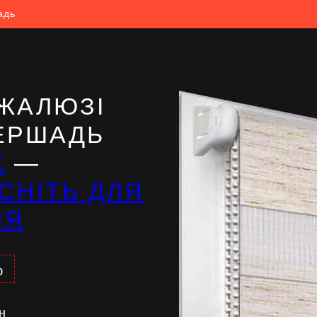
адь
ЖАЛЮЗІ
БЕРШАДЬ
Ж
—
СНІТЬ ДЛЯ
НЯ
%
н