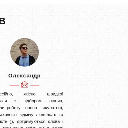
В
Олександр
есійно, якісно, швидко!
огли з підбором тканин,
ли роботу вчасно і акуратно),
аховості відмічу людяність та
ість )), дотримуються слова і