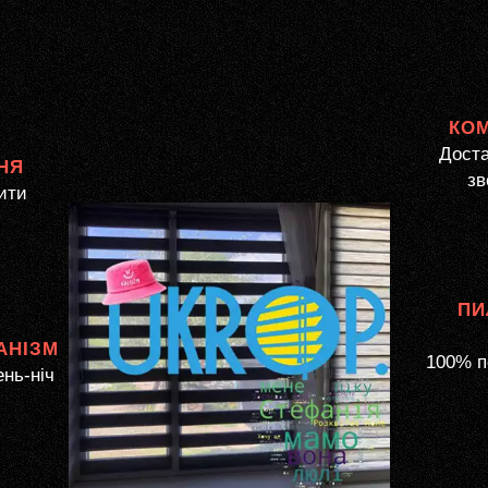
КО
Доста
НЯ
зв
ити
ПИ
АНІЗМ
100% п
ень-ніч