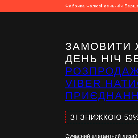
Фабрика жалюзі день-ніч Берш
ЗАМОВИТИ 
ДЕНЬ НІЧ 
РОЗПРОДА
VIBER НАТИ
ПРИЄДНАН
ЗІ ЗНИЖКОЮ 50
Сучасний елегантний дизай