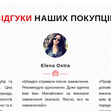
ВІДГУКИ
НАШИХ ПОКУПЦІ
Elena Ostra
бір та
«Швидко отримали якісне замовлення.
«Проф
. Ціна
Рекомендую однозначно. Дуже вдячна
допом
ершадь
вам Іван Михайлович за виконане
викона
ролетів
замовлення (жалюзі). Якісно, все як
крім ф
но та в
замовляла👍»
порядн