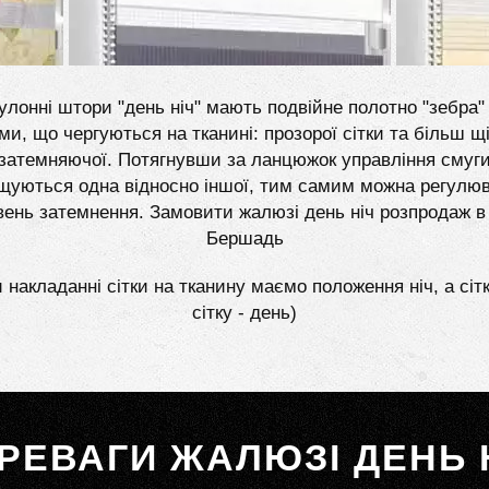
улонні штори "день ніч" мають подвійне полотно "зебра" 
ми, що чергуються на тканині: прозорої сітки та більш щі
затемняючої. Потягнувши за ланцюжок управління смуг
щуються одна відносно іншої, тим самим можна регулю
вень затемнення. Замовити жалюзі день ніч розпродаж в
Бершадь
 накладанні сітки на тканину маємо положення ніч, а сіт
сітку - день)
РЕВАГИ ЖАЛЮЗІ ДЕНЬ 