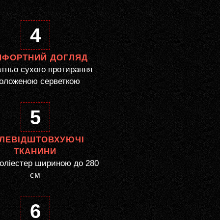
4
МФОРТНИЙ ДОГЛЯД
тньо сухого протирання
оложеною серветкою
5
ЛЕВІДШТОВХУЮЧІ
ТКАНИНИ
оліестер шириною до 280
см
6