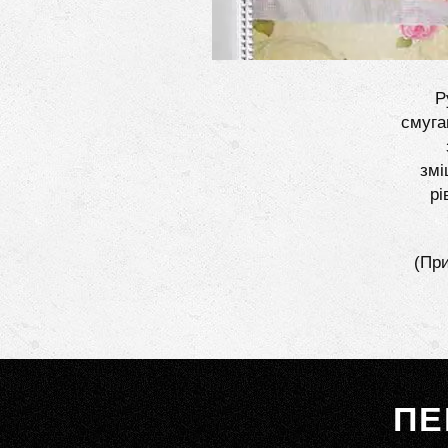
Р
смуга
змі
рі
(При
ПЕ