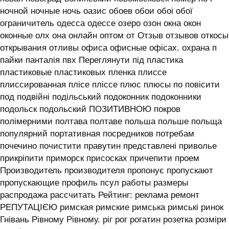
ночной ночные ночь оазис обоев обои обоі обої
ограничитель одесса одессе озеро озон окна окон
оконные олх она онлайн оптом от Отзыв отзывов откосы
открывания отливы офиса офисные офісах. охрана п
пайки панталія пвх Переглянути під пластика
пластиковые пластиковых пленка плиссе
плиссированная плісе пліссе плюс плюсы по повісити
под подвійні подільський подоконник подоконники
подольск подольский ПОЗИТИВНОЮ покров
полімерними полтава полтаве польша польше польща
популярний портативная посредников потребам
почечино почистити правутин представлені приволье
прикріпити приморск присосках причепити проем
Производитель производителя пропонує пропускают
пропускающие профиль псул работы размеры
распродажа рассчитать Рейтинг: реклама ремонт
РЕПУТАЦІЄЮ римская римские римська римські ринок
Гнівань Рівному Рівному. ріг рог рогатин розетка розміри