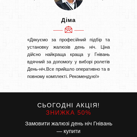
Діма
«Дякуємо за професійний підбір та
«Швидк
установку жалюзів день ніч. Ціна
Рекоме
дійсно найкраща краща у Гнівань
вам І
вдячний за допомогу у виборі ролетів
замовл
День-ніч.Все прийшло оперативно та в
замовл
повному комплекті. Рекомендую!»
СЬОГОДНІ АКЦІЯ!
ЗНИЖКА 50%
Замовити жалюзі день ніч Гнівань
— купити