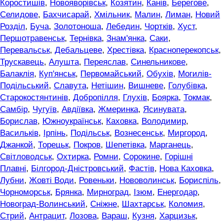
Коростишів
,
Новояворівськ
,
Козятин
,
Канів
,
Берегове
,
Селидове
,
Бахчисарай
,
Хмільник
,
Малин
,
Лиман
,
Новий
Розділ
,
Буча
,
Золотоноша
,
Лебедин
,
Чортків
,
Хуст
,
Першотравенськ
,
Тернівка
,
Знам'янка
,
Саки
,
Перевальськ
,
Дебальцеве
,
Хрестівка
,
Красноперекопськ
,
Трускавець
,
Алушта
,
Переяслав
,
Синельникове
,
Балаклія
,
Куп'янськ
,
Первомайський
,
Обухів
,
Могилів-
Подільський
,
Славута
,
Нетішин
,
Вишневе
,
Голубівка
,
Старокостянтинів
,
Добропілля
,
Глухів
,
Боярка
,
Токмак
,
Самбір
,
Чугуїв
,
Авдіївка
,
Жмеринка
,
Ясинувата
,
Борислав
,
Южноукраїнськ
,
Каховка
,
Володимир
,
Васильків
,
Ірпінь
,
Подільськ
,
Вознесенськ
,
Миргород
,
Джанкой
,
Торецьк
,
Покров
,
Шепетівка
,
Марганець
,
Світловодськ
,
Охтирка
,
Ромни
,
Сорокине
,
Горішні
Плавні
,
Білгород-Дністровський
,
Фастів
,
Нова Каховка
,
Лубни
,
Жовті Води
,
Ровеньки
,
Нововолинськ
,
Бориспіль
,
Чорноморськ
,
Брянка
,
Мирноград
,
Ізюм
,
Енергодар
,
Новоград-Волинський
,
Сніжне
,
Шахтарськ
,
Коломия
,
Стрий
,
Антрацит
,
Лозова
,
Вараш
,
Кузня
,
Харцизьк
,