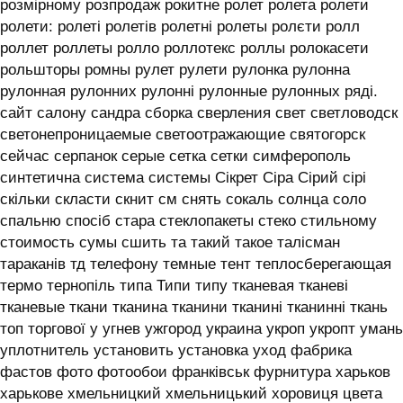
розмірному розпродаж рокитне ролет ролета ролети
ролети: ролеті ролетів ролетні ролеты ролєти ролл
роллет роллеты ролло роллотекс роллы ролокасети
рольшторы ромны рулет рулети рулонка рулонна
рулонная рулонних рулонні рулонные рулонных ряді.
сайт салону сандра сборка сверления свет светловодск
светонепроницаемые светоотражающие святогорск
сейчас серпанок серые сетка сетки симферополь
синтетична система системы ‎Сікрет Сіра Сірий сірі
скільки скласти скнит см снять сокаль солнца соло
спальню спосіб стара стеклопакеты стеко стильному
стоимость сумы сшить та такий такое талісман
тараканів тд телефону темные тент теплосберегающая
термо тернопіль типа Типи типу тканевая тканеві
тканевые ткани тканина тканини тканині тканинні ткань
топ торгової у угнев ужгород украина укроп укропт умань
уплотнитель установить установка уход фабрика
фастов фото фотообои франківськ фурнитура харьков
харькове хмельницкий хмельницький хоровиця цвета