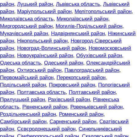
район
,
Луцький район
,
Львівська область
,
Львівський
район
,
Маріупольський район
,
Мелітопольський район
,
Миколаївська область
,
Миколаївський район
,
Миргородський район
,
Могилів-Подільський район
,
Мукачівський район
,
Надвірнянський район
,
Ніжинський
район
,
Нікопольський район
,
Новгород-Сіверський
район
,
Новоград-Волинський район
,
Новомосковський
район
,
Новоукраїнський район
,
Обухівський район
,
Одеська область
,
Одеський район
,
Олександрійський
район
,
Охтирський район
,
Павлоградський район
,
Первомайський район
,
Перекопський район
,
Подільський район
,
Покровський район
,
Пологівський
район
,
Полтавська область
,
Полтавський район
,
Прилуцький район
,
Рахівський район
,
Рівненська
область
,
Рівненський район
,
Ровеньківський район
,
Роздільнянський район
,
Роменський район
,
Самбірський район
,
Сарненський район
,
Сватівський
район
,
Сєвєродонецький район
,
Синельниківський
район
,
Сімферопольський район
,
Скадовський район
,