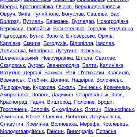
Ківерці
,
Красногорівка
,
Очаків
,
Верхньодніпровськ
,
Овруч
,
Зміїв
,
Гуляйполе
,
Богуслав
,
Свалява
,
Бар
,
Болград
,
Путивль
,
Березань
,
Вугледар
,
Новогродівка
,
Бережани
,
Іловайськ
,
Вознесенівка
,
Городок
,
Роздільна
,
Підгородне
,
Бунге
,
Золоте
,
Білозерське
,
Оріхів
,
Карлівка
,
Сквира
,
Богодухів
,
Білопілля
,
Ізяслав
,
Долинська
,
Білогірськ
,
Лутугине
,
Корсунь-
Шевченківський
,
Новоукраїнка
,
Шпола
,
Сватове
,
Скадовськ
,
Зугрес
,
Звенигородка
,
Балта
,
Калинівка
,
Ватутіне
,
Дергачі
,
Бахмач
,
Рені
,
П'ятихатки
,
Красилів
,
Вовчанськ
,
Стебник
,
Долина
,
Надвірна
,
Волочиськ
,
Дніпрорудне
,
Курахове
,
Сокаль
,
Генічеськ
,
Кременець
,
Амвросіївка
,
Пологи
,
Ладижин
,
Старобільськ
,
Кілія
,
Красноград
,
Гадяч
,
Вишгород
,
Полонне
,
Броди
,
Тростянець
,
Золочів
,
Суходільськ
,
Яготин
,
Вільногірськ
,
Армянськ
,
Южне
,
Олешки
,
Люботин
,
Докучаєвськ
,
Славутич
,
Кремінна
,
Волноваха
,
Мерефа
,
Кролевець
,
Молодогвардійськ
,
Гайсин
,
Виноградів
,
Попасна
,