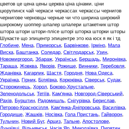
цветов це цена цены церква ціна цінами. ціни
цюрупинск чай черкаси черкассах черкассы чернигов
чернигове черновцы черные чи что ширина широкий
широкому шоппер шпалер шпалери штакетник штор
штора штори штори-плісе шторі шторка шторки шторы
Шукаєте що эпицентр эпицентре это юа юск я як і тд
Глобине
,
Мена
,
Приморськ
,
Барвінкове
,
Ірміно
,
Мала
Виска
,
Баштанка
,
Соледар
,
Світлодарськ
,
Узин
,
Новомиргород
,
Збараж
,
Українськ
,
Бершадь
,
Миронівка
,
Тараща
,
Жовква
,
Яворів
,
Рожище
,
Винники
,
Теребовля
,
Жданівка
,
Кагарлик
,
Щастя
,
Городня
,
Нова Одеса
,
Українка
,
Гірник
,
Біляївка
,
Корюківка
,
Сіверськ
,
Судак
,
Сторожинець
,
Хорол
,
Боково-Хрустальне
,
Зеленодольськ
,
Тетіїв
,
Кам'янка
,
Новгород-Сіверський
,
Рахів
,
Бурштин
,
Радомишль
,
Снігурівка
,
Берислав
,
Петрово-Красносілля
,
Кам'янка-Дніпровська
,
Василівка
,
Городище
,
Жашків
,
Носівка
,
Гола Пристань
,
Гайворон
,
Тульчин
,
Новий Буг
,
Арциз
,
Тальне
,
Апостолове
,
Дунаївці
,
Вільнянськ
,
Часів Яр
,
Миколаївка
,
Пирятин
,