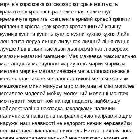
корчів'я корюковка котовского которые коштують
краматорск красношора кременная кременчуг
кременчуге крепить крепление кривий кривой кріпити
кріплення крісла крок кроква кропивницкий крышу
куликів купити купить куплю кухни кухню кухня ‎Лайн
лен лента леруа линия липучках личный лінія луцьк
лучше Львів льняные льон льонокомбінат люверсах
магазин магазині магазины Має макеевка максимально
марганцовка мариуполе мариуполь марки маркизы
меллер мерлен металлические металлопластиковые
металопластикове металопластикові метр механизм
мешковина мини минусы мир міжкімнатні міні могилев
могилеве моделей мойку молочний молочні монтаж
монтувати москитной на над надають найбільшу
найдосконаліша накладка накладками наличии
наличником напівтонів направляючою направляющие
наружні наш наявності не недорого нежин нержавейки
нет николаев николаеве никополь Никосс нич ніч нова
новая новоград-волинський новомосковск номер ноч