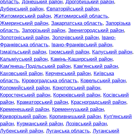
область
,
Донецький район
,
Дрогобицький район
,
Дубенський район
,
Євпаторійський район
,
Житомирський район
,
Житомирській область
,
Жмеринський район
,
Закарпатська область
,
Запорізька
область
,
Запорізький район
,
Звенигородський район
,
Золотоніський район
,
Золочівський район
,
Івано-
Франківська область
,
Івано-Франківський район
,
Ізмаїльський район
,
Ізюмський район
,
Калуський район
,
Кальміуський район
,
Камінь-Каширський район
,
Кам'янець-Подільський район
,
Кам'янський район
,
Каховський район
,
Керченський район
,
Київська
область
,
Кіровоградська область
,
Ковельський район
,
Коломийський район
,
Конотопський район
,
Коростенський район
,
Корюківський район
,
Косівський
район
,
Краматорський район
,
Красноградський район
,
Кременецький район
,
Кременчуцький район
,
Криворізький район
,
Кропивницький район
,
Куп'янський
район
,
Курманський район
,
Лозівський район
,
Лубенський район
,
Луганська область
,
Луганський