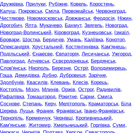
Дружківка
,
Прилуки
,
Рубіжне
,
Ковель
,
Коростень
,
Калуш
,
Покровськ
,
Сміла
,
Первомайськ
,
Червоноград
,
Чистякове
,
Новомосковськ
,
Довжанськ
,
Феодосія
,
Ніжин
,
Дрогобич
,
Ялта
,
Мукачево
,
Бахмут
,
Звягель
,
Новоград
,
Новоград-Волинський
,
Кіровоград
,
Кузнецовськ
,
Ізмаїл
,
Бровари
,
Шостка
,
Бердичів
,
Умань
,
Кадіївка
,
Конотоп
,
Олександрія
,
Хрустальний
,
Костянтинівка
,
Кам'янець-
Подільський
,
Єнакієве
,
Євпаторія
,
Лисичанськ
,
Ужгород
,
Павлоград
,
Алчевськ
,
Сєвєродонецьк
,
Бердянськ
,
Слов'янськ
,
Нікополь
,
Березне
,
Остріг
,
Володимирець
,
Гоща
,
Демидівка
,
Дубно
,
Дубровиця
,
Зарічне
,
Здолбунів
,
Квасилів
,
Клевань
,
Клесів
,
Корець
,
Костопіль
,
Мізоч
,
Млинів
,
Оржів
,
Острог
,
Радивилів
,
Рафалівка
,
Томашгород
,
Рокитне
,
Сарни
,
Смига
,
Соснове
,
Степань
,
Керч
,
Мелітополь
,
Краматорськ
,
Біла
Церква
,
Луцьк
,
Франик
,
Франківськ
,
Івано-Франківськ
,
Тернопіль
,
Кременчук
,
Чернівці
,
Кропивницький
,
Кам'янське
,
Житомир
,
Хмельницький
,
Горлівка
,
Суми
,
Черкаси
,
Чернігів
,
Полтава
,
Херсон
,
Севастополь
,