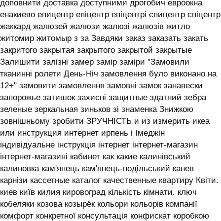
доповнити доставка доступними дрогобич евроокна
енакиево епицентр епіцентр епіцентрі єпицентр єпіцентр
жаккард жалюзей жалюзи жалюзі жалюзів житло
житомир житомыр з за Завдяки заказ заказать закать
закритого закрытая закрытого закрытой закрытые
Залишити залізні замер замір заміри "Замовили
тканинні ролети День-Ніч замовлення було виконано на
12+" замовити замовлення замовні замок занавески
запорожье затишок захисні защитные здатний зебра
зеленые зеркальная зиньков зі знаменка Знижкою
зовнішньому зробити ЗРУЧНІСТЬ и из измерить икеа
или инструкция интернет ирпень і ‎Імеджін
індивідуальне інструкція інтернет інтернет-магазин
інтернет-магазині кабинет как какие калинівський
калиновка кам'янець кам'янець-подільський канев
карнізи кассетные каталог качественные квартиру Квіти.
киев київ килия кировоград кількість кімнати. ключ
кобеляки козова козырёк кольори кольорів компанії
комфорт конкретної консультація конфискат коробкою