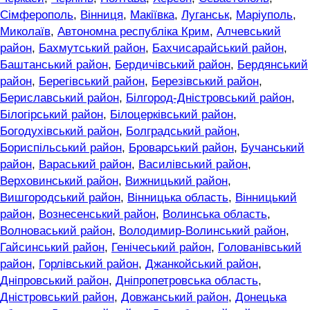
Сімферополь
,
Вінниця
,
Макіївка
,
Луганськ
,
Маріуполь
,
Миколаїв
,
Автономна республіка Крим
,
Алчевський
район
,
Бахмутський район
,
Бахчисарайський район
,
Баштанський район
,
Бердичівський район
,
Бердянський
район
,
Берегівський район
,
Березівський район
,
Бериславський район
,
Білгород-Дністровський район
,
Білогірський район
,
Білоцерківський район
,
Богодухівський район
,
Болградський район
,
Бориспільський район
,
Броварський район
,
Бучанський
район
,
Вараський район
,
Василівський район
,
Верховинський район
,
Вижницький район
,
Вишгородський район
,
Вінницька область
,
Вінницький
район
,
Вознесенський район
,
Волинська область
,
Волноваський район
,
Володимир-Волинський район
,
Гайсинський район
,
Генічеський район
,
Голованівський
район
,
Горлівський район
,
Джанкойський район
,
Дніпровський район
,
Дніпропетровська область
,
Дністровський район
,
Довжанський район
,
Донецька