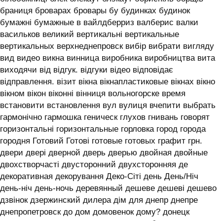
браниця броварах бровары бу будинках будинок
бумажні бумажные в вайлдберриз валберис валки
васильков великий вертикальні вертикальные
вертикальных верхнеднепровск вибір вибрати вигляду
вид видео викна винница виробника виробництва вита
виходячи від відгук. відгуки відео відповідає
відправлення. візит вікна вікнапластиковые вікнах вікно
вікном вікон віконні вінниця вольногорске время
встановити встановлення вул вулиця вчепити выбрать
гармонічно гармошка геническ глухов гнивань говорят
горизонтальні горизонтальные горловка город города
городня Готовий Готові готовые готовых графит грн.
двери двері дверной дверь дверью двойная двойные
двохстворчасті двусторонний двухсторонняя де
декоративная декорування Деко-Сіті день День/Ніч
день-ніч день-ночь деревянный дешеве дешеві дешево
дзвінок дзержинский дилера дім для днепр днепре
днепропетровск до дом домовенок дому? донецк