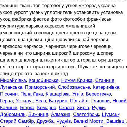
тканинні ткань топ торгової у угнев ужгород украина
укроп укропт умань уплотнитель установить установка
уход фабрика фастов фото фотообои франківськ
фурнитура харьков харькове хмельницкий
хмельницький хоровиця цвета цветов це цена цены
церква ціна цінами. ціни цюрупинск чай черкаси
черкассах черкассы чернигов чернигове черновцы
черные чи что ширина широкий широкому шоппер
шпалер шпалери штакетник штор штора штори штори-
плісе шторі шторка шторки шторы Шукаєте що эпицентр
эпицентре это юа юск я як і тд
Михайлівка
,
Коцюбинське
,
Нижня Кринка
,
Станиця
Луганська
,
Приморський
,
Слобожанське
,
Катеринівка
,
Пісочин
,
Пелагіївка
,
Ківшарівка
,
Угнів
,
Берестечко
,
Герца
,
Устилуг
,
Белз
,
Батурин
,
Підгайці
,
Глиняни
,
Новий
Калинів
,
Бібрка
,
Комарно
,
Скалат
,
Хирів
,
Рудки
,
Добромиль
,
Вижниця
,
Алмазна
,
Святогірськ
,
Шумськ
,
Старий Самбір
,
Дружба
,
Чуднів
,
Великі Мости
,
Вашківці
,