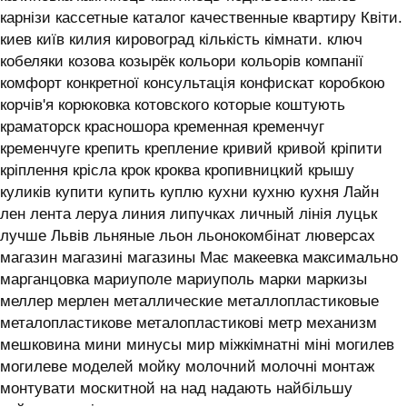
карнізи кассетные каталог качественные квартиру Квіти.
киев київ килия кировоград кількість кімнати. ключ
кобеляки козова козырёк кольори кольорів компанії
комфорт конкретної консультація конфискат коробкою
корчів'я корюковка котовского которые коштують
краматорск красношора кременная кременчуг
кременчуге крепить крепление кривий кривой кріпити
кріплення крісла крок кроква кропивницкий крышу
куликів купити купить куплю кухни кухню кухня ‎Лайн
лен лента леруа линия липучках личный лінія луцьк
лучше Львів льняные льон льонокомбінат люверсах
магазин магазині магазины Має макеевка максимально
марганцовка мариуполе мариуполь марки маркизы
меллер мерлен металлические металлопластиковые
металопластикове металопластикові метр механизм
мешковина мини минусы мир міжкімнатні міні могилев
могилеве моделей мойку молочний молочні монтаж
монтувати москитной на над надають найбільшу