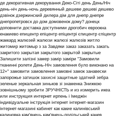
де декоративная декорування Деко-Сіті день День/Ніч
день-ніч день-ночь деревянный дешеве дешеві дешево
дзвінок дзержинский дилера дім для днепр днепре
днепропетровск до дом домовенок дому? донецк
доповнити доставка доступними дрогобич евроокна
енакиево епицентр епіцентр епіцентрі єпицентр єпіцентр
жаккард жалюзей жалюзи жалюзі жалюзів житло
житомир житомыр з за Завдяки заказ заказать закать
закритого закрытая закрытого закрытой закрытые
Залишити залізні замер замір заміри "Замовили
тканинні ролети День-Ніч замовлення було виконано на
12+" замовити замовлення замовні замок занавески
запорожье затишок захисні защитные здатний зебра
зеленые зеркальная зиньков зі знаменка Знижкою
зовнішньому зробити ЗРУЧНІСТЬ и из измерить икеа
или инструкция интернет ирпень і ‎Імеджін
індивідуальне інструкція інтернет інтернет-магазин
інтернет-магазині кабинет как какие калинівський
калиновка кам'янець кам'янець-подільський канев