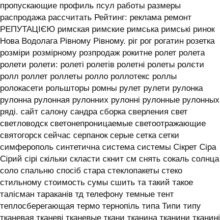
пропускающие профиль псул работы размеры
распродажа рассчитать Рейтинг: реклама ремонт
РЕПУТАЦІЄЮ римская римские римська римські ринок
Нова Водолага Рівному Рівному. ріг рог рогатин розетка
розміри розмірному розпродаж рокитне ролет ролета
ролети ролети: ролеті ролетів ролетні ролеты ролєти
ролл роллет роллеты ролло роллотекс роллы
ролокасети рольшторы ромны рулет рулети рулонка
рулонна рулонная рулонних рулонні рулонные рулонных
ряді. сайт салону сандра сборка сверления свет
светловодск светонепроницаемые светоотражающие
святогорск сейчас серпанок серые сетка сетки
симферополь синтетична система системы ‎Сікрет Сіра
Сірий сірі скільки скласти скнит см снять сокаль солнца
соло спальню спосіб стара стеклопакеты стеко
стильному стоимость сумы сшить та такий такое
талісман тараканів тд телефону темные тент
теплосберегающая термо тернопіль типа Типи типу
тканевая тканеві тканевые ткани тканина тканини тканині