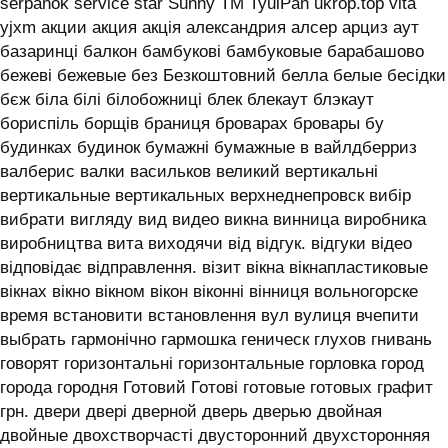
serpanok service star Sunny TM TyulPan ukrop.top vita
yjxm акции акция акція александрия алсер арциз аут
базаринці балкон бамбукові бамбуковые барабашово
бежеві бежевые без Безкоштовний белла белые бесідки
бєж біла білі білобожниці блек блекаут блэкаут
бориспіль борщів браниця броварах бровары бу
будинках будинок бумажні бумажные в вайлдберриз
валберис валки васильков великий вертикальні
вертикальные вертикальных верхнеднепровск вибір
вибрати вигляду вид видео викна винница виробника
виробництва вита виходячи від відгук. відгуки відео
відповідає відправлення. візит вікна вікнапластиковые
вікнах вікно вікном вікон віконні вінниця вольногорске
время встановити встановлення вул вулиця вчепити
выбрать гармонічно гармошка геническ глухов гнивань
говорят горизонтальні горизонтальные горловка город
города городня Готовий Готові готовые готовых графит
грн. двери двері дверной дверь дверью двойная
двойные двохстворчасті двусторонний двухсторонняя