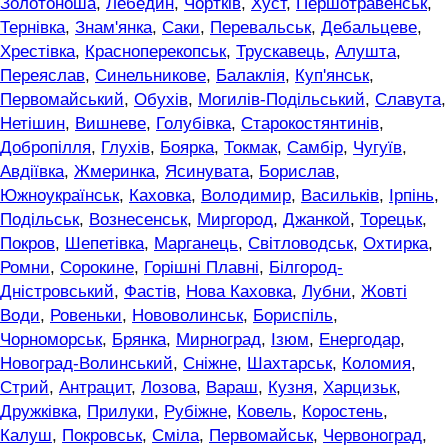
Золотоноша
,
Лебедин
,
Чортків
,
Хуст
,
Першотравенськ
,
Тернівка
,
Знам'янка
,
Саки
,
Перевальськ
,
Дебальцеве
,
Хрестівка
,
Красноперекопськ
,
Трускавець
,
Алушта
,
Переяслав
,
Синельникове
,
Балаклія
,
Куп'янськ
,
Первомайський
,
Обухів
,
Могилів-Подільський
,
Славута
,
Нетішин
,
Вишневе
,
Голубівка
,
Старокостянтинів
,
Добропілля
,
Глухів
,
Боярка
,
Токмак
,
Самбір
,
Чугуїв
,
Авдіївка
,
Жмеринка
,
Ясинувата
,
Борислав
,
Южноукраїнськ
,
Каховка
,
Володимир
,
Васильків
,
Ірпінь
,
Подільськ
,
Вознесенськ
,
Миргород
,
Джанкой
,
Торецьк
,
Покров
,
Шепетівка
,
Марганець
,
Світловодськ
,
Охтирка
,
Ромни
,
Сорокине
,
Горішні Плавні
,
Білгород-
Дністровський
,
Фастів
,
Нова Каховка
,
Лубни
,
Жовті
Води
,
Ровеньки
,
Нововолинськ
,
Бориспіль
,
Чорноморськ
,
Брянка
,
Мирноград
,
Ізюм
,
Енергодар
,
Новоград-Волинський
,
Сніжне
,
Шахтарськ
,
Коломия
,
Стрий
,
Антрацит
,
Лозова
,
Вараш
,
Кузня
,
Харцизьк
,
Дружківка
,
Прилуки
,
Рубіжне
,
Ковель
,
Коростень
,
Калуш
,
Покровськ
,
Сміла
,
Первомайськ
,
Червоноград
,