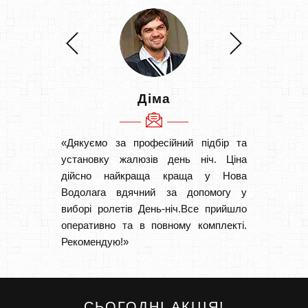
Діма
«Дякуємо за професійний підбір та
«Швидк
установку жалюзів день ніч. Ціна
Рекоме
дійсно найкраща краща у Нова
вам І
Водолага вдячний за допомогу у
замовл
виборі ролетів День-ніч.Все прийшло
замовл
оперативно та в повному комплекті.
Рекомендую!»
СЬОГОДНІ АКЦІЯ!