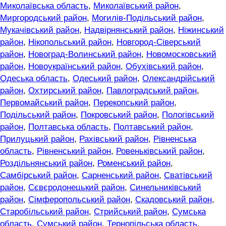
Миколаївська область
,
Миколаївський район
,
Миргородський район
,
Могилів-Подільський район
,
Мукачівський район
,
Надвірнянський район
,
Ніжинський
район
,
Нікопольський район
,
Новгород-Сіверський
район
,
Новоград-Волинський район
,
Новомосковський
район
,
Новоукраїнський район
,
Обухівський район
,
Одеська область
,
Одеський район
,
Олександрійський
район
,
Охтирський район
,
Павлоградський район
,
Первомайський район
,
Перекопський район
,
Подільський район
,
Покровський район
,
Пологівський
район
,
Полтавська область
,
Полтавський район
,
Прилуцький район
,
Рахівський район
,
Рівненська
область
,
Рівненський район
,
Ровеньківський район
,
Роздільнянський район
,
Роменський район
,
Самбірський район
,
Сарненський район
,
Сватівський
район
,
Сєвєродонецький район
,
Синельниківський
район
,
Сімферопольський район
,
Скадовський район
,
Старобільський район
,
Стрийський район
,
Сумська
область
,
Сумський район
,
Тернопільська область
,