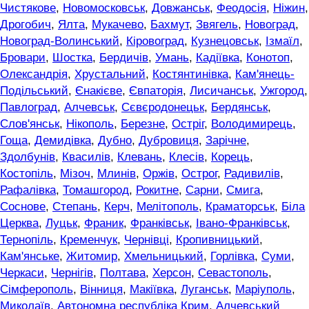
Чистякове
,
Новомосковськ
,
Довжанськ
,
Феодосія
,
Ніжин
,
Дрогобич
,
Ялта
,
Мукачево
,
Бахмут
,
Звягель
,
Новоград
,
Новоград-Волинський
,
Кіровоград
,
Кузнецовськ
,
Ізмаїл
,
Бровари
,
Шостка
,
Бердичів
,
Умань
,
Кадіївка
,
Конотоп
,
Олександрія
,
Хрустальний
,
Костянтинівка
,
Кам'янець-
Подільський
,
Єнакієве
,
Євпаторія
,
Лисичанськ
,
Ужгород
,
Павлоград
,
Алчевськ
,
Сєвєродонецьк
,
Бердянськ
,
Слов'янськ
,
Нікополь
,
Березне
,
Остріг
,
Володимирець
,
Гоща
,
Демидівка
,
Дубно
,
Дубровиця
,
Зарічне
,
Здолбунів
,
Квасилів
,
Клевань
,
Клесів
,
Корець
,
Костопіль
,
Мізоч
,
Млинів
,
Оржів
,
Острог
,
Радивилів
,
Рафалівка
,
Томашгород
,
Рокитне
,
Сарни
,
Смига
,
Соснове
,
Степань
,
Керч
,
Мелітополь
,
Краматорськ
,
Біла
Церква
,
Луцьк
,
Франик
,
Франківськ
,
Івано-Франківськ
,
Тернопіль
,
Кременчук
,
Чернівці
,
Кропивницький
,
Кам'янське
,
Житомир
,
Хмельницький
,
Горлівка
,
Суми
,
Черкаси
,
Чернігів
,
Полтава
,
Херсон
,
Севастополь
,
Сімферополь
,
Вінниця
,
Макіївка
,
Луганськ
,
Маріуполь
,
Миколаїв
,
Автономна республіка Крим
,
Алчевський