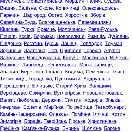
Міусинськ
,
Монастириська
,
Моршин
,
Галич
,
Судова
Вишня
,
Залізне
,
Сколе
,
Копичинці
,
Олександрівськ
,
Перечин
,
Шаргород
,
Остер
,
Хоростків
,
Зборів
,
Середина-Буда
,
Благовіщенське
,
Перемишляни
,
Кіцмань
,
Турка
,
Яремче
,
Молочанськ
,
Рава-Руська
,
Почаїв
,
Косів
,
Ворожба
,
Новоселиця
,
Ржищів
,
Дубляни
,
Південне
,
Рогатин
,
Буськ
,
Ланівці
,
Теплодар
,
Тлумач
,
Зоринськ
,
Заставна
,
Чоп
,
Привілля
,
Горохів
,
Алупка
,
Заводське
,
Новодружеськ
,
Кипуче
,
Мостиська
,
Радехів
,
Вилкове
,
Липовець
,
Решетилівка
,
Монастирище
,
Ананьїв
,
Березівка
,
Іршава
,
Кодима
,
Семенівка
,
Тячів
,
Тисмениця
,
Городенка
,
Пустомити
,
Андрушівка
,
Перещепине
,
Білицьке
,
Старий Крим
,
Заліщики
,
Верхівцеве
,
Сокиряни
,
Вуглегірськ
,
Новодністровськ
,
Валки
,
Любомль
,
Деражня
,
Снятин
,
Ходорів
,
Зіньків
,
Інкерман
,
Болехів
,
Мар'їнка
,
Погребище
,
Татарбунари
,
Камінь-Каширський
,
Олевськ
,
Помічна
,
Іллінці
,
Хотин
,
Зимогір'я
,
Борщів
,
Таврійськ
,
Гірське
,
Христинівка
,
Гребінка
,
Кам'янка-Бузька
,
Буринь
,
Щолкіне
,
Борзна
,