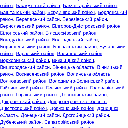
район
,
Бахмутський район
,
Бахчисарайський район
,
Баштанський район
,
Бердичівський район
,
Бердянський
район
,
Берегівський район
,
Березівський район
,
Бериславський район
,
Білгород-Дністровський район
,
Білогірський район
,
Білоцерківський район
,
Богодухівський район
,
Болградський район
,
Бориспільський район
,
Броварський район
,
Бучанський
район
,
Вараський район
,
Василівський район
,
Верховинський район
,
Вижницький район
,
Вишгородський район
,
Вінницька область
,
Вінницький
район
,
Вознесенський район
,
Волинська область
,
Волноваський район
,
Володимир-Волинський район
,
Гайсинський район
,
Генічеський район
,
Голованівський
район
,
Горлівський район
,
Джанкойський район
,
Дніпровський район
,
Дніпропетровська область
,
Дністровський район
,
Довжанський район
,
Донецька
область
,
Донецький район
,
Дрогобицький район
,
Дубенський район
,
Євпаторійський район
,