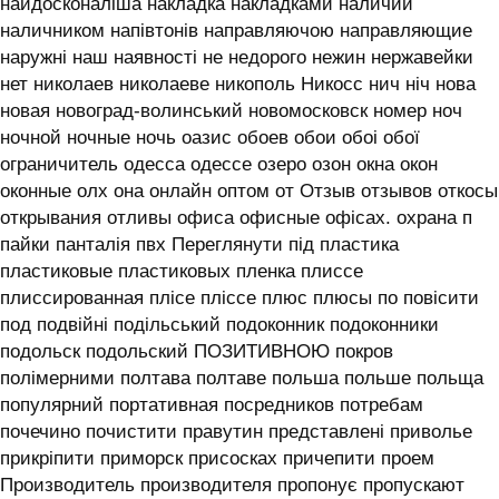
найдосконаліша накладка накладками наличии
наличником напівтонів направляючою направляющие
наружні наш наявності не недорого нежин нержавейки
нет николаев николаеве никополь Никосс нич ніч нова
новая новоград-волинський новомосковск номер ноч
ночной ночные ночь оазис обоев обои обоі обої
ограничитель одесса одессе озеро озон окна окон
оконные олх она онлайн оптом от Отзыв отзывов откосы
открывания отливы офиса офисные офісах. охрана п
пайки панталія пвх Переглянути під пластика
пластиковые пластиковых пленка плиссе
плиссированная плісе пліссе плюс плюсы по повісити
под подвійні подільський подоконник подоконники
подольск подольский ПОЗИТИВНОЮ покров
полімерними полтава полтаве польша польше польща
популярний портативная посредников потребам
почечино почистити правутин представлені приволье
прикріпити приморск присосках причепити проем
Производитель производителя пропонує пропускают