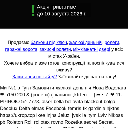
Акція триватиме
до
10 августа 2026 г.
Продаємо
балкони під ключ
,
жалюзі день ніч
,
ролети
,
гаражні ворота
,
захисні ролети
,
міжкімнатні двері
у всіх
містах України.
Хочете вибрати вже готові конструкції та поспілкуватися
вживу?
Запитання по сайту?
Заїжджайте до нас на каву!
Ми №1 в Гугл Замовити жалюзі день ніч Нова Водолага
❤ u150 200 & (ролети) (тканинні ,ktrfen ... | ➦ · ✓ ❤ 11-
РІЧНОЮ 5⭐ 777₴. alser bella bellavita blackout bolga
Decolux Delfa elmas Facebook femris fk gardinia hjktns
https://ukrop.top ikea injhs Jaluzi jysk la ltym Lviv Nikoss
pb Roleton Roll rollotex rovno Rozetka secret Secret.