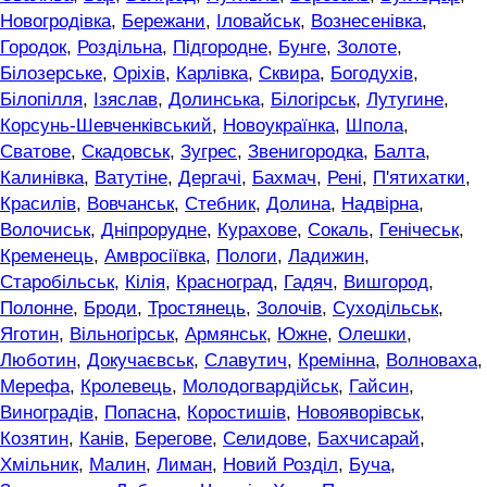
Новогродівка
,
Бережани
,
Іловайськ
,
Вознесенівка
,
Городок
,
Роздільна
,
Підгородне
,
Бунге
,
Золоте
,
Білозерське
,
Оріхів
,
Карлівка
,
Сквира
,
Богодухів
,
Білопілля
,
Ізяслав
,
Долинська
,
Білогірськ
,
Лутугине
,
Корсунь-Шевченківський
,
Новоукраїнка
,
Шпола
,
Сватове
,
Скадовськ
,
Зугрес
,
Звенигородка
,
Балта
,
Калинівка
,
Ватутіне
,
Дергачі
,
Бахмач
,
Рені
,
П'ятихатки
,
Красилів
,
Вовчанськ
,
Стебник
,
Долина
,
Надвірна
,
Волочиськ
,
Дніпрорудне
,
Курахове
,
Сокаль
,
Генічеськ
,
Кременець
,
Амвросіївка
,
Пологи
,
Ладижин
,
Старобільськ
,
Кілія
,
Красноград
,
Гадяч
,
Вишгород
,
Полонне
,
Броди
,
Тростянець
,
Золочів
,
Суходільськ
,
Яготин
,
Вільногірськ
,
Армянськ
,
Южне
,
Олешки
,
Люботин
,
Докучаєвськ
,
Славутич
,
Кремінна
,
Волноваха
,
Мерефа
,
Кролевець
,
Молодогвардійськ
,
Гайсин
,
Виноградів
,
Попасна
,
Коростишів
,
Новояворівськ
,
Козятин
,
Канів
,
Берегове
,
Селидове
,
Бахчисарай
,
Хмільник
,
Малин
,
Лиман
,
Новий Розділ
,
Буча
,