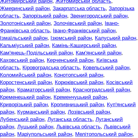
Житомирський район
,
Житомирській область
,
Жмеринський район
,
Закарпатська область
,
Запорізька
область
,
Запорізький район
,
Звенигородський район
,
Золотоніський район
,
Золочівський район
,
Івано-
Франківська область
,
Івано-Франківський район
,
Ізмаїльський район
,
Ізюмський район
,
Калуський район
,
Кальміуський район
,
Камінь-Каширський район
,
Кам'янець-Подільський район
,
Кам'янський район
,
Каховський район
,
Керченський район
,
Київська
область
,
Кіровоградська область
,
Ковельський район
,
Коломийський район
,
Конотопський район
,
Коростенський район
,
Корюківський район
,
Косівський
район
,
Краматорський район
,
Красноградський район
,
Кременецький район
,
Кременчуцький район
,
Криворізький район
,
Кропивницький район
,
Куп'янський
район
,
Курманський район
,
Лозівський район
,
Лубенський район
,
Луганська область
,
Луганський
район
,
Луцький район
,
Львівська область
,
Львівський
район
,
Маріупольський район
,
Мелітопольський район
,