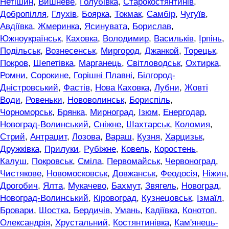
Нетішин
,
Вишневе
,
Голубівка
,
Старокостянтинів
,
Добропілля
,
Глухів
,
Боярка
,
Токмак
,
Самбір
,
Чугуїв
,
Авдіївка
,
Жмеринка
,
Ясинувата
,
Борислав
,
Южноукраїнськ
,
Каховка
,
Володимир
,
Васильків
,
Ірпінь
,
Подільськ
,
Вознесенськ
,
Миргород
,
Джанкой
,
Торецьк
,
Покров
,
Шепетівка
,
Марганець
,
Світловодськ
,
Охтирка
,
Ромни
,
Сорокине
,
Горішні Плавні
,
Білгород-
Дністровський
,
Фастів
,
Нова Каховка
,
Лубни
,
Жовті
Води
,
Ровеньки
,
Нововолинськ
,
Бориспіль
,
Чорноморськ
,
Брянка
,
Мирноград
,
Ізюм
,
Енергодар
,
Новоград-Волинський
,
Сніжне
,
Шахтарськ
,
Коломия
,
Стрий
,
Антрацит
,
Лозова
,
Вараш
,
Кузня
,
Харцизьк
,
Дружківка
,
Прилуки
,
Рубіжне
,
Ковель
,
Коростень
,
Калуш
,
Покровськ
,
Сміла
,
Первомайськ
,
Червоноград
,
Чистякове
,
Новомосковськ
,
Довжанськ
,
Феодосія
,
Ніжин
,
Дрогобич
,
Ялта
,
Мукачево
,
Бахмут
,
Звягель
,
Новоград
,
Новоград-Волинський
,
Кіровоград
,
Кузнецовськ
,
Ізмаїл
,
Бровари
,
Шостка
,
Бердичів
,
Умань
,
Кадіївка
,
Конотоп
,
Олександрія
,
Хрустальний
,
Костянтинівка
,
Кам'янець-