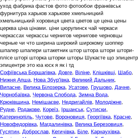
уход фабрика фастов фото фотообои франківськ
фурнитура харьков харькове хмельницкий
хмельницький хоровиця цвета цветов це цена цены
церква ціна цінами. ціни цюрупинск чай черкаси
черкассах черкассы чернигов чернигове черновцы
черные чи что ширина широкий широкому шоппер
шпалер шпалери штакетник штор штора штори штори-
плісе шторі шторка шторки шторы Шукаєте що эпицентр
эпицентре это юа юск я як і тд
Софіївська Борщагівка
,
Довге
,
Віліне
,
Клішківці
,
Шабо
,
Нижня Апша
,
Нова Збур'ївка
,
Великий Дальник
,
Випасне
,
Велика Білозерка
,
Усатове
,
Грушово
,
Дачне
,
Чорнобаївка
,
Червона Слобода
,
Зимна Вода
,
Крюківщина
,
Немішаєве
,
Недригайлів
,
Молодіжне
,
Рудне
,
Родакове
,
Кореїз
,
Іршанськ
,
Сутиски
,
Катеринопіль
,
Чутове
,
Вороновиця
,
Георгіївка
,
Красне
,
Новофедорівка
,
Магдалинівка
,
Велика Березовиця
,
Гусятин
,
Доброслав
,
Кегичівка
,
Біле
,
Карнаухівка
,