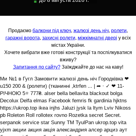
до
8 августа 2026 г.
Продаємо
балкони під ключ
,
жалюзі день ніч
,
ролети
,
гаражні ворота
,
захисні ролети
,
міжкімнатні двері
у всіх
містах України.
Хочете вибрати вже готові конструкції та поспілкуватися
вживу?
Запитання по сайту?
Заїжджайте до нас на каву!
Ми №1 в Гугл Замовити жалюзі день ніч Городківка ❤
u150 200 & (ролети) (тканинні ,ktrfen ... | ➦ · ✓ ❤ 11-
РІЧНОЮ 5⭐ 777₴. alser bella bellavita blackout bolga
Decolux Delfa elmas Facebook femris fk gardinia hjktns
https://ukrop.top ikea injhs Jaluzi jysk la ltym Lviv Nikoss
pb Roleton Roll rollotex rovno Rozetka secret Secret.
serpanok service star Sunny TM TyulPan ukrop.top vita
yjxm акции акция акція александрия алсер арциз аут