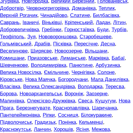
Згурівка
,
Новгородка
,
Великий Березний
,
Голованівськ
,
Добротвір
,
Червоногригорівка
,
Доманівка
,
Теплик
,
Верхній Рогачик
,
Чинадійово
,
Слатине
,
Билбасівка
,
Саврань
,
Іваничі
,
Віньківці
,
Кріпенський
,
Ладан
,
Літин
,
Добровеличківка
,
Гребінки
,
Горностаївка
,
Буди
,
Турбів
,
Теофіполь
,
Зуя
,
Нововоронцовка
,
Старобешеве
,
Гольмівський
,
Драбів
,
Пісківка
,
Пересічне
,
Десна
,
Веселинове
,
Ширяєве
,
Новоозерне
,
Вільшани
,
Комишани
,
Приазовське
,
Лиманське
,
Марківка
,
Бабаї
,
Шевченкове
,
Володимирівка
,
Панютине
,
Арбузинка
,
Велика Новосілка
,
Ємільчине
,
Чернігівка
,
Солоне
,
Кіровське
,
Нова Маячка
,
Богородчани
,
Мала Данилівка
,
Власівка
,
Велика Олександрівка
,
Володарка
,
Тересва
,
Борова
,
Новоархангельськ
,
Вороніж
,
Заозерне
,
Малинівка
,
Олексієво-Дружківка
,
Свеса
,
Кушугум
,
Нова
Прага
,
Березнегувате
,
Краснопавлівка
,
Царичанка
,
Пантелеймонівка
,
Ріпки
,
Сосниця
,
Білокуракине
,
Підволочиськ
,
Градизьк
,
Понінка
,
Кельменці
,
Краснокутськ
,
Ланчин
,
Хорошів
,
Ясіня
,
Межова
,