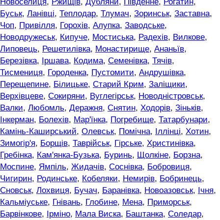
Новоселиця
,
Ржищів
,
Дубляни
,
Південне
,
Рогатин
,
Буськ
,
Ланівці
,
Теплодар
,
Тлумач
,
Зоринськ
,
Заставна
,
Чоп
,
Привілля
,
Горохів
,
Алупка
,
Заводське
,
Новодружеськ
,
Кипуче
,
Мостиська
,
Радехів
,
Вилкове
,
Липовець
,
Решетилівка
,
Монастирище
,
Ананьїв
,
Березівка
,
Іршава
,
Кодима
,
Семенівка
,
Тячів
,
Тисмениця
,
Городенка
,
Пустомити
,
Андрушівка
,
Перещепине
,
Білицьке
,
Старий Крим
,
Заліщики
,
Верхівцеве
,
Сокиряни
,
Вуглегірськ
,
Новодністровськ
,
Валки
,
Любомль
,
Деражня
,
Снятин
,
Ходорів
,
Зіньків
,
Інкерман
,
Болехів
,
Мар'їнка
,
Погребище
,
Татарбунари
,
Камінь-Каширський
,
Олевськ
,
Помічна
,
Іллінці
,
Хотин
,
Зимогір'я
,
Борщів
,
Таврійськ
,
Гірське
,
Христинівка
,
Гребінка
,
Кам'янка-Бузька
,
Буринь
,
Щолкіне
,
Борзна
,
Моспине
,
Ямпіль
,
Жидачів
,
Соснівка
,
Бобровиця
,
Чигирин
,
Родинське
,
Кобеляки
,
Немирів
,
Бобринець
,
Сновськ
,
Лохвиця
,
Бучач
,
Баранівка
,
Новоазовськ
,
Ічня
,
Кальміуське
,
Гнівань
,
Глобине
,
Мена
,
Приморськ
,
Барвінкове
,
Ірміно
,
Мала Виска
,
Баштанка
,
Соледар
,