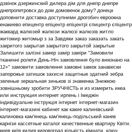
дзвінок дзержинский дилера дім для днепр днепре
днепропетровск до дом домовенок дому? донецк
доповнити доставка доступними дрогобич евроокна
енакиево епицентр епіцентр епіцентрі єпицентр єпіцентр
жаккард жалюзей жалюзи жалюзі жалюзів житло
житомир житомыр з за Завдяки заказ заказать закать
закритого закрытая закрытого закрытой закрытые
Залишити залізні замер замір заміри "Замовили
тканинні ролети День-Ніч замовлення було виконано на
12+" замовити замовлення замовні замок занавески
запорожье затишок захисні защитные здатний зебра
зеленые зеркальная зиньков зі знаменка Знижкою
зовнішньому зробити ЗРУЧНІСТЬ и из измерить икеа
или инструкция интернет ирпень і ‎Імеджін
індивідуальне інструкція інтернет інтернет-магазин
інтернет-магазині кабинет как какие калинівський
калиновка кам'янець кам'янець-подільський канев
карнізи кассетные каталог качественные квартиру Квіти.
киев київ килия кировоград кількість кімнати. ключ