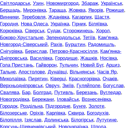
Світлодарськ
,
Узин
,
Новомиргород
,
Збараж
,
Українськ
,
Бершадь
,
Миронівка
,
Тараща
,
Жовква
,
Яворів
,
Рожище
,
Винники
,
Теребовля
,
Жданівка
,
Кагарлик
,
Щастя
,
Городня
,
Нова Одеса
,
Українка
,
Гірник
,
Біляївка
,
Корюківка
,
Сіверськ
,
Судак
,
Сторожинець
,
Хорол
,
Боково-Хрустальне
,
Зеленодольськ
,
Тетіїв
,
Кам'янка
,
Новгород-Сіверський
,
Рахів
,
Бурштин
,
Радомишль
,
Снігурівка
,
Берислав
,
Петрово-Красносілля
,
Кам'янка-
Дніпровська
,
Василівка
,
Городище
,
Жашків
,
Носівка
,
Гола Пристань
,
Гайворон
,
Тульчин
,
Новий Буг
,
Арциз
,
Тальне
,
Апостолове
,
Дунаївці
,
Вільнянськ
,
Часів Яр
,
Миколаївка
,
Пирятин
,
Ківерці
,
Красногорівка
,
Очаків
,
Верхньодніпровськ
,
Овруч
,
Зміїв
,
Гуляйполе
,
Богуслав
,
Свалява
,
Бар
,
Болград
,
Путивль
,
Березань
,
Вугледар
,
Новогродівка
,
Бережани
,
Іловайськ
,
Вознесенівка
,
Городок
,
Роздільна
,
Підгородне
,
Бунге
,
Золоте
,
Білозерське
,
Оріхів
,
Карлівка
,
Сквира
,
Богодухів
,
Білопілля
,
Ізяслав
,
Долинська
,
Білогірськ
,
Лутугине
,
Корсунь-Шевченківський
,
Новоукраїнка
,
Шпола
,