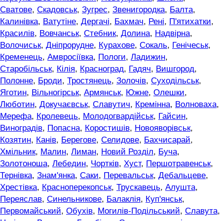
Сватове
,
Скадовськ
,
Зугрес
,
Звенигородка
,
Балта
,
Калинівка
,
Ватутіне
,
Дергачі
,
Бахмач
,
Рені
,
П'ятихатки
,
Красилів
,
Вовчанськ
,
Стебник
,
Долина
,
Надвірна
,
Волочиськ
,
Дніпрорудне
,
Курахове
,
Сокаль
,
Генічеськ
,
Кременець
,
Амвросіївка
,
Пологи
,
Ладижин
,
Старобільськ
,
Кілія
,
Красноград
,
Гадяч
,
Вишгород
,
Полонне
,
Броди
,
Тростянець
,
Золочів
,
Суходільськ
,
Яготин
,
Вільногірськ
,
Армянськ
,
Южне
,
Олешки
,
Люботин
,
Докучаєвськ
,
Славутич
,
Кремінна
,
Волноваха
,
Мерефа
,
Кролевець
,
Молодогвардійськ
,
Гайсин
,
Виноградів
,
Попасна
,
Коростишів
,
Новояворівськ
,
Козятин
,
Канів
,
Берегове
,
Селидове
,
Бахчисарай
,
Хмільник
,
Малин
,
Лиман
,
Новий Розділ
,
Буча
,
Золотоноша
,
Лебедин
,
Чортків
,
Хуст
,
Першотравенськ
,
Тернівка
,
Знам'янка
,
Саки
,
Перевальськ
,
Дебальцеве
,
Хрестівка
,
Красноперекопськ
,
Трускавець
,
Алушта
,
Переяслав
,
Синельникове
,
Балаклія
,
Куп'янськ
,
Первомайський
,
Обухів
,
Могилів-Подільський
,
Славута
,