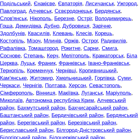
Подільський
,
Єнакієве
,
Євпаторія
,
Лисичанськ
,
Ужгород
,
Павлоград
,
Алчевськ
,
Сєвєродонецьк
,
Бердянськ
,
Слов'янськ
,
Нікополь
,
Березне
,
Остріг
,
Володимирець
,
Гоща
,
Демидівка
,
Дубно
,
Дубровиця
,
Зарічне
,
Здолбунів
,
Квасилів
,
Клевань
,
Клесів
,
Корець
,
Костопіль
,
Мізоч
,
Млинів
,
Оржів
,
Острог
,
Радивилів
,
Рафалівка
,
Томашгород
,
Рокитне
,
Сарни
,
Смига
,
Соснове
,
Степань
,
Керч
,
Мелітополь
,
Краматорськ
,
Біла
Церква
,
Луцьк
,
Франик
,
Франківськ
,
Івано-Франківськ
,
Тернопіль
,
Кременчук
,
Чернівці
,
Кропивницький
,
Кам'янське
,
Житомир
,
Хмельницький
,
Горлівка
,
Суми
,
Черкаси
,
Чернігів
,
Полтава
,
Херсон
,
Севастополь
,
Сімферополь
,
Вінниця
,
Макіївка
,
Луганськ
,
Маріуполь
,
Миколаїв
,
Автономна республіка Крим
,
Алчевський
район
,
Бахмутський район
,
Бахчисарайський район
,
Баштанський район
,
Бердичівський район
,
Бердянський
район
,
Берегівський район
,
Березівський район
,
Бериславський район
,
Білгород-Дністровський район
,
Білогірський район
,
Білоцерківський район
,