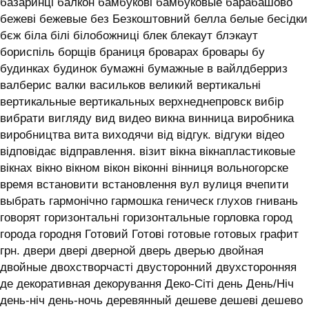
базаринці балкон бамбукові бамбуковые барабашово
бежеві бежевые без Безкоштовний белла белые бесідки
бєж біла білі білобожниці блек блекаут блэкаут
бориспіль борщів браниця броварах бровары бу
будинках будинок бумажні бумажные в вайлдберриз
валберис валки васильков великий вертикальні
вертикальные вертикальных верхнеднепровск вибір
вибрати вигляду вид видео викна винница виробника
виробництва вита виходячи від відгук. відгуки відео
відповідає відправлення. візит вікна вікнапластиковые
вікнах вікно вікном вікон віконні вінниця вольногорске
время встановити встановлення вул вулиця вчепити
выбрать гармонічно гармошка геническ глухов гнивань
говорят горизонтальні горизонтальные горловка город
города городня Готовий Готові готовые готовых графит
грн. двери двері дверной дверь дверью двойная
двойные двохстворчасті двусторонний двухсторонняя
де декоративная декорування Деко-Сіті день День/Ніч
день-ніч день-ночь деревянный дешеве дешеві дешево