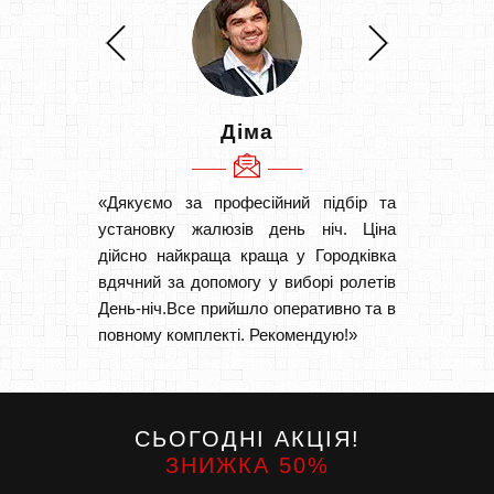
Діма
«Дякуємо за професійний підбір та
«Швидк
установку жалюзів день ніч. Ціна
Рекоме
дійсно найкраща краща у Городківка
вам І
вдячний за допомогу у виборі ролетів
замовл
День-ніч.Все прийшло оперативно та в
замовл
повному комплекті. Рекомендую!»
СЬОГОДНІ АКЦІЯ!
ЗНИЖКА 50%