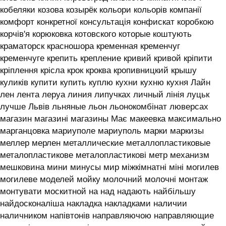
кобеляки козова козырёк кольори кольорів компанії
комфорт конкретної консультація конфискат коробкою
корчів'я корюковка котовского которые коштують
краматорск красношора кременная кременчуг
кременчуге крепить крепление кривий кривой кріпити
кріплення крісла крок кроква кропивницкий крышу
куликів купити купить куплю кухни кухню кухня ‎Лайн
лен лента леруа линия липучках личный лінія луцьк
лучше Львів льняные льон льонокомбінат люверсах
магазин магазині магазины Має макеевка максимально
марганцовка мариуполе мариуполь марки маркизы
меллер мерлен металлические металлопластиковые
металопластикове металопластикові метр механизм
мешковина мини минусы мир міжкімнатні міні могилев
могилеве моделей мойку молочний молочні монтаж
монтувати москитной на над надають найбільшу
найдосконаліша накладка накладками наличии
наличником напівтонів направляючою направляющие