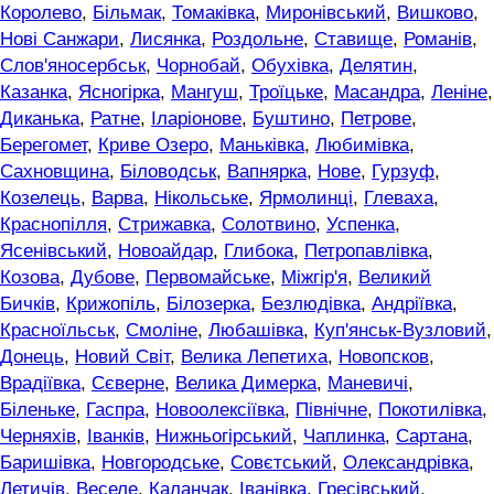
Королево
,
Більмак
,
Томаківка
,
Миронівський
,
Вишково
,
Нові Санжари
,
Лисянка
,
Роздольне
,
Ставище
,
Романів
,
Слов'яносербськ
,
Чорнобай
,
Обухівка
,
Делятин
,
Казанка
,
Ясногірка
,
Мангуш
,
Троїцьке
,
Масандра
,
Леніне
,
Диканька
,
Ратне
,
Іларіонове
,
Буштино
,
Петрове
,
Берегомет
,
Криве Озеро
,
Маньківка
,
Любимівка
,
Сахновщина
,
Біловодськ
,
Вапнярка
,
Нове
,
Гурзуф
,
Козелець
,
Варва
,
Нікольське
,
Ярмолинці
,
Глеваха
,
Краснопілля
,
Стрижавка
,
Солотвино
,
Успенка
,
Ясенівський
,
Новоайдар
,
Глибока
,
Петропавлівка
,
Козова
,
Дубове
,
Первомайське
,
Міжгір'я
,
Великий
Бичків
,
Крижопіль
,
Білозерка
,
Безлюдівка
,
Андріївка
,
Красноїльськ
,
Смоліне
,
Любашівка
,
Куп'янськ-Вузловий
,
Донець
,
Новий Світ
,
Велика Лепетиха
,
Новопсков
,
Врадіївка
,
Сєверне
,
Велика Димерка
,
Маневичі
,
Біленьке
,
Гаспра
,
Новоолексіївка
,
Північне
,
Покотилівка
,
Черняхів
,
Іванків
,
Нижньогірський
,
Чаплинка
,
Сартана
,
Баришівка
,
Новгородське
,
Совєтський
,
Олександрівка
,
Летичів
,
Веселе
,
Каланчак
,
Іванівка
,
Гресівський
,