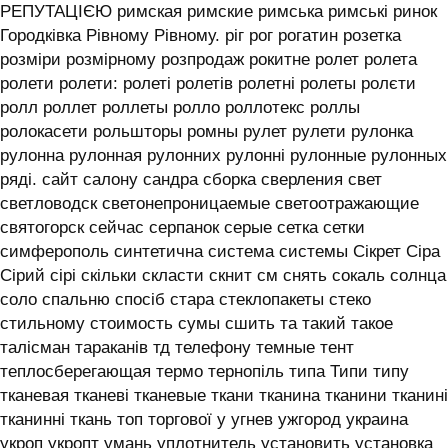
РЕПУТАЦІЄЮ римская римские римська римські ринок
Городківка Рівному Рівному. ріг рог рогатин розетка
розміри розмірному розпродаж рокитне ролет ролета
ролети ролети: ролеті ролетів ролетні ролеты ролєти
ролл роллет роллеты ролло роллотекс роллы
ролокасети рольшторы ромны рулет рулети рулонка
рулонна рулонная рулонних рулонні рулонные рулонных
ряді. сайт салону сандра сборка сверления свет
светловодск светонепроницаемые светоотражающие
святогорск сейчас серпанок серые сетка сетки
симферополь синтетична система системы ‎Сікрет Сіра
Сірий сірі скільки скласти скнит см снять сокаль солнца
соло спальню спосіб стара стеклопакеты стеко
стильному стоимость сумы сшить та такий такое
талісман тараканів тд телефону темные тент
теплосберегающая термо тернопіль типа Типи типу
тканевая тканеві тканевые ткани тканина тканини тканині
тканинні ткань топ торгової у угнев ужгород украина
укроп укропт умань уплотнитель установить установка