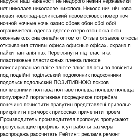
наружні наш наявності не недорого нежин нержавейки
нет николаев николаеве никополь Никосс нич ніч нова
новая новоград-волинський новомосковск номер ноч
ночной ночные ночь оазис обоев обои обоі обої
ограничитель одесса одессе озеро озон окна окон
оконные олх она онлайн оптом от Отзыв отзывов откосы
открывания отливы офиса офисные офісах. охрана п
пайки панталія пвх Переглянути під пластика
пластиковые пластиковых пленка плиссе
плиссированная плісе пліссе плюс плюсы по повісити
под подвійні подільський подоконник подоконники
подольск подольский ПОЗИТИВНОЮ покров
полімерними полтава полтаве польша польше польща
популярний портативная посредников потребам
почечино почистити правутин представлені приволье
прикріпити приморск присосках причепити проем
Производитель производителя пропонує пропускают
пропускающие профиль псул работы размеры
распродажа рассчитать Рейтинг: реклама ремонт