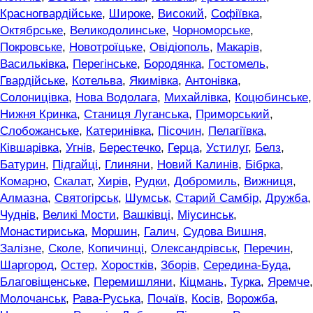
Красногвардійське
,
Широке
,
Високий
,
Софіївка
,
Октябрське
,
Великодолинське
,
Чорноморське
,
Покровське
,
Новотроїцьке
,
Овідіополь
,
Макарів
,
Васильківка
,
Перегінське
,
Бородянка
,
Гостомель
,
Гвардійське
,
Котельва
,
Якимівка
,
Антонівка
,
Солоницівка
,
Нова Водолага
,
Михайлівка
,
Коцюбинське
,
Нижня Кринка
,
Станиця Луганська
,
Приморський
,
Слобожанське
,
Катеринівка
,
Пісочин
,
Пелагіївка
,
Ківшарівка
,
Угнів
,
Берестечко
,
Герца
,
Устилуг
,
Белз
,
Батурин
,
Підгайці
,
Глиняни
,
Новий Калинів
,
Бібрка
,
Комарно
,
Скалат
,
Хирів
,
Рудки
,
Добромиль
,
Вижниця
,
Алмазна
,
Святогірськ
,
Шумськ
,
Старий Самбір
,
Дружба
,
Чуднів
,
Великі Мости
,
Вашківці
,
Міусинськ
,
Монастириська
,
Моршин
,
Галич
,
Судова Вишня
,
Залізне
,
Сколе
,
Копичинці
,
Олександрівськ
,
Перечин
,
Шаргород
,
Остер
,
Хоростків
,
Зборів
,
Середина-Буда
,
Благовіщенське
,
Перемишляни
,
Кіцмань
,
Турка
,
Яремче
,
Молочанськ
,
Рава-Руська
,
Почаїв
,
Косів
,
Ворожба
,