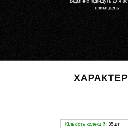
Відмінно підійдуть для вс
приміщень
ХАРАКТЕ
Кількість колекцій:
35шт