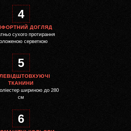
4
МФОРТНИЙ ДОГЛЯД
тньо сухого протирання
оложеною серветкою
5
ЛЕВІДШТОВХУЮЧІ
ТКАНИНИ
оліестер шириною до 280
см
6