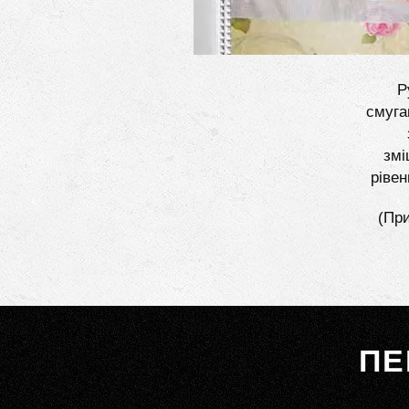
Р
смуга
змі
рівен
(При
ПЕ