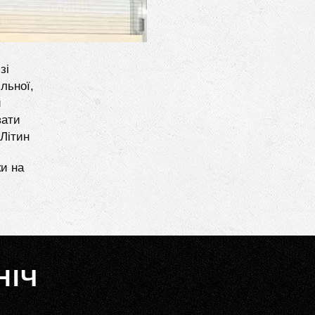
зі
льної,
и
вати
 Літин
ки на
НІЧ