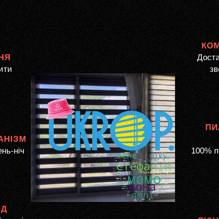
КО
НЯ
Доста
ити
зв
ПИ
АНІЗМ
ень-ніч
100% п
ЯД