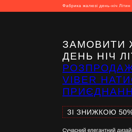
Фабрика жалюзі день-ніч Літин
ЗАМОВИТИ 
ДЕНЬ НІЧ Л
РОЗПРОДА
VIBER НАТИ
ПРИЄДНАН
ЗІ ЗНИЖКОЮ 50
Сучасний елегантний дизай