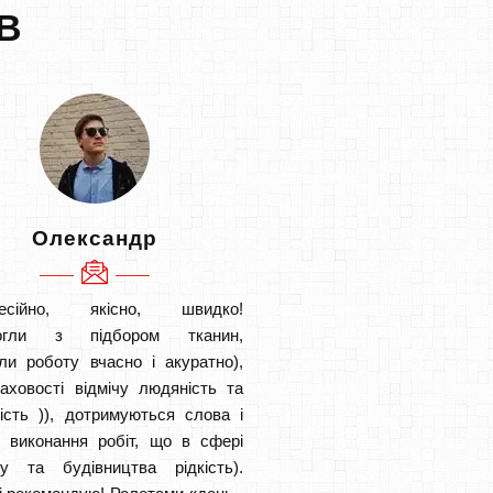
В
Олександр
есійно, якісно, швидко!
огли з підбором тканин,
ли роботу вчасно і акуратно),
аховості відмічу людяність та
ість )), дотримуються слова і
в виконання робіт, що в сфері
ту та будівництва рідкість).