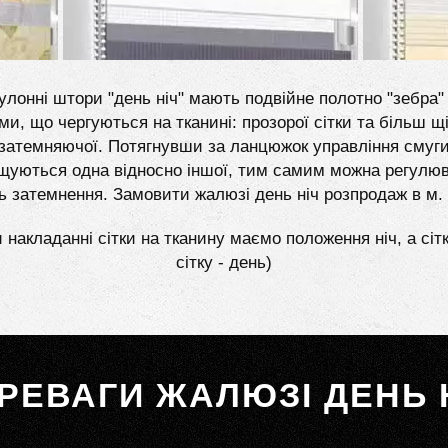
улонні штори "день ніч" мають подвійне полотно "зебра" 
ми, що чергуються на тканині: прозорої сітки та більш щі
затемняючої. Потягнувши за ланцюжок управління смуг
щуються одна відносно іншої, тим самим можна регулю
ь затемнення. Замовити жалюзі день ніч розпродаж в м.
 накладанні сітки на тканину маємо положення ніч, а сіт
сітку - день)
РЕВАГИ ЖАЛЮЗІ ДЕНЬ 