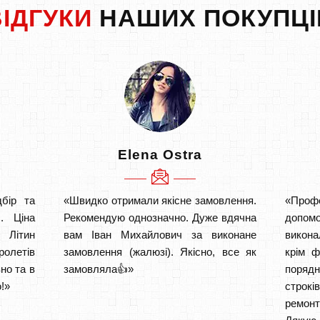
ВІДГУКИ
НАШИХ ПОКУПЦІ
Elena Ostra
бір та
«Швидко отримали якісне замовлення.
«Проф
. Ціна
Рекомендую однозначно. Дуже вдячна
допом
 Літин
вам Іван Михайлович за виконане
викона
ролетів
замовлення (жалюзі). Якісно, все як
крім ф
но та в
замовляла👍»
порядн
!»
строкі
ремон