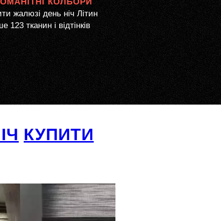
НОМАНІТНІ КОЛЬОРИ
ти жалюзі день ніч Літин
е 123 тканин і відтінків
ІЧ
КУПИТИ