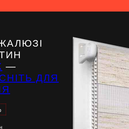
ЖАЛЮЗІ
ІТИН
Ж
—
СНІТЬ ДЛЯ
НЯ
%
н