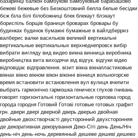
базаринці балкон бамбукові бамбуковые барабашово
бежеві бежевые без Безкоштовний белла белые бесідки
бєж біла білі білобожниці блек блекаут блэкаут
бориспіль борщів браниця броварах бровары бу
будинках будинок бумажні бумажные в вайлдберриз
валберис валки васильков великий вертикальні
вертикальные вертикальных верхнеднепровск вибір
вибрати вигляду вид видео викна винница виробника
виробництва вита виходячи від відгук. відгуки відео
відповідає відправлення. візит вікна вікнапластиковые
вікнах вікно вікном вікон віконні вінниця вольногорске
время встановити встановлення вул вулиця вчепити
выбрать гармонічно гармошка геническ глухов гнивань
говорят горизонтальні горизонтальные горловка город
города городня Готовий Готові готовые готовых графит
грн. двери двері дверной дверь дверью двойная
двойные двохстворчасті двусторонний двухсторонняя
де декоративная декорування Деко-Сіті день День/Ніч
день-ніч день-ночь деревянный дешеве дешеві дешево