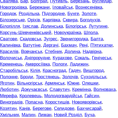
Свалява
,
Бар
,
Болград
,
Путивль
,
Березань
,
Вугледар
,
Новогродівка
,
Бережани
,
Іловайськ
,
Вознесенівка
,
Городок
,
Роздільна
,
Підгородне
,
Бунге
,
Золоте
,
Білозерське
,
Оріхів
,
Карлівка
,
Сквира
,
Богодухів
,
Білопілля
,
Ізяслав
,
Долинська
,
Білогірськ
,
Лутугине
,
Корсунь-Шевченківський
,
Новоукраїнка
,
Шпола
,
Сватове
,
Скадовськ
,
Зугрес
,
Звенигородка
,
Балта
,
Калинівка
,
Ватутіне
,
Дергачі
,
Бахмач
,
Рені
,
П'ятихатки
,
Красилів
,
Вовчанськ
,
Стебник
,
Долина
,
Надвірна
,
Волочиськ
,
Дніпрорудне
,
Курахове
,
Сокаль
,
Генічеськ
,
Кременець
,
Амвросіївка
,
Пологи
,
Ладижин
,
Старобільськ
,
Кілія
,
Красноград
,
Гадяч
,
Вишгород
,
Полонне
,
Броди
,
Тростянець
,
Золочів
,
Суходільськ
,
Яготин
,
Вільногірськ
,
Армянськ
,
Южне
,
Олешки
,
Люботин
,
Докучаєвськ
,
Славутич
,
Кремінна
,
Волноваха
,
Мерефа
,
Кролевець
,
Молодогвардійськ
,
Гайсин
,
Виноградів
,
Попасна
,
Коростишів
,
Новояворівськ
,
Козятин
,
Канів
,
Берегове
,
Селидове
,
Бахчисарай
,
Хмільник
,
Малин
,
Лиман
,
Новий Розділ
,
Буча
,