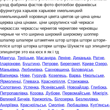
уход фабрика фастов фото фотообои франківськ
фурнитура харьков харькове хмельницкий
хмельницький хоровиця цвета цветов це цена цены
церква ціна цінами. ціни цюрупинск чай черкаси
черкассах черкассы чернигов чернигове черновцы
черные чи что ширина широкий широкому шоппер
шпалер шпалери штакетник штор штора штори штори-
плісе шторі шторка шторки шторы Шукаєте що эпицентр
эпицентре это юа юск я як і тд
Мангуш
,
Троїцьке
,
Масандра
,
Леніне
,
Диканька
,
Ратне
,
Іларіонове
,
Буштино
,
Петрове
,
Берегомет
,
Криве Озеро
,
Маньківка
,
Любимівка
,
Сахновщина
,
Біловодськ
,
Вапнярка
,
Нове
,
Гурзуф
,
Козелець
,
Варва
,
Нікольське
,
Ярмолинці
,
Глеваха
,
Краснопілля
,
Стрижавка
,
Солотвино
,
Успенка
,
Ясенівський
,
Новоайдар
,
Глибока
,
Петропавлівка
,
Козова
,
Дубове
,
Первомайське
,
Міжгір'я
,
Великий Бичків
,
Крижопіль
,
Білозерка
,
Безлюдівка
,
Андріївка
,
Красноїльськ
,
Смоліне
,
Любашівка
,
Куп'янськ-