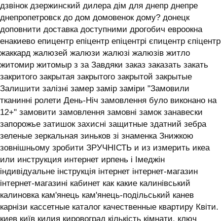
дзвінок дзержинский дилера дім для днепр днепре
днепропетровск до дом домовенок дому? донецк
доповнити доставка доступними дрогобич евроокна
енакиево епицентр епіцентр епіцентрі єпицентр єпіцентр
жаккард жалюзей жалюзи жалюзі жалюзів житло
житомир житомыр з за Завдяки заказ заказать закать
закритого закрытая закрытого закрытой закрытые
Залишити залізні замер замір заміри "Замовили
тканинні ролети День-Ніч замовлення було виконано на
12+" замовити замовлення замовні замок занавески
запорожье затишок захисні защитные здатний зебра
зеленые зеркальная зиньков зі знаменка Знижкою
зовнішньому зробити ЗРУЧНІСТЬ и из измерить икеа
или инструкция интернет ирпень і ‎Імеджін
індивідуальне інструкція інтернет інтернет-магазин
інтернет-магазині кабинет как какие калинівський
калиновка кам'янець кам'янець-подільський канев
карнізи кассетные каталог качественные квартиру Квіти.
киев київ килия кировоград кількість кімнати. ключ