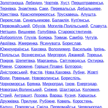
Золотоноша
,
Лебедин
,
Чортків
,
Хуст
,
Першотравенськ
,
Тернівка
,
Знам'янка
,
Саки
,
Перевальськ
,
Дебальцеве
,
Хрестівка
,
Красноперекопськ
,
Трускавець
,
Алушта
,
Переяслав
,
Синельникове
,
Балаклія
,
Куп'янськ
,
Первомайський
,
Обухів
,
Могилів-Подільський
,
Славута
,
Нетішин
,
Вишневе
,
Голубівка
,
Старокостянтинів
,
Добропілля
,
Глухів
,
Боярка
,
Токмак
,
Самбір
,
Чугуїв
,
Авдіївка
,
Жмеринка
,
Ясинувата
,
Борислав
,
Южноукраїнськ
,
Каховка
,
Володимир
,
Васильків
,
Ірпінь
,
Подільськ
,
Вознесенськ
,
Миргород
,
Джанкой
,
Торецьк
,
Покров
,
Шепетівка
,
Марганець
,
Світловодськ
,
Охтирка
,
Ромни
,
Сорокине
,
Горішні Плавні
,
Білгород-
Дністровський
,
Фастів
,
Нова Каховка
,
Лубни
,
Жовті
Води
,
Ровеньки
,
Нововолинськ
,
Бориспіль
,
Чорноморськ
,
Брянка
,
Мирноград
,
Ізюм
,
Енергодар
,
Новоград-Волинський
,
Сніжне
,
Шахтарськ
,
Коломия
,
Стрий
,
Антрацит
,
Лозова
,
Вараш
,
Кузня
,
Харцизьк
,
Дружківка
,
Прилуки
,
Рубіжне
,
Ковель
,
Коростень
,
Калуш
,
Покровськ
,
Сміла
,
Первомайськ
,
Червоноград
,