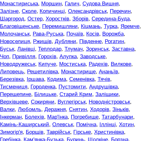
Монастириська
,
Моршин
,
Галич
,
Судова Вишня
,
Залізне
,
Сколе
,
Копичинці
,
Олександрівськ
,
Перечин
,
Шаргород
,
Остер
,
Хоростків
,
Зборів
,
Середина-Буда
,
Благовіщенське
,
Перемишляни
,
Кіцмань
,
Турка
,
Яремче
,
Молочанськ
,
Рава-Руська
,
Почаїв
,
Косів
,
Ворожба
,
Новоселиця
,
Ржищів
,
Дубляни
,
Південне
,
Рогатин
,
Буськ
,
Ланівці
,
Теплодар
,
Тлумач
,
Зоринськ
,
Заставна
,
Чоп
,
Привілля
,
Горохів
,
Алупка
,
Заводське
,
Новодружеськ
,
Кипуче
,
Мостиська
,
Радехів
,
Вилкове
,
Липовець
,
Решетилівка
,
Монастирище
,
Ананьїв
,
Березівка
,
Іршава
,
Кодима
,
Семенівка
,
Тячів
,
Тисмениця
,
Городенка
,
Пустомити
,
Андрушівка
,
Перещепине
,
Білицьке
,
Старий Крим
,
Заліщики
,
Верхівцеве
,
Сокиряни
,
Вуглегірськ
,
Новодністровськ
,
Валки
,
Любомль
,
Деражня
,
Снятин
,
Ходорів
,
Зіньків
,
Інкерман
,
Болехів
,
Мар'їнка
,
Погребище
,
Татарбунари
,
Камінь-Каширський
,
Олевськ
,
Помічна
,
Іллінці
,
Хотин
,
Зимогір'я
,
Борщів
,
Таврійськ
,
Гірське
,
Христинівка
,
Гребінка
,
Кам'янка-Бузька
,
Буринь
,
Щолкіне
,
Борзна
,