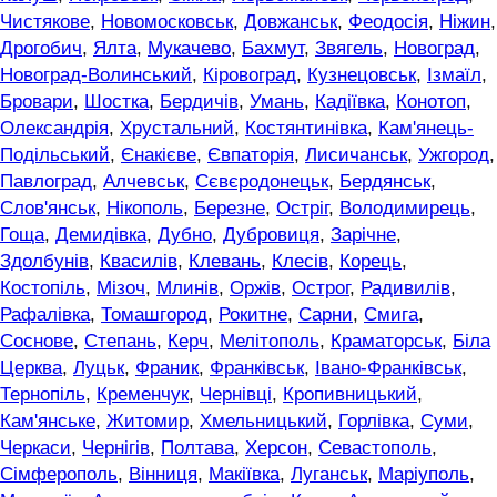
Чистякове
,
Новомосковськ
,
Довжанськ
,
Феодосія
,
Ніжин
,
Дрогобич
,
Ялта
,
Мукачево
,
Бахмут
,
Звягель
,
Новоград
,
Новоград-Волинський
,
Кіровоград
,
Кузнецовськ
,
Ізмаїл
,
Бровари
,
Шостка
,
Бердичів
,
Умань
,
Кадіївка
,
Конотоп
,
Олександрія
,
Хрустальний
,
Костянтинівка
,
Кам'янець-
Подільський
,
Єнакієве
,
Євпаторія
,
Лисичанськ
,
Ужгород
,
Павлоград
,
Алчевськ
,
Сєвєродонецьк
,
Бердянськ
,
Слов'янськ
,
Нікополь
,
Березне
,
Остріг
,
Володимирець
,
Гоща
,
Демидівка
,
Дубно
,
Дубровиця
,
Зарічне
,
Здолбунів
,
Квасилів
,
Клевань
,
Клесів
,
Корець
,
Костопіль
,
Мізоч
,
Млинів
,
Оржів
,
Острог
,
Радивилів
,
Рафалівка
,
Томашгород
,
Рокитне
,
Сарни
,
Смига
,
Соснове
,
Степань
,
Керч
,
Мелітополь
,
Краматорськ
,
Біла
Церква
,
Луцьк
,
Франик
,
Франківськ
,
Івано-Франківськ
,
Тернопіль
,
Кременчук
,
Чернівці
,
Кропивницький
,
Кам'янське
,
Житомир
,
Хмельницький
,
Горлівка
,
Суми
,
Черкаси
,
Чернігів
,
Полтава
,
Херсон
,
Севастополь
,
Сімферополь
,
Вінниця
,
Макіївка
,
Луганськ
,
Маріуполь
,