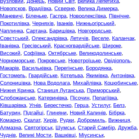
Вузловий
,
Донець
,
Новий Світ
,
Велика Лепетиха
,
Новопсков
,
Врадіївка
,
Сєверне
,
Велика Димерка
,
Маневичі
,
Біленьке
,
Гаспра
,
Новоолексіївка
,
Північне
,
Покотилівка
,
Черняхів
,
Іванків
,
Нижньогірський
,
Чаплинка
,
Сартана
,
Баришівка
,
Новгородське
,
Совєтський
,
Олександрівка
,
Летичів
,
Веселе
,
Каланчак
,
Іванівка
,
Гресівський
,
Красногвардійське
,
Широке
,
Високий
,
Софіївка
,
Октябрське
,
Великодолинське
,
Чорноморське
,
Покровське
,
Новотроїцьке
,
Овідіополь
,
Макарів
,
Васильківка
,
Перегінське
,
Бородянка
,
Гостомель
,
Гвардійське
,
Котельва
,
Якимівка
,
Антонівка
,
Солоницівка
,
Нова Водолага
,
Михайлівка
,
Коцюбинське
,
Нижня Кринка
,
Станиця Луганська
,
Приморський
,
Слобожанське
,
Катеринівка
,
Пісочин
,
Пелагіївка
,
Ківшарівка
,
Угнів
,
Берестечко
,
Герца
,
Устилуг
,
Белз
,
Батурин
,
Підгайці
,
Глиняни
,
Новий Калинів
,
Бібрка
,
Комарно
,
Скалат
,
Хирів
,
Рудки
,
Добромиль
,
Вижниця
,
Алмазна
,
Святогірськ
,
Шумськ
,
Старий Самбір
,
Дружба
,
Чуднів
,
Великі Мости
,
Вашківці
,
Міусинськ
,