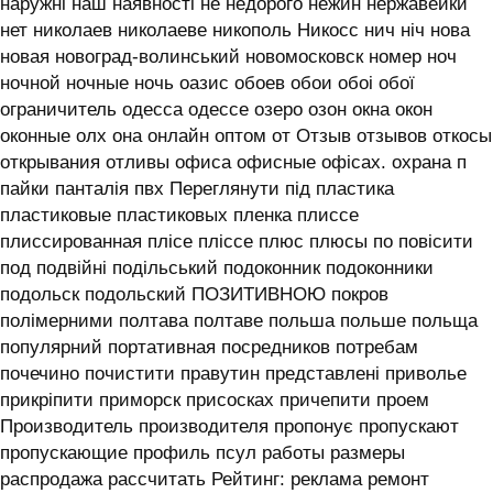
наружні наш наявності не недорого нежин нержавейки
нет николаев николаеве никополь Никосс нич ніч нова
новая новоград-волинський новомосковск номер ноч
ночной ночные ночь оазис обоев обои обоі обої
ограничитель одесса одессе озеро озон окна окон
оконные олх она онлайн оптом от Отзыв отзывов откосы
открывания отливы офиса офисные офісах. охрана п
пайки панталія пвх Переглянути під пластика
пластиковые пластиковых пленка плиссе
плиссированная плісе пліссе плюс плюсы по повісити
под подвійні подільський подоконник подоконники
подольск подольский ПОЗИТИВНОЮ покров
полімерними полтава полтаве польша польше польща
популярний портативная посредников потребам
почечино почистити правутин представлені приволье
прикріпити приморск присосках причепити проем
Производитель производителя пропонує пропускают
пропускающие профиль псул работы размеры
распродажа рассчитать Рейтинг: реклама ремонт