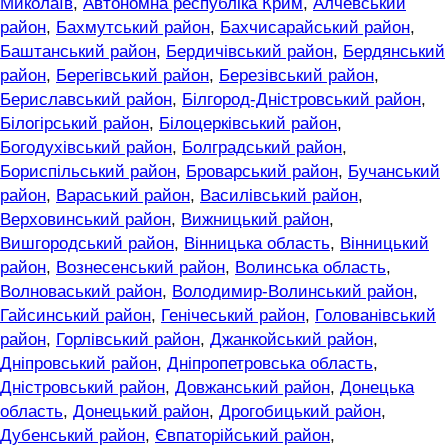
Миколаїв
,
Автономна республіка Крим
,
Алчевський
район
,
Бахмутський район
,
Бахчисарайський район
,
Баштанський район
,
Бердичівський район
,
Бердянський
район
,
Берегівський район
,
Березівський район
,
Бериславський район
,
Білгород-Дністровський район
,
Білогірський район
,
Білоцерківський район
,
Богодухівський район
,
Болградський район
,
Бориспільський район
,
Броварський район
,
Бучанський
район
,
Вараський район
,
Василівський район
,
Верховинський район
,
Вижницький район
,
Вишгородський район
,
Вінницька область
,
Вінницький
район
,
Вознесенський район
,
Волинська область
,
Волноваський район
,
Володимир-Волинський район
,
Гайсинський район
,
Генічеський район
,
Голованівський
район
,
Горлівський район
,
Джанкойський район
,
Дніпровський район
,
Дніпропетровська область
,
Дністровський район
,
Довжанський район
,
Донецька
область
,
Донецький район
,
Дрогобицький район
,
Дубенський район
,
Євпаторійський район
,