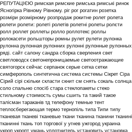
РЕПУТАЦІЄЮ римская римские римська римські ринок
Ясногірка Рівному Рівному. ріг рог рогатин розетка
розміри розмірному розпродаж рокитне ролет ролета
ролети ролети: ролеті ролетів ролетні ролеты ролєти
ролл роллет роллеты ролло роллотекс роллы
ролокасети рольшторы ромны рулет рулети рулонка
рулонна рулонная рулонних рулонні рулонные рулонных
ряді. сайт салону сандра сборка сверления свет
светловодск светонепроницаемые светоотражающие
святогорск сейчас серпанок серые сетка сетки
симферополь синтетична система системы ‎Сікрет Сіра
Сірий сірі скільки скласти скнит см снять сокаль солнца
соло спальню спосіб стара стеклопакеты стеко
стильному стоимость сумы сшить та такий такое
талісман тараканів тд телефону темные тент
теплосберегающая термо тернопіль типа Типи типу
тканевая тканеві тканевые ткани тканина тканини тканині
тканинні ткань топ торгової у угнев ужгород украина
укроп укропт умань уплотнитель установить установка