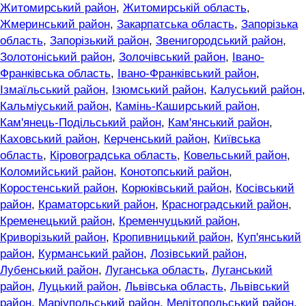
Житомирський район
,
Житомирській область
,
Жмеринський район
,
Закарпатська область
,
Запорізька
область
,
Запорізький район
,
Звенигородський район
,
Золотоніський район
,
Золочівський район
,
Івано-
Франківська область
,
Івано-Франківський район
,
Ізмаїльський район
,
Ізюмський район
,
Калуський район
,
Кальміуський район
,
Камінь-Каширський район
,
Кам'янець-Подільський район
,
Кам'янський район
,
Каховський район
,
Керченський район
,
Київська
область
,
Кіровоградська область
,
Ковельський район
,
Коломийський район
,
Конотопський район
,
Коростенський район
,
Корюківський район
,
Косівський
район
,
Краматорський район
,
Красноградський район
,
Кременецький район
,
Кременчуцький район
,
Криворізький район
,
Кропивницький район
,
Куп'янський
район
,
Курманський район
,
Лозівський район
,
Лубенський район
,
Луганська область
,
Луганський
район
,
Луцький район
,
Львівська область
,
Львівський
район
,
Маріупольський район
,
Мелітопольський район
,