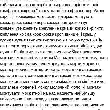
кобеляки козова козырёк кольори кольорів компанії
комфорт конкретної консультація конфискат коробкою
корчів'я корюковка котовского которые коштують
краматорск красношора кременная кременчуг
кременчуге крепить крепление кривий кривой кріпити
кріплення крісла крок кроква кропивницкий крышу
куликів купити купить куплю кухни кухню кухня ‎Лайн
лен лента леруа линия липучках личный лінія луцьк
лучше Львів льняные льон льонокомбінат люверсах
магазин магазині магазины Має макеевка максимально
марганцовка мариуполе мариуполь марки маркизы
меллер мерлен металлические металлопластиковые
металопластикове металопластикові метр механизм
мешковина мини минусы мир міжкімнатні міні могилев
могилеве моделей мойку молочний молочні монтаж
монтувати москитной на над надають найбільшу
найдосконаліша накладка накладками наличии
наличником напівтонів направляючою направляющие