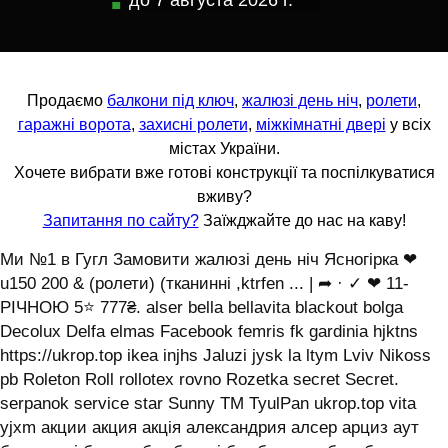
до
7 августа 2026 г.
Продаємо
балкони під ключ
,
жалюзі день ніч
,
ролети
,
гаражні ворота
,
захисні ролети
,
міжкімнатні двері
у всіх
містах України.
Хочете вибрати вже готові конструкції та поспілкуватися
вживу?
Запитання по сайту?
Заїжджайте до нас на каву!
Ми №1 в Гугл Замовити жалюзі день ніч Ясногірка ❤
u150 200 & (ролети) (тканинні ,ktrfen ... | ➦ · ✓ ❤ 11-
РІЧНОЮ 5⭐ 777₴. alser bella bellavita blackout bolga
Decolux Delfa elmas Facebook femris fk gardinia hjktns
https://ukrop.top ikea injhs Jaluzi jysk la ltym Lviv Nikoss
pb Roleton Roll rollotex rovno Rozetka secret Secret.
serpanok service star Sunny TM TyulPan ukrop.top vita
yjxm акции акция акція александрия алсер арциз аут