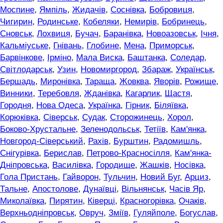
Моспине
,
Ямпіль
,
Жидачів
,
Соснівка
,
Бобровиця
,
Чигирин
,
Родинське
,
Кобеляки
,
Немирів
,
Бобринець
,
Сновськ
,
Лохвиця
,
Бучач
,
Баранівка
,
Новоазовськ
,
Ічня
,
Кальміуське
,
Гнівань
,
Глобине
,
Мена
,
Приморськ
,
Барвінкове
,
Ірміно
,
Мала Виска
,
Баштанка
,
Соледар
,
Світлодарськ
,
Узин
,
Новомиргород
,
Збараж
,
Українськ
,
Бершадь
,
Миронівка
,
Тараща
,
Жовква
,
Яворів
,
Рожище
,
Винники
,
Теребовля
,
Жданівка
,
Кагарлик
,
Щастя
,
Городня
,
Нова Одеса
,
Українка
,
Гірник
,
Біляївка
,
Корюківка
,
Сіверськ
,
Судак
,
Сторожинець
,
Хорол
,
Боково-Хрустальне
,
Зеленодольськ
,
Тетіїв
,
Кам'янка
,
Новгород-Сіверський
,
Рахів
,
Бурштин
,
Радомишль
,
Снігурівка
,
Берислав
,
Петрово-Красносілля
,
Кам'янка-
Дніпровська
,
Василівка
,
Городище
,
Жашків
,
Носівка
,
Гола Пристань
,
Гайворон
,
Тульчин
,
Новий Буг
,
Арциз
,
Тальне
,
Апостолове
,
Дунаївці
,
Вільнянськ
,
Часів Яр
,
Миколаївка
,
Пирятин
,
Ківерці
,
Красногорівка
,
Очаків
,
Верхньодніпровськ
,
Овруч
,
Зміїв
,
Гуляйполе
,
Богуслав
,