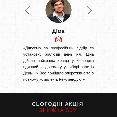
Діма
«Дякуємо за професійний підбір та
«Швидк
установку жалюзів день ніч. Ціна
Рекоме
дійсно найкраща краща у Ясногірка
вам І
вдячний за допомогу у виборі ролетів
замовл
День-ніч.Все прийшло оперативно та в
замовл
повному комплекті. Рекомендую!»
СЬОГОДНІ АКЦІЯ!
ЗНИЖКА 50%