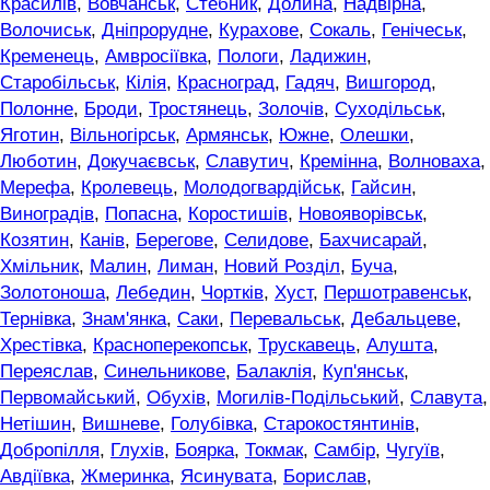
Красилів
,
Вовчанськ
,
Стебник
,
Долина
,
Надвірна
,
Волочиськ
,
Дніпрорудне
,
Курахове
,
Сокаль
,
Генічеськ
,
Кременець
,
Амвросіївка
,
Пологи
,
Ладижин
,
Старобільськ
,
Кілія
,
Красноград
,
Гадяч
,
Вишгород
,
Полонне
,
Броди
,
Тростянець
,
Золочів
,
Суходільськ
,
Яготин
,
Вільногірськ
,
Армянськ
,
Южне
,
Олешки
,
Люботин
,
Докучаєвськ
,
Славутич
,
Кремінна
,
Волноваха
,
Мерефа
,
Кролевець
,
Молодогвардійськ
,
Гайсин
,
Виноградів
,
Попасна
,
Коростишів
,
Новояворівськ
,
Козятин
,
Канів
,
Берегове
,
Селидове
,
Бахчисарай
,
Хмільник
,
Малин
,
Лиман
,
Новий Розділ
,
Буча
,
Золотоноша
,
Лебедин
,
Чортків
,
Хуст
,
Першотравенськ
,
Тернівка
,
Знам'янка
,
Саки
,
Перевальськ
,
Дебальцеве
,
Хрестівка
,
Красноперекопськ
,
Трускавець
,
Алушта
,
Переяслав
,
Синельникове
,
Балаклія
,
Куп'янськ
,
Первомайський
,
Обухів
,
Могилів-Подільський
,
Славута
,
Нетішин
,
Вишневе
,
Голубівка
,
Старокостянтинів
,
Добропілля
,
Глухів
,
Боярка
,
Токмак
,
Самбір
,
Чугуїв
,
Авдіївка
,
Жмеринка
,
Ясинувата
,
Борислав
,