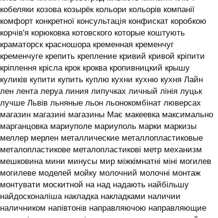
кобеляки козова козырёк кольори кольорів компанії
комфорт конкретної консультація конфискат коробкою
корчів'я корюковка котовского которые коштують
краматорск красношора кременная кременчуг
кременчуге крепить крепление кривий кривой кріпити
кріплення крісла крок кроква кропивницкий крышу
куликів купити купить куплю кухни кухню кухня ‎Лайн
лен лента леруа линия липучках личный лінія луцьк
лучше Львів льняные льон льонокомбінат люверсах
магазин магазині магазины Має макеевка максимально
марганцовка мариуполе мариуполь марки маркизы
меллер мерлен металлические металлопластиковые
металопластикове металопластикові метр механизм
мешковина мини минусы мир міжкімнатні міні могилев
могилеве моделей мойку молочний молочні монтаж
монтувати москитной на над надають найбільшу
найдосконаліша накладка накладками наличии
наличником напівтонів направляючою направляющие