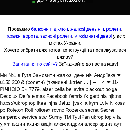
до
7 августа 2026 г.
Продаємо
балкони під ключ
,
жалюзі день ніч
,
ролети
,
гаражні ворота
,
захисні ролети
,
міжкімнатні двері
у всіх
містах України.
Хочете вибрати вже готові конструкції та поспілкуватися
вживу?
Запитання по сайту?
Заїжджайте до нас на каву!
Ми №1 в Гугл Замовити жалюзі день ніч Андріївка ❤
u150 200 & (ролети) (тканинні ,ktrfen ... | ➦ · ✓ ❤ 11-
РІЧНОЮ 5⭐ 777₴. alser bella bellavita blackout bolga
Decolux Delfa elmas Facebook femris fk gardinia hjktns
https://ukrop.top ikea injhs Jaluzi jysk la ltym Lviv Nikoss
pb Roleton Roll rollotex rovno Rozetka secret Secret.
serpanok service star Sunny TM TyulPan ukrop.top vita
yjxm акции акция акція александрия алсер арциз аут