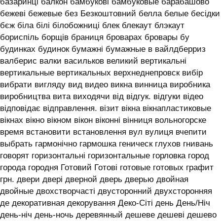
базаринці балкон бамбукові бамбуковые барабашово
бежеві бежевые без Безкоштовний белла белые бесідки
бєж біла білі білобожниці блек блекаут блэкаут
бориспіль борщів браниця броварах бровары бу
будинках будинок бумажні бумажные в вайлдберриз
валберис валки васильков великий вертикальні
вертикальные вертикальных верхнеднепровск вибір
вибрати вигляду вид видео викна винница виробника
виробництва вита виходячи від відгук. відгуки відео
відповідає відправлення. візит вікна вікнапластиковые
вікнах вікно вікном вікон віконні вінниця вольногорске
время встановити встановлення вул вулиця вчепити
выбрать гармонічно гармошка геническ глухов гнивань
говорят горизонтальні горизонтальные горловка город
города городня Готовий Готові готовые готовых графит
грн. двери двері дверной дверь дверью двойная
двойные двохстворчасті двусторонний двухсторонняя
де декоративная декорування Деко-Сіті день День/Ніч
день-ніч день-ночь деревянный дешеве дешеві дешево