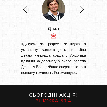
Діма
«Дякуємо за професійний підбір та
«Швидк
установку жалюзів день ніч. Ціна
Рекоме
дійсно найкраща краща у Андріївка
вам І
вдячний за допомогу у виборі ролетів
замовл
День-ніч.Все прийшло оперативно та в
замовл
повному комплекті. Рекомендую!»
СЬОГОДНІ АКЦІЯ!
ЗНИЖКА 50%