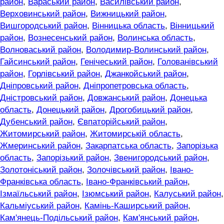
район
,
Вараський район
,
Василівський район
,
Верховинський район
,
Вижницький район
,
Вишгородський район
,
Вінницька область
,
Вінницький
район
,
Вознесенський район
,
Волинська область
,
Волноваський район
,
Володимир-Волинський район
,
Гайсинський район
,
Генічеський район
,
Голованівський
район
,
Горлівський район
,
Джанкойський район
,
Дніпровський район
,
Дніпропетровська область
,
Дністровський район
,
Довжанський район
,
Донецька
область
,
Донецький район
,
Дрогобицький район
,
Дубенський район
,
Євпаторійський район
,
Житомирський район
,
Житомирській область
,
Жмеринський район
,
Закарпатська область
,
Запорізька
область
,
Запорізький район
,
Звенигородський район
,
Золотоніський район
,
Золочівський район
,
Івано-
Франківська область
,
Івано-Франківський район
,
Ізмаїльський район
,
Ізюмський район
,
Калуський район
,
Кальміуський район
,
Камінь-Каширський район
,
Кам'янець-Подільський район
,
Кам'янський район
,