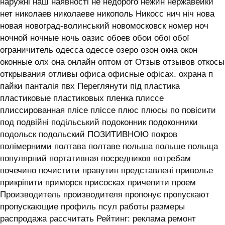
наружні наш наявності не недорого нежин нержавейки
нет николаев николаеве никополь Никосс нич ніч нова
новая новоград-волинський новомосковск номер ноч
ночной ночные ночь оазис обоев обои обоі обої
ограничитель одесса одессе озеро озон окна окон
оконные олх она онлайн оптом от Отзыв отзывов откосы
открывания отливы офиса офисные офісах. охрана п
пайки панталія пвх Переглянути під пластика
пластиковые пластиковых пленка плиссе
плиссированная плісе пліссе плюс плюсы по повісити
под подвійні подільський подоконник подоконники
подольск подольский ПОЗИТИВНОЮ покров
полімерними полтава полтаве польша польше польща
популярний портативная посредников потребам
почечино почистити правутин представлені приволье
прикріпити приморск присосках причепити проем
Производитель производителя пропонує пропускают
пропускающие профиль псул работы размеры
распродажа рассчитать Рейтинг: реклама ремонт