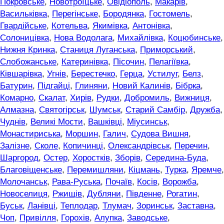
Покровське
,
Новотроїцьке
,
Овідіополь
,
Макарів
,
Васильківка
,
Перегінське
,
Бородянка
,
Гостомель
,
Гвардійське
,
Котельва
,
Якимівка
,
Антонівка
,
Солоницівка
,
Нова Водолага
,
Михайлівка
,
Коцюбинське
,
Нижня Кринка
,
Станиця Луганська
,
Приморський
,
Слобожанське
,
Катеринівка
,
Пісочин
,
Пелагіївка
,
Ківшарівка
,
Угнів
,
Берестечко
,
Герца
,
Устилуг
,
Белз
,
Батурин
,
Підгайці
,
Глиняни
,
Новий Калинів
,
Бібрка
,
Комарно
,
Скалат
,
Хирів
,
Рудки
,
Добромиль
,
Вижниця
,
Алмазна
,
Святогірськ
,
Шумськ
,
Старий Самбір
,
Дружба
,
Чуднів
,
Великі Мости
,
Вашківці
,
Міусинськ
,
Монастириська
,
Моршин
,
Галич
,
Судова Вишня
,
Залізне
,
Сколе
,
Копичинці
,
Олександрівськ
,
Перечин
,
Шаргород
,
Остер
,
Хоростків
,
Зборів
,
Середина-Буда
,
Благовіщенське
,
Перемишляни
,
Кіцмань
,
Турка
,
Яремче
,
Молочанськ
,
Рава-Руська
,
Почаїв
,
Косів
,
Ворожба
,
Новоселиця
,
Ржищів
,
Дубляни
,
Південне
,
Рогатин
,
Буськ
,
Ланівці
,
Теплодар
,
Тлумач
,
Зоринськ
,
Заставна
,
Чоп
,
Привілля
,
Горохів
,
Алупка
,
Заводське
,