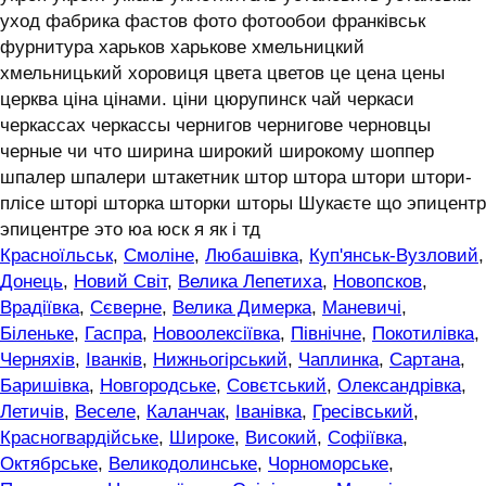
уход фабрика фастов фото фотообои франківськ
фурнитура харьков харькове хмельницкий
хмельницький хоровиця цвета цветов це цена цены
церква ціна цінами. ціни цюрупинск чай черкаси
черкассах черкассы чернигов чернигове черновцы
черные чи что ширина широкий широкому шоппер
шпалер шпалери штакетник штор штора штори штори-
плісе шторі шторка шторки шторы Шукаєте що эпицентр
эпицентре это юа юск я як і тд
Красноїльськ
,
Смоліне
,
Любашівка
,
Куп'янськ-Вузловий
,
Донець
,
Новий Світ
,
Велика Лепетиха
,
Новопсков
,
Врадіївка
,
Сєверне
,
Велика Димерка
,
Маневичі
,
Біленьке
,
Гаспра
,
Новоолексіївка
,
Північне
,
Покотилівка
,
Черняхів
,
Іванків
,
Нижньогірський
,
Чаплинка
,
Сартана
,
Баришівка
,
Новгородське
,
Совєтський
,
Олександрівка
,
Летичів
,
Веселе
,
Каланчак
,
Іванівка
,
Гресівський
,
Красногвардійське
,
Широке
,
Високий
,
Софіївка
,
Октябрське
,
Великодолинське
,
Чорноморське
,