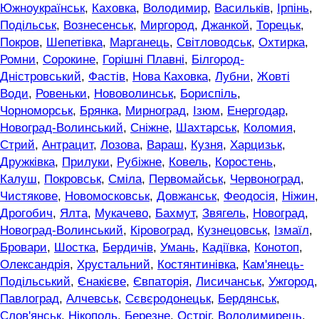
Южноукраїнськ
,
Каховка
,
Володимир
,
Васильків
,
Ірпінь
,
Подільськ
,
Вознесенськ
,
Миргород
,
Джанкой
,
Торецьк
,
Покров
,
Шепетівка
,
Марганець
,
Світловодськ
,
Охтирка
,
Ромни
,
Сорокине
,
Горішні Плавні
,
Білгород-
Дністровський
,
Фастів
,
Нова Каховка
,
Лубни
,
Жовті
Води
,
Ровеньки
,
Нововолинськ
,
Бориспіль
,
Чорноморськ
,
Брянка
,
Мирноград
,
Ізюм
,
Енергодар
,
Новоград-Волинський
,
Сніжне
,
Шахтарськ
,
Коломия
,
Стрий
,
Антрацит
,
Лозова
,
Вараш
,
Кузня
,
Харцизьк
,
Дружківка
,
Прилуки
,
Рубіжне
,
Ковель
,
Коростень
,
Калуш
,
Покровськ
,
Сміла
,
Первомайськ
,
Червоноград
,
Чистякове
,
Новомосковськ
,
Довжанськ
,
Феодосія
,
Ніжин
,
Дрогобич
,
Ялта
,
Мукачево
,
Бахмут
,
Звягель
,
Новоград
,
Новоград-Волинський
,
Кіровоград
,
Кузнецовськ
,
Ізмаїл
,
Бровари
,
Шостка
,
Бердичів
,
Умань
,
Кадіївка
,
Конотоп
,
Олександрія
,
Хрустальний
,
Костянтинівка
,
Кам'янець-
Подільський
,
Єнакієве
,
Євпаторія
,
Лисичанськ
,
Ужгород
,
Павлоград
,
Алчевськ
,
Сєвєродонецьк
,
Бердянськ
,
Слов'янськ
,
Нікополь
,
Березне
,
Остріг
,
Володимирець
,