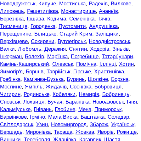
Новодружеськ
,
Кипуче
,
Мостиська
,
Радехів
,
Вилкове
,
Липовець
,
Решетилівка
,
Монастирище
,
Ананьїв
,
Березівка
,
Іршава
,
Кодима
,
Семенівка
,
Тячів
,
Тисмениця
,
Городенка
,
Пустомити
,
Андрушівка
,
Перещепине
,
Білицьке
,
Старий Крим
,
Заліщики
,
Верхівцеве
,
Сокиряни
,
Вуглегірськ
,
Новодністровськ
,
Валки
,
Любомль
,
Деражня
,
Снятин
,
Ходорів
,
Зіньків
,
Інкерман
,
Болехів
,
Мар'їнка
,
Погребище
,
Татарбунари
,
Камінь-Каширський
,
Олевськ
,
Помічна
,
Іллінці
,
Хотин
,
Зимогір'я
,
Борщів
,
Таврійськ
,
Гірське
,
Христинівка
,
Гребінка
,
Кам'янка-Бузька
,
Буринь
,
Щолкіне
,
Борзна
,
Моспине
,
Ямпіль
,
Жидачів
,
Соснівка
,
Бобровиця
,
Чигирин
,
Родинське
,
Кобеляки
,
Немирів
,
Бобринець
,
Сновськ
,
Лохвиця
,
Бучач
,
Баранівка
,
Новоазовськ
,
Ічня
,
Кальміуське
,
Гнівань
,
Глобине
,
Мена
,
Приморськ
,
Барвінкове
,
Ірміно
,
Мала Виска
,
Баштанка
,
Соледар
,
Світлодарськ
,
Узин
,
Новомиргород
,
Збараж
,
Українськ
,
Бершадь
,
Миронівка
,
Тараща
,
Жовква
,
Яворів
,
Рожище
,
Винники
,
Теребовля
,
Жданівка
,
Кагарлик
,
Щастя
,