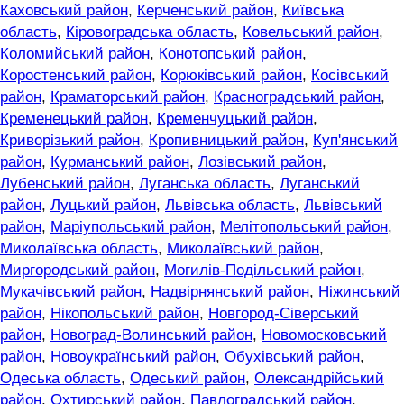
Каховський район
,
Керченський район
,
Київська
область
,
Кіровоградська область
,
Ковельський район
,
Коломийський район
,
Конотопський район
,
Коростенський район
,
Корюківський район
,
Косівський
район
,
Краматорський район
,
Красноградський район
,
Кременецький район
,
Кременчуцький район
,
Криворізький район
,
Кропивницький район
,
Куп'янський
район
,
Курманський район
,
Лозівський район
,
Лубенський район
,
Луганська область
,
Луганський
район
,
Луцький район
,
Львівська область
,
Львівський
район
,
Маріупольський район
,
Мелітопольський район
,
Миколаївська область
,
Миколаївський район
,
Миргородський район
,
Могилів-Подільський район
,
Мукачівський район
,
Надвірнянський район
,
Ніжинський
район
,
Нікопольський район
,
Новгород-Сіверський
район
,
Новоград-Волинський район
,
Новомосковський
район
,
Новоукраїнський район
,
Обухівський район
,
Одеська область
,
Одеський район
,
Олександрійський
район
,
Охтирський район
,
Павлоградський район
,