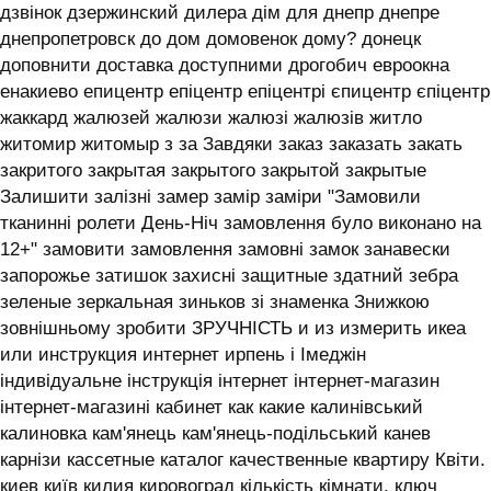
дзвінок дзержинский дилера дім для днепр днепре
днепропетровск до дом домовенок дому? донецк
доповнити доставка доступними дрогобич евроокна
енакиево епицентр епіцентр епіцентрі єпицентр єпіцентр
жаккард жалюзей жалюзи жалюзі жалюзів житло
житомир житомыр з за Завдяки заказ заказать закать
закритого закрытая закрытого закрытой закрытые
Залишити залізні замер замір заміри "Замовили
тканинні ролети День-Ніч замовлення було виконано на
12+" замовити замовлення замовні замок занавески
запорожье затишок захисні защитные здатний зебра
зеленые зеркальная зиньков зі знаменка Знижкою
зовнішньому зробити ЗРУЧНІСТЬ и из измерить икеа
или инструкция интернет ирпень і ‎Імеджін
індивідуальне інструкція інтернет інтернет-магазин
інтернет-магазині кабинет как какие калинівський
калиновка кам'янець кам'янець-подільський канев
карнізи кассетные каталог качественные квартиру Квіти.
киев київ килия кировоград кількість кімнати. ключ