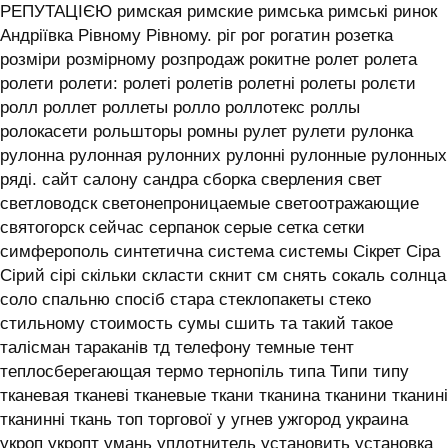
РЕПУТАЦІЄЮ римская римские римська римські ринок
Андріївка Рівному Рівному. ріг рог рогатин розетка
розміри розмірному розпродаж рокитне ролет ролета
ролети ролети: ролеті ролетів ролетні ролеты ролєти
ролл роллет роллеты ролло роллотекс роллы
ролокасети рольшторы ромны рулет рулети рулонка
рулонна рулонная рулонних рулонні рулонные рулонных
ряді. сайт салону сандра сборка сверления свет
светловодск светонепроницаемые светоотражающие
святогорск сейчас серпанок серые сетка сетки
симферополь синтетична система системы ‎Сікрет Сіра
Сірий сірі скільки скласти скнит см снять сокаль солнца
соло спальню спосіб стара стеклопакеты стеко
стильному стоимость сумы сшить та такий такое
талісман тараканів тд телефону темные тент
теплосберегающая термо тернопіль типа Типи типу
тканевая тканеві тканевые ткани тканина тканини тканині
тканинні ткань топ торгової у угнев ужгород украина
укроп укропт умань уплотнитель установить установка