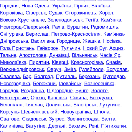
Городня
,
Нова Одеса
,
Українка
,
Гірник
,
Біляївка
,
Корюківка
,
Сіверськ
,
Судак
,
Сторожинець
,
Хорол
,
Боково-Хрустальне
,
Зеленодольськ
,
Тетіїв
,
Кам'янка
,
Новгород-Сіверський
,
Рахів
,
Бурштин
,
Радомишль
,
Снігурівка
,
Берислав
,
Петрово-Красносілля
,
Кам'янка-
Дніпровська
,
Василівка
,
Городище
,
Жашків
,
Носівка
,
Гола Пристань
,
Гайворон
,
Тульчин
,
Новий Буг
,
Арциз
,
Тальне
,
Апостолове
,
Дунаївці
,
Вільнянськ
,
Часів Яр
,
Миколаївка
,
Пирятин
,
Ківерці
,
Красногорівка
,
Очаків
,
Верхньодніпровськ
,
Овруч
,
Зміїв
,
Гуляйполе
,
Богуслав
,
Свалява
,
Бар
,
Болград
,
Путивль
,
Березань
,
Вугледар
,
Новогродівка
,
Бережани
,
Іловайськ
,
Вознесенівка
,
Городок
,
Роздільна
,
Підгородне
,
Бунге
,
Золоте
,
Білозерське
,
Оріхів
,
Карлівка
,
Сквира
,
Богодухів
,
Білопілля
,
Ізяслав
,
Долинська
,
Білогірськ
,
Лутугине
,
Корсунь-Шевченківський
,
Новоукраїнка
,
Шпола
,
Сватове
,
Скадовськ
,
Зугрес
,
Звенигородка
,
Балта
,
Калинівка
,
Ватутіне
,
Дергачі
,
Бахмач
,
Рені
,
П'ятихатки
,