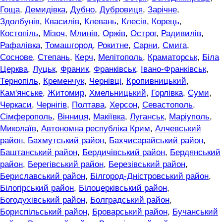
Гоща
,
Демидівка
,
Дубно
,
Дубровиця
,
Зарічне
,
Здолбунів
,
Квасилів
,
Клевань
,
Клесів
,
Корець
,
Костопіль
,
Мізоч
,
Млинів
,
Оржів
,
Острог
,
Радивилів
,
Рафалівка
,
Томашгород
,
Рокитне
,
Сарни
,
Смига
,
Соснове
,
Степань
,
Керч
,
Мелітополь
,
Краматорськ
,
Біла
Церква
,
Луцьк
,
Франик
,
Франківськ
,
Івано-Франківськ
,
Тернопіль
,
Кременчук
,
Чернівці
,
Кропивницький
,
Кам'янське
,
Житомир
,
Хмельницький
,
Горлівка
,
Суми
,
Черкаси
,
Чернігів
,
Полтава
,
Херсон
,
Севастополь
,
Сімферополь
,
Вінниця
,
Макіївка
,
Луганськ
,
Маріуполь
,
Миколаїв
,
Автономна республіка Крим
,
Алчевський
район
,
Бахмутський район
,
Бахчисарайський район
,
Баштанський район
,
Бердичівський район
,
Бердянський
район
,
Берегівський район
,
Березівський район
,
Бериславський район
,
Білгород-Дністровський район
,
Білогірський район
,
Білоцерківський район
,
Богодухівський район
,
Болградський район
,
Бориспільський район
,
Броварський район
,
Бучанський