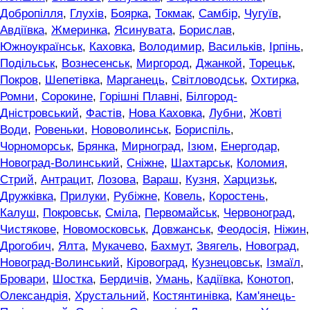
Добропілля
,
Глухів
,
Боярка
,
Токмак
,
Самбір
,
Чугуїв
,
Авдіївка
,
Жмеринка
,
Ясинувата
,
Борислав
,
Южноукраїнськ
,
Каховка
,
Володимир
,
Васильків
,
Ірпінь
,
Подільськ
,
Вознесенськ
,
Миргород
,
Джанкой
,
Торецьк
,
Покров
,
Шепетівка
,
Марганець
,
Світловодськ
,
Охтирка
,
Ромни
,
Сорокине
,
Горішні Плавні
,
Білгород-
Дністровський
,
Фастів
,
Нова Каховка
,
Лубни
,
Жовті
Води
,
Ровеньки
,
Нововолинськ
,
Бориспіль
,
Чорноморськ
,
Брянка
,
Мирноград
,
Ізюм
,
Енергодар
,
Новоград-Волинський
,
Сніжне
,
Шахтарськ
,
Коломия
,
Стрий
,
Антрацит
,
Лозова
,
Вараш
,
Кузня
,
Харцизьк
,
Дружківка
,
Прилуки
,
Рубіжне
,
Ковель
,
Коростень
,
Калуш
,
Покровськ
,
Сміла
,
Первомайськ
,
Червоноград
,
Чистякове
,
Новомосковськ
,
Довжанськ
,
Феодосія
,
Ніжин
,
Дрогобич
,
Ялта
,
Мукачево
,
Бахмут
,
Звягель
,
Новоград
,
Новоград-Волинський
,
Кіровоград
,
Кузнецовськ
,
Ізмаїл
,
Бровари
,
Шостка
,
Бердичів
,
Умань
,
Кадіївка
,
Конотоп
,
Олександрія
,
Хрустальний
,
Костянтинівка
,
Кам'янець-