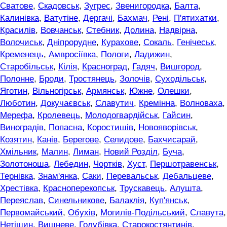
Сватове
,
Скадовськ
,
Зугрес
,
Звенигородка
,
Балта
,
Калинівка
,
Ватутіне
,
Дергачі
,
Бахмач
,
Рені
,
П'ятихатки
,
Красилів
,
Вовчанськ
,
Стебник
,
Долина
,
Надвірна
,
Волочиськ
,
Дніпрорудне
,
Курахове
,
Сокаль
,
Генічеськ
,
Кременець
,
Амвросіївка
,
Пологи
,
Ладижин
,
Старобільськ
,
Кілія
,
Красноград
,
Гадяч
,
Вишгород
,
Полонне
,
Броди
,
Тростянець
,
Золочів
,
Суходільськ
,
Яготин
,
Вільногірськ
,
Армянськ
,
Южне
,
Олешки
,
Люботин
,
Докучаєвськ
,
Славутич
,
Кремінна
,
Волноваха
,
Мерефа
,
Кролевець
,
Молодогвардійськ
,
Гайсин
,
Виноградів
,
Попасна
,
Коростишів
,
Новояворівськ
,
Козятин
,
Канів
,
Берегове
,
Селидове
,
Бахчисарай
,
Хмільник
,
Малин
,
Лиман
,
Новий Розділ
,
Буча
,
Золотоноша
,
Лебедин
,
Чортків
,
Хуст
,
Першотравенськ
,
Тернівка
,
Знам'янка
,
Саки
,
Перевальськ
,
Дебальцеве
,
Хрестівка
,
Красноперекопськ
,
Трускавець
,
Алушта
,
Переяслав
,
Синельникове
,
Балаклія
,
Куп'янськ
,
Первомайський
,
Обухів
,
Могилів-Подільський
,
Славута
,
Нетішин
,
Вишневе
,
Голубівка
,
Старокостянтинів
,