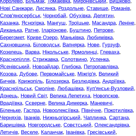
Королево
,
Більмак
,
Томаківка
,
Миронівський
,
Вишково
,
Нові Санжари
,
Лисянка
,
Роздольне
,
Ставище
,
Романів
,
Слов'яносербськ
,
Чорнобай
,
Обухівка
,
Делятин
,
Казанка
,
Ясногірка
,
Мангуш
,
Троїцьке
,
Масандра
,
Леніне
,
Диканька
,
Ратне
,
Іларіонове
,
Буштино
,
Петрове
,
Берегомет
,
Криве Озеро
,
Маньківка
,
Любимівка
,
Сахновщина
,
Біловодськ
,
Вапнярка
,
Нове
,
Гурзуф
,
Козелець
,
Варва
,
Нікольське
,
Ярмолинці
,
Глеваха
,
Краснопілля
,
Стрижавка
,
Солотвино
,
Успенка
,
Ясенівський
,
Новоайдар
,
Глибока
,
Петропавлівка
,
Козова
,
Дубове
,
Первомайське
,
Міжгір'я
,
Великий
Бичків
,
Крижопіль
,
Білозерка
,
Безлюдівка
,
Андріївка
,
Красноїльськ
,
Смоліне
,
Любашівка
,
Куп'янськ-Вузловий
,
Донець
,
Новий Світ
,
Велика Лепетиха
,
Новопсков
,
Врадіївка
,
Сєверне
,
Велика Димерка
,
Маневичі
,
Біленьке
,
Гаспра
,
Новоолексіївка
,
Північне
,
Покотилівка
,
Черняхів
,
Іванків
,
Нижньогірський
,
Чаплинка
,
Сартана
,
Баришівка
,
Новгородське
,
Совєтський
,
Олександрівка
,
Летичів
,
Веселе
,
Каланчак
,
Іванівка
,
Гресівський
,