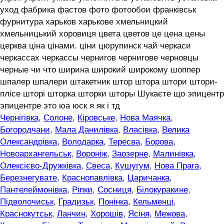
уход фабрика фастов фото фотообои франківськ
фурнитура харьков харькове хмельницкий
хмельницький хоровиця цвета цветов це цена цены
церква ціна цінами. ціни цюрупинск чай черкаси
черкассах черкассы чернигов чернигове черновцы
черные чи что ширина широкий широкому шоппер
шпалер шпалери штакетник штор штора штори штори-
плісе шторі шторка шторки шторы Шукаєте що эпицентр
эпицентре это юа юск я як і тд
Чернігівка
,
Солоне
,
Кіровське
,
Нова Маячка
,
Богородчани
,
Мала Данилівка
,
Власівка
,
Велика
Олександрівка
,
Володарка
,
Тересва
,
Борова
,
Новоархангельськ
,
Вороніж
,
Заозерне
,
Малинівка
,
Олексієво-Дружківка
,
Свеса
,
Кушугум
,
Нова Прага
,
Березнегувате
,
Краснопавлівка
,
Царичанка
,
Пантелеймонівка
,
Ріпки
,
Сосниця
,
Білокуракине
,
Підволочиськ
,
Градизьк
,
Понінка
,
Кельменці
,
Краснокутськ
,
Ланчин
,
Хорошів
,
Ясіня
,
Межова
,