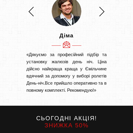
Діма
«Дякуємо за професійний підбір та
«Швидк
установку жалюзів день ніч. Ціна
Рекоме
дійсно найкраща краща у Ємільчине
вам І
вдячний за допомогу у виборі ролетів
замовл
День-ніч.Все прийшло оперативно та в
замовл
повному комплекті. Рекомендую!»
СЬОГОДНІ АКЦІЯ!
ЗНИЖКА 50%