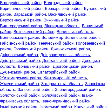
Богодухівський район
,
Болградський район
,
Бориспільський район
,
Броварський район
,
Бучанський
район
,
Вараський район
,
Василівський район
,
Верховинський район
,
Вижницький район
,
Вишгородський район
,
Вінницька область
,
Вінницький
район
,
Вознесенський район
,
Волинська область
,
Волноваський район
,
Володимир-Волинський район
,
Гайсинський район
,
Генічеський район
,
Голованівський
район
,
Горлівський район
,
Джанкойський район
,
Дніпровський район
,
Дніпропетровська область
,
Дністровський район
,
Довжанський район
,
Донецька
область
,
Донецький район
,
Дрогобицький район
,
Дубенський район
,
Євпаторійський район
,
Житомирський район
,
Житомирській область
,
Жмеринський район
,
Закарпатська область
,
Запорізька
область
,
Запорізький район
,
Звенигородський район
,
Золотоніський район
,
Золочівський район
,
Івано-
Франківська область
,
Івано-Франківський район
,
Ізмаїльський район
,
Ізюмський район
,
Калуський район
,