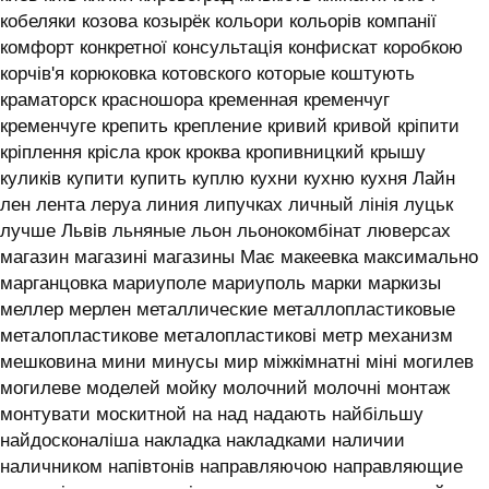
кобеляки козова козырёк кольори кольорів компанії
комфорт конкретної консультація конфискат коробкою
корчів'я корюковка котовского которые коштують
краматорск красношора кременная кременчуг
кременчуге крепить крепление кривий кривой кріпити
кріплення крісла крок кроква кропивницкий крышу
куликів купити купить куплю кухни кухню кухня ‎Лайн
лен лента леруа линия липучках личный лінія луцьк
лучше Львів льняные льон льонокомбінат люверсах
магазин магазині магазины Має макеевка максимально
марганцовка мариуполе мариуполь марки маркизы
меллер мерлен металлические металлопластиковые
металопластикове металопластикові метр механизм
мешковина мини минусы мир міжкімнатні міні могилев
могилеве моделей мойку молочний молочні монтаж
монтувати москитной на над надають найбільшу
найдосконаліша накладка накладками наличии
наличником напівтонів направляючою направляющие