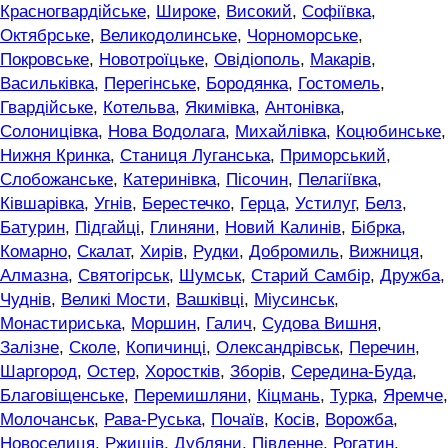
Красногвардійське
,
Широке
,
Високий
,
Софіївка
,
Октябрське
,
Великодолинське
,
Чорноморське
,
Покровське
,
Новотроїцьке
,
Овідіополь
,
Макарів
,
Васильківка
,
Перегінське
,
Бородянка
,
Гостомель
,
Гвардійське
,
Котельва
,
Якимівка
,
Антонівка
,
Солоницівка
,
Нова Водолага
,
Михайлівка
,
Коцюбинське
,
Нижня Кринка
,
Станиця Луганська
,
Приморський
,
Слобожанське
,
Катеринівка
,
Пісочин
,
Пелагіївка
,
Ківшарівка
,
Угнів
,
Берестечко
,
Герца
,
Устилуг
,
Белз
,
Батурин
,
Підгайці
,
Глиняни
,
Новий Калинів
,
Бібрка
,
Комарно
,
Скалат
,
Хирів
,
Рудки
,
Добромиль
,
Вижниця
,
Алмазна
,
Святогірськ
,
Шумськ
,
Старий Самбір
,
Дружба
,
Чуднів
,
Великі Мости
,
Вашківці
,
Міусинськ
,
Монастириська
,
Моршин
,
Галич
,
Судова Вишня
,
Залізне
,
Сколе
,
Копичинці
,
Олександрівськ
,
Перечин
,
Шаргород
,
Остер
,
Хоростків
,
Зборів
,
Середина-Буда
,
Благовіщенське
,
Перемишляни
,
Кіцмань
,
Турка
,
Яремче
,
Молочанськ
,
Рава-Руська
,
Почаїв
,
Косів
,
Ворожба
,
Новоселиця
,
Ржищів
,
Дубляни
,
Південне
,
Рогатин
,