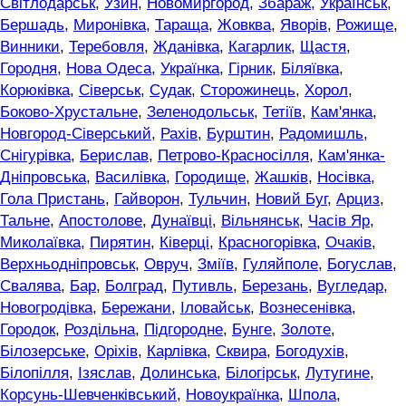
Світлодарськ
,
Узин
,
Новомиргород
,
Збараж
,
Українськ
,
Бершадь
,
Миронівка
,
Тараща
,
Жовква
,
Яворів
,
Рожище
,
Винники
,
Теребовля
,
Жданівка
,
Кагарлик
,
Щастя
,
Городня
,
Нова Одеса
,
Українка
,
Гірник
,
Біляївка
,
Корюківка
,
Сіверськ
,
Судак
,
Сторожинець
,
Хорол
,
Боково-Хрустальне
,
Зеленодольськ
,
Тетіїв
,
Кам'янка
,
Новгород-Сіверський
,
Рахів
,
Бурштин
,
Радомишль
,
Снігурівка
,
Берислав
,
Петрово-Красносілля
,
Кам'янка-
Дніпровська
,
Василівка
,
Городище
,
Жашків
,
Носівка
,
Гола Пристань
,
Гайворон
,
Тульчин
,
Новий Буг
,
Арциз
,
Тальне
,
Апостолове
,
Дунаївці
,
Вільнянськ
,
Часів Яр
,
Миколаївка
,
Пирятин
,
Ківерці
,
Красногорівка
,
Очаків
,
Верхньодніпровськ
,
Овруч
,
Зміїв
,
Гуляйполе
,
Богуслав
,
Свалява
,
Бар
,
Болград
,
Путивль
,
Березань
,
Вугледар
,
Новогродівка
,
Бережани
,
Іловайськ
,
Вознесенівка
,
Городок
,
Роздільна
,
Підгородне
,
Бунге
,
Золоте
,
Білозерське
,
Оріхів
,
Карлівка
,
Сквира
,
Богодухів
,
Білопілля
,
Ізяслав
,
Долинська
,
Білогірськ
,
Лутугине
,
Корсунь-Шевченківський
,
Новоукраїнка
,
Шпола
,