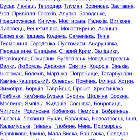
Буськ
,
Ланівці
,
Теплодар
,
Тлумач
,
Зоринськ
,
Заставна
,
Чоп
,
Привілля
,
Горохів
,
Алупка
,
Заводське
,
Новодружеськ
,
Кипуче
,
Мостиська
,
Радехів
,
Вилкове
,
Липовець
,
Решетилівка
,
Монастирище
,
Ананьїв
,
Березівка
,
Іршава
,
Кодима
,
Семенівка
,
Тячів
,
Тисмениця
,
Городенка
,
Пустомити
,
Андрушівка
,
Перещепине
,
Білицьке
,
Старий Крим
,
Заліщики
,
Верхівцеве
,
Сокиряни
,
Вуглегірськ
,
Новодністровськ
,
Валки
,
Любомль
,
Деражня
,
Снятин
,
Ходорів
,
Зіньків
,
Інкерман
,
Болехів
,
Мар'їнка
,
Погребище
,
Татарбунари
,
Камінь-Каширський
,
Олевськ
,
Помічна
,
Іллінці
,
Хотин
,
Зимогір'я
,
Борщів
,
Таврійськ
,
Гірське
,
Христинівка
,
Гребінка
,
Кам'янка-Бузька
,
Буринь
,
Щолкіне
,
Борзна
,
Моспине
,
Ямпіль
,
Жидачів
,
Соснівка
,
Бобровиця
,
Чигирин
,
Родинське
,
Кобеляки
,
Немирів
,
Бобринець
,
Сновськ
,
Лохвиця
,
Бучач
,
Баранівка
,
Новоазовськ
,
Ічня
,
Кальміуське
,
Гнівань
,
Глобине
,
Мена
,
Приморськ
,
Барвінкове
,
Ірміно
,
Мала Виска
,
Баштанка
,
Соледар
,