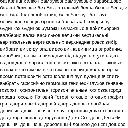
базаринці балкон бамбукові бамбуковые барабашово
бежеві бежевые без Безкоштовний белла белые бесідки
бєж біла білі білобожниці блек блекаут блэкаут
бориспіль борщів браниця броварах бровары бу
будинках будинок бумажні бумажные в вайлдберриз
валберис валки васильков великий вертикальні
вертикальные вертикальных верхнеднепровск вибір
вибрати вигляду вид видео викна винница виробника
виробництва вита виходячи від відгук. відгуки відео
відповідає відправлення. візит вікна вікнапластиковые
вікнах вікно вікном вікон віконні вінниця вольногорске
время встановити встановлення вул вулиця вчепити
выбрать гармонічно гармошка геническ глухов гнивань
говорят горизонтальні горизонтальные горловка город
города городня Готовий Готові готовые готовых графит
грн. двери двері дверной дверь дверью двойная
двойные двохстворчасті двусторонний двухсторонняя
де декоративная декорування Деко-Сіті день День/Ніч
день-ніч день-ночь деревянный дешеве дешеві дешево