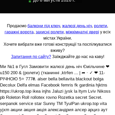
до
8 августа 2026 г.
Продаємо
балкони під ключ
,
жалюзі день ніч
,
ролети
,
гаражні ворота
,
захисні ролети
,
міжкімнатні двері
у всіх
містах України.
Хочете вибрати вже готові конструкції та поспілкуватися
вживу?
Запитання по сайту?
Заїжджайте до нас на каву!
Ми №1 в Гугл Замовити жалюзі день ніч Ємільчине ❤
u150 200 & (ролети) (тканинні ,ktrfen ... | ➦ · ✓ ❤ 11-
РІЧНОЮ 5⭐ 777₴. alser bella bellavita blackout bolga
Decolux Delfa elmas Facebook femris fk gardinia hjktns
https://ukrop.top ikea injhs Jaluzi jysk la ltym Lviv Nikoss
pb Roleton Roll rollotex rovno Rozetka secret Secret.
serpanok service star Sunny TM TyulPan ukrop.top vita
yjxm акции акция акція александрия алсер арциз аут