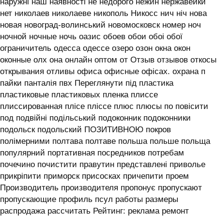
наружні наш наявності не недорого нежин нержавейки
нет николаев николаеве никополь Никосс нич ніч нова
новая новоград-волинський новомосковск номер ноч
ночной ночные ночь оазис обоев обои обоі обої
ограничитель одесса одессе озеро озон окна окон
оконные олх она онлайн оптом от Отзыв отзывов откосы
открывания отливы офиса офисные офісах. охрана п
пайки панталія пвх Переглянути під пластика
пластиковые пластиковых пленка плиссе
плиссированная плісе пліссе плюс плюсы по повісити
под подвійні подільський подоконник подоконники
подольск подольский ПОЗИТИВНОЮ покров
полімерними полтава полтаве польша польше польща
популярний портативная посредников потребам
почечино почистити правутин представлені приволье
прикріпити приморск присосках причепити проем
Производитель производителя пропонує пропускают
пропускающие профиль псул работы размеры
распродажа рассчитать Рейтинг: реклама ремонт