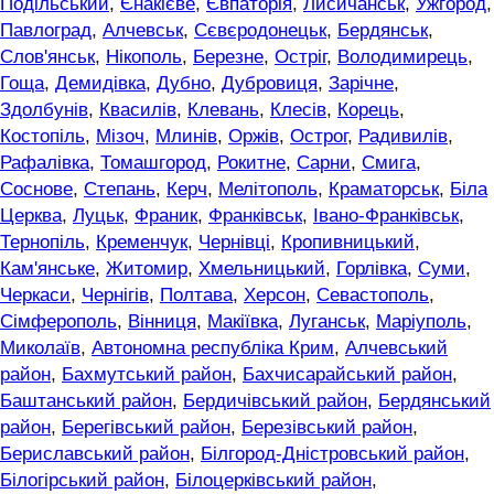
Подільський
,
Єнакієве
,
Євпаторія
,
Лисичанськ
,
Ужгород
,
Павлоград
,
Алчевськ
,
Сєвєродонецьк
,
Бердянськ
,
Слов'янськ
,
Нікополь
,
Березне
,
Остріг
,
Володимирець
,
Гоща
,
Демидівка
,
Дубно
,
Дубровиця
,
Зарічне
,
Здолбунів
,
Квасилів
,
Клевань
,
Клесів
,
Корець
,
Костопіль
,
Мізоч
,
Млинів
,
Оржів
,
Острог
,
Радивилів
,
Рафалівка
,
Томашгород
,
Рокитне
,
Сарни
,
Смига
,
Соснове
,
Степань
,
Керч
,
Мелітополь
,
Краматорськ
,
Біла
Церква
,
Луцьк
,
Франик
,
Франківськ
,
Івано-Франківськ
,
Тернопіль
,
Кременчук
,
Чернівці
,
Кропивницький
,
Кам'янське
,
Житомир
,
Хмельницький
,
Горлівка
,
Суми
,
Черкаси
,
Чернігів
,
Полтава
,
Херсон
,
Севастополь
,
Сімферополь
,
Вінниця
,
Макіївка
,
Луганськ
,
Маріуполь
,
Миколаїв
,
Автономна республіка Крим
,
Алчевський
район
,
Бахмутський район
,
Бахчисарайський район
,
Баштанський район
,
Бердичівський район
,
Бердянський
район
,
Берегівський район
,
Березівський район
,
Бериславський район
,
Білгород-Дністровський район
,
Білогірський район
,
Білоцерківський район
,