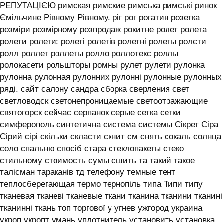
РЕПУТАЦІЄЮ римская римские римська римські ринок
Ємільчине Рівному Рівному. ріг рог рогатин розетка
розміри розмірному розпродаж рокитне ролет ролета
ролети ролети: ролеті ролетів ролетні ролеты ролєти
ролл роллет роллеты ролло роллотекс роллы
ролокасети рольшторы ромны рулет рулети рулонка
рулонна рулонная рулонних рулонні рулонные рулонных
ряді. сайт салону сандра сборка сверления свет
светловодск светонепроницаемые светоотражающие
святогорск сейчас серпанок серые сетка сетки
симферополь синтетична система системы ‎Сікрет Сіра
Сірий сірі скільки скласти скнит см снять сокаль солнца
соло спальню спосіб стара стеклопакеты стеко
стильному стоимость сумы сшить та такий такое
талісман тараканів тд телефону темные тент
теплосберегающая термо тернопіль типа Типи типу
тканевая тканеві тканевые ткани тканина тканини тканині
тканинні ткань топ торгової у угнев ужгород украина
укроп укропт умань уплотнитель установить установка