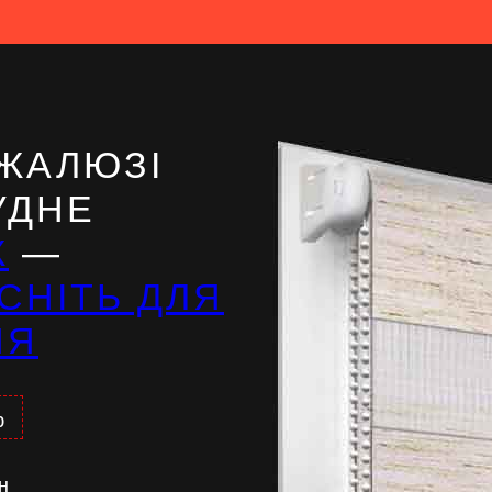
е
ЖАЛЮЗІ
УДНЕ
Ж
—
СНІТЬ ДЛЯ
НЯ
%
н