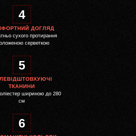
4
МФОРТНИЙ ДОГЛЯД
тньо сухого протирання
оложеною серветкою
5
ЛЕВІДШТОВХУЮЧІ
ТКАНИНИ
оліестер шириною до 280
см
6