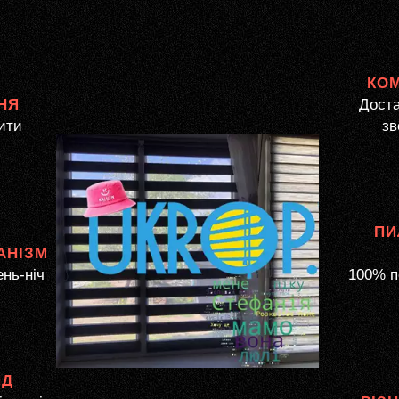
КО
НЯ
Доста
ити
зв
ПИ
АНІЗМ
ень-ніч
100% п
ЯД