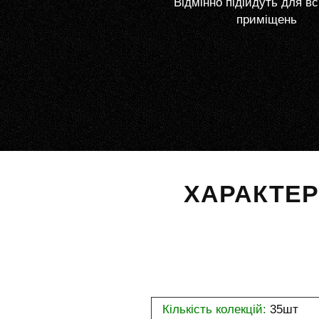
Відмінно підійдуть для вс
приміщень
ХАРАКТЕ
Кількість колекцій:
35шт