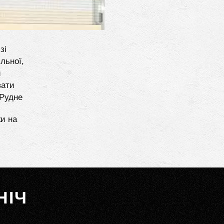
зі
льної,
и
вати
 Рудне
ки на
НІЧ