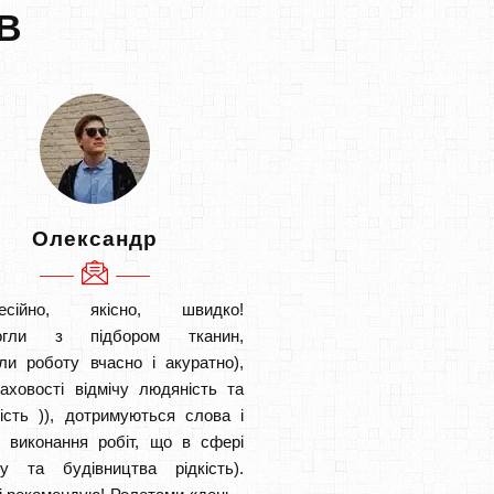
В
Олександр
есійно, якісно, швидко!
огли з підбором тканин,
ли роботу вчасно і акуратно),
аховості відмічу людяність та
ість )), дотримуються слова і
в виконання робіт, що в сфері
ту та будівництва рідкість).