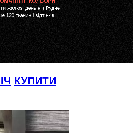
НОМАНІТНІ КОЛЬОРИ
ти жалюзі день ніч Рудне
е 123 тканин і відтінків
ІЧ
КУПИТИ