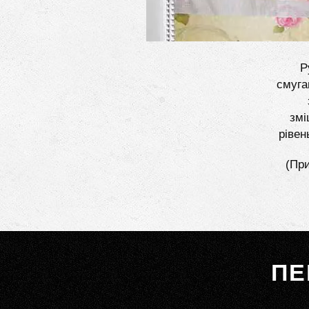
Р
смуга
змі
рівен
(При
ПЕ