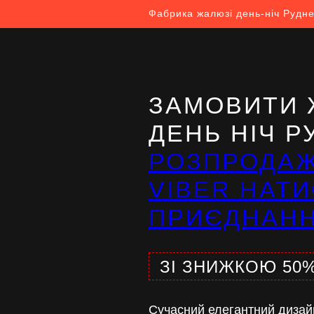
Фабрика жалюзі день-ніч Рудн
ЗАМОВИТИ 
ДЕНЬ НІЧ Р
РОЗПРОДА
VIBER НАТИ
ПРИЄДНАН
ЗІ ЗНИЖКОЮ 50
Сучасний елегантний дизай