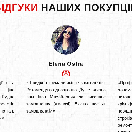
ВІДГУКИ
НАШИХ ПОКУПЦІ
Elena Ostra
бір та
«Швидко отримали якісне замовлення.
«Проф
. Ціна
Рекомендую однозначно. Дуже вдячна
допом
 Рудне
вам Іван Михайлович за виконане
викона
ролетів
замовлення (жалюзі). Якісно, все як
крім ф
но та в
замовляла👍»
порядн
!»
строкі
ремон