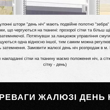
улонні штори "день ніч" мають подвійне полотно "зебра" 
ми, що чергуються на тканині: прозорої сітки та більш щі
затемняючої. Потягнувши за ланцюжок управління смуг
щуються одна відносно іншої, тим самим можна регулю
ь затемнення. Замовити жалюзі день ніч розпродаж в м.
 накладанні сітки на тканину маємо положення ніч, а сіт
сітку - день)
РЕВАГИ ЖАЛЮЗІ ДЕНЬ 