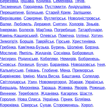
Березівка
,
Іршава
,
Кодима
,
Семенівка
,
Тячів
,
Тисмениця
,
Городенка
,
Пустомити
,
Андрушівка
,
Перещепине
,
Білицьке
,
Старий Крим
,
Заліщики
,
Верхівцеве
,
Сокиряни
,
Вуглегірськ
,
Новодністровськ
,
Валки
,
Любомль
,
Деражня
,
Снятин
,
Ходорів
,
Зіньків
,
Інкерман
,
Болехів
,
Мар'їнка
,
Погребище
,
Татарбунари
,
Камінь-Каширський
,
Олевськ
,
Помічна
,
Іллінці
,
Хотин
,
Зимогір'я
,
Борщів
,
Таврійськ
,
Гірське
,
Христинівка
,
Гребінка
,
Кам'янка-Бузька
,
Буринь
,
Щолкіне
,
Борзна
,
Моспине
,
Ямпіль
,
Жидачів
,
Соснівка
,
Бобровиця
,
Чигирин
,
Родинське
,
Кобеляки
,
Немирів
,
Бобринець
,
Сновськ
,
Лохвиця
,
Бучач
,
Баранівка
,
Новоазовськ
,
Ічня
,
Кальміуське
,
Гнівань
,
Глобине
,
Мена
,
Приморськ
,
Барвінкове
,
Ірміно
,
Мала Виска
,
Баштанка
,
Соледар
,
Світлодарськ
,
Узин
,
Новомиргород
,
Збараж
,
Українськ
,
Бершадь
,
Миронівка
,
Тараща
,
Жовква
,
Яворів
,
Рожище
,
Винники
,
Теребовля
,
Жданівка
,
Кагарлик
,
Щастя
,
Городня
,
Нова Одеса
,
Українка
,
Гірник
,
Біляївка
,
Корюківка
,
Сіверськ
,
Судак
,
Сторожинець
,
Хорол
,