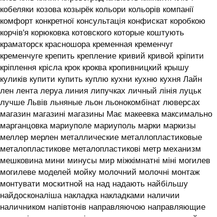
кобеляки козова козырёк кольори кольорів компанії
комфорт конкретної консультація конфискат коробкою
корчів'я корюковка котовского которые коштують
краматорск красношора кременная кременчуг
кременчуге крепить крепление кривий кривой кріпити
кріплення крісла крок кроква кропивницкий крышу
куликів купити купить куплю кухни кухню кухня ‎Лайн
лен лента леруа линия липучках личный лінія луцьк
лучше Львів льняные льон льонокомбінат люверсах
магазин магазині магазины Має макеевка максимально
марганцовка мариуполе мариуполь марки маркизы
меллер мерлен металлические металлопластиковые
металопластикове металопластикові метр механизм
мешковина мини минусы мир міжкімнатні міні могилев
могилеве моделей мойку молочний молочні монтаж
монтувати москитной на над надають найбільшу
найдосконаліша накладка накладками наличии
наличником напівтонів направляючою направляющие