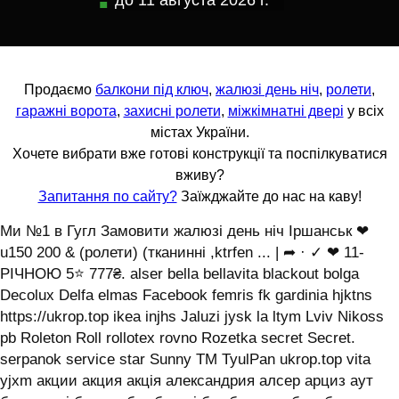
до
11 августа 2026 г.
Продаємо
балкони під ключ
,
жалюзі день ніч
,
ролети
,
гаражні ворота
,
захисні ролети
,
міжкімнатні двері
у всіх
містах України.
Хочете вибрати вже готові конструкції та поспілкуватися
вживу?
Запитання по сайту?
Заїжджайте до нас на каву!
Ми №1 в Гугл Замовити жалюзі день ніч Іршанськ ❤
u150 200 & (ролети) (тканинні ,ktrfen ... | ➦ · ✓ ❤ 11-
РІЧНОЮ 5⭐ 777₴. alser bella bellavita blackout bolga
Decolux Delfa elmas Facebook femris fk gardinia hjktns
https://ukrop.top ikea injhs Jaluzi jysk la ltym Lviv Nikoss
pb Roleton Roll rollotex rovno Rozetka secret Secret.
serpanok service star Sunny TM TyulPan ukrop.top vita
yjxm акции акция акція александрия алсер арциз аут