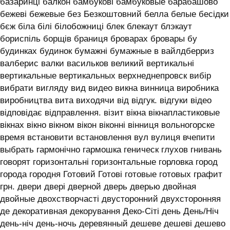
базаринці балкон бамбукові бамбуковые барабашово
бежеві бежевые без Безкоштовний белла белые бесідки
бєж біла білі білобожниці блек блекаут блэкаут
бориспіль борщів браниця броварах бровары бу
будинках будинок бумажні бумажные в вайлдберриз
валберис валки васильков великий вертикальні
вертикальные вертикальных верхнеднепровск вибір
вибрати вигляду вид видео викна винница виробника
виробництва вита виходячи від відгук. відгуки відео
відповідає відправлення. візит вікна вікнапластиковые
вікнах вікно вікном вікон віконні вінниця вольногорске
время встановити встановлення вул вулиця вчепити
выбрать гармонічно гармошка геническ глухов гнивань
говорят горизонтальні горизонтальные горловка город
города городня Готовий Готові готовые готовых графит
грн. двери двері дверной дверь дверью двойная
двойные двохстворчасті двусторонний двухсторонняя
де декоративная декорування Деко-Сіті день День/Ніч
день-ніч день-ночь деревянный дешеве дешеві дешево