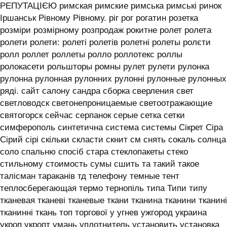
РЕПУТАЦІЄЮ римская римские римська римські ринок
Іршанськ Рівному Рівному. ріг рог рогатин розетка
розміри розмірному розпродаж рокитне ролет ролета
ролети ролети: ролеті ролетів ролетні ролеты ролєти
ролл роллет роллеты ролло роллотекс роллы
ролокасети рольшторы ромны рулет рулети рулонка
рулонна рулонная рулонних рулонні рулонные рулонных
ряді. сайт салону сандра сборка сверления свет
светловодск светонепроницаемые светоотражающие
святогорск сейчас серпанок серые сетка сетки
симферополь синтетична система системы ‎Сікрет Сіра
Сірий сірі скільки скласти скнит см снять сокаль солнца
соло спальню спосіб стара стеклопакеты стеко
стильному стоимость сумы сшить та такий такое
талісман тараканів тд телефону темные тент
теплосберегающая термо тернопіль типа Типи типу
тканевая тканеві тканевые ткани тканина тканини тканині
тканинні ткань топ торгової у угнев ужгород украина
укроп укропт умань уплотнитель установить установка