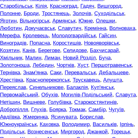
Старобільськ
,
Кілія
,
Красноград
,
Гадяч
,
Вишгород
,
Полонне
,
Броди
,
Тростянець
,
Золочів
,
Суходільськ
,
Яготин
,
Вільногірськ
,
Армянськ
,
Южне
,
Олешки
,
Люботин
,
Докучаєвськ
,
Славутич
,
Кремінна
,
Волноваха
,
Мерефа
,
Кролевець
,
Молодогвардійськ
,
Гайсин
,
Виноградів
,
Попасна
,
Коростишів
,
Новояворівськ
,
Козятин
,
Канів
,
Берегове
,
Селидове
,
Бахчисарай
,
Хмільник
,
Малин
,
Лиман
,
Новий Розділ
,
Буча
,
Золотоноша
,
Лебедин
,
Чортків
,
Хуст
,
Першотравенськ
,
Тернівка
,
Знам'янка
,
Саки
,
Перевальськ
,
Дебальцеве
,
Хрестівка
,
Красноперекопськ
,
Трускавець
,
Алушта
,
Переяслав
,
Синельникове
,
Балаклія
,
Куп'янськ
,
Первомайський
,
Обухів
,
Могилів-Подільський
,
Славута
,
Нетішин
,
Вишневе
,
Голубівка
,
Старокостянтинів
,
Добропілля
,
Глухів
,
Боярка
,
Токмак
,
Самбір
,
Чугуїв
,
Авдіївка
,
Жмеринка
,
Ясинувата
,
Борислав
,
Южноукраїнськ
,
Каховка
,
Володимир
,
Васильків
,
Ірпінь
,
Подільськ
,
Вознесенськ
,
Миргород
,
Джанкой
,
Торецьк
,