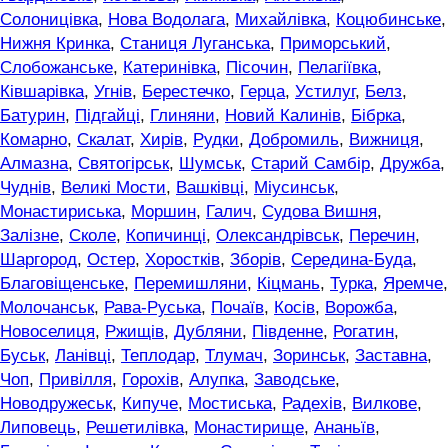
Солоницівка
,
Нова Водолага
,
Михайлівка
,
Коцюбинське
,
Нижня Кринка
,
Станиця Луганська
,
Приморський
,
Слобожанське
,
Катеринівка
,
Пісочин
,
Пелагіївка
,
Ківшарівка
,
Угнів
,
Берестечко
,
Герца
,
Устилуг
,
Белз
,
Батурин
,
Підгайці
,
Глиняни
,
Новий Калинів
,
Бібрка
,
Комарно
,
Скалат
,
Хирів
,
Рудки
,
Добромиль
,
Вижниця
,
Алмазна
,
Святогірськ
,
Шумськ
,
Старий Самбір
,
Дружба
,
Чуднів
,
Великі Мости
,
Вашківці
,
Міусинськ
,
Монастириська
,
Моршин
,
Галич
,
Судова Вишня
,
Залізне
,
Сколе
,
Копичинці
,
Олександрівськ
,
Перечин
,
Шаргород
,
Остер
,
Хоростків
,
Зборів
,
Середина-Буда
,
Благовіщенське
,
Перемишляни
,
Кіцмань
,
Турка
,
Яремче
,
Молочанськ
,
Рава-Руська
,
Почаїв
,
Косів
,
Ворожба
,
Новоселиця
,
Ржищів
,
Дубляни
,
Південне
,
Рогатин
,
Буськ
,
Ланівці
,
Теплодар
,
Тлумач
,
Зоринськ
,
Заставна
,
Чоп
,
Привілля
,
Горохів
,
Алупка
,
Заводське
,
Новодружеськ
,
Кипуче
,
Мостиська
,
Радехів
,
Вилкове
,
Липовець
,
Решетилівка
,
Монастирище
,
Ананьїв
,