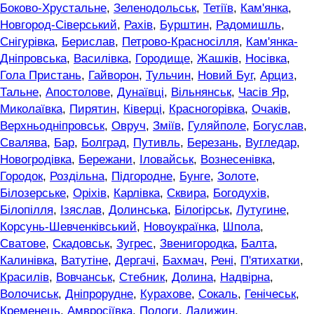
Боково-Хрустальне
,
Зеленодольськ
,
Тетіїв
,
Кам'янка
,
Новгород-Сіверський
,
Рахів
,
Бурштин
,
Радомишль
,
Снігурівка
,
Берислав
,
Петрово-Красносілля
,
Кам'янка-
Дніпровська
,
Василівка
,
Городище
,
Жашків
,
Носівка
,
Гола Пристань
,
Гайворон
,
Тульчин
,
Новий Буг
,
Арциз
,
Тальне
,
Апостолове
,
Дунаївці
,
Вільнянськ
,
Часів Яр
,
Миколаївка
,
Пирятин
,
Ківерці
,
Красногорівка
,
Очаків
,
Верхньодніпровськ
,
Овруч
,
Зміїв
,
Гуляйполе
,
Богуслав
,
Свалява
,
Бар
,
Болград
,
Путивль
,
Березань
,
Вугледар
,
Новогродівка
,
Бережани
,
Іловайськ
,
Вознесенівка
,
Городок
,
Роздільна
,
Підгородне
,
Бунге
,
Золоте
,
Білозерське
,
Оріхів
,
Карлівка
,
Сквира
,
Богодухів
,
Білопілля
,
Ізяслав
,
Долинська
,
Білогірськ
,
Лутугине
,
Корсунь-Шевченківський
,
Новоукраїнка
,
Шпола
,
Сватове
,
Скадовськ
,
Зугрес
,
Звенигородка
,
Балта
,
Калинівка
,
Ватутіне
,
Дергачі
,
Бахмач
,
Рені
,
П'ятихатки
,
Красилів
,
Вовчанськ
,
Стебник
,
Долина
,
Надвірна
,
Волочиськ
,
Дніпрорудне
,
Курахове
,
Сокаль
,
Генічеськ
,
Кременець
,
Амвросіївка
,
Пологи
,
Ладижин
,