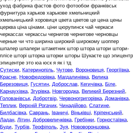
уход фабрика фастов фото фотообои франківськ
фурнитура харьков харькове хмельницкий
хмельницький хоровиця цвета цветов це цена цены
церква ціна цінами. ціни цюрупинск чай черкаси
черкассах черкассы чернигов чернигове черновцы
черные чи что ширина широкий широкому шоппер
шпалер шпалери штакетник штор штора штори штори-
плісе шторі шторка шторки шторы Шукаєте що эпицентр
эпицентре это юа юск я як і тд
Сутиски
,
Катеринопіль
,
Чутове
,
Вороновиця
,
Георгіївка
,
Красне
,
Новофедорівка
,
Магдалинівка
,
Велика
Березовиця
,
Гусятин
,
Доброслав
,
Кегичівка
,
Біле
,
Карнаухівка
,
Згурівка
,
Новгородка
,
Великий Березний
,
Голованівськ
,
Добротвір
,
Червоногригорівка
,
Доманівка
,
Теплик
,
Верхній Рогачик
,
Чинадійово
,
Слатине
,
Билбасівка
,
Саврань
,
Іваничі
,
Віньківці
,
Кріпенський
,
Ладан
,
Літин
,
Добровеличківка
,
Гребінки
,
Горностаївка
,
Буди
,
Турбів
,
Теофіполь
,
Зуя
,
Нововоронцовка
,