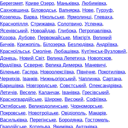
Берегомет
,
Криве Озеро
,
Маньківка
,
Любимівка
,
Сахновщина
,
Біловодськ
,
Вапнярка
,
Нове
,
Гурзуф
,
Козелець
,
Варва
,
Нікольське
,
Ярмолинці
,
Глеваха
,
Краснопілля
,
Стрижавка
,
Солотвино
,
Успенка
,
Ясенівський
,
Новоайдар
,
Глибока
,
Петропавлівка
,
Козова
,
Дубове
,
Первомайське
,
Міжгір'я
,
Великий
Бичків
,
Крижопіль
,
Білозерка
,
Безлюдівка
,
Андріївка
,
Красноїльськ
,
Смоліне
,
Любашівка
,
Куп'янськ-Вузловий
,
Донець
,
Новий Світ
,
Велика Лепетиха
,
Новопсков
,
Врадіївка
,
Сєверне
,
Велика Димерка
,
Маневичі
,
Біленьке
,
Гаспра
,
Новоолексіївка
,
Північне
,
Покотилівка
,
Черняхів
,
Іванків
,
Нижньогірський
,
Чаплинка
,
Сартана
,
Баришівка
,
Новгородське
,
Совєтський
,
Олександрівка
,
Летичів
,
Веселе
,
Каланчак
,
Іванівка
,
Гресівський
,
Красногвардійське
,
Широке
,
Високий
,
Софіївка
,
Октябрське
,
Великодолинське
,
Чорноморське
,
Покровське
,
Новотроїцьке
,
Овідіополь
,
Макарів
,
Васильківка
,
Перегінське
,
Бородянка
,
Гостомель
,
Гвардійське
,
Котельва
,
Якимівка
,
Антонівка
,