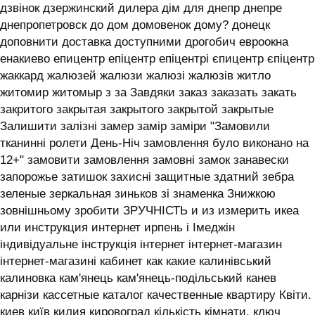
дзвінок дзержинский дилера дім для днепр днепре
днепропетровск до дом домовенок дому? донецк
доповнити доставка доступними дрогобич евроокна
енакиево епицентр епіцентр епіцентрі єпицентр єпіцентр
жаккард жалюзей жалюзи жалюзі жалюзів житло
житомир житомыр з за Завдяки заказ заказать закать
закритого закрытая закрытого закрытой закрытые
Залишити залізні замер замір заміри "Замовили
тканинні ролети День-Ніч замовлення було виконано на
12+" замовити замовлення замовні замок занавески
запорожье затишок захисні защитные здатний зебра
зеленые зеркальная зиньков зі знаменка Знижкою
зовнішньому зробити ЗРУЧНІСТЬ и из измерить икеа
или инструкция интернет ирпень і ‎Імеджін
індивідуальне інструкція інтернет інтернет-магазин
інтернет-магазині кабинет как какие калинівський
калиновка кам'янець кам'янець-подільський канев
карнізи кассетные каталог качественные квартиру Квіти.
киев київ килия кировоград кількість кімнати. ключ