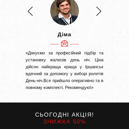
Діма
«Дякуємо за професійний підбір та
«Швидк
установку жалюзів день ніч. Ціна
Рекоме
дійсно найкраща краща у Іршанськ
вам І
вдячний за допомогу у виборі ролетів
замовл
День-ніч.Все прийшло оперативно та в
замовл
повному комплекті. Рекомендую!»
СЬОГОДНІ АКЦІЯ!
ЗНИЖКА 50%