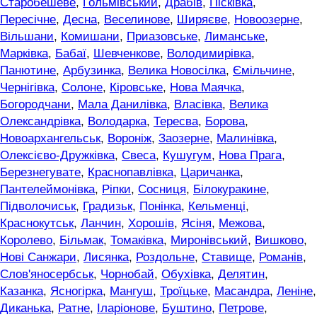
Старобешеве
,
Гольмівський
,
Драбів
,
Пісківка
,
Пересічне
,
Десна
,
Веселинове
,
Ширяєве
,
Новоозерне
,
Вільшани
,
Комишани
,
Приазовське
,
Лиманське
,
Марківка
,
Бабаї
,
Шевченкове
,
Володимирівка
,
Панютине
,
Арбузинка
,
Велика Новосілка
,
Ємільчине
,
Чернігівка
,
Солоне
,
Кіровське
,
Нова Маячка
,
Богородчани
,
Мала Данилівка
,
Власівка
,
Велика
Олександрівка
,
Володарка
,
Тересва
,
Борова
,
Новоархангельськ
,
Вороніж
,
Заозерне
,
Малинівка
,
Олексієво-Дружківка
,
Свеса
,
Кушугум
,
Нова Прага
,
Березнегувате
,
Краснопавлівка
,
Царичанка
,
Пантелеймонівка
,
Ріпки
,
Сосниця
,
Білокуракине
,
Підволочиськ
,
Градизьк
,
Понінка
,
Кельменці
,
Краснокутськ
,
Ланчин
,
Хорошів
,
Ясіня
,
Межова
,
Королево
,
Більмак
,
Томаківка
,
Миронівський
,
Вишково
,
Нові Санжари
,
Лисянка
,
Роздольне
,
Ставище
,
Романів
,
Слов'яносербськ
,
Чорнобай
,
Обухівка
,
Делятин
,
Казанка
,
Ясногірка
,
Мангуш
,
Троїцьке
,
Масандра
,
Леніне
,
Диканька
,
Ратне
,
Іларіонове
,
Буштино
,
Петрове
,