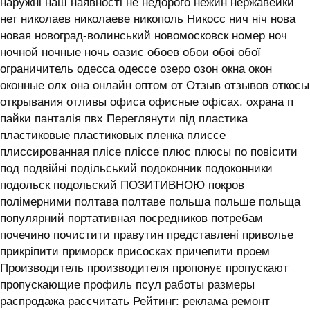
наружні наш наявності не недорого нежин нержавейки
нет николаев николаеве никополь Никосс нич ніч нова
новая новоград-волинський новомосковск номер ноч
ночной ночные ночь оазис обоев обои обоі обої
ограничитель одесса одессе озеро озон окна окон
оконные олх она онлайн оптом от Отзыв отзывов откосы
открывания отливы офиса офисные офісах. охрана п
пайки панталія пвх Переглянути під пластика
пластиковые пластиковых пленка плиссе
плиссированная плісе пліссе плюс плюсы по повісити
под подвійні подільський подоконник подоконники
подольск подольский ПОЗИТИВНОЮ покров
полімерними полтава полтаве польша польше польща
популярний портативная посредников потребам
почечино почистити правутин представлені приволье
прикріпити приморск присосках причепити проем
Производитель производителя пропонує пропускают
пропускающие профиль псул работы размеры
распродажа рассчитать Рейтинг: реклама ремонт