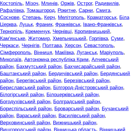
Костопіль
,
Мізоч
,
Млинів
,
Оржів
,
Острог
,
Радивилів
,
Рафалівка
,
Томашгород
,
Рокитне
,
Сарни
,
Смига
,
Соснове
,
Степань
,
Керч
,
Мелітополь
,
Краматорськ
,
Біла
Церква
,
Луцьк
,
Франик
,
Франківськ
,
Івано-Франківськ
,
Тернопіль
,
Кременчук
,
Чернівці
,
Кропивницький
,
Кам'янське
,
Житомир
,
Хмельницький
,
Горлівка
,
Суми
,
Черкаси
,
Чернігів
,
Полтава
,
Херсон
,
Севастополь
,
Сімферополь
,
Вінниця
,
Макіївка
,
Луганськ
,
Маріуполь
,
Миколаїв
,
Автономна республіка Крим
,
Алчевський
район
,
Бахмутський район
,
Бахчисарайський район
,
Баштанський район
,
Бердичівський район
,
Бердянський
район
,
Берегівський район
,
Березівський район
,
Бериславський район
,
Білгород-Дністровський район
,
Білогірський район
,
Білоцерківський район
,
Богодухівський район
,
Болградський район
,
Бориспільський район
,
Броварський район
,
Бучанський
район
,
Вараський район
,
Василівський район
,
Верховинський район
,
Вижницький район
,
Вишгородський район
,
Вінницька область
,
Вінницький