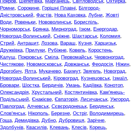
Покров
,
Шепетівка
,
Марганець
,
Світловодськ
,
Охтирка
,
Ромни
,
Сорокине
,
Горішні Плавні
,
Білгород-
Дністровський
,
Фастів
,
Нова Каховка
,
Лубни
,
Жовті
Води
,
Ровеньки
,
Нововолинськ
,
Бориспіль
,
Чорноморськ
,
Брянка
,
Мирноград
,
Ізюм
,
Енергодар
,
Новоград-Волинський
,
Сніжне
,
Шахтарськ
,
Коломия
,
Стрий
,
Антрацит
,
Лозова
,
Вараш
,
Кузня
,
Харцизьк
,
Дружківка
,
Прилуки
,
Рубіжне
,
Ковель
,
Коростень
,
Калуш
,
Покровськ
,
Сміла
,
Первомайськ
,
Червоноград
,
Чистякове
,
Новомосковськ
,
Довжанськ
,
Феодосія
,
Ніжин
,
Дрогобич
,
Ялта
,
Мукачево
,
Бахмут
,
Звягель
,
Новоград
,
Новоград-Волинський
,
Кіровоград
,
Кузнецовськ
,
Ізмаїл
,
Бровари
,
Шостка
,
Бердичів
,
Умань
,
Кадіївка
,
Конотоп
,
Олександрія
,
Хрустальний
,
Костянтинівка
,
Кам'янець-
Подільський
,
Єнакієве
,
Євпаторія
,
Лисичанськ
,
Ужгород
,
Павлоград
,
Алчевськ
,
Сєвєродонецьк
,
Бердянськ
,
Слов'янськ
,
Нікополь
,
Березне
,
Остріг
,
Володимирець
,
Гоща
,
Демидівка
,
Дубно
,
Дубровиця
,
Зарічне
,
Здолбунів
,
Квасилів
,
Клевань
,
Клесів
,
Корець
,