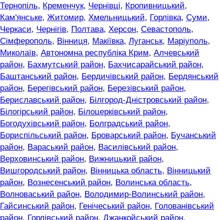
Тернопіль
,
Кременчук
,
Чернівці
,
Кропивницький
,
Кам'янське
,
Житомир
,
Хмельницький
,
Горлівка
,
Суми
,
Черкаси
,
Чернігів
,
Полтава
,
Херсон
,
Севастополь
,
Сімферополь
,
Вінниця
,
Макіївка
,
Луганськ
,
Маріуполь
,
Миколаїв
,
Автономна республіка Крим
,
Алчевський
район
,
Бахмутський район
,
Бахчисарайський район
,
Баштанський район
,
Бердичівський район
,
Бердянський
район
,
Берегівський район
,
Березівський район
,
Бериславський район
,
Білгород-Дністровський район
,
Білогірський район
,
Білоцерківський район
,
Богодухівський район
,
Болградський район
,
Бориспільський район
,
Броварський район
,
Бучанський
район
,
Вараський район
,
Василівський район
,
Верховинський район
,
Вижницький район
,
Вишгородський район
,
Вінницька область
,
Вінницький
район
,
Вознесенський район
,
Волинська область
,
Волноваський район
,
Володимир-Волинський район
,
Гайсинський район
,
Генічеський район
,
Голованівський
район
,
Горлівський район
,
Джанкойський район
,