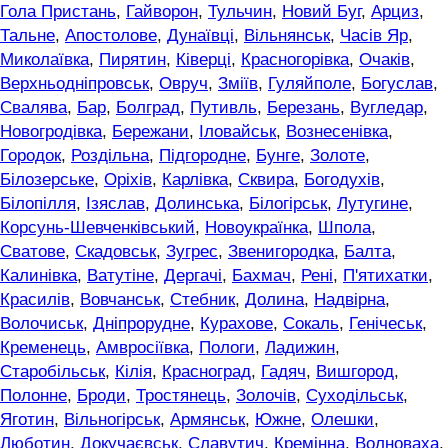
Гола Пристань
,
Гайворон
,
Тульчин
,
Новий Буг
,
Арциз
,
Тальне
,
Апостолове
,
Дунаївці
,
Вільнянськ
,
Часів Яр
,
Миколаївка
,
Пирятин
,
Ківерці
,
Красногорівка
,
Очаків
,
Верхньодніпровськ
,
Овруч
,
Зміїв
,
Гуляйполе
,
Богуслав
,
Свалява
,
Бар
,
Болград
,
Путивль
,
Березань
,
Вугледар
,
Новогродівка
,
Бережани
,
Іловайськ
,
Вознесенівка
,
Городок
,
Роздільна
,
Підгородне
,
Бунге
,
Золоте
,
Білозерське
,
Оріхів
,
Карлівка
,
Сквира
,
Богодухів
,
Білопілля
,
Ізяслав
,
Долинська
,
Білогірськ
,
Лутугине
,
Корсунь-Шевченківський
,
Новоукраїнка
,
Шпола
,
Сватове
,
Скадовськ
,
Зугрес
,
Звенигородка
,
Балта
,
Калинівка
,
Ватутіне
,
Дергачі
,
Бахмач
,
Рені
,
П'ятихатки
,
Красилів
,
Вовчанськ
,
Стебник
,
Долина
,
Надвірна
,
Волочиськ
,
Дніпрорудне
,
Курахове
,
Сокаль
,
Генічеськ
,
Кременець
,
Амвросіївка
,
Пологи
,
Ладижин
,
Старобільськ
,
Кілія
,
Красноград
,
Гадяч
,
Вишгород
,
Полонне
,
Броди
,
Тростянець
,
Золочів
,
Суходільськ
,
Яготин
,
Вільногірськ
,
Армянськ
,
Южне
,
Олешки
,
Люботин
,
Докучаєвськ
,
Славутич
,
Кремінна
,
Волноваха
,