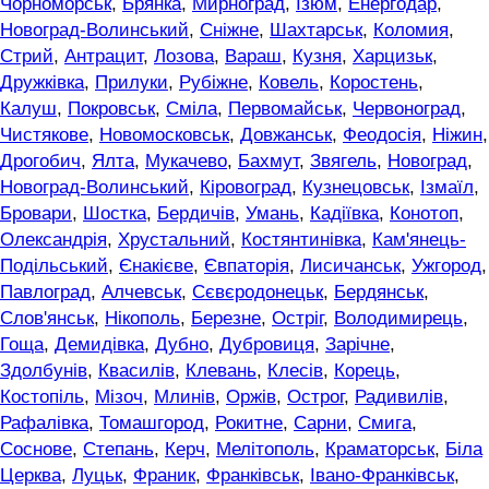
Чорноморськ
,
Брянка
,
Мирноград
,
Ізюм
,
Енергодар
,
Новоград-Волинський
,
Сніжне
,
Шахтарськ
,
Коломия
,
Стрий
,
Антрацит
,
Лозова
,
Вараш
,
Кузня
,
Харцизьк
,
Дружківка
,
Прилуки
,
Рубіжне
,
Ковель
,
Коростень
,
Калуш
,
Покровськ
,
Сміла
,
Первомайськ
,
Червоноград
,
Чистякове
,
Новомосковськ
,
Довжанськ
,
Феодосія
,
Ніжин
,
Дрогобич
,
Ялта
,
Мукачево
,
Бахмут
,
Звягель
,
Новоград
,
Новоград-Волинський
,
Кіровоград
,
Кузнецовськ
,
Ізмаїл
,
Бровари
,
Шостка
,
Бердичів
,
Умань
,
Кадіївка
,
Конотоп
,
Олександрія
,
Хрустальний
,
Костянтинівка
,
Кам'янець-
Подільський
,
Єнакієве
,
Євпаторія
,
Лисичанськ
,
Ужгород
,
Павлоград
,
Алчевськ
,
Сєвєродонецьк
,
Бердянськ
,
Слов'янськ
,
Нікополь
,
Березне
,
Остріг
,
Володимирець
,
Гоща
,
Демидівка
,
Дубно
,
Дубровиця
,
Зарічне
,
Здолбунів
,
Квасилів
,
Клевань
,
Клесів
,
Корець
,
Костопіль
,
Мізоч
,
Млинів
,
Оржів
,
Острог
,
Радивилів
,
Рафалівка
,
Томашгород
,
Рокитне
,
Сарни
,
Смига
,
Соснове
,
Степань
,
Керч
,
Мелітополь
,
Краматорськ
,
Біла
Церква
,
Луцьк
,
Франик
,
Франківськ
,
Івано-Франківськ
,