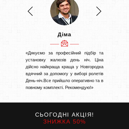
Діма
«Дякуємо за професійний підбір та
«Швидк
установку жалюзів день ніч. Ціна
Рекоме
дійсно найкраща краща у Новгородка
вам І
вдячний за допомогу у виборі ролетів
замовл
День-ніч.Все прийшло оперативно та в
замовл
повному комплекті. Рекомендую!»
СЬОГОДНІ АКЦІЯ!
ЗНИЖКА 50%