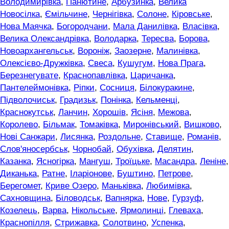
Володимирівка
,
Панютине
,
Арбузинка
,
Велика
Новосілка
,
Ємільчине
,
Чернігівка
,
Солоне
,
Кіровське
,
Нова Маячка
,
Богородчани
,
Мала Данилівка
,
Власівка
,
Велика Олександрівка
,
Володарка
,
Тересва
,
Борова
,
Новоархангельськ
,
Вороніж
,
Заозерне
,
Малинівка
,
Олексієво-Дружківка
,
Свеса
,
Кушугум
,
Нова Прага
,
Березнегувате
,
Краснопавлівка
,
Царичанка
,
Пантелеймонівка
,
Ріпки
,
Сосниця
,
Білокуракине
,
Підволочиськ
,
Градизьк
,
Понінка
,
Кельменці
,
Краснокутськ
,
Ланчин
,
Хорошів
,
Ясіня
,
Межова
,
Королево
,
Більмак
,
Томаківка
,
Миронівський
,
Вишково
,
Нові Санжари
,
Лисянка
,
Роздольне
,
Ставище
,
Романів
,
Слов'яносербськ
,
Чорнобай
,
Обухівка
,
Делятин
,
Казанка
,
Ясногірка
,
Мангуш
,
Троїцьке
,
Масандра
,
Леніне
,
Диканька
,
Ратне
,
Іларіонове
,
Буштино
,
Петрове
,
Берегомет
,
Криве Озеро
,
Маньківка
,
Любимівка
,
Сахновщина
,
Біловодськ
,
Вапнярка
,
Нове
,
Гурзуф
,
Козелець
,
Варва
,
Нікольське
,
Ярмолинці
,
Глеваха
,
Краснопілля
,
Стрижавка
,
Солотвино
,
Успенка
,