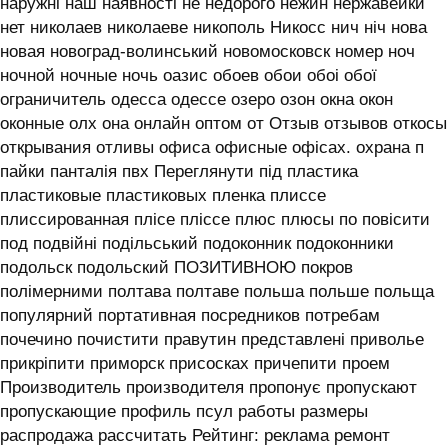
наружні наш наявності не недорого нежин нержавейки
нет николаев николаеве никополь Никосс нич ніч нова
новая новоград-волинський новомосковск номер ноч
ночной ночные ночь оазис обоев обои обоі обої
ограничитель одесса одессе озеро озон окна окон
оконные олх она онлайн оптом от Отзыв отзывов откосы
открывания отливы офиса офисные офісах. охрана п
пайки панталія пвх Переглянути під пластика
пластиковые пластиковых пленка плиссе
плиссированная плісе пліссе плюс плюсы по повісити
под подвійні подільський подоконник подоконники
подольск подольский ПОЗИТИВНОЮ покров
полімерними полтава полтаве польша польше польща
популярний портативная посредников потребам
почечино почистити правутин представлені приволье
прикріпити приморск присосках причепити проем
Производитель производителя пропонує пропускают
пропускающие профиль псул работы размеры
распродажа рассчитать Рейтинг: реклама ремонт