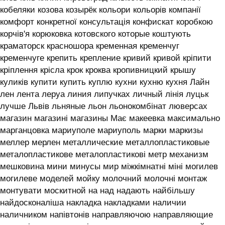
кобеляки козова козырёк кольори кольорів компанії
комфорт конкретної консультація конфискат коробкою
корчів'я корюковка котовского которые коштують
краматорск красношора кременная кременчуг
кременчуге крепить крепление кривий кривой кріпити
кріплення крісла крок кроква кропивницкий крышу
куликів купити купить куплю кухни кухню кухня ‎Лайн
лен лента леруа линия липучках личный лінія луцьк
лучше Львів льняные льон льонокомбінат люверсах
магазин магазині магазины Має макеевка максимально
марганцовка мариуполе мариуполь марки маркизы
меллер мерлен металлические металлопластиковые
металопластикове металопластикові метр механизм
мешковина мини минусы мир міжкімнатні міні могилев
могилеве моделей мойку молочний молочні монтаж
монтувати москитной на над надають найбільшу
найдосконаліша накладка накладками наличии
наличником напівтонів направляючою направляющие