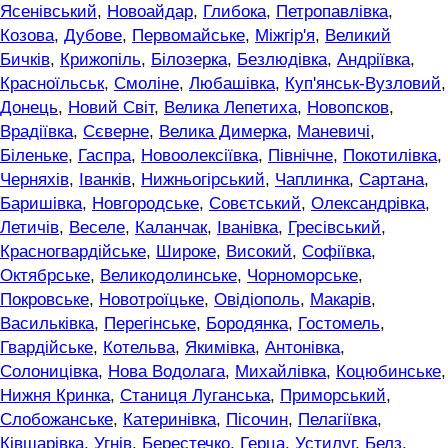
Ясенівський
,
Новоайдар
,
Глибока
,
Петропавлівка
,
Козова
,
Дубове
,
Первомайське
,
Міжгір'я
,
Великий
Бичків
,
Крижопіль
,
Білозерка
,
Безлюдівка
,
Андріївка
,
Красноїльськ
,
Смоліне
,
Любашівка
,
Куп'янськ-Вузловий
,
Донець
,
Новий Світ
,
Велика Лепетиха
,
Новопсков
,
Врадіївка
,
Сєверне
,
Велика Димерка
,
Маневичі
,
Біленьке
,
Гаспра
,
Новоолексіївка
,
Північне
,
Покотилівка
,
Черняхів
,
Іванків
,
Нижньогірський
,
Чаплинка
,
Сартана
,
Баришівка
,
Новгородське
,
Совєтський
,
Олександрівка
,
Летичів
,
Веселе
,
Каланчак
,
Іванівка
,
Гресівський
,
Красногвардійське
,
Широке
,
Високий
,
Софіївка
,
Октябрське
,
Великодолинське
,
Чорноморське
,
Покровське
,
Новотроїцьке
,
Овідіополь
,
Макарів
,
Васильківка
,
Перегінське
,
Бородянка
,
Гостомель
,
Гвардійське
,
Котельва
,
Якимівка
,
Антонівка
,
Солоницівка
,
Нова Водолага
,
Михайлівка
,
Коцюбинське
,
Нижня Кринка
,
Станиця Луганська
,
Приморський
,
Слобожанське
,
Катеринівка
,
Пісочин
,
Пелагіївка
,
Ківшарівка
,
Угнів
,
Берестечко
,
Герца
,
Устилуг
,
Белз
,