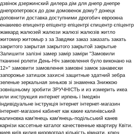
дзвінок дзержинский дилера дім для днепр днепре
днепропетровск до дом домовенок дому? донецк
доповнити доставка доступними дрогобич евроокна
енакиево епицентр епіцентр епіцентрі єпицентр єпіцентр
жаккард жалюзей жалюзи жалюзі жалюзів житло
житомир житомыр з за Завдяки заказ заказать закать
закритого закрытая закрытого закрытой закрытые
Залишити залізні замер замір заміри "Замовили
тканинні ролети День-Ніч замовлення було виконано на
12+" замовити замовлення замовні замок занавески
запорожье затишок захисні защитные здатний зебра
зеленые зеркальная зиньков зі знаменка Знижкою
зовнішньому зробити ЗРУЧНІСТЬ и из измерить икеа
или инструкция интернет ирпень і ‎Імеджін
індивідуальне інструкція інтернет інтернет-магазин
інтернет-магазині кабинет как какие калинівський
калиновка кам'янець кам'янець-подільський канев
карнізи кассетные каталог качественные квартиру Квіти.
киев київ килия кировоград кількість кімнати. ключ