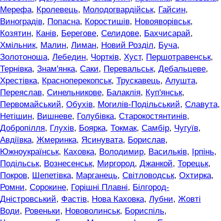
Мерефа
,
Кролевець
,
Молодогвардійськ
,
Гайсин
,
Виноградів
,
Попасна
,
Коростишів
,
Новояворівськ
,
Козятин
,
Канів
,
Берегове
,
Селидове
,
Бахчисарай
,
Хмільник
,
Малин
,
Лиман
,
Новий Розділ
,
Буча
,
Золотоноша
,
Лебедин
,
Чортків
,
Хуст
,
Першотравенськ
,
Тернівка
,
Знам'янка
,
Саки
,
Перевальськ
,
Дебальцеве
,
Хрестівка
,
Красноперекопськ
,
Трускавець
,
Алушта
,
Переяслав
,
Синельникове
,
Балаклія
,
Куп'янськ
,
Первомайський
,
Обухів
,
Могилів-Подільський
,
Славута
,
Нетішин
,
Вишневе
,
Голубівка
,
Старокостянтинів
,
Добропілля
,
Глухів
,
Боярка
,
Токмак
,
Самбір
,
Чугуїв
,
Авдіївка
,
Жмеринка
,
Ясинувата
,
Борислав
,
Южноукраїнськ
,
Каховка
,
Володимир
,
Васильків
,
Ірпінь
,
Подільськ
,
Вознесенськ
,
Миргород
,
Джанкой
,
Торецьк
,
Покров
,
Шепетівка
,
Марганець
,
Світловодськ
,
Охтирка
,
Ромни
,
Сорокине
,
Горішні Плавні
,
Білгород-
Дністровський
,
Фастів
,
Нова Каховка
,
Лубни
,
Жовті
Води
,
Ровеньки
,
Нововолинськ
,
Бориспіль
,