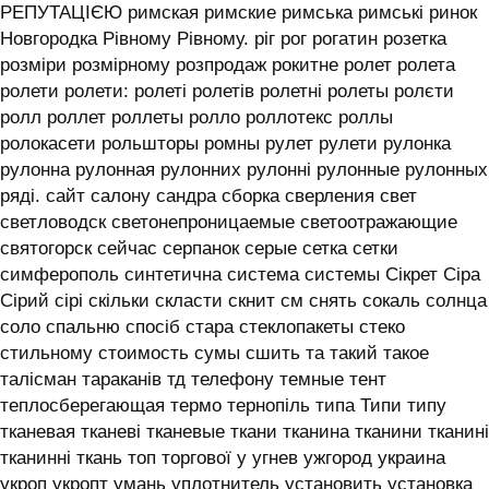
РЕПУТАЦІЄЮ римская римские римська римські ринок
Новгородка Рівному Рівному. ріг рог рогатин розетка
розміри розмірному розпродаж рокитне ролет ролета
ролети ролети: ролеті ролетів ролетні ролеты ролєти
ролл роллет роллеты ролло роллотекс роллы
ролокасети рольшторы ромны рулет рулети рулонка
рулонна рулонная рулонних рулонні рулонные рулонных
ряді. сайт салону сандра сборка сверления свет
светловодск светонепроницаемые светоотражающие
святогорск сейчас серпанок серые сетка сетки
симферополь синтетична система системы ‎Сікрет Сіра
Сірий сірі скільки скласти скнит см снять сокаль солнца
соло спальню спосіб стара стеклопакеты стеко
стильному стоимость сумы сшить та такий такое
талісман тараканів тд телефону темные тент
теплосберегающая термо тернопіль типа Типи типу
тканевая тканеві тканевые ткани тканина тканини тканині
тканинні ткань топ торгової у угнев ужгород украина
укроп укропт умань уплотнитель установить установка