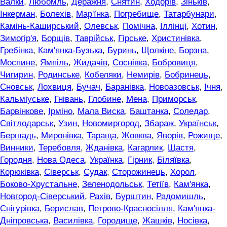
Валки
,
Любомль
,
Деражня
,
Снятин
,
Ходорів
,
Зіньків
,
Інкерман
,
Болехів
,
Мар'їнка
,
Погребище
,
Татарбунари
,
Камінь-Каширський
,
Олевськ
,
Помічна
,
Іллінці
,
Хотин
,
Зимогір'я
,
Борщів
,
Таврійськ
,
Гірське
,
Христинівка
,
Гребінка
,
Кам'янка-Бузька
,
Буринь
,
Щолкіне
,
Борзна
,
Моспине
,
Ямпіль
,
Жидачів
,
Соснівка
,
Бобровиця
,
Чигирин
,
Родинське
,
Кобеляки
,
Немирів
,
Бобринець
,
Сновськ
,
Лохвиця
,
Бучач
,
Баранівка
,
Новоазовськ
,
Ічня
,
Кальміуське
,
Гнівань
,
Глобине
,
Мена
,
Приморськ
,
Барвінкове
,
Ірміно
,
Мала Виска
,
Баштанка
,
Соледар
,
Світлодарськ
,
Узин
,
Новомиргород
,
Збараж
,
Українськ
,
Бершадь
,
Миронівка
,
Тараща
,
Жовква
,
Яворів
,
Рожище
,
Винники
,
Теребовля
,
Жданівка
,
Кагарлик
,
Щастя
,
Городня
,
Нова Одеса
,
Українка
,
Гірник
,
Біляївка
,
Корюківка
,
Сіверськ
,
Судак
,
Сторожинець
,
Хорол
,
Боково-Хрустальне
,
Зеленодольськ
,
Тетіїв
,
Кам'янка
,
Новгород-Сіверський
,
Рахів
,
Бурштин
,
Радомишль
,
Снігурівка
,
Берислав
,
Петрово-Красносілля
,
Кам'янка-
Дніпровська
,
Василівка
,
Городище
,
Жашків
,
Носівка
,