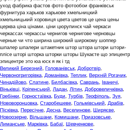
уход фабрика фастов фото фотообои франківськ
фурнитура харьков харькове хмельницкий
хмельницький хоровиця цвета цветов це цена цены
церква ціна цінами. ціни цюрупинск чай черкаси
черкассах черкассы чернигов чернигове черновцы
черные чи что ширина широкий широкому шоппер
шпалер шпалери штакетник штор штора штори штори-
плісе шторі шторка шторки шторы Шукаєте що эпицентр
эпицентре это юа юск я як і тд
Великий Березний
,
Голованівськ
,
Добротвір
,
Червоногригорівка
,
Доманівка
,
Теплик
,
Верхній Рогачик
,
Чинадійово
,
Слатине
,
Билбасівка
,
Саврань
,
Іваничі
,
Віньківці
,
Кріпенський
,
Ладан
,
Літин
,
Добровеличківка
,
Гребінки
,
Горностаївка
,
Буди
,
Турбів
,
Теофіполь
,
Зуя
,
Нововоронцовка
,
Старобешеве
,
Гольмівський
,
Драбів
,
Пісківка
,
Пересічне
,
Десна
,
Веселинове
,
Ширяєве
,
Новоозерне
,
Вільшани
,
Комишани
,
Приазовське
,
Лиманське
,
Марківка
,
Бабаї
,
Шевченкове
,