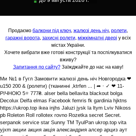
до
9 августа 2026 г.
Продаємо
балкони під ключ
,
жалюзі день ніч
,
ролети
,
гаражні ворота
,
захисні ролети
,
міжкімнатні двері
у всіх
містах України.
Хочете вибрати вже готові конструкції та поспілкуватися
вживу?
Запитання по сайту?
Заїжджайте до нас на каву!
Ми №1 в Гугл Замовити жалюзі день ніч Новгородка ❤
u150 200 & (ролети) (тканинні ,ktrfen ... | ➦ · ✓ ❤ 11-
РІЧНОЮ 5⭐ 777₴. alser bella bellavita blackout bolga
Decolux Delfa elmas Facebook femris fk gardinia hjktns
https://ukrop.top ikea injhs Jaluzi jysk la ltym Lviv Nikoss
pb Roleton Roll rollotex rovno Rozetka secret Secret.
serpanok service star Sunny TM TyulPan ukrop.top vita
yjxm акции акция акція александрия алсер арциз аут