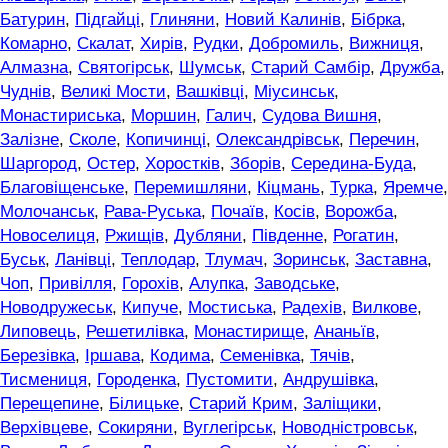
Батурин
,
Підгайці
,
Глиняни
,
Новий Калинів
,
Бібрка
,
Комарно
,
Скалат
,
Хирів
,
Рудки
,
Добромиль
,
Вижниця
,
Алмазна
,
Святогірськ
,
Шумськ
,
Старий Самбір
,
Дружба
,
Чуднів
,
Великі Мости
,
Вашківці
,
Міусинськ
,
Монастириська
,
Моршин
,
Галич
,
Судова Вишня
,
Залізне
,
Сколе
,
Копичинці
,
Олександрівськ
,
Перечин
,
Шаргород
,
Остер
,
Хоростків
,
Зборів
,
Середина-Буда
,
Благовіщенське
,
Перемишляни
,
Кіцмань
,
Турка
,
Яремче
,
Молочанськ
,
Рава-Руська
,
Почаїв
,
Косів
,
Ворожба
,
Новоселиця
,
Ржищів
,
Дубляни
,
Південне
,
Рогатин
,
Буськ
,
Ланівці
,
Теплодар
,
Тлумач
,
Зоринськ
,
Заставна
,
Чоп
,
Привілля
,
Горохів
,
Алупка
,
Заводське
,
Новодружеськ
,
Кипуче
,
Мостиська
,
Радехів
,
Вилкове
,
Липовець
,
Решетилівка
,
Монастирище
,
Ананьїв
,
Березівка
,
Іршава
,
Кодима
,
Семенівка
,
Тячів
,
Тисмениця
,
Городенка
,
Пустомити
,
Андрушівка
,
Перещепине
,
Білицьке
,
Старий Крим
,
Заліщики
,
Верхівцеве
,
Сокиряни
,
Вуглегірськ
,
Новодністровськ
,