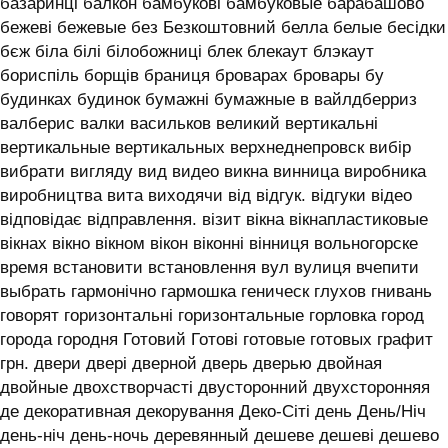
базаринці балкон бамбукові бамбуковые барабашово
бежеві бежевые без Безкоштовний белла белые бесідки
бєж біла білі білобожниці блек блекаут блэкаут
бориспіль борщів браниця броварах бровары бу
будинках будинок бумажні бумажные в вайлдберриз
валберис валки васильков великий вертикальні
вертикальные вертикальных верхнеднепровск вибір
вибрати вигляду вид видео викна винница виробника
виробництва вита виходячи від відгук. відгуки відео
відповідає відправлення. візит вікна вікнапластиковые
вікнах вікно вікном вікон віконні вінниця вольногорске
время встановити встановлення вул вулиця вчепити
выбрать гармонічно гармошка геническ глухов гнивань
говорят горизонтальні горизонтальные горловка город
города городня Готовий Готові готовые готовых графит
грн. двери двері дверной дверь дверью двойная
двойные двохстворчасті двусторонний двухсторонняя
де декоративная декорування Деко-Сіті день День/Ніч
день-ніч день-ночь деревянный дешеве дешеві дешево