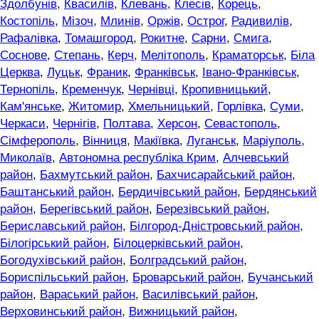
Здолбунів
,
Квасилів
,
Клевань
,
Клесів
,
Корець
,
Костопіль
,
Мізоч
,
Млинів
,
Оржів
,
Острог
,
Радивилів
,
Рафалівка
,
Томашгород
,
Рокитне
,
Сарни
,
Смига
,
Соснове
,
Степань
,
Керч
,
Мелітополь
,
Краматорськ
,
Біла
Церква
,
Луцьк
,
Франик
,
Франківськ
,
Івано-Франківськ
,
Тернопіль
,
Кременчук
,
Чернівці
,
Кропивницький
,
Кам'янське
,
Житомир
,
Хмельницький
,
Горлівка
,
Суми
,
Черкаси
,
Чернігів
,
Полтава
,
Херсон
,
Севастополь
,
Сімферополь
,
Вінниця
,
Макіївка
,
Луганськ
,
Маріуполь
,
Миколаїв
,
Автономна республіка Крим
,
Алчевський
район
,
Бахмутський район
,
Бахчисарайський район
,
Баштанський район
,
Бердичівський район
,
Бердянський
район
,
Берегівський район
,
Березівський район
,
Бериславський район
,
Білгород-Дністровський район
,
Білогірський район
,
Білоцерківський район
,
Богодухівський район
,
Болградський район
,
Бориспільський район
,
Броварський район
,
Бучанський
район
,
Вараський район
,
Василівський район
,
Верховинський район
,
Вижницький район
,