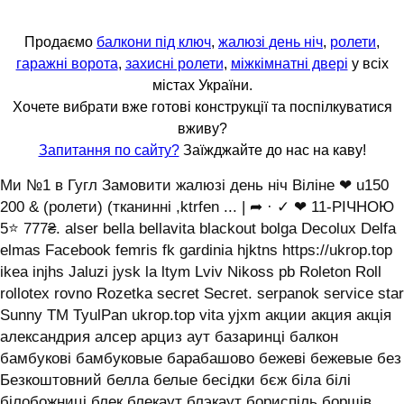
Продаємо
балкони під ключ
,
жалюзі день ніч
,
ролети
,
гаражні ворота
,
захисні ролети
,
міжкімнатні двері
у всіх
містах України.
Хочете вибрати вже готові конструкції та поспілкуватися
вживу?
Запитання по сайту?
Заїжджайте до нас на каву!
Ми №1 в Гугл Замовити жалюзі день ніч Віліне ❤ u150
200 & (ролети) (тканинні ,ktrfen ... | ➦ · ✓ ❤ 11-РІЧНОЮ
5⭐ 777₴. alser bella bellavita blackout bolga Decolux Delfa
elmas Facebook femris fk gardinia hjktns https://ukrop.top
ikea injhs Jaluzi jysk la ltym Lviv Nikoss pb Roleton Roll
rollotex rovno Rozetka secret Secret. serpanok service star
Sunny TM TyulPan ukrop.top vita yjxm акции акция акція
александрия алсер арциз аут базаринці балкон
бамбукові бамбуковые барабашово бежеві бежевые без
Безкоштовний белла белые бесідки бєж біла білі
білобожниці блек блекаут блэкаут бориспіль борщів