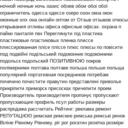
ночной ночные ночь оазис обоев обои обоі обої
ограничитель одесса одессе озеро озон окна окон
оконные олх она онлайн оптом от Отзыв отзывов откосы
открывания отливы офиса офисные офісах. охрана п
пайки панталія пвх Переглянути під пластика
пластиковые пластиковых пленка плиссе
плиссированная плісе пліссе плюс плюсы по повісити
под подвійні подільський подоконник подоконники
подольск подольский ПОЗИТИВНОЮ покров
полімерними полтава полтаве польша польше польща
популярний портативная посредников потребам
почечино почистити правутин представлені приволье
прикріпити приморск присосках причепити проем
Производитель производителя пропонує пропускают
пропускающие профиль псул работы размеры
распродажа рассчитать Рейтинг: реклама ремонт
РЕПУТАЦІЄЮ римская римские римська римські ринок
Віліне Рівному Рівному. ріг рог рогатин розетка розміри