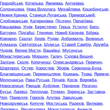
Гвардійське
,
Котельва
,
Якимівка
,
Антонівка
,
Солоницівка
,
Нова Водолага
,
Михайлівка
,
Коцюбинське
,
Нижня Кринка
,
Станиця Луганська
,
Приморський
,
Слобожанське
,
Катеринівка
,
Пісочин
,
Пелагіївка
,
Ківшарівка
,
Угнів
,
Берестечко
,
Герца
,
Устилуг
,
Белз
,
Батурин
,
Підгайці
,
Глиняни
,
Новий Калинів
,
Бібрка
,
Комарно
,
Скалат
,
Хирів
,
Рудки
,
Добромиль
,
Вижниця
,
Алмазна
,
Святогірськ
,
Шумськ
,
Старий Самбір
,
Дружба
,
Чуднів
,
Великі Мости
,
Вашківці
,
Міусинськ
,
Монастириська
,
Моршин
,
Галич
,
Судова Вишня
,
Залізне
,
Сколе
,
Копичинці
,
Олександрівськ
,
Перечин
,
Шаргород
,
Остер
,
Хоростків
,
Зборів
,
Середина-Буда
,
Благовіщенське
,
Перемишляни
,
Кіцмань
,
Турка
,
Яремче
,
Молочанськ
,
Рава-Руська
,
Почаїв
,
Косів
,
Ворожба
,
Новоселиця
,
Ржищів
,
Дубляни
,
Південне
,
Рогатин
,
Буськ
,
Ланівці
,
Теплодар
,
Тлумач
,
Зоринськ
,
Заставна
,
Чоп
,
Привілля
,
Горохів
,
Алупка
,
Заводське
,
Новодружеськ
,
Кипуче
,
Мостиська
,
Радехів
,
Вилкове
,
Липовець
,
Решетилівка
,
Монастирище
,
Ананьїв
,