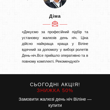
Діма
«Дякуємо за професійний підбір та
«Швидк
установку жалюзів день ніч. Ціна
Рекоме
дійсно найкраща краща у Віліне
вам І
вдячний за допомогу у виборі ролетів
замовл
День-ніч.Все прийшло оперативно та в
замовл
повному комплекті. Рекомендую!»
СЬОГОДНІ АКЦІЯ!
ЗНИЖКА 50%
Замовити жалюзі день ніч Віліне —
купити