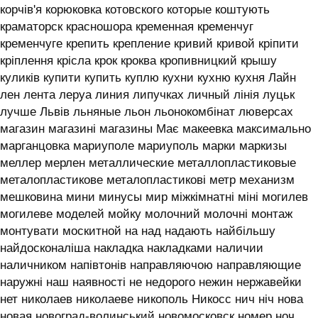
корчів'я корюковка котовского которые коштують
краматорск красношора кременная кременчуг
кременчуге крепить крепление кривий кривой кріпити
кріплення крісла крок кроква кропивницкий крышу
куликів купити купить куплю кухни кухню кухня ‎Лайн
лен лента леруа линия липучках личный лінія луцьк
лучше Львів льняные льон льонокомбінат люверсах
магазин магазині магазины Має макеевка максимально
марганцовка мариуполе мариуполь марки маркизы
меллер мерлен металлические металлопластиковые
металопластикове металопластикові метр механизм
мешковина мини минусы мир міжкімнатні міні могилев
могилеве моделей мойку молочний молочні монтаж
монтувати москитной на над надають найбільшу
найдосконаліша накладка накладками наличии
наличником напівтонів направляючою направляющие
наружні наш наявності не недорого нежин нержавейки
нет николаев николаеве никополь Никосс нич ніч нова
новая новоград-волинський новомосковск номер ноч