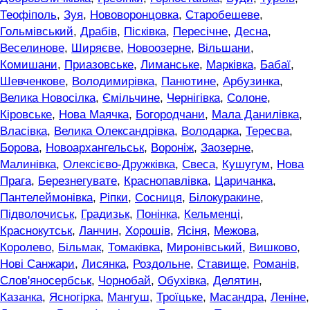
Теофіполь
,
Зуя
,
Нововоронцовка
,
Старобешеве
,
Гольмівський
,
Драбів
,
Пісківка
,
Пересічне
,
Десна
,
Веселинове
,
Ширяєве
,
Новоозерне
,
Вільшани
,
Комишани
,
Приазовське
,
Лиманське
,
Марківка
,
Бабаї
,
Шевченкове
,
Володимирівка
,
Панютине
,
Арбузинка
,
Велика Новосілка
,
Ємільчине
,
Чернігівка
,
Солоне
,
Кіровське
,
Нова Маячка
,
Богородчани
,
Мала Данилівка
,
Власівка
,
Велика Олександрівка
,
Володарка
,
Тересва
,
Борова
,
Новоархангельськ
,
Вороніж
,
Заозерне
,
Малинівка
,
Олексієво-Дружківка
,
Свеса
,
Кушугум
,
Нова
Прага
,
Березнегувате
,
Краснопавлівка
,
Царичанка
,
Пантелеймонівка
,
Ріпки
,
Сосниця
,
Білокуракине
,
Підволочиськ
,
Градизьк
,
Понінка
,
Кельменці
,
Краснокутськ
,
Ланчин
,
Хорошів
,
Ясіня
,
Межова
,
Королево
,
Більмак
,
Томаківка
,
Миронівський
,
Вишково
,
Нові Санжари
,
Лисянка
,
Роздольне
,
Ставище
,
Романів
,
Слов'яносербськ
,
Чорнобай
,
Обухівка
,
Делятин
,
Казанка
,
Ясногірка
,
Мангуш
,
Троїцьке
,
Масандра
,
Леніне
,