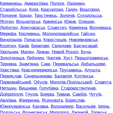
Кременець
,
Амвросіївка
,
Пологи
,
Ладижин
,
Старобільськ
,
Кілія
,
Красноград
,
Гадяч
,
Вишгород
,
Полонне
,
Броди
,
Тростянець
,
Золочів
,
Суходільськ
,
Яготин
,
Вільногірськ
,
Армянськ
,
Южне
,
Олешки
,
Люботин
,
Докучаєвськ
,
Славутич
,
Кремінна
,
Волноваха
,
Мерефа
,
Кролевець
,
Молодогвардійськ
,
Гайсин
,
Виноградів
,
Попасна
,
Коростишів
,
Новояворівськ
,
Козятин
,
Канів
,
Берегове
,
Селидове
,
Бахчисарай
,
Хмільник
,
Малин
,
Лиман
,
Новий Розділ
,
Буча
,
Золотоноша
,
Лебедин
,
Чортків
,
Хуст
,
Першотравенськ
,
Тернівка
,
Знам'янка
,
Саки
,
Перевальськ
,
Дебальцеве
,
Хрестівка
,
Красноперекопськ
,
Трускавець
,
Алушта
,
Переяслав
,
Синельникове
,
Балаклія
,
Куп'янськ
,
Первомайський
,
Обухів
,
Могилів-Подільський
,
Славута
,
Нетішин
,
Вишневе
,
Голубівка
,
Старокостянтинів
,
Добропілля
,
Глухів
,
Боярка
,
Токмак
,
Самбір
,
Чугуїв
,
Авдіївка
,
Жмеринка
,
Ясинувата
,
Борислав
,
Южноукраїнськ
,
Каховка
,
Володимир
,
Васильків
,
Ірпінь
,
Подільськ
,
Вознесенськ
,
Миргород
,
Джанкой
,
Торецьк
,