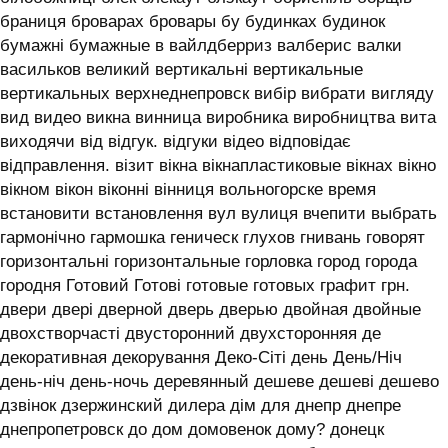
браниця броварах бровары бу будинках будинок
бумажні бумажные в вайлдберриз валберис валки
васильков великий вертикальні вертикальные
вертикальных верхнеднепровск вибір вибрати вигляду
вид видео викна винница виробника виробництва вита
виходячи від відгук. відгуки відео відповідає
відправлення. візит вікна вікнапластиковые вікнах вікно
вікном вікон віконні вінниця вольногорске время
встановити встановлення вул вулиця вчепити выбрать
гармонічно гармошка геническ глухов гнивань говорят
горизонтальні горизонтальные горловка город города
городня Готовий Готові готовые готовых графит грн.
двери двері дверной дверь дверью двойная двойные
двохстворчасті двусторонний двухсторонняя де
декоративная декорування Деко-Сіті день День/Ніч
день-ніч день-ночь деревянный дешеве дешеві дешево
дзвінок дзержинский дилера дім для днепр днепре
днепропетровск до дом домовенок дому? донецк