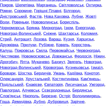
Покров
,
Шепетівка
,
Марганець
,
Світловодськ
,
Охтирка
,
Ромни
,
Сорокине
,
Горішні Плавні
,
Білгород-
Дністровський
,
Фастів
,
Нова Каховка
,
Лубни
,
Жовті
Води
,
Ровеньки
,
Нововолинськ
,
Бориспіль
,
Чорноморськ
,
Брянка
,
Мирноград
,
Ізюм
,
Енергодар
,
Новоград-Волинський
,
Сніжне
,
Шахтарськ
,
Коломия
,
Стрий
,
Антрацит
,
Лозова
,
Вараш
,
Кузня
,
Харцизьк
,
Дружківка
,
Прилуки
,
Рубіжне
,
Ковель
,
Коростень
,
Калуш
,
Покровськ
,
Сміла
,
Первомайськ
,
Червоноград
,
Чистякове
,
Новомосковськ
,
Довжанськ
,
Феодосія
,
Ніжин
,
Дрогобич
,
Ялта
,
Мукачево
,
Бахмут
,
Звягель
,
Новоград
,
Новоград-Волинський
,
Кіровоград
,
Кузнецовськ
,
Ізмаїл
,
Бровари
,
Шостка
,
Бердичів
,
Умань
,
Кадіївка
,
Конотоп
,
Олександрія
,
Хрустальний
,
Костянтинівка
,
Кам'янець-
Подільський
,
Єнакієве
,
Євпаторія
,
Лисичанськ
,
Ужгород
,
Павлоград
,
Алчевськ
,
Сєвєродонецьк
,
Бердянськ
,
Слов'янськ
,
Нікополь
,
Березне
,
Остріг
,
Володимирець
,
Гоща
,
Демидівка
,
Дубно
,
Дубровиця
,
Зарічне
,