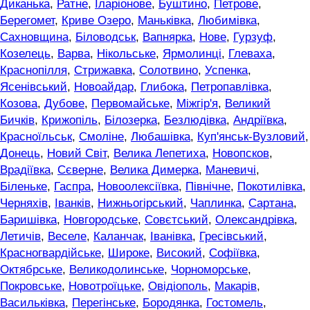
Диканька
,
Ратне
,
Іларіонове
,
Буштино
,
Петрове
,
Берегомет
,
Криве Озеро
,
Маньківка
,
Любимівка
,
Сахновщина
,
Біловодськ
,
Вапнярка
,
Нове
,
Гурзуф
,
Козелець
,
Варва
,
Нікольське
,
Ярмолинці
,
Глеваха
,
Краснопілля
,
Стрижавка
,
Солотвино
,
Успенка
,
Ясенівський
,
Новоайдар
,
Глибока
,
Петропавлівка
,
Козова
,
Дубове
,
Первомайське
,
Міжгір'я
,
Великий
Бичків
,
Крижопіль
,
Білозерка
,
Безлюдівка
,
Андріївка
,
Красноїльськ
,
Смоліне
,
Любашівка
,
Куп'янськ-Вузловий
,
Донець
,
Новий Світ
,
Велика Лепетиха
,
Новопсков
,
Врадіївка
,
Сєверне
,
Велика Димерка
,
Маневичі
,
Біленьке
,
Гаспра
,
Новоолексіївка
,
Північне
,
Покотилівка
,
Черняхів
,
Іванків
,
Нижньогірський
,
Чаплинка
,
Сартана
,
Баришівка
,
Новгородське
,
Совєтський
,
Олександрівка
,
Летичів
,
Веселе
,
Каланчак
,
Іванівка
,
Гресівський
,
Красногвардійське
,
Широке
,
Високий
,
Софіївка
,
Октябрське
,
Великодолинське
,
Чорноморське
,
Покровське
,
Новотроїцьке
,
Овідіополь
,
Макарів
,
Васильківка
,
Перегінське
,
Бородянка
,
Гостомель
,