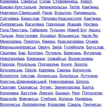
Корюківка
,
Сіверськ
,
Судак
,
Сторожинець
,
Хорол
,
Боково-Хрустальне
,
Зеленодольськ
,
Тетіїв
,
Кам'янка
,
Новгород-Сіверський
,
Рахів
,
Бурштин
,
Радомишль
,
Снігурівка
,
Берислав
,
Петрово-Красносілля
,
Кам'янка-
Дніпровська
,
Василівка
,
Городище
,
Жашків
,
Носівка
,
Гола Пристань
,
Гайворон
,
Тульчин
,
Новий Буг
,
Арциз
,
Тальне
,
Апостолове
,
Дунаївці
,
Вільнянськ
,
Часів Яр
,
Миколаївка
,
Пирятин
,
Ківерці
,
Красногорівка
,
Очаків
,
Верхньодніпровськ
,
Овруч
,
Зміїв
,
Гуляйполе
,
Богуслав
,
Свалява
,
Бар
,
Болград
,
Путивль
,
Березань
,
Вугледар
,
Новогродівка
,
Бережани
,
Іловайськ
,
Вознесенівка
,
Городок
,
Роздільна
,
Підгородне
,
Бунге
,
Золоте
,
Білозерське
,
Оріхів
,
Карлівка
,
Сквира
,
Богодухів
,
Білопілля
,
Ізяслав
,
Долинська
,
Білогірськ
,
Лутугине
,
Корсунь-Шевченківський
,
Новоукраїнка
,
Шпола
,
Сватове
,
Скадовськ
,
Зугрес
,
Звенигородка
,
Балта
,
Калинівка
,
Ватутіне
,
Дергачі
,
Бахмач
,
Рені
,
П'ятихатки
,
Красилів
,
Вовчанськ
,
Стебник
,
Долина
,
Надвірна
,
Волочиськ
,
Дніпрорудне
,
Курахове
,
Сокаль
,
Генічеськ
,