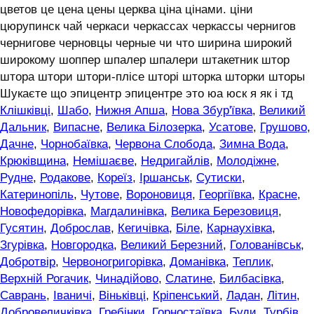
цветов це цена цены церква ціна цінами. ціни
цюрупинск чай черкаси черкассах черкассы чернигов
чернигове черновцы черные чи что ширина широкий
широкому шоппер шпалер шпалери штакетник штор
штора штори штори-плісе шторі шторка шторки шторы
Шукаєте що эпицентр эпицентре это юа юск я як і тд
Клішківці
,
Шабо
,
Нижня Апша
,
Нова Збур'ївка
,
Великий
Дальник
,
Випасне
,
Велика Білозерка
,
Усатове
,
Грушово
,
Дачне
,
Чорнобаївка
,
Червона Слобода
,
Зимна Вода
,
Крюківщина
,
Немішаєве
,
Недригайлів
,
Молодіжне
,
Рудне
,
Родакове
,
Кореїз
,
Іршанськ
,
Сутиски
,
Катеринопіль
,
Чутове
,
Вороновиця
,
Георгіївка
,
Красне
,
Новофедорівка
,
Магдалинівка
,
Велика Березовиця
,
Гусятин
,
Доброслав
,
Кегичівка
,
Біле
,
Карнаухівка
,
Згурівка
,
Новгородка
,
Великий Березний
,
Голованівськ
,
Добротвір
,
Червоногригорівка
,
Доманівка
,
Теплик
,
Верхній Рогачик
,
Чинадійово
,
Слатине
,
Билбасівка
,
Саврань
,
Іваничі
,
Віньківці
,
Кріпенський
,
Ладан
,
Літин
,
Добровеличківка
,
Гребінки
,
Горностаївка
,
Буди
,
Турбів
,