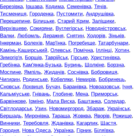
Березівка
,
Іршава
,
Кодима
,
Семенівка
,
Тячів
,
Тисмениця
,
Городенка
,
Пустомити
,
Андрушівка
,
Перещепине
,
Білицьке
,
Старий Крим
,
Заліщики
,
Верхівцеве
,
Сокиряни
,
Вуглегірськ
,
Новодністровськ
,
Валки
,
Любомль
,
Деражня
,
Снятин
,
Ходорів
,
Зіньків
,
Інкерман
,
Болехів
,
Мар'їнка
,
Погребище
,
Татарбунари
,
Камінь-Каширський
,
Олевськ
,
Помічна
,
Іллінці
,
Хотин
,
Зимогір'я
,
Борщів
,
Таврійськ
,
Гірське
,
Христинівка
,
Гребінка
,
Кам'янка-Бузька
,
Буринь
,
Щолкіне
,
Борзна
,
Моспине
,
Ямпіль
,
Жидачів
,
Соснівка
,
Бобровиця
,
Чигирин
,
Родинське
,
Кобеляки
,
Немирів
,
Бобринець
,
Сновськ
,
Лохвиця
,
Бучач
,
Баранівка
,
Новоазовськ
,
Ічня
,
Кальміуське
,
Гнівань
,
Глобине
,
Мена
,
Приморськ
,
Барвінкове
,
Ірміно
,
Мала Виска
,
Баштанка
,
Соледар
,
Світлодарськ
,
Узин
,
Новомиргород
,
Збараж
,
Українськ
,
Бершадь
,
Миронівка
,
Тараща
,
Жовква
,
Яворів
,
Рожище
,
Винники
,
Теребовля
,
Жданівка
,
Кагарлик
,
Щастя
,
Городня
,
Нова Одеса
,
Українка
,
Гірник
,
Біляївка
,