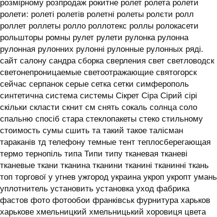
розмірному розпродаж рокитне ролет ролета ролети
ролети: ролеті ролетів ролетні ролеты ролєти ролл
роллет роллеты ролло роллотекс роллы ролокасети
рольшторы ромны рулет рулети рулонка рулонна
рулонная рулонних рулонні рулонные рулонных ряді.
сайт салону сандра сборка сверления свет светловодск
светонепроницаемые светоотражающие святогорск
сейчас серпанок серые сетка сетки симферополь
синтетична система системы ‎Сікрет Сіра Сірий сірі
скільки скласти скнит см снять сокаль солнца соло
спальню спосіб стара стеклопакеты стеко стильному
стоимость сумы сшить та такий такое талісман
тараканів тд телефону темные тент теплосберегающая
термо тернопіль типа Типи типу тканевая тканеві
тканевые ткани тканина тканини тканині тканинні ткань
топ торгової у угнев ужгород украина укроп укропт умань
уплотнитель установить установка уход фабрика
фастов фото фотообои франківськ фурнитура харьков
харькове хмельницкий хмельницький хоровиця цвета