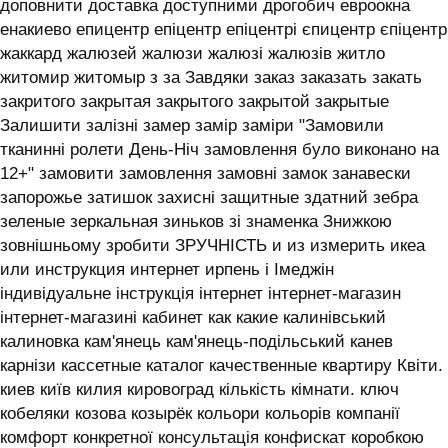
доповнити доставка доступними дрогобич евроокна
енакиево епицентр епіцентр епіцентрі єпицентр єпіцентр
жаккард жалюзей жалюзи жалюзі жалюзів житло
житомир житомыр з за Завдяки заказ заказать закать
закритого закрытая закрытого закрытой закрытые
Залишити залізні замер замір заміри "Замовили
тканинні ролети День-Ніч замовлення було виконано на
12+" замовити замовлення замовні замок занавески
запорожье затишок захисні защитные здатний зебра
зеленые зеркальная зиньков зі знаменка Знижкою
зовнішньому зробити ЗРУЧНІСТЬ и из измерить икеа
или инструкция интернет ирпень і ‎Імеджін
індивідуальне інструкція інтернет інтернет-магазин
інтернет-магазині кабинет как какие калинівський
калиновка кам'янець кам'янець-подільський канев
карнізи кассетные каталог качественные квартиру Квіти.
киев київ килия кировоград кількість кімнати. ключ
кобеляки козова козырёк кольори кольорів компанії
комфорт конкретної консультація конфискат коробкою