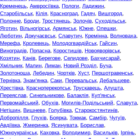
Кременець
,
Амвросіївка
,
Пологи
,
Ладижин
,
Старобільськ
,
Кілія
,
Красноград
,
Гадяч
,
Вишгород
,
Полонне
,
Броди
,
Тростянець
,
Золочів
,
Суходільськ
,
Яготин
,
Вільногірськ
,
Армянськ
,
Южне
,
Олешки
,
Люботин
,
Докучаєвськ
,
Славутич
,
Кремінна
,
Волноваха
,
Мерефа
,
Кролевець
,
Молодогвардійськ
,
Гайсин
,
Виноградів
,
Попасна
,
Коростишів
,
Новояворівськ
,
Козятин
,
Канів
,
Берегове
,
Селидове
,
Бахчисарай
,
Хмільник
,
Малин
,
Лиман
,
Новий Розділ
,
Буча
,
Золотоноша
,
Лебедин
,
Чортків
,
Хуст
,
Першотравенськ
,
Тернівка
,
Знам'янка
,
Саки
,
Перевальськ
,
Дебальцеве
,
Хрестівка
,
Красноперекопськ
,
Трускавець
,
Алушта
,
Переяслав
,
Синельникове
,
Балаклія
,
Куп'янськ
,
Первомайський
,
Обухів
,
Могилів-Подільський
,
Славута
,
Нетішин
,
Вишневе
,
Голубівка
,
Старокостянтинів
,
Добропілля
,
Глухів
,
Боярка
,
Токмак
,
Самбір
,
Чугуїв
,
Авдіївка
,
Жмеринка
,
Ясинувата
,
Борислав
,
Южноукраїнськ
,
Каховка
,
Володимир
,
Васильків
,
Ірпінь
,