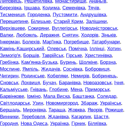
Липовець
,
Решетилівка
,
Монастирище
,
Ананьїв
,
Березівка
,
Іршава
,
Кодима
,
Семенівка
,
Тячів
,
Тисмениця
,
Городенка
,
Пустомити
,
Андрушівка
,
Перещепине
,
Білицьке
,
Старий Крим
,
Заліщики
,
Верхівцеве
,
Сокиряни
,
Вуглегірськ
,
Новодністровськ
,
Валки
,
Любомль
,
Деражня
,
Снятин
,
Ходорів
,
Зіньків
,
Інкерман
,
Болехів
,
Мар'їнка
,
Погребище
,
Татарбунари
,
Камінь-Каширський
,
Олевськ
,
Помічна
,
Іллінці
,
Хотин
,
Зимогір'я
,
Борщів
,
Таврійськ
,
Гірське
,
Христинівка
,
Гребінка
,
Кам'янка-Бузька
,
Буринь
,
Щолкіне
,
Борзна
,
Моспине
,
Ямпіль
,
Жидачів
,
Соснівка
,
Бобровиця
,
Чигирин
,
Родинське
,
Кобеляки
,
Немирів
,
Бобринець
,
Сновськ
,
Лохвиця
,
Бучач
,
Баранівка
,
Новоазовськ
,
Ічня
,
Кальміуське
,
Гнівань
,
Глобине
,
Мена
,
Приморськ
,
Барвінкове
,
Ірміно
,
Мала Виска
,
Баштанка
,
Соледар
,
Світлодарськ
,
Узин
,
Новомиргород
,
Збараж
,
Українськ
,
Бершадь
,
Миронівка
,
Тараща
,
Жовква
,
Яворів
,
Рожище
,
Винники
,
Теребовля
,
Жданівка
,
Кагарлик
,
Щастя
,
Городня
,
Нова Одеса
,
Українка
,
Гірник
,
Біляївка
,