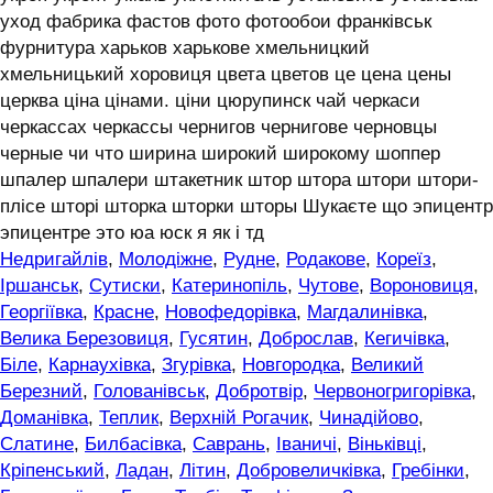
уход фабрика фастов фото фотообои франківськ
фурнитура харьков харькове хмельницкий
хмельницький хоровиця цвета цветов це цена цены
церква ціна цінами. ціни цюрупинск чай черкаси
черкассах черкассы чернигов чернигове черновцы
черные чи что ширина широкий широкому шоппер
шпалер шпалери штакетник штор штора штори штори-
плісе шторі шторка шторки шторы Шукаєте що эпицентр
эпицентре это юа юск я як і тд
Недригайлів
,
Молодіжне
,
Рудне
,
Родакове
,
Кореїз
,
Іршанськ
,
Сутиски
,
Катеринопіль
,
Чутове
,
Вороновиця
,
Георгіївка
,
Красне
,
Новофедорівка
,
Магдалинівка
,
Велика Березовиця
,
Гусятин
,
Доброслав
,
Кегичівка
,
Біле
,
Карнаухівка
,
Згурівка
,
Новгородка
,
Великий
Березний
,
Голованівськ
,
Добротвір
,
Червоногригорівка
,
Доманівка
,
Теплик
,
Верхній Рогачик
,
Чинадійово
,
Слатине
,
Билбасівка
,
Саврань
,
Іваничі
,
Віньківці
,
Кріпенський
,
Ладан
,
Літин
,
Добровеличківка
,
Гребінки
,