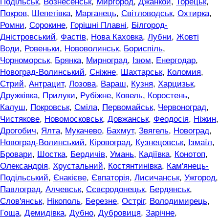
Подільськ
,
Вознесенськ
,
Миргород
,
Джанкой
,
Торецьк
,
Покров
,
Шепетівка
,
Марганець
,
Світловодськ
,
Охтирка
,
Ромни
,
Сорокине
,
Горішні Плавні
,
Білгород-
Дністровський
,
Фастів
,
Нова Каховка
,
Лубни
,
Жовті
Води
,
Ровеньки
,
Нововолинськ
,
Бориспіль
,
Чорноморськ
,
Брянка
,
Мирноград
,
Ізюм
,
Енергодар
,
Новоград-Волинський
,
Сніжне
,
Шахтарськ
,
Коломия
,
Стрий
,
Антрацит
,
Лозова
,
Вараш
,
Кузня
,
Харцизьк
,
Дружківка
,
Прилуки
,
Рубіжне
,
Ковель
,
Коростень
,
Калуш
,
Покровськ
,
Сміла
,
Первомайськ
,
Червоноград
,
Чистякове
,
Новомосковськ
,
Довжанськ
,
Феодосія
,
Ніжин
,
Дрогобич
,
Ялта
,
Мукачево
,
Бахмут
,
Звягель
,
Новоград
,
Новоград-Волинський
,
Кіровоград
,
Кузнецовськ
,
Ізмаїл
,
Бровари
,
Шостка
,
Бердичів
,
Умань
,
Кадіївка
,
Конотоп
,
Олександрія
,
Хрустальний
,
Костянтинівка
,
Кам'янець-
Подільський
,
Єнакієве
,
Євпаторія
,
Лисичанськ
,
Ужгород
,
Павлоград
,
Алчевськ
,
Сєвєродонецьк
,
Бердянськ
,
Слов'янськ
,
Нікополь
,
Березне
,
Остріг
,
Володимирець
,
Гоща
,
Демидівка
,
Дубно
,
Дубровиця
,
Зарічне
,