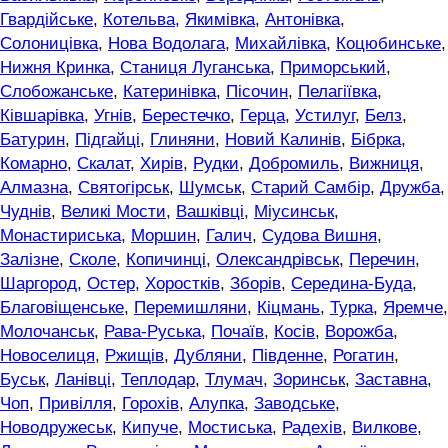
Гвардійське
,
Котельва
,
Якимівка
,
Антонівка
,
Солоницівка
,
Нова Водолага
,
Михайлівка
,
Коцюбинське
,
Нижня Кринка
,
Станиця Луганська
,
Приморський
,
Слобожанське
,
Катеринівка
,
Пісочин
,
Пелагіївка
,
Ківшарівка
,
Угнів
,
Берестечко
,
Герца
,
Устилуг
,
Белз
,
Батурин
,
Підгайці
,
Глиняни
,
Новий Калинів
,
Бібрка
,
Комарно
,
Скалат
,
Хирів
,
Рудки
,
Добромиль
,
Вижниця
,
Алмазна
,
Святогірськ
,
Шумськ
,
Старий Самбір
,
Дружба
,
Чуднів
,
Великі Мости
,
Вашківці
,
Міусинськ
,
Монастириська
,
Моршин
,
Галич
,
Судова Вишня
,
Залізне
,
Сколе
,
Копичинці
,
Олександрівськ
,
Перечин
,
Шаргород
,
Остер
,
Хоростків
,
Зборів
,
Середина-Буда
,
Благовіщенське
,
Перемишляни
,
Кіцмань
,
Турка
,
Яремче
,
Молочанськ
,
Рава-Руська
,
Почаїв
,
Косів
,
Ворожба
,
Новоселиця
,
Ржищів
,
Дубляни
,
Південне
,
Рогатин
,
Буськ
,
Ланівці
,
Теплодар
,
Тлумач
,
Зоринськ
,
Заставна
,
Чоп
,
Привілля
,
Горохів
,
Алупка
,
Заводське
,
Новодружеськ
,
Кипуче
,
Мостиська
,
Радехів
,
Вилкове
,