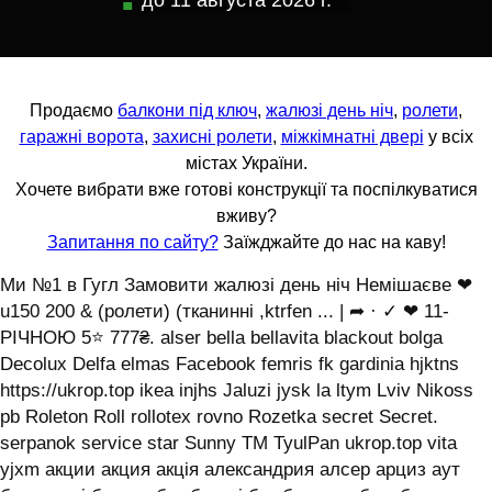
до
11 августа 2026 г.
Продаємо
балкони під ключ
,
жалюзі день ніч
,
ролети
,
гаражні ворота
,
захисні ролети
,
міжкімнатні двері
у всіх
містах України.
Хочете вибрати вже готові конструкції та поспілкуватися
вживу?
Запитання по сайту?
Заїжджайте до нас на каву!
Ми №1 в Гугл Замовити жалюзі день ніч Немішаєве ❤
u150 200 & (ролети) (тканинні ,ktrfen ... | ➦ · ✓ ❤ 11-
РІЧНОЮ 5⭐ 777₴. alser bella bellavita blackout bolga
Decolux Delfa elmas Facebook femris fk gardinia hjktns
https://ukrop.top ikea injhs Jaluzi jysk la ltym Lviv Nikoss
pb Roleton Roll rollotex rovno Rozetka secret Secret.
serpanok service star Sunny TM TyulPan ukrop.top vita
yjxm акции акция акція александрия алсер арциз аут