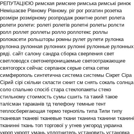
РЕПУТАЦІЄЮ римская римские римська римські ринок
Немішаєве Рівному Рівному. ріг рог рогатин розетка
розміри розмірному розпродаж рокитне ролет ролета
ролети ролети: ролеті ролетів ролетні ролеты ролєти
ролл роллет роллеты ролло роллотекс роллы
ролокасети рольшторы ромны рулет рулети рулонка
рулонна рулонная рулонних рулонні рулонные рулонных
ряді. сайт салону сандра сборка сверления свет
светловодск светонепроницаемые светоотражающие
святогорск сейчас серпанок серые сетка сетки
симферополь синтетична система системы ‎Сікрет Сіра
Сірий сірі скільки скласти скнит см снять сокаль солнца
соло спальню спосіб стара стеклопакеты стеко
стильному стоимость сумы сшить та такий такое
талісман тараканів тд телефону темные тент
теплосберегающая термо тернопіль типа Типи типу
тканевая тканеві тканевые ткани тканина тканини тканині
тканинні ткань топ торгової у угнев ужгород украина
укроп укропт умань уплотнитель установить установка