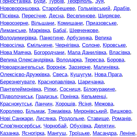
Горностаївка
,
Буди
,
Турбів
,
Теофіполь
,
Зуя
,
Нововоронцовка
,
Старобешеве
,
Гольмівський
,
Драбів
,
Пісківка
,
Пересічне
,
Десна
,
Веселинове
,
Ширяєве
,
Новоозерне
,
Вільшани
,
Комишани
,
Приазовське
,
Лиманське
,
Марківка
,
Бабаї
,
Шевченкове
,
Володимирівка
,
Панютине
,
Арбузинка
,
Велика
Новосілка
,
Ємільчине
,
Чернігівка
,
Солоне
,
Кіровське
,
Нова Маячка
,
Богородчани
,
Мала Данилівка
,
Власівка
,
Велика Олександрівка
,
Володарка
,
Тересва
,
Борова
,
Новоархангельськ
,
Вороніж
,
Заозерне
,
Малинівка
,
Олексієво-Дружківка
,
Свеса
,
Кушугум
,
Нова Прага
,
Березнегувате
,
Краснопавлівка
,
Царичанка
,
Пантелеймонівка
,
Ріпки
,
Сосниця
,
Білокуракине
,
Підволочиськ
,
Градизьк
,
Понінка
,
Кельменці
,
Краснокутськ
,
Ланчин
,
Хорошів
,
Ясіня
,
Межова
,
Королево
,
Більмак
,
Томаківка
,
Миронівський
,
Вишково
,
Нові Санжари
,
Лисянка
,
Роздольне
,
Ставище
,
Романів
,
Слов'яносербськ
,
Чорнобай
,
Обухівка
,
Делятин
,
Казанка
,
Ясногірка
,
Мангуш
,
Троїцьке
,
Масандра
,
Леніне
,