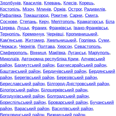
Здолбунів
,
Квасилів
,
Клевань
,
Клесів
,
Корець
,
Костопіль
,
Мізоч
,
Млинів
,
Оржів
,
Острог
,
Радивилів
,
Рафалівка
,
Томашгород
,
Рокитне
,
Сарни
,
Смига
,
Соснове
,
Степань
,
Керч
,
Мелітополь
,
Краматорськ
,
Біла
Церква
,
Луцьк
,
Франик
,
Франківськ
,
Івано-Франківськ
,
Тернопіль
,
Кременчук
,
Чернівці
,
Кропивницький
,
Кам'янське
,
Житомир
,
Хмельницький
,
Горлівка
,
Суми
,
Черкаси
,
Чернігів
,
Полтава
,
Херсон
,
Севастополь
,
Сімферополь
,
Вінниця
,
Макіївка
,
Луганськ
,
Маріуполь
,
Миколаїв
,
Автономна республіка Крим
,
Алчевський
район
,
Бахмутський район
,
Бахчисарайський район
,
Баштанський район
,
Бердичівський район
,
Бердянський
район
,
Берегівський район
,
Березівський район
,
Бериславський район
,
Білгород-Дністровський район
,
Білогірський район
,
Білоцерківський район
,
Богодухівський район
,
Болградський район
,
Бориспільський район
,
Броварський район
,
Бучанський
район
,
Вараський район
,
Василівський район
,
Верховинський район
,
Вижницький район
,