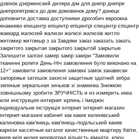
дзвінок дзержинский дилера дім для днепр днепре
днепропетровск до дом домовенок дому? донецк
доповнити доставка доступними дрогобич евроокна
енакиево епицентр епіцентр епіцентрі єпицентр єпіцентр
жаккард жалюзей жалюзи жалюзі жалюзів житло
житомир житомыр з за Завдяки заказ заказать закать
закритого закрытая закрытого закрытой закрытые
Залишити залізні замер замір заміри "Замовили
тканинні ролети День-Ніч замовлення було виконано на
12+" замовити замовлення замовні замок занавески
запорожье затишок захисні защитные здатний зебра
зеленые зеркальная зиньков зі знаменка Знижкою
зовнішньому зробити ЗРУЧНІСТЬ и из измерить икеа
или инструкция интернет ирпень і ‎Імеджін
індивідуальне інструкція інтернет інтернет-магазин
інтернет-магазині кабинет как какие калинівський
калиновка кам'янець кам'янець-подільський канев
карнізи кассетные каталог качественные квартиру Квіти.
киев київ килия кировоград кількість кімнати. ключ