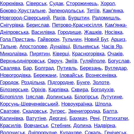
Корюківка
,
Сіверськ
,
Судак
,
Сторожинець
,
Хорол
,
Боково-Хрустальне
,
Зеленодольськ
,
Тетіїв
,
Кам'янка
,
Новгород-Сіверський
,
Рахів
,
Бурштин
,
Радомишль
,
Снігурівка
,
Берислав
,
Петрово-Красносілля
,
Кам'янка-
Дніпровська
,
Василівка
,
Городище
,
Жашків
,
Носівка
,
Гола Пристань
,
Гайворон
,
Тульчин
,
Новий Буг
,
Арциз
,
Тальне
,
Апостолове
,
Дунаївці
,
Вільнянськ
,
Часів Яр
,
Миколаївка
,
Пирятин
,
Ківерці
,
Красногорівка
,
Очаків
,
Верхньодніпровськ
,
Овруч
,
Зміїв
,
Гуляйполе
,
Богуслав
,
Свалява
,
Бар
,
Болград
,
Путивль
,
Березань
,
Вугледар
,
Новогродівка
,
Бережани
,
Іловайськ
,
Вознесенівка
,
Городок
,
Роздільна
,
Підгородне
,
Бунге
,
Золоте
,
Білозерське
,
Оріхів
,
Карлівка
,
Сквира
,
Богодухів
,
Білопілля
,
Ізяслав
,
Долинська
,
Білогірськ
,
Лутугине
,
Корсунь-Шевченківський
,
Новоукраїнка
,
Шпола
,
Сватове
,
Скадовськ
,
Зугрес
,
Звенигородка
,
Балта
,
Калинівка
,
Ватутіне
,
Дергачі
,
Бахмач
,
Рені
,
П'ятихатки
,
Красилів
,
Вовчанськ
,
Стебник
,
Долина
,
Надвірна
,
Волочиськ
,
Дніпрорудне
,
Курахове
,
Сокаль
,
Генічеськ
,