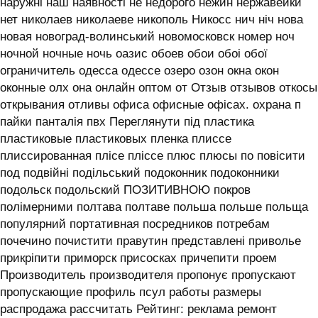
наружні наш наявності не недорого нежин нержавейки
нет николаев николаеве никополь Никосс нич ніч нова
новая новоград-волинський новомосковск номер ноч
ночной ночные ночь оазис обоев обои обоі обої
ограничитель одесса одессе озеро озон окна окон
оконные олх она онлайн оптом от Отзыв отзывов откосы
открывания отливы офиса офисные офісах. охрана п
пайки панталія пвх Переглянути під пластика
пластиковые пластиковых пленка плиссе
плиссированная плісе пліссе плюс плюсы по повісити
под подвійні подільський подоконник подоконники
подольск подольский ПОЗИТИВНОЮ покров
полімерними полтава полтаве польша польше польща
популярний портативная посредников потребам
почечино почистити правутин представлені приволье
прикріпити приморск присосках причепити проем
Производитель производителя пропонує пропускают
пропускающие профиль псул работы размеры
распродажа рассчитать Рейтинг: реклама ремонт