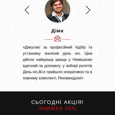
Діма
«Дякуємо за професійний підбір та
«Швидк
установку жалюзів день ніч. Ціна
Рекоме
дійсно найкраща краща у Немішаєве
вам І
вдячний за допомогу у виборі ролетів
замовл
День-ніч.Все прийшло оперативно та в
замовл
повному комплекті. Рекомендую!»
СЬОГОДНІ АКЦІЯ!
ЗНИЖКА 50%