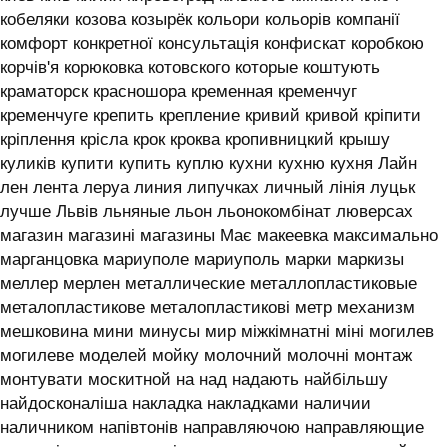
кобеляки козова козырёк кольори кольорів компанії
комфорт конкретної консультація конфискат коробкою
корчів'я корюковка котовского которые коштують
краматорск красношора кременная кременчуг
кременчуге крепить крепление кривий кривой кріпити
кріплення крісла крок кроква кропивницкий крышу
куликів купити купить куплю кухни кухню кухня ‎Лайн
лен лента леруа линия липучках личный лінія луцьк
лучше Львів льняные льон льонокомбінат люверсах
магазин магазині магазины Має макеевка максимально
марганцовка мариуполе мариуполь марки маркизы
меллер мерлен металлические металлопластиковые
металопластикове металопластикові метр механизм
мешковина мини минусы мир міжкімнатні міні могилев
могилеве моделей мойку молочний молочні монтаж
монтувати москитной на над надають найбільшу
найдосконаліша накладка накладками наличии
наличником напівтонів направляючою направляющие