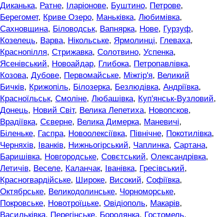
Диканька
,
Ратне
,
Іларіонове
,
Буштино
,
Петрове
,
Берегомет
,
Криве Озеро
,
Маньківка
,
Любимівка
,
Сахновщина
,
Біловодськ
,
Вапнярка
,
Нове
,
Гурзуф
,
Козелець
,
Варва
,
Нікольське
,
Ярмолинці
,
Глеваха
,
Краснопілля
,
Стрижавка
,
Солотвино
,
Успенка
,
Ясенівський
,
Новоайдар
,
Глибока
,
Петропавлівка
,
Козова
,
Дубове
,
Первомайське
,
Міжгір'я
,
Великий
Бичків
,
Крижопіль
,
Білозерка
,
Безлюдівка
,
Андріївка
,
Красноїльськ
,
Смоліне
,
Любашівка
,
Куп'янськ-Вузловий
,
Донець
,
Новий Світ
,
Велика Лепетиха
,
Новопсков
,
Врадіївка
,
Сєверне
,
Велика Димерка
,
Маневичі
,
Біленьке
,
Гаспра
,
Новоолексіївка
,
Північне
,
Покотилівка
,
Черняхів
,
Іванків
,
Нижньогірський
,
Чаплинка
,
Сартана
,
Баришівка
,
Новгородське
,
Совєтський
,
Олександрівка
,
Летичів
,
Веселе
,
Каланчак
,
Іванівка
,
Гресівський
,
Красногвардійське
,
Широке
,
Високий
,
Софіївка
,
Октябрське
,
Великодолинське
,
Чорноморське
,
Покровське
,
Новотроїцьке
,
Овідіополь
,
Макарів
,
Васильківка
,
Перегінське
,
Бородянка
,
Гостомель
,