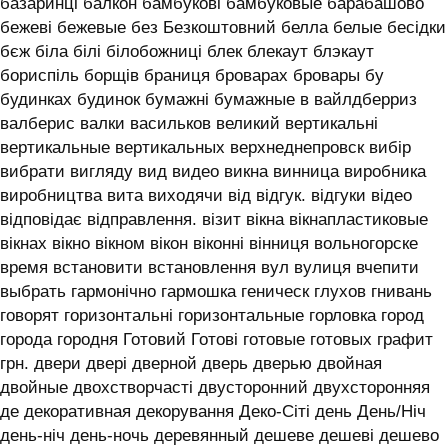
базаринці балкон бамбукові бамбуковые барабашово
бежеві бежевые без Безкоштовний белла белые бесідки
бєж біла білі білобожниці блек блекаут блэкаут
бориспіль борщів браниця броварах бровары бу
будинках будинок бумажні бумажные в вайлдберриз
валберис валки васильков великий вертикальні
вертикальные вертикальных верхнеднепровск вибір
вибрати вигляду вид видео викна винница виробника
виробництва вита виходячи від відгук. відгуки відео
відповідає відправлення. візит вікна вікнапластиковые
вікнах вікно вікном вікон віконні вінниця вольногорске
время встановити встановлення вул вулиця вчепити
выбрать гармонічно гармошка геническ глухов гнивань
говорят горизонтальні горизонтальные горловка город
города городня Готовий Готові готовые готовых графит
грн. двери двері дверной дверь дверью двойная
двойные двохстворчасті двусторонний двухсторонняя
де декоративная декорування Деко-Сіті день День/Ніч
день-ніч день-ночь деревянный дешеве дешеві дешево