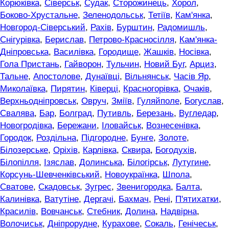
Корюківка
,
Сіверськ
,
Судак
,
Сторожинець
,
Хорол
,
Боково-Хрустальне
,
Зеленодольськ
,
Тетіїв
,
Кам'янка
,
Новгород-Сіверський
,
Рахів
,
Бурштин
,
Радомишль
,
Снігурівка
,
Берислав
,
Петрово-Красносілля
,
Кам'янка-
Дніпровська
,
Василівка
,
Городище
,
Жашків
,
Носівка
,
Гола Пристань
,
Гайворон
,
Тульчин
,
Новий Буг
,
Арциз
,
Тальне
,
Апостолове
,
Дунаївці
,
Вільнянськ
,
Часів Яр
,
Миколаївка
,
Пирятин
,
Ківерці
,
Красногорівка
,
Очаків
,
Верхньодніпровськ
,
Овруч
,
Зміїв
,
Гуляйполе
,
Богуслав
,
Свалява
,
Бар
,
Болград
,
Путивль
,
Березань
,
Вугледар
,
Новогродівка
,
Бережани
,
Іловайськ
,
Вознесенівка
,
Городок
,
Роздільна
,
Підгородне
,
Бунге
,
Золоте
,
Білозерське
,
Оріхів
,
Карлівка
,
Сквира
,
Богодухів
,
Білопілля
,
Ізяслав
,
Долинська
,
Білогірськ
,
Лутугине
,
Корсунь-Шевченківський
,
Новоукраїнка
,
Шпола
,
Сватове
,
Скадовськ
,
Зугрес
,
Звенигородка
,
Балта
,
Калинівка
,
Ватутіне
,
Дергачі
,
Бахмач
,
Рені
,
П'ятихатки
,
Красилів
,
Вовчанськ
,
Стебник
,
Долина
,
Надвірна
,
Волочиськ
,
Дніпрорудне
,
Курахове
,
Сокаль
,
Генічеськ
,