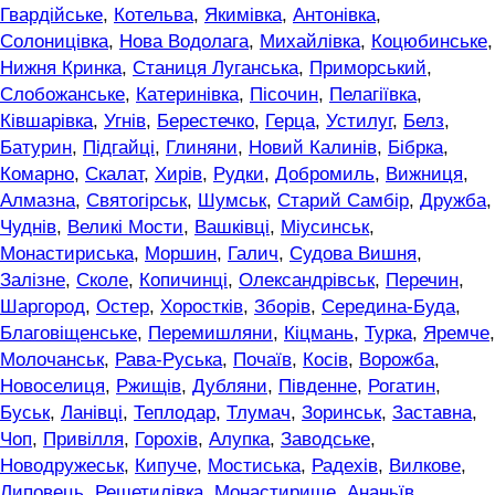
Гвардійське
,
Котельва
,
Якимівка
,
Антонівка
,
Солоницівка
,
Нова Водолага
,
Михайлівка
,
Коцюбинське
,
Нижня Кринка
,
Станиця Луганська
,
Приморський
,
Слобожанське
,
Катеринівка
,
Пісочин
,
Пелагіївка
,
Ківшарівка
,
Угнів
,
Берестечко
,
Герца
,
Устилуг
,
Белз
,
Батурин
,
Підгайці
,
Глиняни
,
Новий Калинів
,
Бібрка
,
Комарно
,
Скалат
,
Хирів
,
Рудки
,
Добромиль
,
Вижниця
,
Алмазна
,
Святогірськ
,
Шумськ
,
Старий Самбір
,
Дружба
,
Чуднів
,
Великі Мости
,
Вашківці
,
Міусинськ
,
Монастириська
,
Моршин
,
Галич
,
Судова Вишня
,
Залізне
,
Сколе
,
Копичинці
,
Олександрівськ
,
Перечин
,
Шаргород
,
Остер
,
Хоростків
,
Зборів
,
Середина-Буда
,
Благовіщенське
,
Перемишляни
,
Кіцмань
,
Турка
,
Яремче
,
Молочанськ
,
Рава-Руська
,
Почаїв
,
Косів
,
Ворожба
,
Новоселиця
,
Ржищів
,
Дубляни
,
Південне
,
Рогатин
,
Буськ
,
Ланівці
,
Теплодар
,
Тлумач
,
Зоринськ
,
Заставна
,
Чоп
,
Привілля
,
Горохів
,
Алупка
,
Заводське
,
Новодружеськ
,
Кипуче
,
Мостиська
,
Радехів
,
Вилкове
,
Липовець
,
Решетилівка
,
Монастирище
,
Ананьїв
,