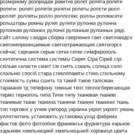
розмірному розпродаж рокитне ролет ролета ролети
ролети: ролеті ролетів ролетні ролеты ролєти ролл
роллет роллеты ролло роллотекс роллы ролокасети
рольшторы ромны рулет рулети рулонка рулонна
рулонная рулонних рулонні рулонные рулонных ряді.
сайт салону сандра сборка сверления свет светловодск
светонепроницаемые светоотражающие святогорск
сейчас серпанок серые сетка сетки симферополь
синтетична система системы ‎Сікрет Сіра Сірий сірі
скільки скласти скнит см снять сокаль солнца соло
спальню спосіб стара стеклопакеты стеко стильному
стоимость сумы сшить та такий такое талісман
тараканів тд телефону темные тент теплосберегающая
термо тернопіль типа Типи типу тканевая тканеві
тканевые ткани тканина тканини тканині тканинні ткань
топ торгової у угнев ужгород украина укроп укропт умань
уплотнитель установить установка уход фабрика
фастов фото фотообои франківськ фурнитура харьков
харькове хмельницкий хмельницький хоровиця цвета