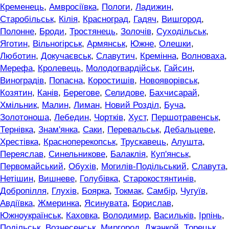
Кременець
,
Амвросіївка
,
Пологи
,
Ладижин
,
Старобільськ
,
Кілія
,
Красноград
,
Гадяч
,
Вишгород
,
Полонне
,
Броди
,
Тростянець
,
Золочів
,
Суходільськ
,
Яготин
,
Вільногірськ
,
Армянськ
,
Южне
,
Олешки
,
Люботин
,
Докучаєвськ
,
Славутич
,
Кремінна
,
Волноваха
,
Мерефа
,
Кролевець
,
Молодогвардійськ
,
Гайсин
,
Виноградів
,
Попасна
,
Коростишів
,
Новояворівськ
,
Козятин
,
Канів
,
Берегове
,
Селидове
,
Бахчисарай
,
Хмільник
,
Малин
,
Лиман
,
Новий Розділ
,
Буча
,
Золотоноша
,
Лебедин
,
Чортків
,
Хуст
,
Першотравенськ
,
Тернівка
,
Знам'янка
,
Саки
,
Перевальськ
,
Дебальцеве
,
Хрестівка
,
Красноперекопськ
,
Трускавець
,
Алушта
,
Переяслав
,
Синельникове
,
Балаклія
,
Куп'янськ
,
Первомайський
,
Обухів
,
Могилів-Подільський
,
Славута
,
Нетішин
,
Вишневе
,
Голубівка
,
Старокостянтинів
,
Добропілля
,
Глухів
,
Боярка
,
Токмак
,
Самбір
,
Чугуїв
,
Авдіївка
,
Жмеринка
,
Ясинувата
,
Борислав
,
Южноукраїнськ
,
Каховка
,
Володимир
,
Васильків
,
Ірпінь
,
Подільськ
,
Вознесенськ
,
Миргород
,
Джанкой
,
Торецьк
,