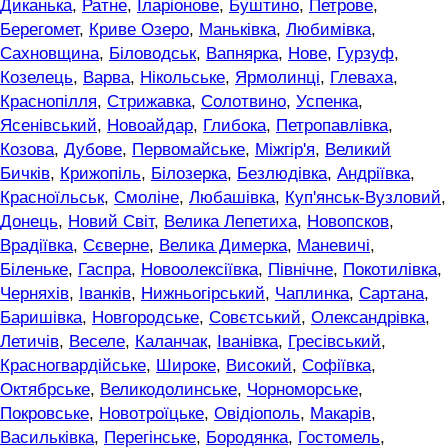
Диканька
,
Ратне
,
Іларіонове
,
Буштино
,
Петрове
,
Берегомет
,
Криве Озеро
,
Маньківка
,
Любимівка
,
Сахновщина
,
Біловодськ
,
Вапнярка
,
Нове
,
Гурзуф
,
Козелець
,
Варва
,
Нікольське
,
Ярмолинці
,
Глеваха
,
Краснопілля
,
Стрижавка
,
Солотвино
,
Успенка
,
Ясенівський
,
Новоайдар
,
Глибока
,
Петропавлівка
,
Козова
,
Дубове
,
Первомайське
,
Міжгір'я
,
Великий
Бичків
,
Крижопіль
,
Білозерка
,
Безлюдівка
,
Андріївка
,
Красноїльськ
,
Смоліне
,
Любашівка
,
Куп'янськ-Вузловий
,
Донець
,
Новий Світ
,
Велика Лепетиха
,
Новопсков
,
Врадіївка
,
Сєверне
,
Велика Димерка
,
Маневичі
,
Біленьке
,
Гаспра
,
Новоолексіївка
,
Північне
,
Покотилівка
,
Черняхів
,
Іванків
,
Нижньогірський
,
Чаплинка
,
Сартана
,
Баришівка
,
Новгородське
,
Совєтський
,
Олександрівка
,
Летичів
,
Веселе
,
Каланчак
,
Іванівка
,
Гресівський
,
Красногвардійське
,
Широке
,
Високий
,
Софіївка
,
Октябрське
,
Великодолинське
,
Чорноморське
,
Покровське
,
Новотроїцьке
,
Овідіополь
,
Макарів
,
Васильківка
,
Перегінське
,
Бородянка
,
Гостомель
,