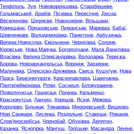
Теофіполь
,
Зуя
,
Нововоронцовка
,
Старобешеве
,
Гольмівський
,
Драбів
,
Пісківка
,
Пересічне
,
Десна
,
Веселинове
,
Ширяєве
,
Новоозерне
,
Вільшани
,
Комишани
,
Приазовське
,
Лиманське
,
Марківка
,
Бабаї
,
Шевченкове
,
Володимирівка
,
Панютине
,
Арбузинка
,
Велика Новосілка
,
Ємільчине
,
Чернігівка
,
Солоне
,
Кіровське
,
Нова Маячка
,
Богородчани
,
Мала Данилівка
,
Власівка
,
Велика Олександрівка
,
Володарка
,
Тересва
,
Борова
,
Новоархангельськ
,
Вороніж
,
Заозерне
,
Малинівка
,
Олексієво-Дружківка
,
Свеса
,
Кушугум
,
Нова
Прага
,
Березнегувате
,
Краснопавлівка
,
Царичанка
,
Пантелеймонівка
,
Ріпки
,
Сосниця
,
Білокуракине
,
Підволочиськ
,
Градизьк
,
Понінка
,
Кельменці
,
Краснокутськ
,
Ланчин
,
Хорошів
,
Ясіня
,
Межова
,
Королево
,
Більмак
,
Томаківка
,
Миронівський
,
Вишково
,
Нові Санжари
,
Лисянка
,
Роздольне
,
Ставище
,
Романів
,
Слов'яносербськ
,
Чорнобай
,
Обухівка
,
Делятин
,
Казанка
,
Ясногірка
,
Мангуш
,
Троїцьке
,
Масандра
,
Леніне
,