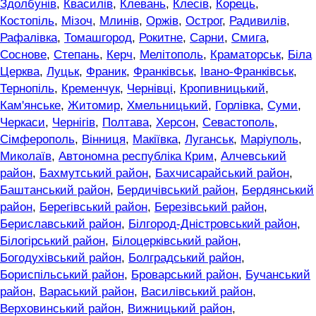
Здолбунів
,
Квасилів
,
Клевань
,
Клесів
,
Корець
,
Костопіль
,
Мізоч
,
Млинів
,
Оржів
,
Острог
,
Радивилів
,
Рафалівка
,
Томашгород
,
Рокитне
,
Сарни
,
Смига
,
Соснове
,
Степань
,
Керч
,
Мелітополь
,
Краматорськ
,
Біла
Церква
,
Луцьк
,
Франик
,
Франківськ
,
Івано-Франківськ
,
Тернопіль
,
Кременчук
,
Чернівці
,
Кропивницький
,
Кам'янське
,
Житомир
,
Хмельницький
,
Горлівка
,
Суми
,
Черкаси
,
Чернігів
,
Полтава
,
Херсон
,
Севастополь
,
Сімферополь
,
Вінниця
,
Макіївка
,
Луганськ
,
Маріуполь
,
Миколаїв
,
Автономна республіка Крим
,
Алчевський
район
,
Бахмутський район
,
Бахчисарайський район
,
Баштанський район
,
Бердичівський район
,
Бердянський
район
,
Берегівський район
,
Березівський район
,
Бериславський район
,
Білгород-Дністровський район
,
Білогірський район
,
Білоцерківський район
,
Богодухівський район
,
Болградський район
,
Бориспільський район
,
Броварський район
,
Бучанський
район
,
Вараський район
,
Василівський район
,
Верховинський район
,
Вижницький район
,