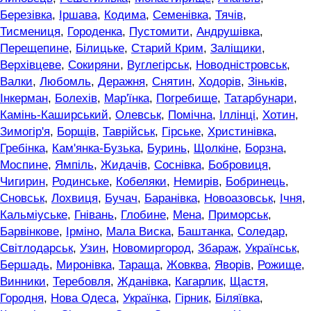
Березівка
,
Іршава
,
Кодима
,
Семенівка
,
Тячів
,
Тисмениця
,
Городенка
,
Пустомити
,
Андрушівка
,
Перещепине
,
Білицьке
,
Старий Крим
,
Заліщики
,
Верхівцеве
,
Сокиряни
,
Вуглегірськ
,
Новодністровськ
,
Валки
,
Любомль
,
Деражня
,
Снятин
,
Ходорів
,
Зіньків
,
Інкерман
,
Болехів
,
Мар'їнка
,
Погребище
,
Татарбунари
,
Камінь-Каширський
,
Олевськ
,
Помічна
,
Іллінці
,
Хотин
,
Зимогір'я
,
Борщів
,
Таврійськ
,
Гірське
,
Христинівка
,
Гребінка
,
Кам'янка-Бузька
,
Буринь
,
Щолкіне
,
Борзна
,
Моспине
,
Ямпіль
,
Жидачів
,
Соснівка
,
Бобровиця
,
Чигирин
,
Родинське
,
Кобеляки
,
Немирів
,
Бобринець
,
Сновськ
,
Лохвиця
,
Бучач
,
Баранівка
,
Новоазовськ
,
Ічня
,
Кальміуське
,
Гнівань
,
Глобине
,
Мена
,
Приморськ
,
Барвінкове
,
Ірміно
,
Мала Виска
,
Баштанка
,
Соледар
,
Світлодарськ
,
Узин
,
Новомиргород
,
Збараж
,
Українськ
,
Бершадь
,
Миронівка
,
Тараща
,
Жовква
,
Яворів
,
Рожище
,
Винники
,
Теребовля
,
Жданівка
,
Кагарлик
,
Щастя
,
Городня
,
Нова Одеса
,
Українка
,
Гірник
,
Біляївка
,