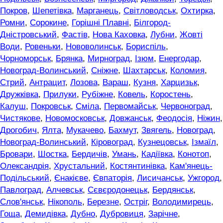
Покров
,
Шепетівка
,
Марганець
,
Світловодськ
,
Охтирка
,
Ромни
,
Сорокине
,
Горішні Плавні
,
Білгород-
Дністровський
,
Фастів
,
Нова Каховка
,
Лубни
,
Жовті
Води
,
Ровеньки
,
Нововолинськ
,
Бориспіль
,
Чорноморськ
,
Брянка
,
Мирноград
,
Ізюм
,
Енергодар
,
Новоград-Волинський
,
Сніжне
,
Шахтарськ
,
Коломия
,
Стрий
,
Антрацит
,
Лозова
,
Вараш
,
Кузня
,
Харцизьк
,
Дружківка
,
Прилуки
,
Рубіжне
,
Ковель
,
Коростень
,
Калуш
,
Покровськ
,
Сміла
,
Первомайськ
,
Червоноград
,
Чистякове
,
Новомосковськ
,
Довжанськ
,
Феодосія
,
Ніжин
,
Дрогобич
,
Ялта
,
Мукачево
,
Бахмут
,
Звягель
,
Новоград
,
Новоград-Волинський
,
Кіровоград
,
Кузнецовськ
,
Ізмаїл
,
Бровари
,
Шостка
,
Бердичів
,
Умань
,
Кадіївка
,
Конотоп
,
Олександрія
,
Хрустальний
,
Костянтинівка
,
Кам'янець-
Подільський
,
Єнакієве
,
Євпаторія
,
Лисичанськ
,
Ужгород
,
Павлоград
,
Алчевськ
,
Сєвєродонецьк
,
Бердянськ
,
Слов'янськ
,
Нікополь
,
Березне
,
Остріг
,
Володимирець
,
Гоща
,
Демидівка
,
Дубно
,
Дубровиця
,
Зарічне
,