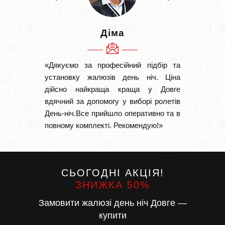
Діма
«Дякуємо за професійний підбір та
«Швидк
установку жалюзів день ніч. Ціна
Рекоме
дійсно найкраща краща у Довге
вам І
вдячний за допомогу у виборі ролетів
замовл
День-ніч.Все прийшло оперативно та в
замовл
повному комплекті. Рекомендую!»
СЬОГОДНІ АКЦІЯ!
ЗНИЖКА 50%
Замовити жалюзі день ніч Довге —
купити