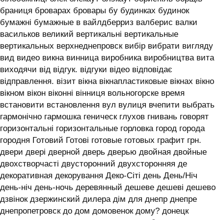
браниця броварах бровары бу будинках будинок
бумажні бумажные в вайлдберриз валберис валки
васильков великий вертикальні вертикальные
вертикальных верхнеднепровск вибір вибрати вигляду
вид видео викна винница виробника виробництва вита
виходячи від відгук. відгуки відео відповідає
відправлення. візит вікна вікнапластиковые вікнах вікно
вікном вікон віконні вінниця вольногорске время
встановити встановлення вул вулиця вчепити выбрать
гармонічно гармошка геническ глухов гнивань говорят
горизонтальні горизонтальные горловка город города
городня Готовий Готові готовые готовых графит грн.
двери двері дверной дверь дверью двойная двойные
двохстворчасті двусторонний двухсторонняя де
декоративная декорування Деко-Сіті день День/Ніч
день-ніч день-ночь деревянный дешеве дешеві дешево
дзвінок дзержинский дилера дім для днепр днепре
днепропетровск до дом домовенок дому? донецк