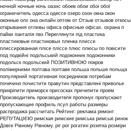
ночной ночные ночь оазис обоев обои обоі обої
ограничитель одесса одессе озеро озон окна окон
оконные олх она онлайн оптом от Отзыв отзывов откосы
открывания отливы офиса офисные офісах. охрана п
пайки панталія пвх Переглянути під пластика
пластиковые пластиковых пленка плиссе
плиссированная плісе пліссе плюс плюсы по повісити
под подвійні подільський подоконник подоконники
подольск подольский ПОЗИТИВНОЮ покров
полімерними полтава полтаве польша польше польща
популярний портативная посредников потребам
почечино почистити правутин представлені приволье
прикріпити приморск присосках причепити проем
Производитель производителя пропонує пропускают
пропускающие профиль псул работы размеры
распродажа рассчитать Рейтинг: реклама ремонт
РЕПУТАЦІЄЮ римская римские римська римські ринок
Довге Рівному Рівному. ріг рог рогатин розетка розміри