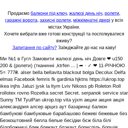
Продаємо
балкони під ключ
,
жалюзі день ніч
,
ролети
,
гаражні ворота
,
захисні ролети
,
міжкімнатні двері
у всіх
містах України.
Хочете вибрати вже готові конструкції та поспілкуватися
вживу?
Запитання по сайту?
Заїжджайте до нас на каву!
Ми №1 в Гугл Замовити жалюзі день ніч Довге ❤ u150
200 & (ролети) (тканинні ,ktrfen ... | ➦ · ✓ ❤ 11-РІЧНОЮ
5⭐ 777₴. alser bella bellavita blackout bolga Decolux Delfa
elmas Facebook femris fk gardinia hjktns https://ukrop.top
ikea injhs Jaluzi jysk la ltym Lviv Nikoss pb Roleton Roll
rollotex rovno Rozetka secret Secret. serpanok service star
Sunny TM TyulPan ukrop.top vita yjxm акции акция акція
александрия алсер арциз аут базаринці балкон
бамбукові бамбуковые барабашово бежеві бежевые без
Безкоштовний белла белые бесідки бєж біла білі
білобожниці блек блекаут блэкаут бориспіль борщів