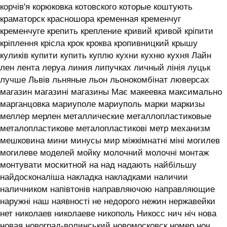
корчів'я корюковка котовского которые коштують
краматорск красношора кременная кременчуг
кременчуге крепить крепление кривий кривой кріпити
кріплення крісла крок кроква кропивницкий крышу
куликів купити купить куплю кухни кухню кухня ‎Лайн
лен лента леруа линия липучках личный лінія луцьк
лучше Львів льняные льон льонокомбінат люверсах
магазин магазині магазины Має макеевка максимально
марганцовка мариуполе мариуполь марки маркизы
меллер мерлен металлические металлопластиковые
металопластикове металопластикові метр механизм
мешковина мини минусы мир міжкімнатні міні могилев
могилеве моделей мойку молочний молочні монтаж
монтувати москитной на над надають найбільшу
найдосконаліша накладка накладками наличии
наличником напівтонів направляючою направляющие
наружні наш наявності не недорого нежин нержавейки
нет николаев николаеве никополь Никосс нич ніч нова
новая новоград-волинський новомосковск номер ноч