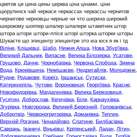
цветов це цена цены церква ціна цінами. ціни
цюрупинск чай черкаси черкассах черкассы чернигов
чернигове черновцы черные чи что ширина широкий
широкому шоппер шпалер шпалери штакетник штор
штора штори штори-плісе шторі шторка шторки шторы
Шукаєте що эпицентр эпицентре это юа юск я як і тд
Віліне
,
Клішківці
,
Шабо
,
Нижня Апша
,
Нова Збур'ївка
,
Великий Дальник
,
Випасне
,
Велика Білозерка
,
Усатове
,
Грушово
,
Дачне
,
Чорнобаївка
,
Червона Слобода
,
Зимна
Вода
,
Крюківщина
,
Немішаєве
,
Недригайлів
,
Молодіжне
,
Рудне
,
Родакове
,
Кореїз
,
Іршанськ
,
Сутиски
,
Катеринопіль
,
Чутове
,
Вороновиця
,
Георгіївка
,
Красне
,
Новофедорівка
,
Магдалинівка
,
Велика Березовиця
,
Гусятин
,
Доброслав
,
Кегичівка
,
Біле
,
Карнаухівка
,
Згурівка
,
Новгородка
,
Великий Березний
,
Голованівськ
,
Добротвір
,
Червоногригорівка
,
Доманівка
,
Теплик
,
Верхній Рогачик
,
Чинадійово
,
Слатине
,
Билбасівка
,
Саврань
,
Іваничі
,
Віньківці
,
Кріпенський
,
Ладан
,
Літин
,
Добровеличківка
,
Гребінки
,
Горностаївка
,
Буди
,
Турбів
,