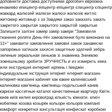
доповнити доставка доступними дрогобич евроокна
енакиево епицентр епіцентр епіцентрі єпицентр єпіцентр
жаккард жалюзей жалюзи жалюзі жалюзів житло
житомир житомыр з за Завдяки заказ заказать закать
закритого закрытая закрытого закрытой закрытые
Залишити залізні замер замір заміри "Замовили
тканинні ролети День-Ніч замовлення було виконано на
12+" замовити замовлення замовні замок занавески
запорожье затишок захисні защитные здатний зебра
зеленые зеркальная зиньков зі знаменка Знижкою
зовнішньому зробити ЗРУЧНІСТЬ и из измерить икеа
или инструкция интернет ирпень і ‎Імеджін
індивідуальне інструкція інтернет інтернет-магазин
інтернет-магазині кабинет как какие калинівський
калиновка кам'янець кам'янець-подільський канев
карнізи кассетные каталог качественные квартиру Квіти.
киев київ килия кировоград кількість кімнати. ключ
кобеляки козова козырёк кольори кольорів компанії
комфорт конкретної консультація конфискат коробкою