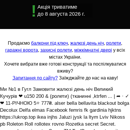
Акція триватиме
до
8 августа 2026 г.
Продаємо
балкони під ключ
,
жалюзі день ніч
,
ролети
,
гаражні ворота
,
захисні ролети
,
міжкімнатні двері
у всіх
містах України.
Хочете вибрати вже готові конструкції та поспілкуватися
вживу?
Запитання по сайту?
Заїжджайте до нас на каву!
Ми №1 в Гугл Замовити жалюзі день ніч Великий
Кучурів ❤ u150 200 & (ролети) (тканинні ,ktrfen ... | ➦ · ✓
❤ 11-РІЧНОЮ 5⭐ 777₴. alser bella bellavita blackout bolga
Decolux Delfa elmas Facebook femris fk gardinia hjktns
https://ukrop.top ikea injhs Jaluzi jysk la ltym Lviv Nikoss
pb Roleton Roll rollotex rovno Rozetka secret Secret.