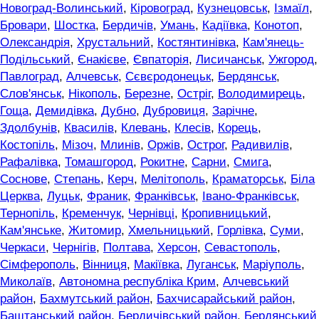
Новоград-Волинський
,
Кіровоград
,
Кузнецовськ
,
Ізмаїл
,
Бровари
,
Шостка
,
Бердичів
,
Умань
,
Кадіївка
,
Конотоп
,
Олександрія
,
Хрустальний
,
Костянтинівка
,
Кам'янець-
Подільський
,
Єнакієве
,
Євпаторія
,
Лисичанськ
,
Ужгород
,
Павлоград
,
Алчевськ
,
Сєвєродонецьк
,
Бердянськ
,
Слов'янськ
,
Нікополь
,
Березне
,
Остріг
,
Володимирець
,
Гоща
,
Демидівка
,
Дубно
,
Дубровиця
,
Зарічне
,
Здолбунів
,
Квасилів
,
Клевань
,
Клесів
,
Корець
,
Костопіль
,
Мізоч
,
Млинів
,
Оржів
,
Острог
,
Радивилів
,
Рафалівка
,
Томашгород
,
Рокитне
,
Сарни
,
Смига
,
Соснове
,
Степань
,
Керч
,
Мелітополь
,
Краматорськ
,
Біла
Церква
,
Луцьк
,
Франик
,
Франківськ
,
Івано-Франківськ
,
Тернопіль
,
Кременчук
,
Чернівці
,
Кропивницький
,
Кам'янське
,
Житомир
,
Хмельницький
,
Горлівка
,
Суми
,
Черкаси
,
Чернігів
,
Полтава
,
Херсон
,
Севастополь
,
Сімферополь
,
Вінниця
,
Макіївка
,
Луганськ
,
Маріуполь
,
Миколаїв
,
Автономна республіка Крим
,
Алчевський
район
,
Бахмутський район
,
Бахчисарайський район
,
Баштанський район
,
Бердичівський район
,
Бердянський