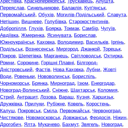
Хрестівка
,
Красноперекопськ
,
Трускавець
,
Алушта
,
Переяслав
,
Синельникове
,
Балаклія
,
Куп'янськ
,
Первомайський
,
Обухів
,
Могилів-Подільський
,
Славута
,
Нетішин
,
Вишневе
,
Голубівка
,
Старокостянтинів
,
Добропілля
,
Глухів
,
Боярка
,
Токмак
,
Самбір
,
Чугуїв
,
Авдіївка
,
Жмеринка
,
Ясинувата
,
Борислав
,
Южноукраїнськ
,
Каховка
,
Володимир
,
Васильків
,
Ірпінь
,
Подільськ
,
Вознесенськ
,
Миргород
,
Джанкой
,
Торецьк
,
Покров
,
Шепетівка
,
Марганець
,
Світловодськ
,
Охтирка
,
Ромни
,
Сорокине
,
Горішні Плавні
,
Білгород-
Дністровський
,
Фастів
,
Нова Каховка
,
Лубни
,
Жовті
Води
,
Ровеньки
,
Нововолинськ
,
Бориспіль
,
Чорноморськ
,
Брянка
,
Мирноград
,
Ізюм
,
Енергодар
,
Новоград-Волинський
,
Сніжне
,
Шахтарськ
,
Коломия
,
Стрий
,
Антрацит
,
Лозова
,
Вараш
,
Кузня
,
Харцизьк
,
Дружківка
,
Прилуки
,
Рубіжне
,
Ковель
,
Коростень
,
Калуш
,
Покровськ
,
Сміла
,
Первомайськ
,
Червоноград
,
Чистякове
,
Новомосковськ
,
Довжанськ
,
Феодосія
,
Ніжин
,
Дрогобич
,
Ялта
,
Мукачево
,
Бахмут
,
Звягель
,
Новоград
,