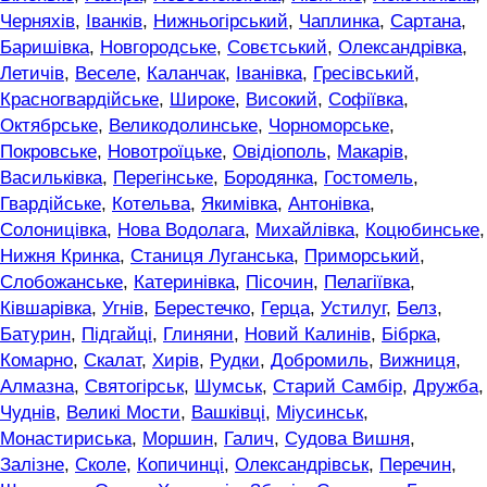
Черняхів
,
Іванків
,
Нижньогірський
,
Чаплинка
,
Сартана
,
Баришівка
,
Новгородське
,
Совєтський
,
Олександрівка
,
Летичів
,
Веселе
,
Каланчак
,
Іванівка
,
Гресівський
,
Красногвардійське
,
Широке
,
Високий
,
Софіївка
,
Октябрське
,
Великодолинське
,
Чорноморське
,
Покровське
,
Новотроїцьке
,
Овідіополь
,
Макарів
,
Васильківка
,
Перегінське
,
Бородянка
,
Гостомель
,
Гвардійське
,
Котельва
,
Якимівка
,
Антонівка
,
Солоницівка
,
Нова Водолага
,
Михайлівка
,
Коцюбинське
,
Нижня Кринка
,
Станиця Луганська
,
Приморський
,
Слобожанське
,
Катеринівка
,
Пісочин
,
Пелагіївка
,
Ківшарівка
,
Угнів
,
Берестечко
,
Герца
,
Устилуг
,
Белз
,
Батурин
,
Підгайці
,
Глиняни
,
Новий Калинів
,
Бібрка
,
Комарно
,
Скалат
,
Хирів
,
Рудки
,
Добромиль
,
Вижниця
,
Алмазна
,
Святогірськ
,
Шумськ
,
Старий Самбір
,
Дружба
,
Чуднів
,
Великі Мости
,
Вашківці
,
Міусинськ
,
Монастириська
,
Моршин
,
Галич
,
Судова Вишня
,
Залізне
,
Сколе
,
Копичинці
,
Олександрівськ
,
Перечин
,