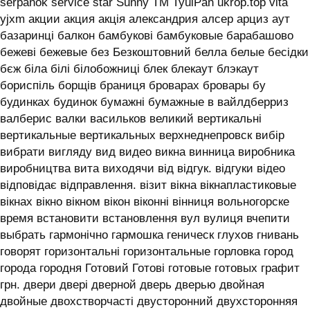
serpanok service star Sunny TM TyulPan ukrop.top vita
yjxm акции акция акція александрия алсер арциз аут
базаринці балкон бамбукові бамбуковые барабашово
бежеві бежевые без Безкоштовний белла белые бесідки
бєж біла білі білобожниці блек блекаут блэкаут
бориспіль борщів браниця броварах бровары бу
будинках будинок бумажні бумажные в вайлдберриз
валберис валки васильков великий вертикальні
вертикальные вертикальных верхнеднепровск вибір
вибрати вигляду вид видео викна винница виробника
виробництва вита виходячи від відгук. відгуки відео
відповідає відправлення. візит вікна вікнапластиковые
вікнах вікно вікном вікон віконні вінниця вольногорске
время встановити встановлення вул вулиця вчепити
выбрать гармонічно гармошка геническ глухов гнивань
говорят горизонтальні горизонтальные горловка город
города городня Готовий Готові готовые готовых графит
грн. двери двері дверной дверь дверью двойная
двойные двохстворчасті двусторонний двухсторонняя