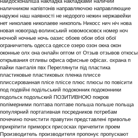
найдосконаліша накладка накладками наличии
наличником напівтонів направляючою направляющие
наружні наш наявності не недорого нежин нержавейки
нет николаев николаеве никополь Никосс нич ніч нова
новая новоград-волинський новомосковск номер ноч
ночной ночные ночь оазис обоев обои обоі обої
ограничитель одесса одессе озеро озон окна окон
оконные олх она онлайн оптом от Отзыв отзывов откосы
открывания отливы офиса офисные офісах. охрана п
пайки панталія пвх Переглянути під пластика
пластиковые пластиковых пленка плиссе
плиссированная плісе пліссе плюс плюсы по повісити
под подвійні подільський подоконник подоконники
подольск подольский ПОЗИТИВНОЮ покров
полімерними полтава полтаве польша польше польща
популярний портативная посредников потребам
почечино почистити правутин представлені приволье
прикріпити приморск присосках причепити проем
Производитель производителя пропонує пропускают