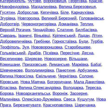
Катеринопіль
,
Чутове
,
Вороновиця
,
Георгіївка
,
Красне
,
Новофедорівка
,
Магдалинівка
,
Велика Березовиця
,
Гусятин
,
Доброслав
,
Кегичівка
,
Біле
,
Карнаухівка
,
Згурівка
,
Новгородка
,
Великий Березний
,
Голованівськ
,
Добротвір
,
Червоногригорівка
,
Доманівка
,
Теплик
,
Верхній Рогачик
,
Чинадійово
,
Слатине
,
Билбасівка
,
Саврань
,
Іваничі
,
Віньківці
,
Кріпенський
,
Ладан
,
Літин
,
Добровеличківка
,
Гребінки
,
Горностаївка
,
Буди
,
Турбів
,
Теофіполь
,
Зуя
,
Нововоронцовка
,
Старобешеве
,
Гольмівський
,
Драбів
,
Пісківка
,
Пересічне
,
Десна
,
Веселинове
,
Ширяєве
,
Новоозерне
,
Вільшани
,
Комишани
,
Приазовське
,
Лиманське
,
Марківка
,
Бабаї
,
Шевченкове
,
Володимирівка
,
Панютине
,
Арбузинка
,
Велика Новосілка
,
Ємільчине
,
Чернігівка
,
Солоне
,
Кіровське
,
Нова Маячка
,
Богородчани
,
Мала Данилівка
,
Власівка
,
Велика Олександрівка
,
Володарка
,
Тересва
,
Борова
,
Новоархангельськ
,
Вороніж
,
Заозерне
,
Малинівка
,
Олексієво-Дружківка
,
Свеса
,
Кушугум
,
Нова
Прага
,
Березнегувате
,
Краснопавлівка
,
Царичанка
,