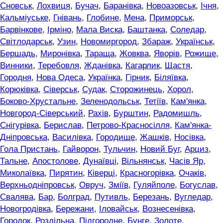
Сновськ
,
Лохвиця
,
Бучач
,
Баранівка
,
Новоазовськ
,
Ічня
,
Кальміуське
,
Гнівань
,
Глобине
,
Мена
,
Приморськ
,
Барвінкове
,
Ірміно
,
Мала Виска
,
Баштанка
,
Соледар
,
Світлодарськ
,
Узин
,
Новомиргород
,
Збараж
,
Українськ
,
Бершадь
,
Миронівка
,
Тараща
,
Жовква
,
Яворів
,
Рожище
,
Винники
,
Теребовля
,
Жданівка
,
Кагарлик
,
Щастя
,
Городня
,
Нова Одеса
,
Українка
,
Гірник
,
Біляївка
,
Корюківка
,
Сіверськ
,
Судак
,
Сторожинець
,
Хорол
,
Боково-Хрустальне
,
Зеленодольськ
,
Тетіїв
,
Кам'янка
,
Новгород-Сіверський
,
Рахів
,
Бурштин
,
Радомишль
,
Снігурівка
,
Берислав
,
Петрово-Красносілля
,
Кам'янка-
Дніпровська
,
Василівка
,
Городище
,
Жашків
,
Носівка
,
Гола Пристань
,
Гайворон
,
Тульчин
,
Новий Буг
,
Арциз
,
Тальне
,
Апостолове
,
Дунаївці
,
Вільнянськ
,
Часів Яр
,
Миколаївка
,
Пирятин
,
Ківерці
,
Красногорівка
,
Очаків
,
Верхньодніпровськ
,
Овруч
,
Зміїв
,
Гуляйполе
,
Богуслав
,
Свалява
,
Бар
,
Болград
,
Путивль
,
Березань
,
Вугледар
,
Новогродівка
,
Бережани
,
Іловайськ
,
Вознесенівка
,
Городок
,
Роздільна
,
Підгородне
,
Бунге
,
Золоте
,