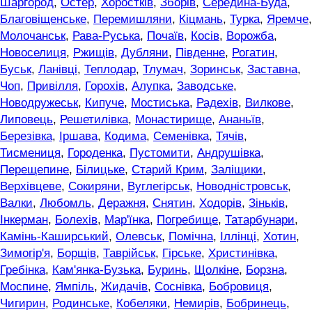
Шаргород
,
Остер
,
Хоростків
,
Зборів
,
Середина-Буда
,
Благовіщенське
,
Перемишляни
,
Кіцмань
,
Турка
,
Яремче
,
Молочанськ
,
Рава-Руська
,
Почаїв
,
Косів
,
Ворожба
,
Новоселиця
,
Ржищів
,
Дубляни
,
Південне
,
Рогатин
,
Буськ
,
Ланівці
,
Теплодар
,
Тлумач
,
Зоринськ
,
Заставна
,
Чоп
,
Привілля
,
Горохів
,
Алупка
,
Заводське
,
Новодружеськ
,
Кипуче
,
Мостиська
,
Радехів
,
Вилкове
,
Липовець
,
Решетилівка
,
Монастирище
,
Ананьїв
,
Березівка
,
Іршава
,
Кодима
,
Семенівка
,
Тячів
,
Тисмениця
,
Городенка
,
Пустомити
,
Андрушівка
,
Перещепине
,
Білицьке
,
Старий Крим
,
Заліщики
,
Верхівцеве
,
Сокиряни
,
Вуглегірськ
,
Новодністровськ
,
Валки
,
Любомль
,
Деражня
,
Снятин
,
Ходорів
,
Зіньків
,
Інкерман
,
Болехів
,
Мар'їнка
,
Погребище
,
Татарбунари
,
Камінь-Каширський
,
Олевськ
,
Помічна
,
Іллінці
,
Хотин
,
Зимогір'я
,
Борщів
,
Таврійськ
,
Гірське
,
Христинівка
,
Гребінка
,
Кам'янка-Бузька
,
Буринь
,
Щолкіне
,
Борзна
,
Моспине
,
Ямпіль
,
Жидачів
,
Соснівка
,
Бобровиця
,
Чигирин
,
Родинське
,
Кобеляки
,
Немирів
,
Бобринець
,