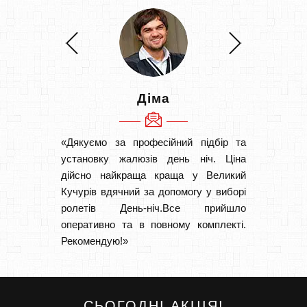
Діма
«Дякуємо за професійний підбір та
«Швидк
установку жалюзів день ніч. Ціна
Рекоме
дійсно найкраща краща у Великий
вам І
Кучурів вдячний за допомогу у виборі
замовл
ролетів День-ніч.Все прийшло
замовл
оперативно та в повному комплекті.
Рекомендую!»
СЬОГОДНІ АКЦІЯ!