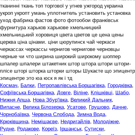
тканинні ткань топ торгової у угнев ужгород украина
укроп укропт умань уплотнитель установить установка
уход фабрика фастов фото фотообои франківськ
фурнитура харьков харькове хмельницкий
хмельницький хоровиця цвета цветов це цена цены
церква ціна цінами. ціни цюрупинск чай черкаси
черкассах черкассы чернигов чернигове черновцы
черные чи что ширина широкий широкому шоппер
шпалер шпалери штакетник штор штора штори штори-
плісе шторі шторка шторки шторы Шукаєте що эпицентр
эпицентре это юа юск я як і тд
Космач
,
Балки
,
Петропавлівська Борщагівка
,
Городківка
,
Софіївська Борщагівка
,
Довге
,
Віліне
,
Клішківці
,
Шабо
,
Нижня Апша
,
Нова Збур'ївка
,
Великий Дальник
,
Випасне
,
Велика Білозерка
,
Усатове
,
Грушово
,
Дачне
,
Чорнобаївка
,
Червона Слобода
,
Зимна Вода
,
Крюківщина
,
Немішаєве
,
Недригайлів
,
Молодіжне
,
Рудне
,
Родакове
,
Кореїз
,
Іршанськ
,
Сутиски
,