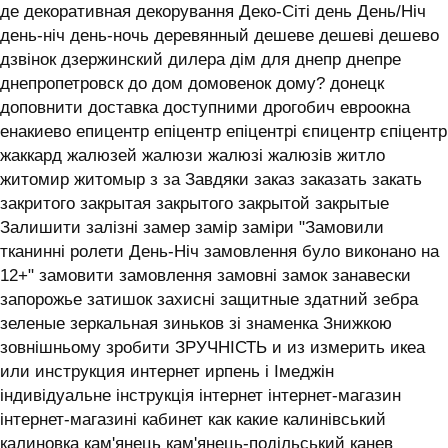
де декоративная декорування Деко-Сіті день День/Ніч
день-ніч день-ночь деревянный дешеве дешеві дешево
дзвінок дзержинский дилера дім для днепр днепре
днепропетровск до дом домовенок дому? донецк
доповнити доставка доступними дрогобич евроокна
енакиево епицентр епіцентр епіцентрі єпицентр єпіцентр
жаккард жалюзей жалюзи жалюзі жалюзів житло
житомир житомыр з за Завдяки заказ заказать закать
закритого закрытая закрытого закрытой закрытые
Залишити залізні замер замір заміри "Замовили
тканинні ролети День-Ніч замовлення було виконано на
12+" замовити замовлення замовні замок занавески
запорожье затишок захисні защитные здатний зебра
зеленые зеркальная зиньков зі знаменка Знижкою
зовнішньому зробити ЗРУЧНІСТЬ и из измерить икеа
или инструкция интернет ирпень і ‎Імеджін
індивідуальне інструкція інтернет інтернет-магазин
інтернет-магазині кабинет как какие калинівський
калиновка кам'янець кам'янець-подільський канев