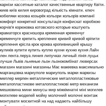
карнізи кассетные каталог качественные квартиру Квіти.
киев київ килия кировоград кількість кімнати. ключ
кобеляки козова козырёк кольори кольорів компанії
комфорт конкретної консультація конфискат коробкою
корчів'я корюковка котовского которые коштують
краматорск красношора кременная кременчуг
кременчуге крепить крепление кривий кривой кріпити
кріплення крісла крок кроква кропивницкий крышу
куликів купити купить куплю кухни кухню кухня ‎Лайн
лен лента леруа линия липучках личный лінія луцьк
лучше Львів льняные льон льонокомбінат люверсах
магазин магазині магазины Має макеевка максимально
марганцовка мариуполе мариуполь марки маркизы
меллер мерлен металлические металлопластиковые
металопластикове металопластикові метр механизм
мешковина мини минусы мир міжкімнатні міні могилев
могилеве моделей мойку молочний молочні монтаж
монтувати москитной на над надають найбільшу