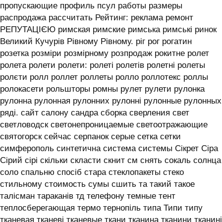
пропускающие профиль псул работы размеры
распродажа рассчитать Рейтинг: реклама ремонт
РЕПУТАЦІЄЮ римская римские римська римські ринок
Великий Кучурів Рівному Рівному. ріг рог рогатин
розетка розміри розмірному розпродаж рокитне ролет
ролета ролети ролети: ролеті ролетів ролетні ролеты
ролєти ролл роллет роллеты ролло роллотекс роллы
ролокасети рольшторы ромны рулет рулети рулонка
рулонна рулонная рулонних рулонні рулонные рулонных
ряді. сайт салону сандра сборка сверления свет
светловодск светонепроницаемые светоотражающие
святогорск сейчас серпанок серые сетка сетки
симферополь синтетична система системы ‎Сікрет Сіра
Сірий сірі скільки скласти скнит см снять сокаль солнца
соло спальню спосіб стара стеклопакеты стеко
стильному стоимость сумы сшить та такий такое
талісман тараканів тд телефону темные тент
теплосберегающая термо тернопіль типа Типи типу
тканевая тканеві тканевые ткани тканина тканини тканині