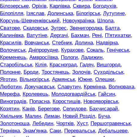
Білозерське
,
Оріхів
,
Карлівка
,
Сквира
,
Богодухів
,
Білопілля
,
Ізяслав
,
Долинська
,
Білогірськ
,
Лутугине
,
Корсунь-Шевченківський
,
Новоукраїнка
,
Шпола
,
Сватове
,
Скадовськ
,
Зугрес
,
Звенигородка
,
Балта
,
Калинівка
,
Ватутіне
,
Дергачі
,
Бахмач
,
Рені
,
П'ятихатки
,
Красилів
,
Вовчанськ
,
Стебник
,
Долина
,
Надвірна
,
Волочиськ
,
Дніпрорудне
,
Курахове
,
Сокаль
,
Генічеськ
,
Кременець
,
Амвросіївка
,
Пологи
,
Ладижин
,
Старобільськ
,
Кілія
,
Красноград
,
Гадяч
,
Вишгород
,
Полонне
,
Броди
,
Тростянець
,
Золочів
,
Суходільськ
,
Яготин
,
Вільногірськ
,
Армянськ
,
Южне
,
Олешки
,
Люботин
,
Докучаєвськ
,
Славутич
,
Кремінна
,
Волноваха
,
Мерефа
,
Кролевець
,
Молодогвардійськ
,
Гайсин
,
Виноградів
,
Попасна
,
Коростишів
,
Новояворівськ
,
Козятин
,
Канів
,
Берегове
,
Селидове
,
Бахчисарай
,
Хмільник
,
Малин
,
Лиман
,
Новий Розділ
,
Буча
,
Золотоноша
,
Лебедин
,
Чортків
,
Хуст
,
Першотравенськ
,
Тернівка
,
Знам'янка
,
Саки
,
Перевальськ
,
Дебальцеве
,