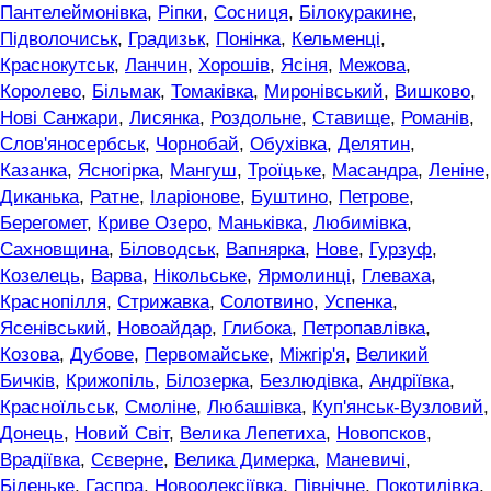
Пантелеймонівка
,
Ріпки
,
Сосниця
,
Білокуракине
,
Підволочиськ
,
Градизьк
,
Понінка
,
Кельменці
,
Краснокутськ
,
Ланчин
,
Хорошів
,
Ясіня
,
Межова
,
Королево
,
Більмак
,
Томаківка
,
Миронівський
,
Вишково
,
Нові Санжари
,
Лисянка
,
Роздольне
,
Ставище
,
Романів
,
Слов'яносербськ
,
Чорнобай
,
Обухівка
,
Делятин
,
Казанка
,
Ясногірка
,
Мангуш
,
Троїцьке
,
Масандра
,
Леніне
,
Диканька
,
Ратне
,
Іларіонове
,
Буштино
,
Петрове
,
Берегомет
,
Криве Озеро
,
Маньківка
,
Любимівка
,
Сахновщина
,
Біловодськ
,
Вапнярка
,
Нове
,
Гурзуф
,
Козелець
,
Варва
,
Нікольське
,
Ярмолинці
,
Глеваха
,
Краснопілля
,
Стрижавка
,
Солотвино
,
Успенка
,
Ясенівський
,
Новоайдар
,
Глибока
,
Петропавлівка
,
Козова
,
Дубове
,
Первомайське
,
Міжгір'я
,
Великий
Бичків
,
Крижопіль
,
Білозерка
,
Безлюдівка
,
Андріївка
,
Красноїльськ
,
Смоліне
,
Любашівка
,
Куп'янськ-Вузловий
,
Донець
,
Новий Світ
,
Велика Лепетиха
,
Новопсков
,
Врадіївка
,
Сєверне
,
Велика Димерка
,
Маневичі
,
Біленьке
,
Гаспра
,
Новоолексіївка
,
Північне
,
Покотилівка
,