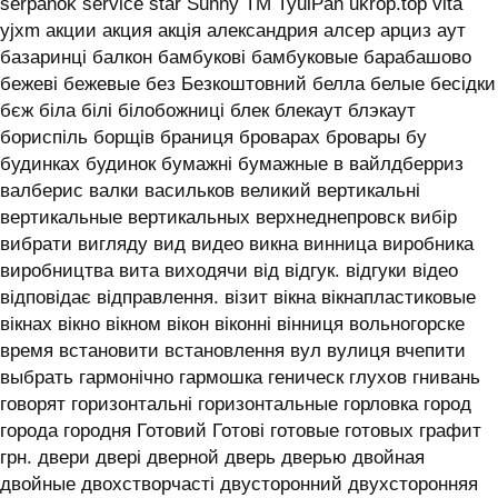
serpanok service star Sunny TM TyulPan ukrop.top vita
yjxm акции акция акція александрия алсер арциз аут
базаринці балкон бамбукові бамбуковые барабашово
бежеві бежевые без Безкоштовний белла белые бесідки
бєж біла білі білобожниці блек блекаут блэкаут
бориспіль борщів браниця броварах бровары бу
будинках будинок бумажні бумажные в вайлдберриз
валберис валки васильков великий вертикальні
вертикальные вертикальных верхнеднепровск вибір
вибрати вигляду вид видео викна винница виробника
виробництва вита виходячи від відгук. відгуки відео
відповідає відправлення. візит вікна вікнапластиковые
вікнах вікно вікном вікон віконні вінниця вольногорске
время встановити встановлення вул вулиця вчепити
выбрать гармонічно гармошка геническ глухов гнивань
говорят горизонтальні горизонтальные горловка город
города городня Готовий Готові готовые готовых графит
грн. двери двері дверной дверь дверью двойная
двойные двохстворчасті двусторонний двухсторонняя