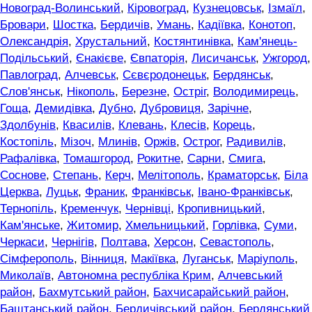
Новоград-Волинський
,
Кіровоград
,
Кузнецовськ
,
Ізмаїл
,
Бровари
,
Шостка
,
Бердичів
,
Умань
,
Кадіївка
,
Конотоп
,
Олександрія
,
Хрустальний
,
Костянтинівка
,
Кам'янець-
Подільський
,
Єнакієве
,
Євпаторія
,
Лисичанськ
,
Ужгород
,
Павлоград
,
Алчевськ
,
Сєвєродонецьк
,
Бердянськ
,
Слов'янськ
,
Нікополь
,
Березне
,
Остріг
,
Володимирець
,
Гоща
,
Демидівка
,
Дубно
,
Дубровиця
,
Зарічне
,
Здолбунів
,
Квасилів
,
Клевань
,
Клесів
,
Корець
,
Костопіль
,
Мізоч
,
Млинів
,
Оржів
,
Острог
,
Радивилів
,
Рафалівка
,
Томашгород
,
Рокитне
,
Сарни
,
Смига
,
Соснове
,
Степань
,
Керч
,
Мелітополь
,
Краматорськ
,
Біла
Церква
,
Луцьк
,
Франик
,
Франківськ
,
Івано-Франківськ
,
Тернопіль
,
Кременчук
,
Чернівці
,
Кропивницький
,
Кам'янське
,
Житомир
,
Хмельницький
,
Горлівка
,
Суми
,
Черкаси
,
Чернігів
,
Полтава
,
Херсон
,
Севастополь
,
Сімферополь
,
Вінниця
,
Макіївка
,
Луганськ
,
Маріуполь
,
Миколаїв
,
Автономна республіка Крим
,
Алчевський
район
,
Бахмутський район
,
Бахчисарайський район
,
Баштанський район
,
Бердичівський район
,
Бердянський