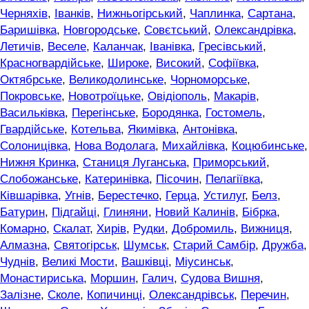
Черняхів
,
Іванків
,
Нижньогірський
,
Чаплинка
,
Сартана
,
Баришівка
,
Новгородське
,
Совєтський
,
Олександрівка
,
Летичів
,
Веселе
,
Каланчак
,
Іванівка
,
Гресівський
,
Красногвардійське
,
Широке
,
Високий
,
Софіївка
,
Октябрське
,
Великодолинське
,
Чорноморське
,
Покровське
,
Новотроїцьке
,
Овідіополь
,
Макарів
,
Васильківка
,
Перегінське
,
Бородянка
,
Гостомель
,
Гвардійське
,
Котельва
,
Якимівка
,
Антонівка
,
Солоницівка
,
Нова Водолага
,
Михайлівка
,
Коцюбинське
,
Нижня Кринка
,
Станиця Луганська
,
Приморський
,
Слобожанське
,
Катеринівка
,
Пісочин
,
Пелагіївка
,
Ківшарівка
,
Угнів
,
Берестечко
,
Герца
,
Устилуг
,
Белз
,
Батурин
,
Підгайці
,
Глиняни
,
Новий Калинів
,
Бібрка
,
Комарно
,
Скалат
,
Хирів
,
Рудки
,
Добромиль
,
Вижниця
,
Алмазна
,
Святогірськ
,
Шумськ
,
Старий Самбір
,
Дружба
,
Чуднів
,
Великі Мости
,
Вашківці
,
Міусинськ
,
Монастириська
,
Моршин
,
Галич
,
Судова Вишня
,
Залізне
,
Сколе
,
Копичинці
,
Олександрівськ
,
Перечин
,