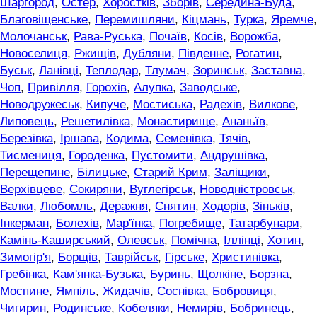
Шаргород
,
Остер
,
Хоростків
,
Зборів
,
Середина-Буда
,
Благовіщенське
,
Перемишляни
,
Кіцмань
,
Турка
,
Яремче
,
Молочанськ
,
Рава-Руська
,
Почаїв
,
Косів
,
Ворожба
,
Новоселиця
,
Ржищів
,
Дубляни
,
Південне
,
Рогатин
,
Буськ
,
Ланівці
,
Теплодар
,
Тлумач
,
Зоринськ
,
Заставна
,
Чоп
,
Привілля
,
Горохів
,
Алупка
,
Заводське
,
Новодружеськ
,
Кипуче
,
Мостиська
,
Радехів
,
Вилкове
,
Липовець
,
Решетилівка
,
Монастирище
,
Ананьїв
,
Березівка
,
Іршава
,
Кодима
,
Семенівка
,
Тячів
,
Тисмениця
,
Городенка
,
Пустомити
,
Андрушівка
,
Перещепине
,
Білицьке
,
Старий Крим
,
Заліщики
,
Верхівцеве
,
Сокиряни
,
Вуглегірськ
,
Новодністровськ
,
Валки
,
Любомль
,
Деражня
,
Снятин
,
Ходорів
,
Зіньків
,
Інкерман
,
Болехів
,
Мар'їнка
,
Погребище
,
Татарбунари
,
Камінь-Каширський
,
Олевськ
,
Помічна
,
Іллінці
,
Хотин
,
Зимогір'я
,
Борщів
,
Таврійськ
,
Гірське
,
Христинівка
,
Гребінка
,
Кам'янка-Бузька
,
Буринь
,
Щолкіне
,
Борзна
,
Моспине
,
Ямпіль
,
Жидачів
,
Соснівка
,
Бобровиця
,
Чигирин
,
Родинське
,
Кобеляки
,
Немирів
,
Бобринець
,