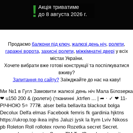
Акція триватиме
до
8 августа 2026 г.
Продаємо
балкони під ключ
,
жалюзі день ніч
,
ролети
,
гаражні ворота
,
захисні ролети
,
міжкімнатні двері
у всіх
містах України.
Хочете вибрати вже готові конструкції та поспілкуватися
вживу?
Запитання по сайту?
Заїжджайте до нас на каву!
Ми №1 в Гугл Замовити жалюзі день ніч Мала Білозерка
❤ u150 200 & (ролети) (тканинні ,ktrfen ... | ➦ · ✓ ❤ 11-
РІЧНОЮ 5⭐ 777₴. alser bella bellavita blackout bolga
Decolux Delfa elmas Facebook femris fk gardinia hjktns
https://ukrop.top ikea injhs Jaluzi jysk la ltym Lviv Nikoss
pb Roleton Roll rollotex rovno Rozetka secret Secret.