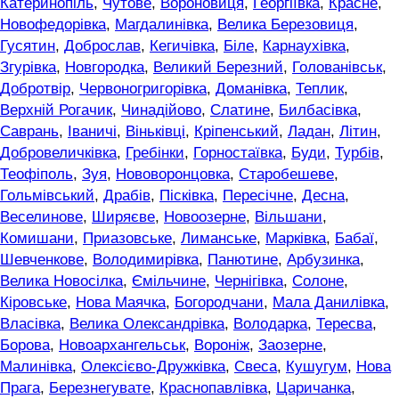
Катеринопіль
,
Чутове
,
Вороновиця
,
Георгіївка
,
Красне
,
Новофедорівка
,
Магдалинівка
,
Велика Березовиця
,
Гусятин
,
Доброслав
,
Кегичівка
,
Біле
,
Карнаухівка
,
Згурівка
,
Новгородка
,
Великий Березний
,
Голованівськ
,
Добротвір
,
Червоногригорівка
,
Доманівка
,
Теплик
,
Верхній Рогачик
,
Чинадійово
,
Слатине
,
Билбасівка
,
Саврань
,
Іваничі
,
Віньківці
,
Кріпенський
,
Ладан
,
Літин
,
Добровеличківка
,
Гребінки
,
Горностаївка
,
Буди
,
Турбів
,
Теофіполь
,
Зуя
,
Нововоронцовка
,
Старобешеве
,
Гольмівський
,
Драбів
,
Пісківка
,
Пересічне
,
Десна
,
Веселинове
,
Ширяєве
,
Новоозерне
,
Вільшани
,
Комишани
,
Приазовське
,
Лиманське
,
Марківка
,
Бабаї
,
Шевченкове
,
Володимирівка
,
Панютине
,
Арбузинка
,
Велика Новосілка
,
Ємільчине
,
Чернігівка
,
Солоне
,
Кіровське
,
Нова Маячка
,
Богородчани
,
Мала Данилівка
,
Власівка
,
Велика Олександрівка
,
Володарка
,
Тересва
,
Борова
,
Новоархангельськ
,
Вороніж
,
Заозерне
,
Малинівка
,
Олексієво-Дружківка
,
Свеса
,
Кушугум
,
Нова
Прага
,
Березнегувате
,
Краснопавлівка
,
Царичанка
,