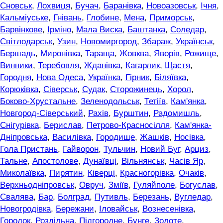
Сновськ
,
Лохвиця
,
Бучач
,
Баранівка
,
Новоазовськ
,
Ічня
,
Кальміуське
,
Гнівань
,
Глобине
,
Мена
,
Приморськ
,
Барвінкове
,
Ірміно
,
Мала Виска
,
Баштанка
,
Соледар
,
Світлодарськ
,
Узин
,
Новомиргород
,
Збараж
,
Українськ
,
Бершадь
,
Миронівка
,
Тараща
,
Жовква
,
Яворів
,
Рожище
,
Винники
,
Теребовля
,
Жданівка
,
Кагарлик
,
Щастя
,
Городня
,
Нова Одеса
,
Українка
,
Гірник
,
Біляївка
,
Корюківка
,
Сіверськ
,
Судак
,
Сторожинець
,
Хорол
,
Боково-Хрустальне
,
Зеленодольськ
,
Тетіїв
,
Кам'янка
,
Новгород-Сіверський
,
Рахів
,
Бурштин
,
Радомишль
,
Снігурівка
,
Берислав
,
Петрово-Красносілля
,
Кам'янка-
Дніпровська
,
Василівка
,
Городище
,
Жашків
,
Носівка
,
Гола Пристань
,
Гайворон
,
Тульчин
,
Новий Буг
,
Арциз
,
Тальне
,
Апостолове
,
Дунаївці
,
Вільнянськ
,
Часів Яр
,
Миколаївка
,
Пирятин
,
Ківерці
,
Красногорівка
,
Очаків
,
Верхньодніпровськ
,
Овруч
,
Зміїв
,
Гуляйполе
,
Богуслав
,
Свалява
,
Бар
,
Болград
,
Путивль
,
Березань
,
Вугледар
,
Новогродівка
,
Бережани
,
Іловайськ
,
Вознесенівка
,
Городок
,
Роздільна
,
Підгородне
,
Бунге
,
Золоте
,