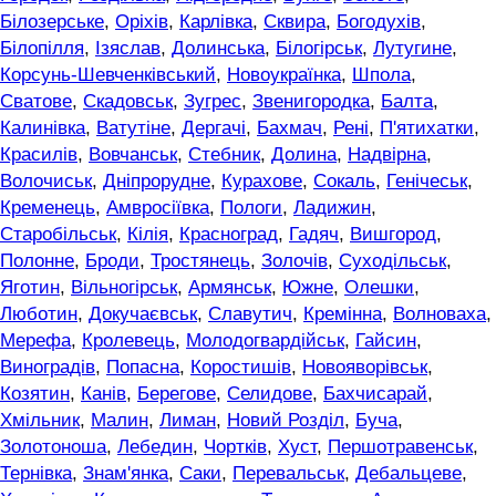
Білозерське
,
Оріхів
,
Карлівка
,
Сквира
,
Богодухів
,
Білопілля
,
Ізяслав
,
Долинська
,
Білогірськ
,
Лутугине
,
Корсунь-Шевченківський
,
Новоукраїнка
,
Шпола
,
Сватове
,
Скадовськ
,
Зугрес
,
Звенигородка
,
Балта
,
Калинівка
,
Ватутіне
,
Дергачі
,
Бахмач
,
Рені
,
П'ятихатки
,
Красилів
,
Вовчанськ
,
Стебник
,
Долина
,
Надвірна
,
Волочиськ
,
Дніпрорудне
,
Курахове
,
Сокаль
,
Генічеськ
,
Кременець
,
Амвросіївка
,
Пологи
,
Ладижин
,
Старобільськ
,
Кілія
,
Красноград
,
Гадяч
,
Вишгород
,
Полонне
,
Броди
,
Тростянець
,
Золочів
,
Суходільськ
,
Яготин
,
Вільногірськ
,
Армянськ
,
Южне
,
Олешки
,
Люботин
,
Докучаєвськ
,
Славутич
,
Кремінна
,
Волноваха
,
Мерефа
,
Кролевець
,
Молодогвардійськ
,
Гайсин
,
Виноградів
,
Попасна
,
Коростишів
,
Новояворівськ
,
Козятин
,
Канів
,
Берегове
,
Селидове
,
Бахчисарай
,
Хмільник
,
Малин
,
Лиман
,
Новий Розділ
,
Буча
,
Золотоноша
,
Лебедин
,
Чортків
,
Хуст
,
Першотравенськ
,
Тернівка
,
Знам'янка
,
Саки
,
Перевальськ
,
Дебальцеве
,