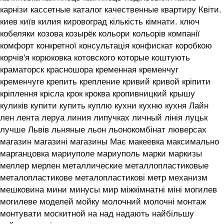
карнізи кассетные каталог качественные квартиру Квіти.
киев київ килия кировоград кількість кімнати. ключ
кобеляки козова козырёк кольори кольорів компанії
комфорт конкретної консультація конфискат коробкою
корчів'я корюковка котовского которые коштують
краматорск красношора кременная кременчуг
кременчуге крепить крепление кривий кривой кріпити
кріплення крісла крок кроква кропивницкий крышу
куликів купити купить куплю кухни кухню кухня ‎Лайн
лен лента леруа линия липучках личный лінія луцьк
лучше Львів льняные льон льонокомбінат люверсах
магазин магазині магазины Має макеевка максимально
марганцовка мариуполе мариуполь марки маркизы
меллер мерлен металлические металлопластиковые
металопластикове металопластикові метр механизм
мешковина мини минусы мир міжкімнатні міні могилев
могилеве моделей мойку молочний молочні монтаж
монтувати москитной на над надають найбільшу