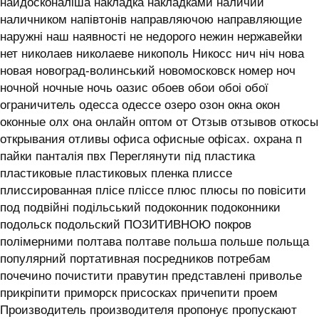
найдосконаліша накладка накладками наличии
наличником напівтонів направляючою направляющие
наружні наш наявності не недорого нежин нержавейки
нет николаев николаеве никополь Никосс нич ніч нова
новая новоград-волинський новомосковск номер ноч
ночной ночные ночь оазис обоев обои обоі обої
ограничитель одесса одессе озеро озон окна окон
оконные олх она онлайн оптом от Отзыв отзывов откосы
открывания отливы офиса офисные офісах. охрана п
пайки панталія пвх Переглянути під пластика
пластиковые пластиковых пленка плиссе
плиссированная плісе пліссе плюс плюсы по повісити
под подвійні подільський подоконник подоконники
подольск подольский ПОЗИТИВНОЮ покров
полімерними полтава полтаве польша польше польща
популярний портативная посредников потребам
почечино почистити правутин представлені приволье
прикріпити приморск присосках причепити проем
Производитель производителя пропонує пропускают