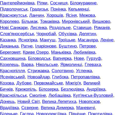
Пантелеймонівка
,
Ріпки
,
Сосниця
,
Білокуракине
,
Підволочиськ
,
Градизьк
,
Понінка
,
Кельменці
,
Краснокутськ
,
Ланчин
,
Хорошів
,
Ясіня
,
Межова
,
Королево
,
Більмак
,
Томаківка
,
Миронівський
,
Вишково
,
Нові Санжари
,
Лисянка
,
Роздольне
,
Ставище
,
Романів
,
Слов'яносербськ
,
Чорнобай
,
Обухівка
,
Делятин
,
Казанка
,
Ясногірка
,
Мангуш
,
Троїцьке
,
Масандра
,
Леніне
,
Диканька
,
Ратне
,
Іларіонове
,
Буштино
,
Петрове
,
Берегомет
,
Криве Озеро
,
Маньківка
,
Любимівка
,
Сахновщина
,
Біловодськ
,
Вапнярка
,
Нове
,
Гурзуф
,
Козелець
,
Варва
,
Нікольське
,
Ярмолинці
,
Глеваха
,
Краснопілля
,
Стрижавка
,
Солотвино
,
Успенка
,
Ясенівський
,
Новоайдар
,
Глибока
,
Петропавлівка
,
Козова
,
Дубове
,
Первомайське
,
Міжгір'я
,
Великий
Бичків
,
Крижопіль
,
Білозерка
,
Безлюдівка
,
Андріївка
,
Красноїльськ
,
Смоліне
,
Любашівка
,
Куп'янськ-Вузловий
,
Донець
,
Новий Світ
,
Велика Лепетиха
,
Новопсков
,
Врадіївка
,
Сєверне
,
Велика Димерка
,
Маневичі
,
Біленьке
,
Гаспра
,
Новоолексіївка
,
Північне
,
Покотилівка
,