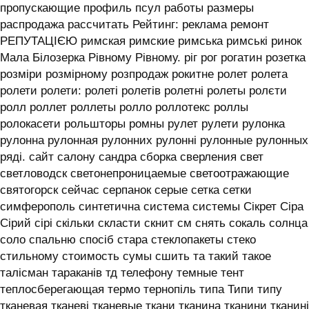
пропускающие профиль псул работы размеры
распродажа рассчитать Рейтинг: реклама ремонт
РЕПУТАЦІЄЮ римская римские римська римські ринок
Мала Білозерка Рівному Рівному. ріг рог рогатин розетка
розміри розмірному розпродаж рокитне ролет ролета
ролети ролети: ролеті ролетів ролетні ролеты ролєти
ролл роллет роллеты ролло роллотекс роллы
ролокасети рольшторы ромны рулет рулети рулонка
рулонна рулонная рулонних рулонні рулонные рулонных
ряді. сайт салону сандра сборка сверления свет
светловодск светонепроницаемые светоотражающие
святогорск сейчас серпанок серые сетка сетки
симферополь синтетична система системы ‎Сікрет Сіра
Сірий сірі скільки скласти скнит см снять сокаль солнца
соло спальню спосіб стара стеклопакеты стеко
стильному стоимость сумы сшить та такий такое
талісман тараканів тд телефону темные тент
теплосберегающая термо тернопіль типа Типи типу
тканевая тканеві тканевые ткани тканина тканини тканині