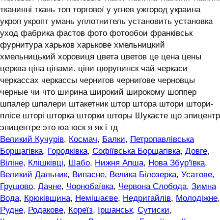
тканинні ткань топ торгової у угнев ужгород украина
укроп укропт умань уплотнитель установить установка
уход фабрика фастов фото фотообои франківськ
фурнитура харьков харькове хмельницкий
хмельницький хоровиця цвета цветов це цена цены
церква ціна цінами. ціни цюрупинск чай черкаси
черкассах черкассы чернигов чернигове черновцы
черные чи что ширина широкий широкому шоппер
шпалер шпалери штакетник штор штора штори штори-
плісе шторі шторка шторки шторы Шукаєте що эпицентр
эпицентре это юа юск я як і тд
Великий Кучурів
,
Космач
,
Балки
,
Петропавлівська
Борщагівка
,
Городківка
,
Софіївська Борщагівка
,
Довге
,
Віліне
,
Клішківці
,
Шабо
,
Нижня Апша
,
Нова Збур'ївка
,
Великий Дальник
,
Випасне
,
Велика Білозерка
,
Усатове
,
Грушово
,
Дачне
,
Чорнобаївка
,
Червона Слобода
,
Зимна
Вода
,
Крюківщина
,
Немішаєве
,
Недригайлів
,
Молодіжне
,
Рудне
,
Родакове
,
Кореїз
,
Іршанськ
,
Сутиски
,