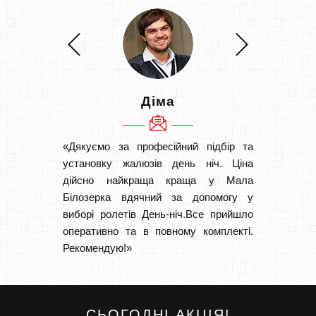
Діма
«Дякуємо за професійний підбір та
«Швидк
установку жалюзів день ніч. Ціна
Рекоме
дійсно найкраща краща у Мала
вам І
Білозерка вдячний за допомогу у
замовл
виборі ролетів День-ніч.Все прийшло
замовл
оперативно та в повному комплекті.
Рекомендую!»
СЬОГОДНІ АКЦІЯ!