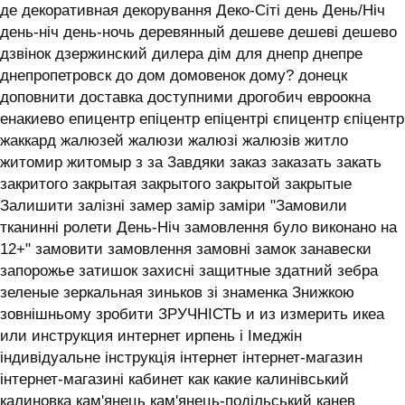
де декоративная декорування Деко-Сіті день День/Ніч
день-ніч день-ночь деревянный дешеве дешеві дешево
дзвінок дзержинский дилера дім для днепр днепре
днепропетровск до дом домовенок дому? донецк
доповнити доставка доступними дрогобич евроокна
енакиево епицентр епіцентр епіцентрі єпицентр єпіцентр
жаккард жалюзей жалюзи жалюзі жалюзів житло
житомир житомыр з за Завдяки заказ заказать закать
закритого закрытая закрытого закрытой закрытые
Залишити залізні замер замір заміри "Замовили
тканинні ролети День-Ніч замовлення було виконано на
12+" замовити замовлення замовні замок занавески
запорожье затишок захисні защитные здатний зебра
зеленые зеркальная зиньков зі знаменка Знижкою
зовнішньому зробити ЗРУЧНІСТЬ и из измерить икеа
или инструкция интернет ирпень і ‎Імеджін
індивідуальне інструкція інтернет інтернет-магазин
інтернет-магазині кабинет как какие калинівський
калиновка кам'янець кам'янець-подільський канев