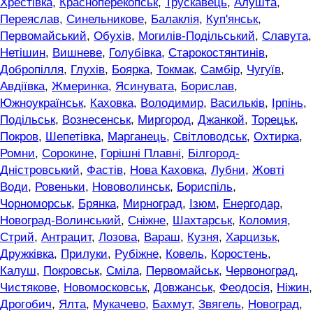
Хрестівка
,
Красноперекопськ
,
Трускавець
,
Алушта
,
Переяслав
,
Синельникове
,
Балаклія
,
Куп'янськ
,
Первомайський
,
Обухів
,
Могилів-Подільський
,
Славута
,
Нетішин
,
Вишневе
,
Голубівка
,
Старокостянтинів
,
Добропілля
,
Глухів
,
Боярка
,
Токмак
,
Самбір
,
Чугуїв
,
Авдіївка
,
Жмеринка
,
Ясинувата
,
Борислав
,
Южноукраїнськ
,
Каховка
,
Володимир
,
Васильків
,
Ірпінь
,
Подільськ
,
Вознесенськ
,
Миргород
,
Джанкой
,
Торецьк
,
Покров
,
Шепетівка
,
Марганець
,
Світловодськ
,
Охтирка
,
Ромни
,
Сорокине
,
Горішні Плавні
,
Білгород-
Дністровський
,
Фастів
,
Нова Каховка
,
Лубни
,
Жовті
Води
,
Ровеньки
,
Нововолинськ
,
Бориспіль
,
Чорноморськ
,
Брянка
,
Мирноград
,
Ізюм
,
Енергодар
,
Новоград-Волинський
,
Сніжне
,
Шахтарськ
,
Коломия
,
Стрий
,
Антрацит
,
Лозова
,
Вараш
,
Кузня
,
Харцизьк
,
Дружківка
,
Прилуки
,
Рубіжне
,
Ковель
,
Коростень
,
Калуш
,
Покровськ
,
Сміла
,
Первомайськ
,
Червоноград
,
Чистякове
,
Новомосковськ
,
Довжанськ
,
Феодосія
,
Ніжин
,
Дрогобич
,
Ялта
,
Мукачево
,
Бахмут
,
Звягель
,
Новоград
,