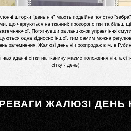
лонні шторки "день ніч" мають подвійне полотно "зебра"
ми, що чергуються на тканині: прозорої сітки та більш щі
затемняючої. Потягнувши за ланцюжок управління смуг
щуються одна відносно іншої, тим самим можна регулю
вень затемнення. Жалюзі день ніч розпродаж в м. в Губин
 накладанні сітки на тканину маємо положення ніч, а сіт
сітку - день)
РЕВАГИ ЖАЛЮЗІ ДЕНЬ 