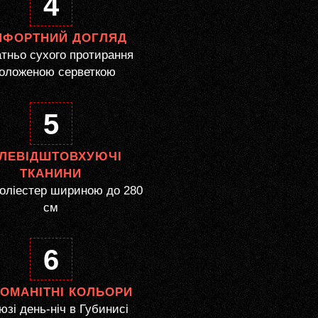
4
МФОРТНИЙ ДОГЛЯД
тньо сухого протирання
оложеною серветкою
5
ЛЕВІДШТОВХУЮЧІ
ТКАНИНИ
оліестер шириною до 280
см
6
НОМАНІТНІ КОЛЬОРИ
зі день-ніч в Губинисі