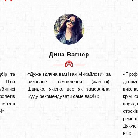
Дина Вагнер
бір та
«Дуже вдячна вам Іван Михайлович за
«Проф
. Ціна
виконане замовлення (жалюзі).
допом
убинисі
Швидко, якісно, все як замовляла.
викона
ролетів
Буду рекомендувати саме вас👍»
крім ф
но та в
порядн
!»
строкі
ремон
Дякую 
ніч» 