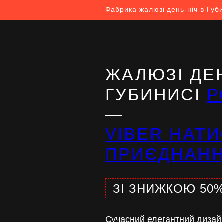
Фабрика жалюзі день-ніч в Губ
ЖАЛЮЗІ ДЕН
ГУБИНИСІ
Р
—
VIBER НАТИ
ПРИЄДНАН
ЗІ ЗНИЖКОЮ 50
Сучасний елегантний дизай