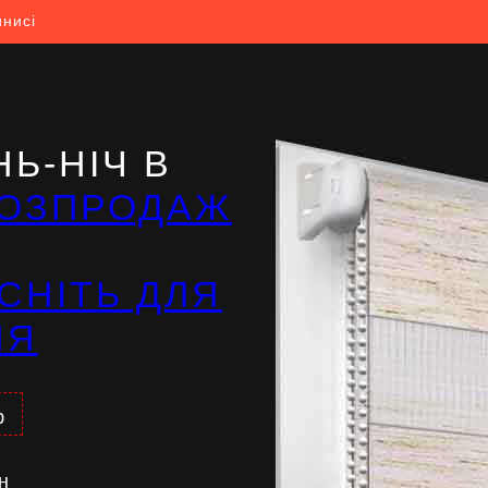
инисі
Ь-НІЧ В
ОЗПРОДАЖ
СНІТЬ ДЛЯ
НЯ
%
н