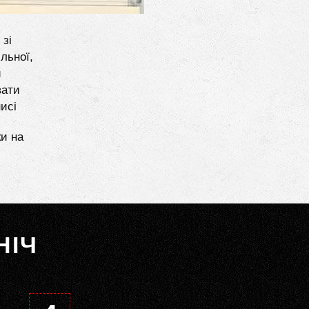
 зі
льної,
и
вати
исі
ки на
НІЧ