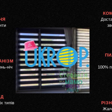
КО
НЯ
Доста
ити
зв
ПИ
АНІЗМ
ень-ніч
100% п
ЯД
іх типів
РІЗ
Жалю