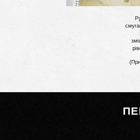
Ру
смуга
змі
рі
(При
ПЕ