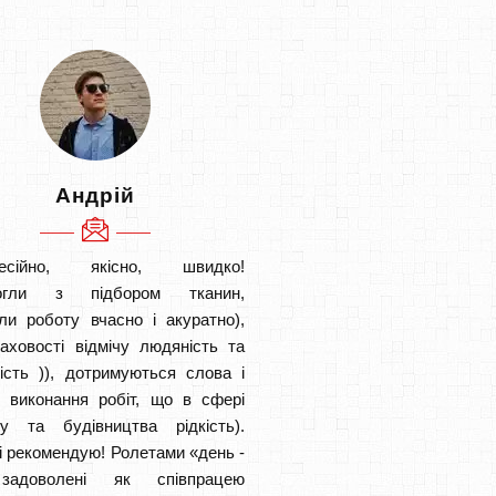
Андрій
есійно, якісно, швидко!
огли з підбором тканин,
ли роботу вчасно і акуратно),
аховості відмічу людяність та
ість )), дотримуються слова і
в виконання робіт, що в сфері
ту та будівництва рідкість).
і рекомендую! Ролетами «день -
задоволені як співпрацею