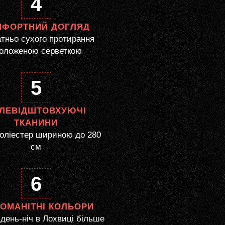
4
МФОРТНИЙ ДОГЛЯД
тньо сухого протирання
оложеною серветкою
5
ЛЕВІДШТОВХУЮЧІ
ТКАНИНИ
оліестер шириною до 280
см
6
НОМАНІТНІ КОЛЬОРИ
день-ніч в Лохвиці більше