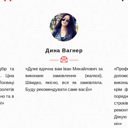
Дина Вагнер
бір та
«Дуже вдячна вам Іван Михайлович за
«Проф
. Ціна
виконане замовлення (жалюзі).
допом
охвиці
Швидко, якісно, все як замовляла.
викона
ролетів
Буду рекомендувати саме вас👍»
крім ф
но та в
порядн
!»
строкі
ремон
Дякую 
ніч» 