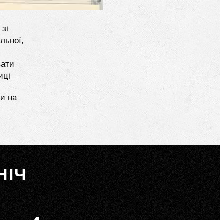
 зі
льної,
и
вати
иці
ки на
НІЧ