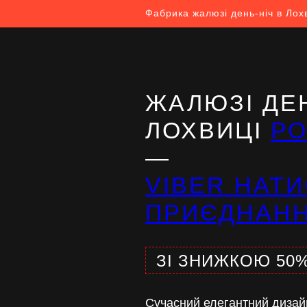
Фабрика жалюзі день-ніч в Лох
ЖАЛЮЗІ ДЕН
ЛОХВИЦІ
Р
—
VIBER НАТИ
ПРИЄДНАН
ЗІ ЗНИЖКОЮ 50
Сучасний елегантний дизай