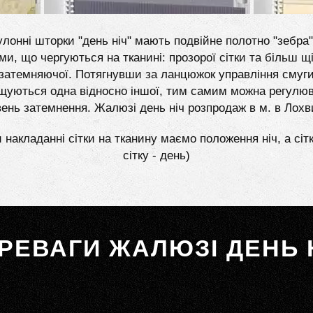
лонні шторки "день ніч" мають подвійне полотно "зебра"
ми, що чергуються на тканині: прозорої сітки та більш щі
затемняючої. Потягнувши за ланцюжок управління смуг
щуються одна відносно іншої, тим самим можна регулю
вень затемнення. Жалюзі день ніч розпродаж в м. в Лохв
 накладанні сітки на тканину маємо положення ніч, а сіт
сітку - день)
РЕВАГИ ЖАЛЮЗІ ДЕНЬ 