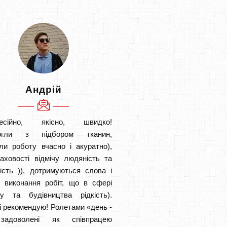
Андрій
есійно, якісно, швидко!
огли з підбором тканин,
ли роботу вчасно і акуратно),
аховості відмічу людяність та
ість )), дотримуються слова і
в виконання робіт, що в сфері
ту та будівництва рідкість).
і рекомендую! Ролетами «день -
задоволені як співпрацею