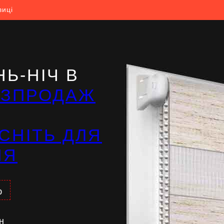
виці
Ь-НІЧ В
ОЗПРОДАЖ
СНІТЬ ДЛЯ
НЯ
%
н