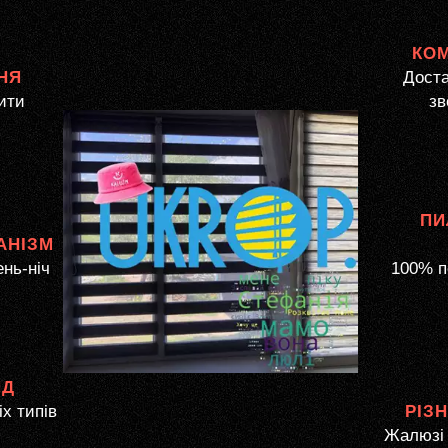
КО
НЯ
Доста
ити
зв
ПИ
АНІЗМ
ень-ніч
100% п
ЯД
іх типів
РІЗ
Жалюзі 