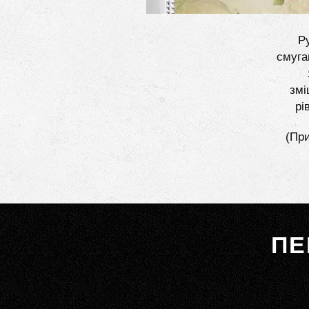
Ру
смуга
змі
рі
(При
ПЕ