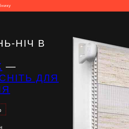
бнику
Ь-НІЧ В
Ж
—
СНІТЬ ДЛЯ
НЯ
%
н