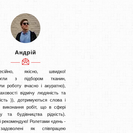
Андрій
есійно, якісно, швидко!
огли з підбором тканин,
ли роботу вчасно і акуратно),
аховості відмічу людяність та
ість )), дотримуються слова і
в виконання робіт, що в сфері
ту та будівництва рідкість).
і рекомендую! Ролетами «день -
задоволені як співпрацею