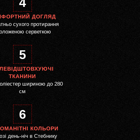
4
МФОРТНИЙ ДОГЛЯД
тньо сухого протирання
оложеною серветкою
5
ЛЕВІДШТОВХУЮЧІ
ТКАНИНИ
оліестер шириною до 280
см
6
НОМАНІТНІ КОЛЬОРИ
зі день-ніч в Стебнику