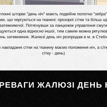
лонні шторки "день ніч" мають подвійне полотно "зебра"
ми, що чергуються на тканині: прозорої сітки та більш щі
затемняючої. Потягнувши за ланцюжок управління смуг
щуються одна відносно іншої, тим самим можна регулю
ень затемнення. Жалюзі день ніч розпродаж в м. в Стеб
 накладанні сітки на тканину маємо положення ніч, а сіт
сітку - день)
РЕВАГИ ЖАЛЮЗІ ДЕНЬ 