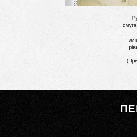
Ру
смуга
змі
рів
(При
ПЕ