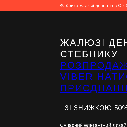
Фабрика жалюзі день-ніч в Сте
ЖАЛЮЗІ ДЕН
СТЕБНИКУ
РОЗПРОДА
VIBER НАТИ
ПРИЄДНАН
ЗІ ЗНИЖКОЮ 50
Сучасний елегантний дизай