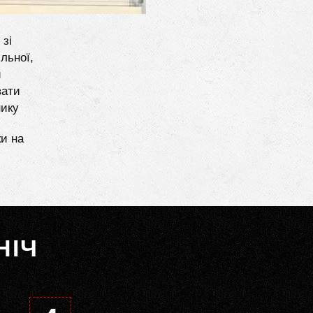
 зі
льної,
и
вати
нику
ки на
НІЧ