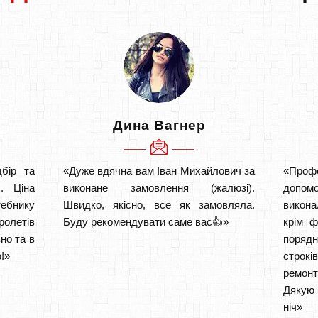
Дина Вагнер
бір та
«Дуже вдячна вам Іван Михайлович за
«Проф
. Ціна
виконане замовлення (жалюзі).
допом
тебнику
Швидко, якісно, все як замовляла.
викона
ролетів
Буду рекомендувати саме вас👍»
крім ф
но та в
порядн
!»
строкі
ремон
Дякую 
ніч» 