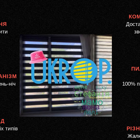
КО
НЯ
Доста
ити
зв
ПИ
АНІЗМ
ень-ніч
100% п
ЯД
іх типів
РІЗ
Жалю