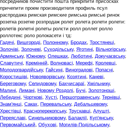
посредников почистити пошта прикріпити присосках
причепити проем производителя профиль псул
распродажа римская римские римська римські ринок
розетка розетке розпродаж ролет ролета ролети ролети:
ролетів ролетні ролеты ролєти ролл роллет ролло
роллотекс роло ролокасети і тд:
Гадячі
,
Вишгороді
,
Полонному
,
Бродах
,
Тростянеці
,
Золочіві
,
Золочеві
,
Суходільську
,
Яготині
,
Вільногірську
,
Армянську
,
Южному
,
Олешках
,
Люботині
,
Докучаєвську
,
Славутичі
,
Кремінній
,
Волновасі
,
Мерефі
,
Кролевці
,
Молодогвардійську
,
Гайсині
,
Виноградові
,
Попасні
,
Коростишіві
,
Новояворівську
,
Козятині
,
Каневі
,
Береговому
,
Селидовому
,
Бахчисараї
,
Хмільнику
,
Малині
,
Лимані
,
Новому Роздолі
,
Бучі
,
Золотоноші
,
Лебедині
,
Чорткові
,
Хусті
,
Першотравенську
,
Тернівці
,
Знам'янці
,
Саках
,
Перевальську
,
Дебальцевому
,
Хрестівці
,
Красноперекопську
,
Трускавці
,
Алушті
,
Переяславі
,
Синельниковому
,
Балаклії
,
Куп'янську
,
Первомайський
,
Обухові
,
Могилів-Подільському
,