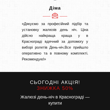
Діма
«Дякуємо за професійний підбір та
«Дуже 
установку жалюзів день ніч. Ціна
викон
дійсно найкраща краща у в
Швидк
Краснограді вдячний за допомогу у
Буду р
виборі ролетів День-ніч.Все прийшло
оперативно та в повному комплекті.
Рекомендую!»
СЬОГОДНІ АКЦІЯ!
ЗНИЖКА 50%
Жалюзі день-ніч в Краснограді —
купити