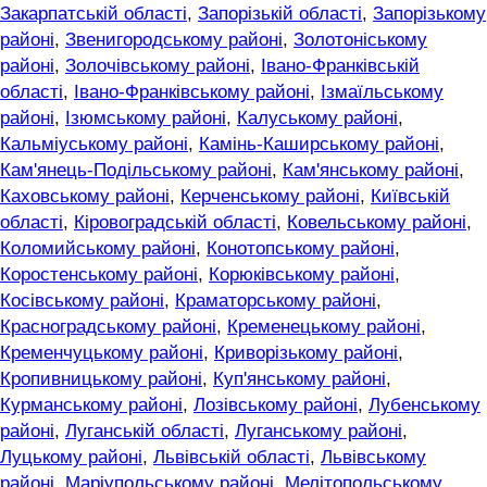
Закарпатській області
,
Запорізькій області
,
Запорізькому
районі
,
Звенигородському районі
,
Золотоніському
районі
,
Золочівському районі
,
Івано-Франківській
області
,
Івано-Франківському районі
,
Ізмаїльському
районі
,
Ізюмському районі
,
Калуському районі
,
Кальміуському районі
,
Камінь-Каширському районі
,
Кам'янець-Подільському районі
,
Кам'янському районі
,
Каховському районі
,
Керченському районі
,
Київській
області
,
Кіровоградській області
,
Ковельському районі
,
Коломийському районі
,
Конотопському районі
,
Коростенському районі
,
Корюківському районі
,
Косівському районі
,
Краматорському районі
,
Красноградському районі
,
Кременецькому районі
,
Кременчуцькому районі
,
Криворізькому районі
,
Кропивницькому районі
,
Куп'янському районі
,
Курманському районі
,
Лозівському районі
,
Лубенському
районі
,
Луганській області
,
Луганському районі
,
Луцькому районі
,
Львівській області
,
Львівському
районі
,
Маріупольському районі
,
Мелітопольському