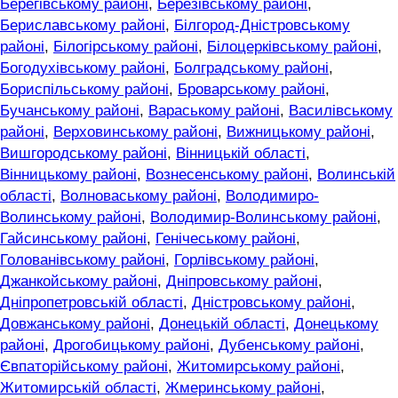
Берегівському районі
,
Березівському районі
,
Бериславському районі
,
Білгород-Дністровському
районі
,
Білогірському районі
,
Білоцерківському районі
,
Богодухівському районі
,
Болградському районі
,
Бориспільському районі
,
Броварському районі
,
Бучанському районі
,
Вараському районі
,
Василівському
районі
,
Верховинському районі
,
Вижницькому районі
,
Вишгородському районі
,
Вінницькій області
,
Вінницькому районі
,
Вознесенському районі
,
Волинській
області
,
Волноваському районі
,
Володимиро-
Волинському районі
,
Володимир-Волинському районі
,
Гайсинському районі
,
Генічеському районі
,
Голованівському районі
,
Горлівському районі
,
Джанкойському районі
,
Дніпровському районі
,
Дніпропетровській області
,
Дністровському районі
,
Довжанському районі
,
Донецькій області
,
Донецькому
районі
,
Дрогобицькому районі
,
Дубенському районі
,
Євпаторійському районі
,
Житомирському районі
,
Житомирській області
,
Жмеринському районі
,