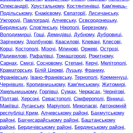
Олександрії
,
Хрустальному
,
Костянтинівці
,
Кам'янець-
Подільському
,
Єнакієвому
,
Євпаторії
,
Лисичанську
,
Ужгороді
,
Павлограді
,
Алчевську
,
Сєвєродонецьку
,
Бердянську
,
Слов'янську
,
Нікополі
,
Березному
,
Володимирці
,
Гощі
,
Демидівці
,
Дубному
,
Дубровиці
,
Зарічному
,
Здолбунові
,
Квасилові
,
Клевані
,
Клесові
,
Корці
,
Костополі
,
Мізочі
,
Млинові
,
Оржеві
,
Острозі
,
Радивилові
,
Рафалівці
,
Томашгороді
,
Рокитному
,
Сарнах
,
Смизі
,
Сосновому
,
Степані
,
Керчі
,
Мелітополі
,
Краматорську
,
Білій Церкві
,
Луцьку
,
Франику
,
Франківську
,
Івано-Франківську
,
Тернополі
,
Кременчуці
,
Чернівцях
,
Кропивницькому
,
Кам'янському
,
Житомирі
,
Хмельницькому
,
Горлівці
,
Сумах
,
Черкасах
,
Чернігові
,
Полтаві
,
Херсоні
,
Севастополі
,
Сімферополі
,
Вінниці
,
Макіївці
,
Луганську
,
Маріуполі
,
Миколаєві
,
Автономній
республіці Крим
,
Алчевському районі
,
Бахмутському
районі
,
Бахчисарайському районі
,
Баштанському
районі
,
Бердичівському районі
,
Бердянському районі
,