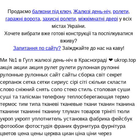
Продаємо
балкони під ключ
,
Жалюзі день-ніч
,
ролети
,
гаражні ворота
,
захисні ролети
,
міжкімнатні двері
у всіх
містах України.
Хочете вибрати вже готові конструкції та поспілкуватися
вживу?
Запитання по сайту?
Заїжджайте до нас на каву!
Ми №1 в Гугл жалюзі день-ніч в Краснограді ❤ ukrop.top
акція акции акция рулет рулети рулонная рулонні
рулонные рулонных сайт сайты сборка світ секрет
серпанок сетка сетки сириус сірі сіті скільки скласти
слово сніжний снять соло стеко стиль столовая суши
суші та талісман телефону теплосберегающая термо
термос тим типа тканеві тканевые ткани тканин тканина
тканини тканинні тканину тлумач товаров трініті тюли
укроп укропт уплотнитель установка фабрика фейсбук
фотообои фотостудія франик фурнитура фурнітура
цветов цена цены церква циан ціна ціни через