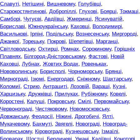
Славуті
,
Нетішині
,
Вишневому
,
Голубівці
,
Старокостянтинові
,
Добропіллі
,
Глухові
,
Боярці
,
Токмаці
,
Самборі
,
Чугуєві
,
Авдіївці
,
Жмеринці
,
Ясинуватій
,
Бориславі
,
Южноукраїнську
,
Каховці
,
Володимирі
,
Василькові
,
Ірпіні
,
Подільську
,
Вознесенську
,
Миргороді
,
Джанкої
,
Торецьку
,
Покрові
,
Шепетівці
,
Марганці
,
Світловодську
,
Охтирці
,
Ромнах
,
Сорокиному
,
Горішніх
Плавнях
,
Білгород-Дністровському
,
Фастові
,
Новій
Каховці
,
Лубнах
,
Жовтих Водах
,
Ровеньках
,
Нововолинську
,
Борисполі
,
Чорноморську
,
Брянці
,
Мирнограді
,
Ізюмі
,
Енергодарі
,
Сніжному
,
Шахтарську
,
Коломиї
,
Стрию
,
Антрациті
,
Лозовій
,
Вараші
,
Кузні
,
Харцизьку
,
Дружківці
,
Прилуках
,
Рубіжному
,
Ковелі
,
Коростені
,
Калуші
,
Покровську
,
Смілі
,
Первомайську
,
Червонограді
,
Чистяковому
,
Новомосковську
,
Довжанську
,
Феодосії
,
Ніжині
,
Дрогобичі
,
Ялті
,
Мукачевому
,
Бахмуті
,
Звягелі
,
Новограді
,
Новоград-
Волинському
,
Кіровограді
,
Кузнецовську
,
Ізмаїлі
,
Броварах
,
Шостці
,
Бердичеві
,
Умані
,
Кадіївці
,
Конотопі
,