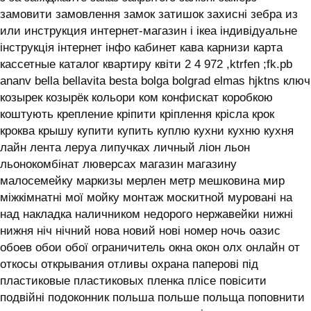
замовити замовлення замок затишок захисні зебра из
или инструкция интернет-магазин і ікеа індивідуальне
інструкція інтернет інфо кабинет кава карнизи карта
кассетные каталог квартиру квіти 2 4 972 ,ktrfen ;fk.pb
ananv bella bellavita besta bolga bolgrad elmas hjktns ключ
козырек козырёк кольори ком конфискат коробкою
коштують крепление кріпити кріплення крісла крок
кроква крышу купити купить куплю кухни кухню кухня
лайн лента леруа липучках личный ліон льон
льонокомбінат люверсах магазин магазину
малосемейку маркизы мерлен метр мешковина мир
міжкімнатні мої мойку монтаж москитной муровані на
над накладка наличником недорого нержавейки нижні
нижня ніч нічний нова новий нові номер ночь оазис
обоев обои обої ограничитель окна окон олх онлайн от
откосы открывания отливы охрана паперові під
пластиковые пластиковых пленка плісе повісити
подвійні подоконник польша польше польща поповнити