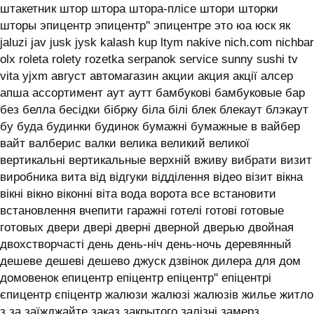
штакетник штор штора штора-плісе штори шторки
шторы эпицентр эпицентр'' эпицентре это юа юск як
jaluzi jav jusk jysk kalash kup ltym nakive nich.com nichbar
olx roleta rolety rozetka serpanok service sunny sushi tv
vita yjxm август автомагазин акции акция акції алсер
апша ассортимент аут аутт бамбукові бамбуковые бар
без белла бесідки бібрку біла білі блек блекаут блэкаут
бу буда будинки будинок бумажні бумажные в вайбер
вайт валберис валки велика великий великої
вертикальні вертикальные верхній вживу вибрати визит
виробника вита від відгуки відділення відео візит вікна
вікні вікно віконні віта вода ворота все встановити
встановлення вчепити гаражні готелі готові готовые
готовых двери двері дверні дверной дверью двойная
двохстворчасті день день-ніч день-ночь деревянный
дешеве дешеві дешево джуск дзвінок дилера для дом
домовенок епицентр епіцентр епіцентр'' епіцентрі
єпицентр єпіцентр жалюзи жалюзі жалюзів жилье житло
з за заїжджайте заказ закрытого залізні замерз