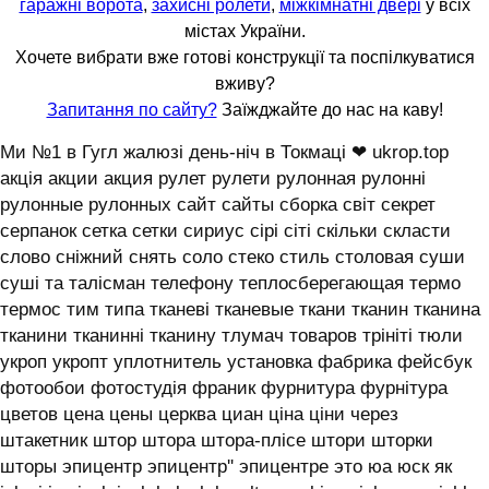
гаражні ворота
,
захисні ролети
,
міжкімнатні двері
у всіх
містах України.
Хочете вибрати вже готові конструкції та поспілкуватися
вживу?
Запитання по сайту?
Заїжджайте до нас на каву!
Ми №1 в Гугл жалюзі день-ніч в Токмаці ❤ ukrop.top
акція акции акция рулет рулети рулонная рулонні
рулонные рулонных сайт сайты сборка світ секрет
серпанок сетка сетки сириус сірі сіті скільки скласти
слово сніжний снять соло стеко стиль столовая суши
суші та талісман телефону теплосберегающая термо
термос тим типа тканеві тканевые ткани тканин тканина
тканини тканинні тканину тлумач товаров трініті тюли
укроп укропт уплотнитель установка фабрика фейсбук
фотообои фотостудія франик фурнитура фурнітура
цветов цена цены церква циан ціна ціни через
штакетник штор штора штора-плісе штори шторки
шторы эпицентр эпицентр'' эпицентре это юа юск як