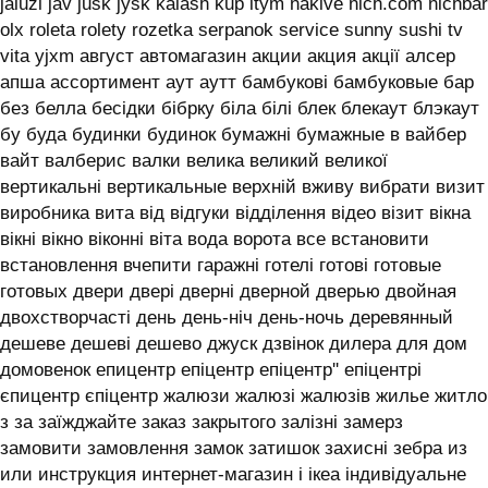
jaluzi jav jusk jysk kalash kup ltym nakive nich.com nichbar
olx roleta rolety rozetka serpanok service sunny sushi tv
vita yjxm август автомагазин акции акция акції алсер
апша ассортимент аут аутт бамбукові бамбуковые бар
без белла бесідки бібрку біла білі блек блекаут блэкаут
бу буда будинки будинок бумажні бумажные в вайбер
вайт валберис валки велика великий великої
вертикальні вертикальные верхній вживу вибрати визит
виробника вита від відгуки відділення відео візит вікна
вікні вікно віконні віта вода ворота все встановити
встановлення вчепити гаражні готелі готові готовые
готовых двери двері дверні дверной дверью двойная
двохстворчасті день день-ніч день-ночь деревянный
дешеве дешеві дешево джуск дзвінок дилера для дом
домовенок епицентр епіцентр епіцентр'' епіцентрі
єпицентр єпіцентр жалюзи жалюзі жалюзів жилье житло
з за заїжджайте заказ закрытого залізні замерз
замовити замовлення замок затишок захисні зебра из
или инструкция интернет-магазин і ікеа індивідуальне