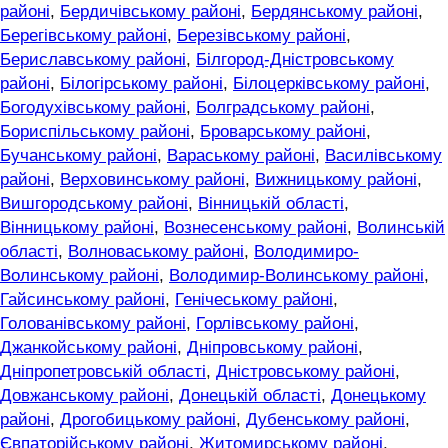
районі
,
Бердичівському районі
,
Бердянському районі
,
Берегівському районі
,
Березівському районі
,
Бериславському районі
,
Білгород-Дністровському
районі
,
Білогірському районі
,
Білоцерківському районі
,
Богодухівському районі
,
Болградському районі
,
Бориспільському районі
,
Броварському районі
,
Бучанському районі
,
Вараському районі
,
Василівському
районі
,
Верховинському районі
,
Вижницькому районі
,
Вишгородському районі
,
Вінницькій області
,
Вінницькому районі
,
Вознесенському районі
,
Волинській
області
,
Волноваському районі
,
Володимиро-
Волинському районі
,
Володимир-Волинському районі
,
Гайсинському районі
,
Генічеському районі
,
Голованівському районі
,
Горлівському районі
,
Джанкойському районі
,
Дніпровському районі
,
Дніпропетровській області
,
Дністровському районі
,
Довжанському районі
,
Донецькій області
,
Донецькому
районі
,
Дрогобицькому районі
,
Дубенському районі
,
Євпаторійському районі
,
Житомирському районі
,