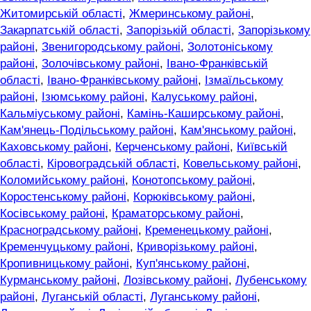
Житомирській області
,
Жмеринському районі
,
Закарпатській області
,
Запорізькій області
,
Запорізькому
районі
,
Звенигородському районі
,
Золотоніському
районі
,
Золочівському районі
,
Івано-Франківській
області
,
Івано-Франківському районі
,
Ізмаїльському
районі
,
Ізюмському районі
,
Калуському районі
,
Кальміуському районі
,
Камінь-Каширському районі
,
Кам'янець-Подільському районі
,
Кам'янському районі
,
Каховському районі
,
Керченському районі
,
Київській
області
,
Кіровоградській області
,
Ковельському районі
,
Коломийському районі
,
Конотопському районі
,
Коростенському районі
,
Корюківському районі
,
Косівському районі
,
Краматорському районі
,
Красноградському районі
,
Кременецькому районі
,
Кременчуцькому районі
,
Криворізькому районі
,
Кропивницькому районі
,
Куп'янському районі
,
Курманському районі
,
Лозівському районі
,
Лубенському
районі
,
Луганській області
,
Луганському районі
,