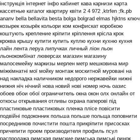
інструкція інтернет інфо кабинет кава карнизи карта
кассетные каталог квартиру квіти 2 4 972 ,ktrfen ;fk.pb
ananv bella bellavita besta bolga bolgrad elmas hjktns ключ
козырек козырёк кольори ком конфискат коробкою
коштують крепление кріпити кріплення крісла крок
кроква крышу купити купить куплю кухни кухню кухня
лайн лента леруа липучках личный ліон льон
льонокомбінат люверсах магазин магазину
малосемейку маркизы мерлен метр мешковина мир
міжкімнатні мої мойку монтаж москитной муровані на
над накладка наличником недорого нержавейки нижні
нижня ніч нічний нова новий нові номер ночь оазис
обоев обои обої ограничитель окна окон олх онлайн от
откосы открывания отливы охрана паперові під
пластиковые пластиковых пленка плісе повісити
подвійні подоконник польша польше польща поповнити
посредников почистити пошта прикріпити присосках
причепити проем производителя профиль псул
распродажа римская римские римська римські ринок