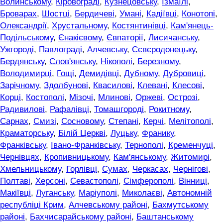
Волинському
,
Кіровограді
,
Кузнецовську
,
Ізмаїлі
,
Броварах
,
Шостці
,
Бердичеві
,
Умані
,
Кадіївці
,
Конотопі
,
Олександрії
,
Хрустальному
,
Костянтинівці
,
Кам'янець-
Подільському
,
Єнакієвому
,
Євпаторії
,
Лисичанську
,
Ужгороді
,
Павлограді
,
Алчевську
,
Сєвєродонецьку
,
Бердянську
,
Слов'янську
,
Нікополі
,
Березному
,
Володимирці
,
Гощі
,
Демидівці
,
Дубному
,
Дубровиці
,
Зарічному
,
Здолбунові
,
Квасилові
,
Клевані
,
Клесові
,
Корці
,
Костополі
,
Мізочі
,
Млинові
,
Оржеві
,
Острозі
,
Радивилові
,
Рафалівці
,
Томашгороді
,
Рокитному
,
Сарнах
,
Смизі
,
Сосновому
,
Степані
,
Керчі
,
Мелітополі
,
Краматорську
,
Білій Церкві
,
Луцьку
,
Франику
,
Франківську
,
Івано-Франківську
,
Тернополі
,
Кременчуці
,
Чернівцях
,
Кропивницькому
,
Кам'янському
,
Житомирі
,
Хмельницькому
,
Горлівці
,
Сумах
,
Черкасах
,
Чернігові
,
Полтаві
,
Херсоні
,
Севастополі
,
Сімферополі
,
Вінниці
,
Макіївці
,
Луганську
,
Маріуполі
,
Миколаєві
,
Автономній
республіці Крим
,
Алчевському районі
,
Бахмутському
районі
,
Бахчисарайському районі
,
Баштанському