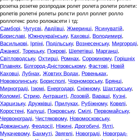
розетка розетке розпродаж ролет ролета ролети ролети:
ролетів ролетні ролеты ролєти ролл роллет ролло
роллотекс роло ролокасети і тд:
Самборі
,
Чугуєві
,
Авдіївці
,
Жмеринці
,
Ясинуватій
,
Бориславі
,
Южноукраїнську
,
Каховці
,
Володимирі
,
Василькові
,
Ірпіні
,
Подільську
,
Вознесенську
,
Миргороді
,
Джанкої
,
Торецьку
,
Покрові
,
Шепетівці
,
Марганці
,
Світловодську
,
Охтирці
,
Ромнах
,
Сорокиному
,
Горішніх
Плавнях
,
Білгород-Дністровському
,
Фастові
,
Новій
Каховці
,
Лубнах
,
Жовтих Водах
,
Ровеньках
,
Нововолинську
,
Борисполі
,
Чорноморську
,
Брянці
,
Мирнограді
,
Ізюмі
,
Енергодарі
,
Сніжному
,
Шахтарську
,
Коломиї
,
Стрию
,
Антрациті
,
Лозовій
,
Вараші
,
Кузні
,
Харцизьку
,
Дружківці
,
Прилуках
,
Рубіжному
,
Ковелі
,
Коростені
,
Калуші
,
Покровську
,
Смілі
,
Первомайську
,
Червонограді
,
Чистяковому
,
Новомосковську
,
Довжанську
,
Феодосії
,
Ніжині
,
Дрогобичі
,
Ялті
,
Мукачевому
,
Бахмуті
,
Звягелі
,
Новограді
,
Новоград-