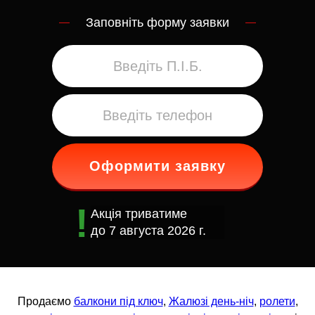
Заповніть форму заявки
Оформити заявку
Акція триватиме
до
7 августа 2026 г.
Продаємо
балкони під ключ
,
Жалюзі день-ніч
,
ролети
,