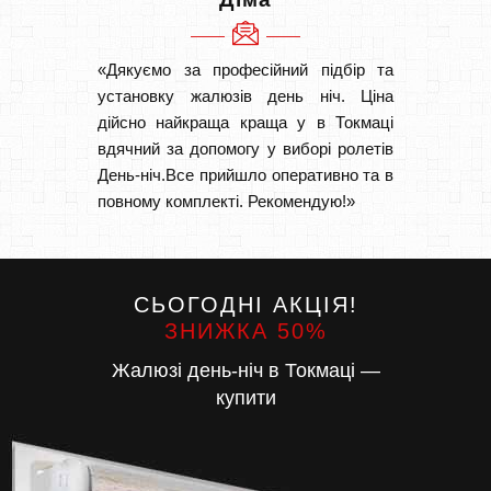
«Дякуємо за професійний підбір та
«Дуже 
установку жалюзів день ніч. Ціна
викон
дійсно найкраща краща у в Токмаці
Швидк
вдячний за допомогу у виборі ролетів
Буду р
День-ніч.Все прийшло оперативно та в
повному комплекті. Рекомендую!»
СЬОГОДНІ АКЦІЯ!
ЗНИЖКА 50%
Жалюзі день-ніч в Токмаці —
купити