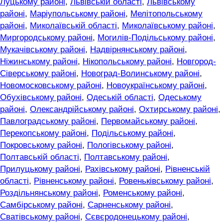
Луцькому районі
,
Львівській області
,
Львівському
районі
,
Маріупольському районі
,
Мелітопольському
районі
,
Миколаївській області
,
Миколаївському районі
,
Миргородському районі
,
Могилів-Подільському районі
,
Мукачівському районі
,
Надвірнянському районі
,
Ніжинському районі
,
Нікопольському районі
,
Новгород-
Сіверському районі
,
Новоград-Волинському районі
,
Новомосковському районі
,
Новоукраїнському районі
,
Обухівському районі
,
Одеській області
,
Одеському
районі
,
Олександрійському районі
,
Охтирському районі
,
Павлоградському районі
,
Первомайському районі
,
Перекопському районі
,
Подільському районі
,
Покровському районі
,
Пологівському районі
,
Полтавській області
,
Полтавському районі
,
Прилуцькому районі
,
Рахівському районі
,
Рівненській
області
,
Рівненському районі
,
Ровеньківському районі
,
Роздільнянському районі
,
Роменському районі
,
Самбірському районі
,
Сарненському районі
,
Сватівському районі
,
Сєвєродонецькому районі
,