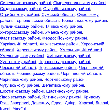
Синельниківському районі
,
Сімферопольському районі
,
Скадовському районі
,
Старобільському районі
,
Стрийському районі
,
Сумській області
,
Сумському
районі
,
Тернопільській області
,
Тернопільському районі
,
Тульчинському районі
,
Тячівському районі
,
Ужгородському районі
,
Уманському районі
,
Фастівському районі
,
Феодосійському районі
,
Харківській області
,
Харківському районі
,
Херсонській
області
,
Херсонському районі
,
Хмельницькій області
,
Хмельницькому районі
,
Хмільницькому районі
,
Хустському районі
,
Червоноградському районі
,
Черкаській області
,
Черкаському районі
,
Чернівецькій
області
,
Чернівецькому районі
,
Чернігівській області
,
Чернігівському районі
,
Чортківському районі
,
Чугуївському районі
,
Шепетівському районі
,
Шосткинському районі
,
Щастинському районі
,
Яворівському районі
,
Ялтинському районі
,
Кривому
Розі
,
Запоріжжі
,
Донецьку
,
Одесі
,
Дніпрі
,
Харкові
,
Львові
,
Києві
,
Україні