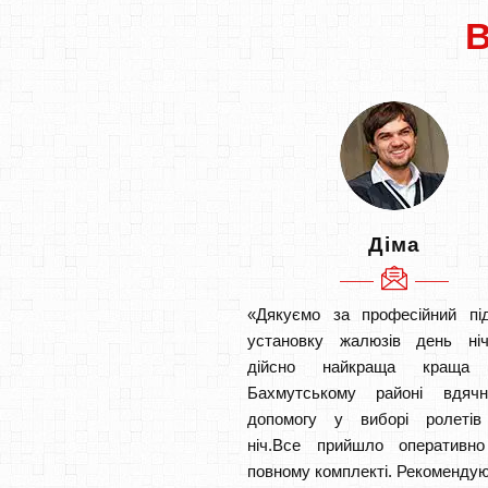
Діма
«Дякуємо за професійний під
установку жалюзів день ніч
дійсно найкраща кращ
Бахмутському районі вдяч
допомогу у виборі ролетів
ніч.Все прийшло оперативн
повному комплекті. Рекомендую