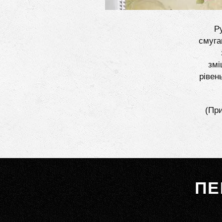
Ру
смуга
змі
рівен
(При
ПЕ