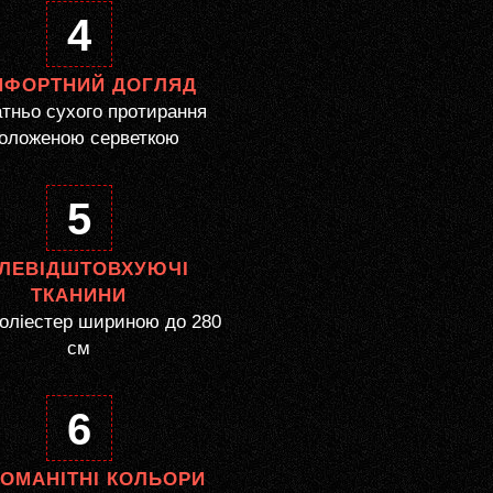
4
МФОРТНИЙ ДОГЛЯД
тньо сухого протирання
оложеною серветкою
5
ЛЕВІДШТОВХУЮЧІ
ТКАНИНИ
оліестер шириною до 280
см
6
НОМАНІТНІ КОЛЬОРИ