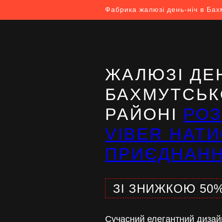
Фабрика жалюзі день-ніч в Бах
ЖАЛЮЗІ ДЕН
БАХМУТСЬ
РАЙОНІ
РО
VIBER НАТИ
ПРИЄДНАН
ЗІ ЗНИЖКОЮ 50
Сучасний елегантний дизай