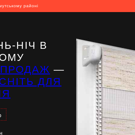
мутському районі
Ь-НІЧ В
КОМУ
ЗПРОДАЖ
—
СНІТЬ ДЛЯ
НЯ
%
н