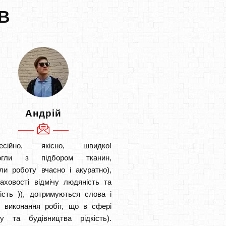
В
Андрій
есійно, якісно, швидко!
огли з підбором тканин,
ли роботу вчасно і акуратно),
аховості відмічу людяність та
ість )), дотримуються слова і
в виконання робіт, що в сфері
ту та будівництва рідкість).