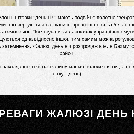
лонні шторки "день ніч" мають подвійне полотно "зебра"
ми, що чергуються на тканині: прозорої сітки та більш щі
затемняючої. Потягнувши за ланцюжок управління смуг
щуються одна відносно іншої, тим самим можна регулю
ь затемнення. Жалюзі день ніч розпродаж в м. в Бахмут
районі
 накладанні сітки на тканину маємо положення ніч, а сіт
сітку - день)
РЕВАГИ ЖАЛЮЗІ ДЕНЬ 