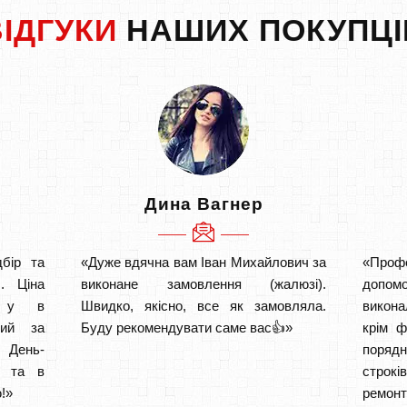
ВІДГУКИ
НАШИХ ПОКУПЦІ
Дина Вагнер
бір та
«Дуже вдячна вам Іван Михайлович за
«Проф
. Ціна
виконане замовлення (жалюзі).
допом
а у в
Швидко, якісно, все як замовляла.
викона
ний за
Буду рекомендувати саме вас👍»
крім ф
 День-
порядн
о та в
строкі
!»
ремон