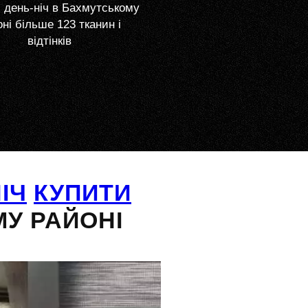
 день-ніч в Бахмутському
ні більше 123 тканин і
відтінків
ІЧ
КУПИТИ
У РАЙОНІ