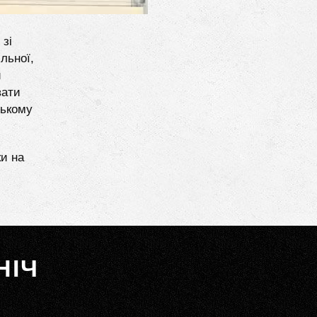
 зі
льної,
и
вати
ському
ки на
НІЧ