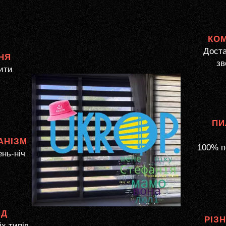
КО
Доста
НЯ
зв
ити
ПИ
АНІЗМ
100% п
ень-ніч
ЯД
РІЗ
іх типів