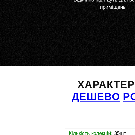
приміщень
ХАРАКТЕ
ДЕШЕВО
Р
Кількість колекцій:
35шт