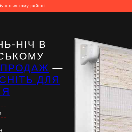
іупольському районі
Ь-НІЧ В
СЬКОМУ
ЗПРОДАЖ
—
СНІТЬ ДЛЯ
НЯ
%
н