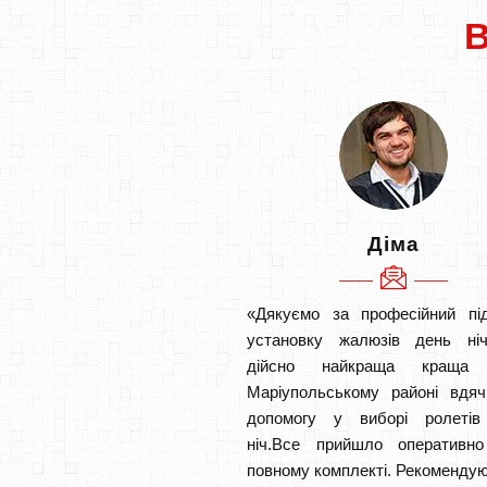
Діма
«Дякуємо за професійний під
установку жалюзів день ніч
дійсно найкраща кращ
Маріупольському районі вдяч
допомогу у виборі ролетів
ніч.Все прийшло оперативн
повному комплекті. Рекомендую