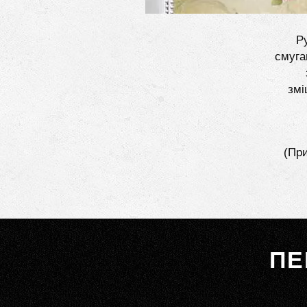
Ру
смуга
змі
(При
ПЕ