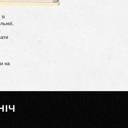
 зі
льної,
и
вати
ки на
НІЧ