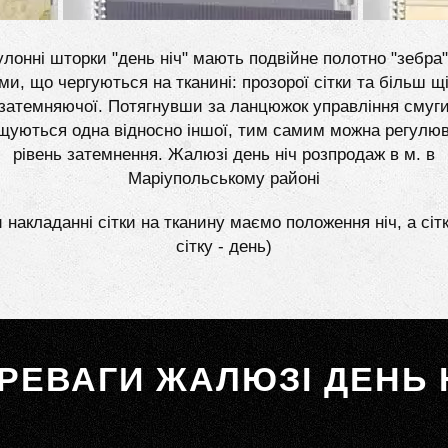
лонні шторки "день ніч" мають подвійне полотно "зебра"
ми, що чергуються на тканині: прозорої сітки та більш щі
затемняючої. Потягнувши за ланцюжок управління смуг
щуються одна відносно іншої, тим самим можна регулю
рівень затемнення. Жалюзі день ніч розпродаж в м. в
Маріупольському районі
 накладанні сітки на тканину маємо положення ніч, а сіт
сітку - день)
РЕВАГИ ЖАЛЮЗІ ДЕНЬ 