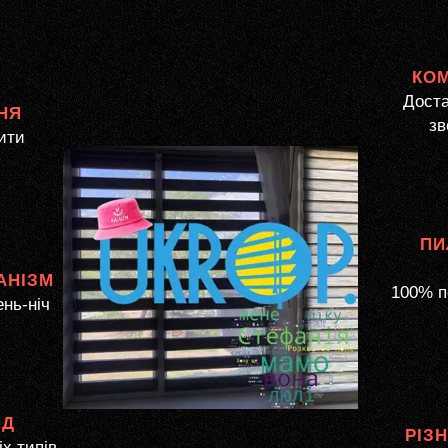
КО
Доста
НЯ
зв
ити
ПИ
АНІЗМ
100% п
ень-ніч
ЯД
РІЗ
іх типів