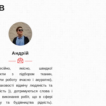
В
Андрій
есійно, якісно, швидко!
огли з підбором тканин,
ли роботу вчасно і акуратно),
аховості відмічу людяність та
ість )), дотримуються слова і
в виконання робіт, що в сфері
ту та будівництва рідкість).