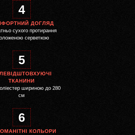
4
МФОРТНИЙ ДОГЛЯД
тньо сухого протирання
оложеною серветкою
5
ЛЕВІДШТОВХУЮЧІ
ТКАНИНИ
оліестер шириною до 280
см
6
НОМАНІТНІ КОЛЬОРИ