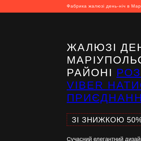
Фабрика жалюзі день-ніч в Мар
ЖАЛЮЗІ ДЕН
МАРІУПОЛЬ
РАЙОНІ
РО
VIBER НАТИ
ПРИЄДНАН
ЗІ ЗНИЖКОЮ 50
Сучасний елегантний дизай