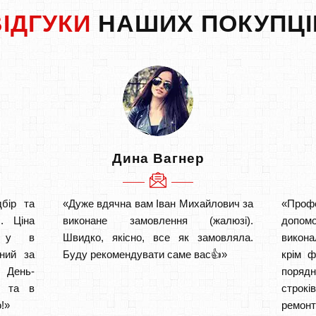
ВІДГУКИ
НАШИХ ПОКУПЦІ
Дина Вагнер
бір та
«Дуже вдячна вам Іван Михайлович за
«Проф
. Ціна
виконане замовлення (жалюзі).
допом
а у в
Швидко, якісно, все як замовляла.
викона
ний за
Буду рекомендувати саме вас👍»
крім ф
 День-
порядн
о та в
строкі
!»
ремон