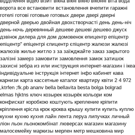
відділення відео візит вікна вікні вікно віконні віта вода
ворота все встановити встановлення вчепити гаражні
готелі готові готовые готовых двери двері дверні
дверной дверью двойная двохстворчасті день день-ніч
день-ночь деревянный дешеве дешеві дешево джуск
дзвінок дилера для дом домовенок епицентр епіцентр
епіцентр'' епіцентрі єпицентр єпіцентр жалюзи жалюзі
жалюзів жилье житло з за заїжджайте заказ закрытого
залізні замерз замовити замовлення замок затишок
захисні зебра из или инструкция интернет-магазин і ікеа
індивідуальне інструкція інтернет інфо кабинет кава
карнизи карта кассетные каталог квартиру квіти 2 4 972
,ktrfen ;fk.pb ananv bella bellavita besta bolga bolgrad
elmas hjktns ключ козырек козырёк кольори ком
конфискат коробкою коштують крепление кріпити
кріплення крісла крок кроква крышу купити купить куплю
кухни кухню кухня лайн лента леруа липучках личный
ліон льон льонокомбінат люверсах магазин магазину
малосемейку маркизы мерлен метр мешковина мир