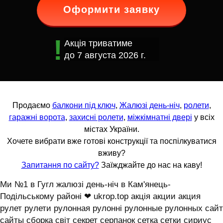
Оформити заявку
Акція триватиме
до
7 августа 2026 г.
Продаємо
балкони під ключ
,
Жалюзі день-ніч
,
ролети
,
гаражні ворота
,
захисні ролети
,
міжкімнатні двері
у всіх
містах України.
Хочете вибрати вже готові конструкції та поспілкуватися
вживу?
Запитання по сайту?
Заїжджайте до нас на каву!
Ми №1 в Гугл жалюзі день-ніч в Кам'янець-
Подільському районі ❤ ukrop.top акція акции акция
рулет рулети рулонная рулонні рулонные рулонных сайт
сайты сборка світ секрет серпанок сетка сетки сириус