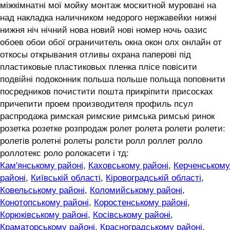
міжкімнатні мої мойку монтаж москитной муровані на
над накладка наличником недорого нержавейки нижні
нижня ніч нічний нова новий нові номер ночь оазис
обоев обои обої ограничитель окна окон олх онлайн от
откосы открывания отливы охрана паперові під
пластиковые пластиковых пленка плісе повісити
подвійні подоконник польша польше польща поповнити
посредников почистити пошта прикріпити присосках
причепити проем производителя профиль псул
распродажа римская римские римська римські ринок
розетка розетке розпродаж ролет ролета ролети ролети:
ролетів ролетні ролеты ролєти ролл роллет ролло
роллотекс роло ролокасети і тд:
Кам'янському районі
,
Каховському районі
,
Керченському
районі
,
Київській області
,
Кіровоградській області
,
Ковельському районі
,
Коломийському районі
,
Конотопському районі
,
Коростенському районі
,
Корюківському районі
,
Косівському районі
,
Краматорському районі
,
Красноградському районі
,