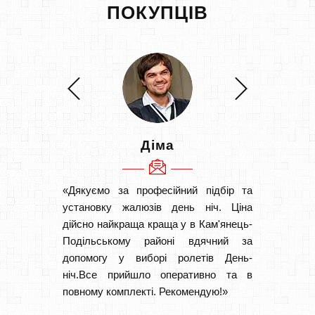
ПОКУПЦІВ
Діма
«Дякуємо за професійний підбір та
«Дуже 
установку жалюзів день ніч. Ціна
викон
дійсно найкраща краща у в Кам'янець-
Швидк
Подільському районі вдячний за
Буду р
допомогу у виборі ролетів День-
ніч.Все прийшло оперативно та в
повному комплекті. Рекомендую!»