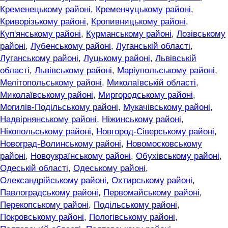
Кременецькому районі
,
Кременчуцькому районі
,
Криворізькому районі
,
Кропивницькому районі
,
Куп'янському районі
,
Курманському районі
,
Лозівському
районі
,
Лубенському районі
,
Луганській області
,
Луганському районі
,
Луцькому районі
,
Львівській
області
,
Львівському районі
,
Маріупольському районі
,
Мелітопольському районі
,
Миколаївській області
,
Миколаївському районі
,
Миргородському районі
,
Могилів-Подільському районі
,
Мукачівському районі
,
Надвірнянському районі
,
Ніжинському районі
,
Нікопольському районі
,
Новгород-Сіверському районі
,
Новоград-Волинському районі
,
Новомосковському
районі
,
Новоукраїнському районі
,
Обухівському районі
,
Одеській області
,
Одеському районі
,
Олександрійському районі
,
Охтирському районі
,
Павлоградському районі
,
Первомайському районі
,
Перекопському районі
,
Подільському районі
,
Покровському районі
,
Пологівському районі
,