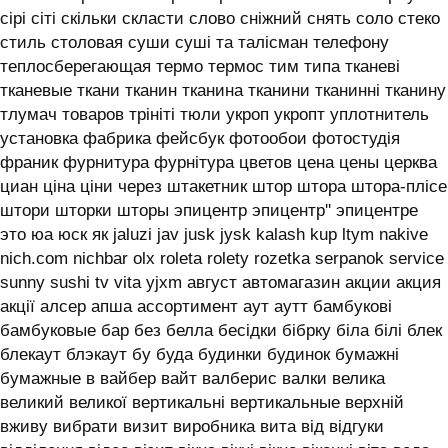
сірі сіті скільки скласти слово сніжний снять соло стеко
стиль столовая суши суші та талісман телефону
теплосберегающая термо термос тим типа тканеві
тканевые ткани тканин тканина тканини тканинні тканину
тлумач товаров трініті тюли укроп укропт уплотнитель
установка фабрика фейсбук фотообои фотостудія
франик фурнитура фурнітура цветов цена цены церква
циан ціна ціни через штакетник штор штора штора-плісе
штори шторки шторы эпицентр эпицентр'' эпицентре
это юа юск як jaluzi jav jusk jysk kalash kup ltym nakive
nich.com nichbar olx roleta rolety rozetka serpanok service
sunny sushi tv vita yjxm август автомагазин акции акция
акції алсер апша ассортимент аут аутт бамбукові
бамбуковые бар без белла бесідки бібрку біла білі блек
блекаут блэкаут бу буда будинки будинок бумажні
бумажные в вайбер вайт валберис валки велика
великий великої вертикальні вертикальные верхній
вживу вибрати визит виробника вита від відгуки