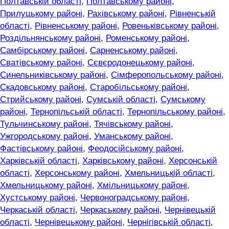
Полтавській області
,
Полтавському районі
,
Прилуцькому районі
,
Рахівському районі
,
Рівненській
області
,
Рівненському районі
,
Ровеньківському районі
,
Роздільнянському районі
,
Роменському районі
,
Самбірському районі
,
Сарненському районі
,
Сватівському районі
,
Сєвєродонецькому районі
,
Синельниківському районі
,
Сімферопольському районі
,
Скадовському районі
,
Старобільському районі
,
Стрийському районі
,
Сумській області
,
Сумському
районі
,
Тернопільській області
,
Тернопільському районі
,
Тульчинському районі
,
Тячівському районі
,
Ужгородському районі
,
Уманському районі
,
Фастівському районі
,
Феодосійському районі
,
Харківській області
,
Харківському районі
,
Херсонській
області
,
Херсонському районі
,
Хмельницькій області
,
Хмельницькому районі
,
Хмільницькому районі
,
Хустському районі
,
Червоноградському районі
,
Черкаській області
,
Черкаському районі
,
Чернівецькій
області
,
Чернівецькому районі
,
Чернігівській області
,