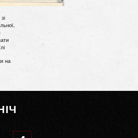
 зі
льної,
и
вати
лі
ки на
НІЧ