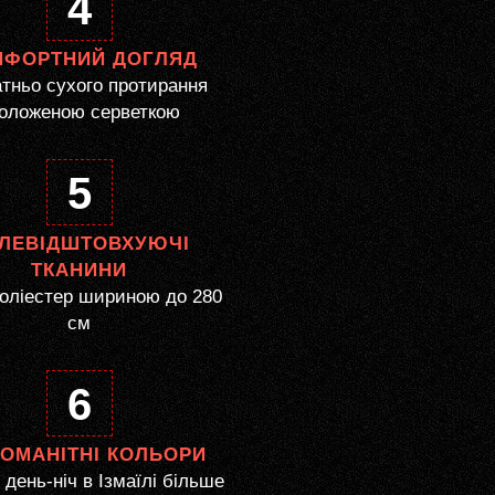
4
МФОРТНИЙ ДОГЛЯД
тньо сухого протирання
оложеною серветкою
5
ЛЕВІДШТОВХУЮЧІ
ТКАНИНИ
оліестер шириною до 280
см
6
НОМАНІТНІ КОЛЬОРИ
день-ніч в Ізмаїлі більше