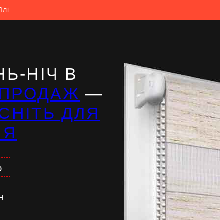
їлі
Ь-НІЧ В
ПРОДАЖ
—
СНІТЬ ДЛЯ
НЯ
%
н