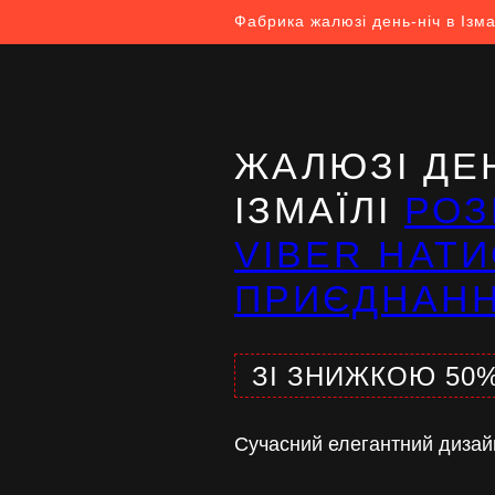
Фабрика жалюзі день-ніч в Ізма
ЖАЛЮЗІ ДЕН
ІЗМАЇЛІ
РОЗ
VIBER НАТИ
ПРИЄДНАН
ЗІ ЗНИЖКОЮ 50
Сучасний елегантний дизай