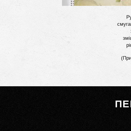
Ру
смуга
змі
р
(При
ПЕ