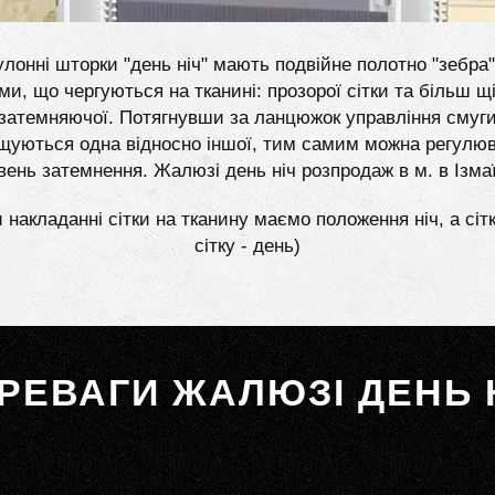
лонні шторки "день ніч" мають подвійне полотно "зебра"
ми, що чергуються на тканині: прозорої сітки та більш щі
затемняючої. Потягнувши за ланцюжок управління смуг
щуються одна відносно іншої, тим самим можна регулю
івень затемнення. Жалюзі день ніч розпродаж в м. в Ізмаї
 накладанні сітки на тканину маємо положення ніч, а сіт
сітку - день)
РЕВАГИ ЖАЛЮЗІ ДЕНЬ 