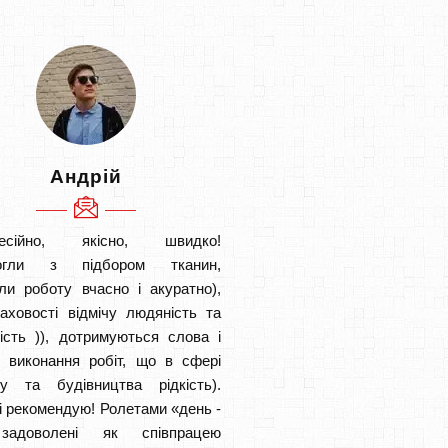
Андрій
есійно, якісно, швидко!
огли з підбором тканин,
ли роботу вчасно і акуратно),
аховості відмічу людяність та
ість )), дотримуються слова і
в виконання робіт, що в сфері
ту та будівництва рідкість).
і рекомендую! Ролетами «день -
задоволені як співпрацею