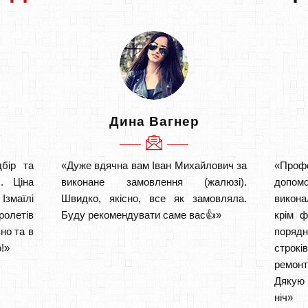
Дина Вагнер
бір та
«Дуже вдячна вам Іван Михайлович за
«Проф
. Ціна
виконане замовлення (жалюзі).
допом
змаїлі
Швидко, якісно, все як замовляла.
викона
ролетів
Буду рекомендувати саме вас👍»
крім ф
но та в
порядн
!»
строкі
ремон
Дякую 
ніч» 