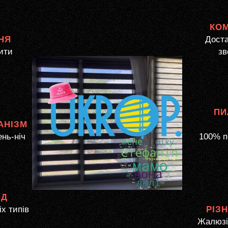
КО
НЯ
Доста
ити
зв
ПИ
АНІЗМ
ень-ніч
100% п
ЯД
іх типів
РІЗ
Жалюзі 