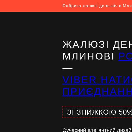
Фабрика жалюзі день-ніч в Мли
ЖАЛЮЗІ ДЕН
МЛИНОВІ
Р
—
VIBER НАТИ
ПРИЄДНАН
ЗІ ЗНИЖКОЮ 50
Сучасний елегантний дизай