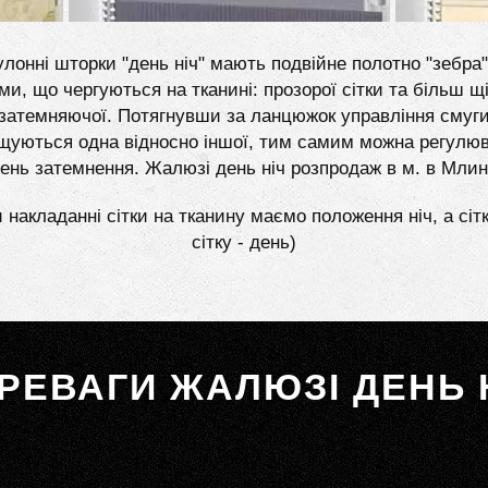
лонні шторки "день ніч" мають подвійне полотно "зебра"
ми, що чергуються на тканині: прозорої сітки та більш щі
затемняючої. Потягнувши за ланцюжок управління смуг
щуються одна відносно іншої, тим самим можна регулю
вень затемнення. Жалюзі день ніч розпродаж в м. в Млин
 накладанні сітки на тканину маємо положення ніч, а сіт
сітку - день)
РЕВАГИ ЖАЛЮЗІ ДЕНЬ 