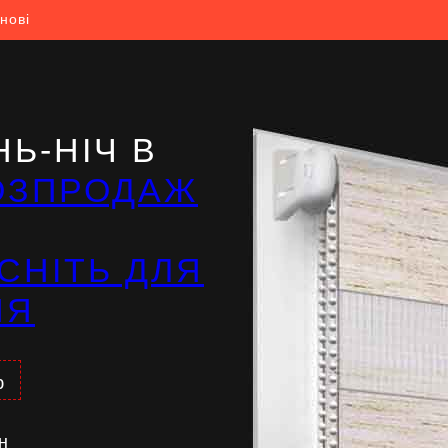
нові
Ь-НІЧ В
ОЗПРОДАЖ
СНІТЬ ДЛЯ
НЯ
%
н