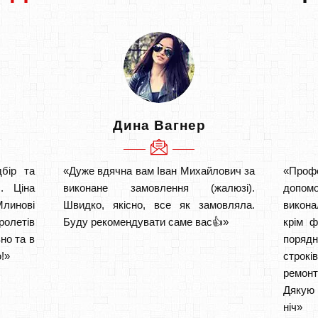
Дина Вагнер
бір та
«Дуже вдячна вам Іван Михайлович за
«Проф
. Ціна
виконане замовлення (жалюзі).
допом
линові
Швидко, якісно, все як замовляла.
викона
ролетів
Буду рекомендувати саме вас👍»
крім ф
но та в
порядн
!»
строкі
ремон
Дякую 
ніч» 