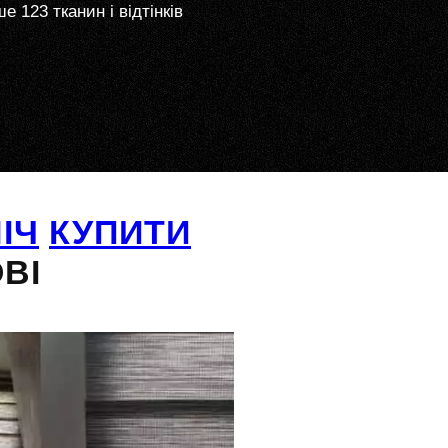
е 123 тканин і відтінків
ІЧ
КУПИТИ
ВІ