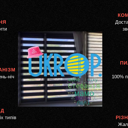
КО
НЯ
Доста
ити
зв
ПИ
АНІЗМ
ень-ніч
100% п
ЯД
іх типів
РІЗ
Жалю