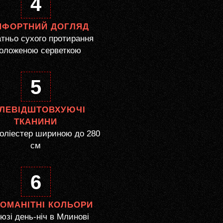
4
МФОРТНИЙ ДОГЛЯД
тньо сухого протирання
оложеною серветкою
5
ЛЕВІДШТОВХУЮЧІ
ТКАНИНИ
оліестер шириною до 280
см
6
НОМАНІТНІ КОЛЬОРИ
зі день-ніч в Млинові