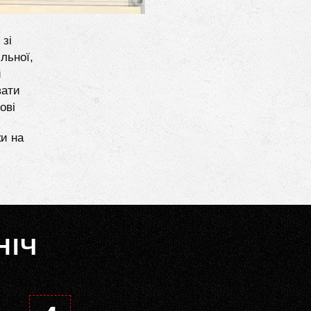
 зі
льної,
и
вати
ові
ки на
НІЧ