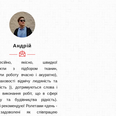
Андрій
есійно, якісно, швидко!
огли з підбором тканин,
ли роботу вчасно і акуратно),
аховості відмічу людяність та
ість )), дотримуються слова і
в виконання робіт, що в сфері
ту та будівництва рідкість).
і рекомендую! Ролетами «день -
задоволені як співпрацею