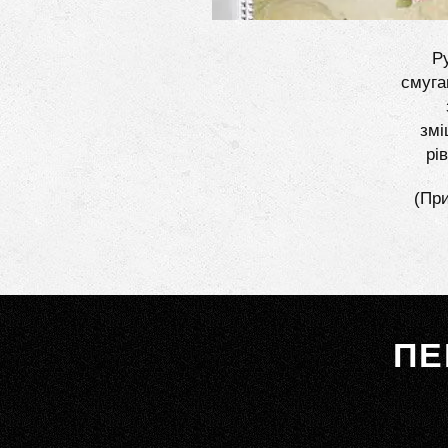
Ру
смуга
змі
рі
(При
ПЕ