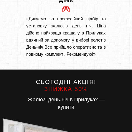
«Дякуємо за професійний підбір та
«Дуже 
установку жалюзів день ніч. Ціна
викон
дійсно найкраща краща у в Прилуках
Швидк
вдячний за допомогу у виборі ролетів
Буду р
День-ніч.Все прийшло оперативно та в
повному комплекті. Рекомендую!»
СЬОГОДНІ АКЦІЯ!
ЗНИЖКА 50%
Жалюзі день-ніч в Прилуках —
купити