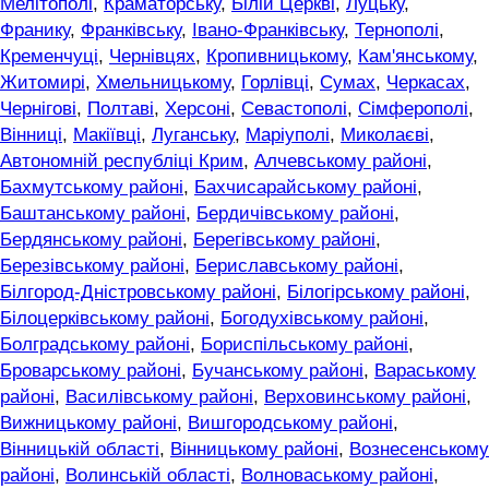
Мелітополі
,
Краматорську
,
Білій Церкві
,
Луцьку
,
Франику
,
Франківську
,
Івано-Франківську
,
Тернополі
,
Кременчуці
,
Чернівцях
,
Кропивницькому
,
Кам'янському
,
Житомирі
,
Хмельницькому
,
Горлівці
,
Сумах
,
Черкасах
,
Чернігові
,
Полтаві
,
Херсоні
,
Севастополі
,
Сімферополі
,
Вінниці
,
Макіївці
,
Луганську
,
Маріуполі
,
Миколаєві
,
Автономній республіці Крим
,
Алчевському районі
,
Бахмутському районі
,
Бахчисарайському районі
,
Баштанському районі
,
Бердичівському районі
,
Бердянському районі
,
Берегівському районі
,
Березівському районі
,
Бериславському районі
,
Білгород-Дністровському районі
,
Білогірському районі
,
Білоцерківському районі
,
Богодухівському районі
,
Болградському районі
,
Бориспільському районі
,
Броварському районі
,
Бучанському районі
,
Вараському
районі
,
Василівському районі
,
Верховинському районі
,
Вижницькому районі
,
Вишгородському районі
,
Вінницькій області
,
Вінницькому районі
,
Вознесенському
районі
,
Волинській області
,
Волноваському районі
,