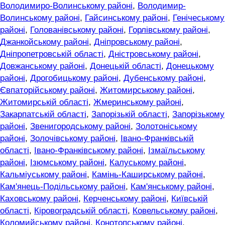
Володимиро-Волинському районі
,
Володимир-
Волинському районі
,
Гайсинському районі
,
Генічеському
районі
,
Голованівському районі
,
Горлівському районі
,
Джанкойському районі
,
Дніпровському районі
,
Дніпропетровській області
,
Дністровському районі
,
Довжанському районі
,
Донецькій області
,
Донецькому
районі
,
Дрогобицькому районі
,
Дубенському районі
,
Євпаторійському районі
,
Житомирському районі
,
Житомирській області
,
Жмеринському районі
,
Закарпатській області
,
Запорізькій області
,
Запорізькому
районі
,
Звенигородському районі
,
Золотоніському
районі
,
Золочівському районі
,
Івано-Франківській
області
,
Івано-Франківському районі
,
Ізмаїльському
районі
,
Ізюмському районі
,
Калуському районі
,
Кальміуському районі
,
Камінь-Каширському районі
,
Кам'янець-Подільському районі
,
Кам'янському районі
,
Каховському районі
,
Керченському районі
,
Київській
області
,
Кіровоградській області
,
Ковельському районі
,
Коломийському районі
,
Конотопському районі
,