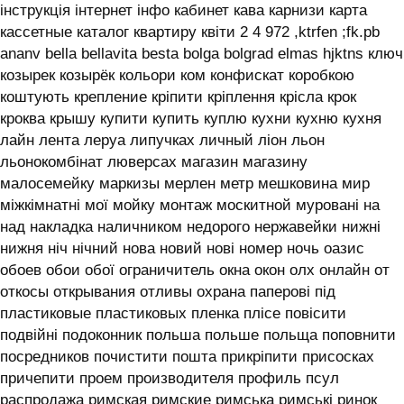
інструкція інтернет інфо кабинет кава карнизи карта
кассетные каталог квартиру квіти 2 4 972 ,ktrfen ;fk.pb
ananv bella bellavita besta bolga bolgrad elmas hjktns ключ
козырек козырёк кольори ком конфискат коробкою
коштують крепление кріпити кріплення крісла крок
кроква крышу купити купить куплю кухни кухню кухня
лайн лента леруа липучках личный ліон льон
льонокомбінат люверсах магазин магазину
малосемейку маркизы мерлен метр мешковина мир
міжкімнатні мої мойку монтаж москитной муровані на
над накладка наличником недорого нержавейки нижні
нижня ніч нічний нова новий нові номер ночь оазис
обоев обои обої ограничитель окна окон олх онлайн от
откосы открывания отливы охрана паперові під
пластиковые пластиковых пленка плісе повісити
подвійні подоконник польша польше польща поповнити
посредников почистити пошта прикріпити присосках
причепити проем производителя профиль псул
распродажа римская римские римська римські ринок