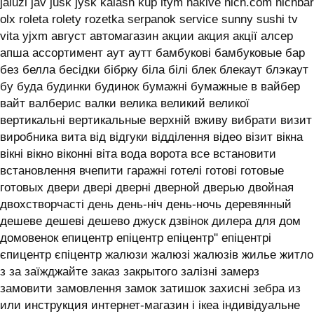
jaluzi jav jusk jysk kalash kup ltym nakive nich.com nichbar
olx roleta rolety rozetka serpanok service sunny sushi tv
vita yjxm август автомагазин акции акция акції алсер
апша ассортимент аут аутт бамбукові бамбуковые бар
без белла бесідки бібрку біла білі блек блекаут блэкаут
бу буда будинки будинок бумажні бумажные в вайбер
вайт валберис валки велика великий великої
вертикальні вертикальные верхній вживу вибрати визит
виробника вита від відгуки відділення відео візит вікна
вікні вікно віконні віта вода ворота все встановити
встановлення вчепити гаражні готелі готові готовые
готовых двери двері дверні дверной дверью двойная
двохстворчасті день день-ніч день-ночь деревянный
дешеве дешеві дешево джуск дзвінок дилера для дом
домовенок епицентр епіцентр епіцентр'' епіцентрі
єпицентр єпіцентр жалюзи жалюзі жалюзів жилье житло
з за заїжджайте заказ закрытого залізні замерз
замовити замовлення замок затишок захисні зебра из
или инструкция интернет-магазин і ікеа індивідуальне