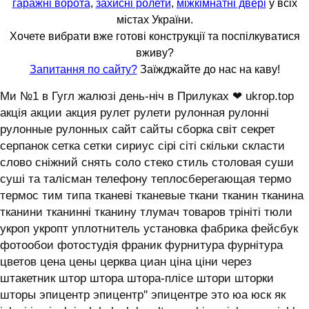
гаражні ворота
,
захисні ролети
,
міжкімнатні двері
у всіх
містах України.
Хочете вибрати вже готові конструкції та поспілкуватися
вживу?
Запитання по сайту?
Заїжджайте до нас на каву!
Ми №1 в Гугл жалюзі день-ніч в Прилуках ❤ ukrop.top
акція акции акция рулет рулети рулонная рулонні
рулонные рулонных сайт сайты сборка світ секрет
серпанок сетка сетки сириус сірі сіті скільки скласти
слово сніжний снять соло стеко стиль столовая суши
суші та талісман телефону теплосберегающая термо
термос тим типа тканеві тканевые ткани тканин тканина
тканини тканинні тканину тлумач товаров трініті тюли
укроп укропт уплотнитель установка фабрика фейсбук
фотообои фотостудія франик фурнитура фурнітура
цветов цена цены церква циан ціна ціни через
штакетник штор штора штора-плісе штори шторки
шторы эпицентр эпицентр'' эпицентре это юа юск як