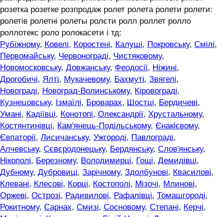
розетка розетке розпродаж ролет ролета ролети ролети:
ролетів ролетні ролеты ролєти ролл роллет ролло
роллотекс роло ролокасети і тд:
Рубіжному
,
Ковелі
,
Коростені
,
Калуші
,
Покровську
,
Смілі
,
Первомайську
,
Червонограді
,
Чистяковому
,
Новомосковську
,
Довжанську
,
Феодосії
,
Ніжині
,
Дрогобичі
,
Ялті
,
Мукачевому
,
Бахмуті
,
Звягелі
,
Новограді
,
Новоград-Волинському
,
Кіровограді
,
Кузнецовську
,
Ізмаїлі
,
Броварах
,
Шостці
,
Бердичеві
,
Умані
,
Кадіївці
,
Конотопі
,
Олександрії
,
Хрустальному
,
Костянтинівці
,
Кам'янець-Подільському
,
Єнакієвому
,
Євпаторії
,
Лисичанську
,
Ужгороді
,
Павлограді
,
Алчевську
,
Сєвєродонецьку
,
Бердянську
,
Слов'янську
,
Нікополі
,
Березному
,
Володимирці
,
Гощі
,
Демидівці
,
Дубному
,
Дубровиці
,
Зарічному
,
Здолбунові
,
Квасилові
,
Клевані
,
Клесові
,
Корці
,
Костополі
,
Мізочі
,
Млинові
,
Оржеві
,
Острозі
,
Радивилові
,
Рафалівці
,
Томашгороді
,
Рокитному
,
Сарнах
,
Смизі
,
Сосновому
,
Степані
,
Керчі
,