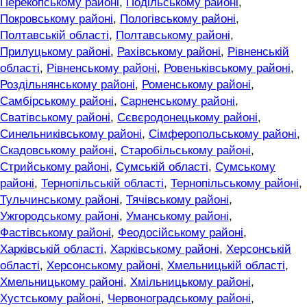
Перекопському районі
,
Подільському районі
,
Покровському районі
,
Пологівському районі
,
Полтавській області
,
Полтавському районі
,
Прилуцькому районі
,
Рахівському районі
,
Рівненській
області
,
Рівненському районі
,
Ровеньківському районі
,
Роздільнянському районі
,
Роменському районі
,
Самбірському районі
,
Сарненському районі
,
Сватівському районі
,
Сєвєродонецькому районі
,
Синельниківському районі
,
Сімферопольському районі
,
Скадовському районі
,
Старобільському районі
,
Стрийському районі
,
Сумській області
,
Сумському
районі
,
Тернопільській області
,
Тернопільському районі
,
Тульчинському районі
,
Тячівському районі
,
Ужгородському районі
,
Уманському районі
,
Фастівському районі
,
Феодосійському районі
,
Харківській області
,
Харківському районі
,
Херсонській
області
,
Херсонському районі
,
Хмельницькій області
,
Хмельницькому районі
,
Хмільницькому районі
,
Хустському районі
,
Червоноградському районі
,