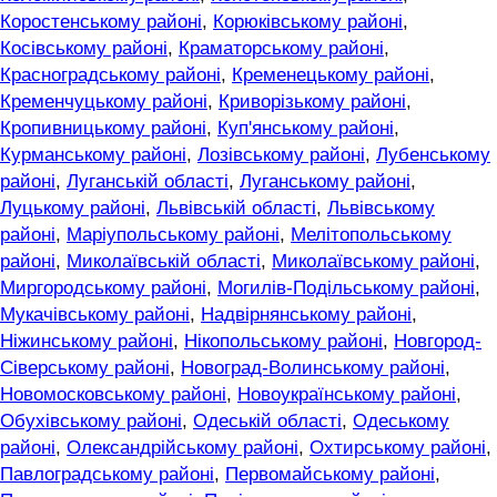
Коростенському районі
,
Корюківському районі
,
Косівському районі
,
Краматорському районі
,
Красноградському районі
,
Кременецькому районі
,
Кременчуцькому районі
,
Криворізькому районі
,
Кропивницькому районі
,
Куп'янському районі
,
Курманському районі
,
Лозівському районі
,
Лубенському
районі
,
Луганській області
,
Луганському районі
,
Луцькому районі
,
Львівській області
,
Львівському
районі
,
Маріупольському районі
,
Мелітопольському
районі
,
Миколаївській області
,
Миколаївському районі
,
Миргородському районі
,
Могилів-Подільському районі
,
Мукачівському районі
,
Надвірнянському районі
,
Ніжинському районі
,
Нікопольському районі
,
Новгород-
Сіверському районі
,
Новоград-Волинському районі
,
Новомосковському районі
,
Новоукраїнському районі
,
Обухівському районі
,
Одеській області
,
Одеському
районі
,
Олександрійському районі
,
Охтирському районі
,
Павлоградському районі
,
Первомайському районі
,