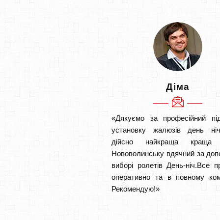
Діма
«Дякуємо за професійний під
установку жалюзів день ніч
дійсно найкраща кращ
Нововолинську вдячний за доп
виборі ролетів День-ніч.Все 
оперативно та в повному ком
Рекомендую!»