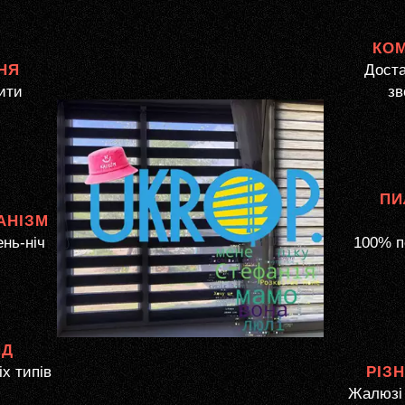
КО
НЯ
Доста
ити
зв
ПИ
АНІЗМ
ень-ніч
100% п
ЯД
іх типів
РІЗ
Жалюзі 