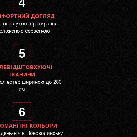
4
МФОРТНИЙ ДОГЛЯД
тньо сухого протирання
оложеною серветкою
5
ЛЕВІДШТОВХУЮЧІ
ТКАНИНИ
оліестер шириною до 280
см
6
НОМАНІТНІ КОЛЬОРИ
день-ніч в Нововолинську