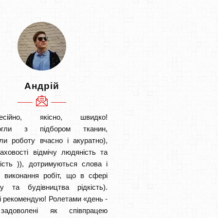
Андрій
есійно, якісно, швидко!
огли з підбором тканин,
ли роботу вчасно і акуратно),
аховості відмічу людяність та
ість )), дотримуються слова і
в виконання робіт, що в сфері
ту та будівництва рідкість).
і рекомендую! Ролетами «день -
задоволені як співпрацею