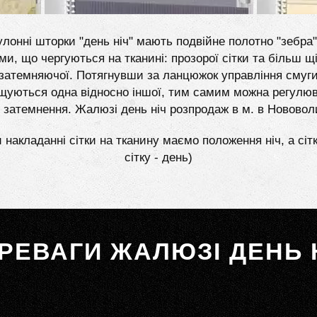
лонні шторки "день ніч" мають подвійне полотно "зебра"
ми, що чергуються на тканині: прозорої сітки та більш щі
затемняючої. Потягнувши за ланцюжок управління смуг
щуються одна відносно іншої, тим самим можна регулю
ь затемнення. Жалюзі день ніч розпродаж в м. в Нововол
 накладанні сітки на тканину маємо положення ніч, а сіт
сітку - день)
РЕВАГИ ЖАЛЮЗІ ДЕНЬ 