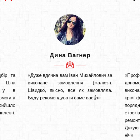
Дина Вагнер
бір та
«Дуже вдячна вам Іван Михайлович за
«Проф
. Ціна
виконане замовлення (жалюзі).
допом
а у в
Швидко, якісно, все як замовляла.
викона
омогу у
Буду рекомендувати саме вас👍»
крім ф
прийшло
порядн
плекті.
строкі
ремон
Дякую 
ніч» 