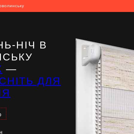
оволинську
Ь-НІЧ В
НСЬКУ
Ж
—
СНІТЬ ДЛЯ
НЯ
%
н