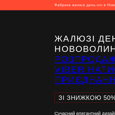
Фабрика жалюзі день-ніч в Нов
ЖАЛЮЗІ ДЕН
НОВОВОЛИ
РОЗПРОДА
VIBER НАТИ
ПРИЄДНАН
ЗІ ЗНИЖКОЮ 50
Сучасний елегантний дизай