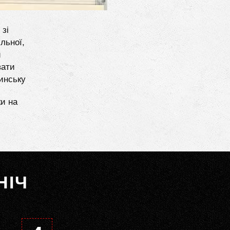
 зі
льної,
и
вати
инську
ки на
НІЧ