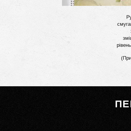
Ру
смуга
змі
рівен
(При
ПЕ