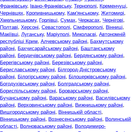
Франківську
,
Івано-Франківську
,
Тернополі
,
Кременчуці
,
Чернівцях
,
Кропивницькому
,
Кам'янському
,
Житомирі
,
Хмельницькому
,
Горлівці
,
Сумах
,
Черкасах
,
Чернігові
,
Полтаві
,
Херсоні
,
Севастополі
,
Сімферополі
,
Вінниці
,
Макіївці
,
Луганську
,
Маріуполі
,
Миколаєві
,
Автономній
республіці Крим
,
Алчевському районі
,
Бахмутському
районі
,
Бахчисарайському районі
,
Баштанському
районі
,
Бердичівському районі
,
Бердянському районі
,
Берегівському районі
,
Березівському районі
,
Бериславському районі
,
Білгород-Дністровському
районі
,
Білогірському районі
,
Білоцерківському районі
,
Богодухівському районі
,
Болградському районі
,
Бориспільському районі
,
Броварському районі
,
Бучанському районі
,
Вараському районі
,
Василівському
районі
,
Верховинському районі
,
Вижницькому районі
,
Вишгородському районі
,
Вінницькій області
,
Вінницькому районі
,
Вознесенському районі
,
Волинській
області
,
Волноваському районі
,
Володимиро-