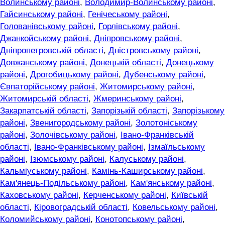
Волинському районі
,
Володимир-Волинському районі
,
Гайсинському районі
,
Генічеському районі
,
Голованівському районі
,
Горлівському районі
,
Джанкойському районі
,
Дніпровському районі
,
Дніпропетровській області
,
Дністровському районі
,
Довжанському районі
,
Донецькій області
,
Донецькому
районі
,
Дрогобицькому районі
,
Дубенському районі
,
Євпаторійському районі
,
Житомирському районі
,
Житомирській області
,
Жмеринському районі
,
Закарпатській області
,
Запорізькій області
,
Запорізькому
районі
,
Звенигородському районі
,
Золотоніському
районі
,
Золочівському районі
,
Івано-Франківській
області
,
Івано-Франківському районі
,
Ізмаїльському
районі
,
Ізюмському районі
,
Калуському районі
,
Кальміуському районі
,
Камінь-Каширському районі
,
Кам'янець-Подільському районі
,
Кам'янському районі
,
Каховському районі
,
Керченському районі
,
Київській
області
,
Кіровоградській області
,
Ковельському районі
,
Коломийському районі
,
Конотопському районі
,