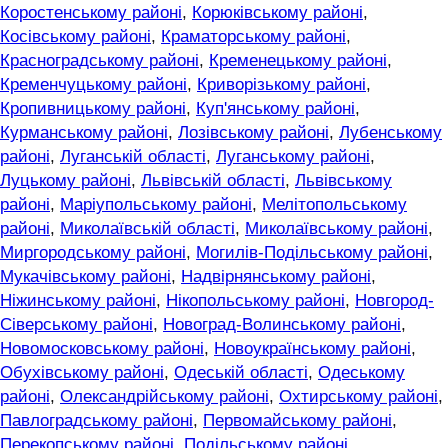
Коростенському районі
,
Корюківському районі
,
Косівському районі
,
Краматорському районі
,
Красноградському районі
,
Кременецькому районі
,
Кременчуцькому районі
,
Криворізькому районі
,
Кропивницькому районі
,
Куп'янському районі
,
Курманському районі
,
Лозівському районі
,
Лубенському
районі
,
Луганській області
,
Луганському районі
,
Луцькому районі
,
Львівській області
,
Львівському
районі
,
Маріупольському районі
,
Мелітопольському
районі
,
Миколаївській області
,
Миколаївському районі
,
Миргородському районі
,
Могилів-Подільському районі
,
Мукачівському районі
,
Надвірнянському районі
,
Ніжинському районі
,
Нікопольському районі
,
Новгород-
Сіверському районі
,
Новоград-Волинському районі
,
Новомосковському районі
,
Новоукраїнському районі
,
Обухівському районі
,
Одеській області
,
Одеському
районі
,
Олександрійському районі
,
Охтирському районі
,
Павлоградському районі
,
Первомайському районі
,
Перекопському районі
,
Подільському районі
,