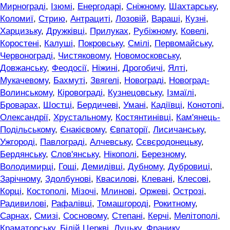
Мирнограді
,
Ізюмі
,
Енергодарі
,
Сніжному
,
Шахтарську
,
Коломиї
,
Стрию
,
Антрациті
,
Лозовій
,
Вараші
,
Кузні
,
Харцизьку
,
Дружківці
,
Прилуках
,
Рубіжному
,
Ковелі
,
Коростені
,
Калуші
,
Покровську
,
Смілі
,
Первомайську
,
Червонограді
,
Чистяковому
,
Новомосковську
,
Довжанську
,
Феодосії
,
Ніжині
,
Дрогобичі
,
Ялті
,
Мукачевому
,
Бахмуті
,
Звягелі
,
Новограді
,
Новоград-
Волинському
,
Кіровограді
,
Кузнецовську
,
Ізмаїлі
,
Броварах
,
Шостці
,
Бердичеві
,
Умані
,
Кадіївці
,
Конотопі
,
Олександрії
,
Хрустальному
,
Костянтинівці
,
Кам'янець-
Подільському
,
Єнакієвому
,
Євпаторії
,
Лисичанську
,
Ужгороді
,
Павлограді
,
Алчевську
,
Сєвєродонецьку
,
Бердянську
,
Слов'янську
,
Нікополі
,
Березному
,
Володимирці
,
Гощі
,
Демидівці
,
Дубному
,
Дубровиці
,
Зарічному
,
Здолбунові
,
Квасилові
,
Клевані
,
Клесові
,
Корці
,
Костополі
,
Мізочі
,
Млинові
,
Оржеві
,
Острозі
,
Радивилові
,
Рафалівці
,
Томашгороді
,
Рокитному
,
Сарнах
,
Смизі
,
Сосновому
,
Степані
,
Керчі
,
Мелітополі
,
Краматорську
,
Білій Церкві
,
Луцьку
,
Франику
,