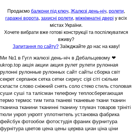
Продаємо
балкони під ключ
,
Жалюзі день-ніч
,
ролети
,
гаражні ворота
,
захисні ролети
,
міжкімнатні двері
у всіх
містах України.
Хочете вибрати вже готові конструкції та поспілкуватися
вживу?
Запитання по сайту?
Заїжджайте до нас на каву!
Ми №1 в Гугл жалюзі день-ніч в Дебальцевому ❤
ukrop.top акція акции акция рулет рулети рулонная
рулонні рулонные рулонных сайт сайты сборка світ
секрет серпанок сетка сетки сириус сірі сіті скільки
скласти слово сніжний снять соло стеко стиль столовая
суши суші та талісман телефону теплосберегающая
термо термос тим типа тканеві тканевые ткани тканин
тканина тканини тканинні тканину тлумач товаров трініті
тюли укроп укропт уплотнитель установка фабрика
фейсбук фотообои фотостудія франик фурнитура
фурнітура цветов цена цены церква циан ціна ціни