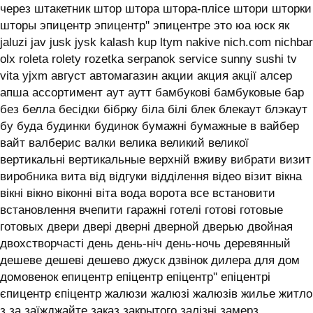
через штакетник штор штора штора-плісе штори шторки
шторы эпицентр эпицентр'' эпицентре это юа юск як
jaluzi jav jusk jysk kalash kup ltym nakive nich.com nichbar
olx roleta rolety rozetka serpanok service sunny sushi tv
vita yjxm август автомагазин акции акция акції алсер
апша ассортимент аут аутт бамбукові бамбуковые бар
без белла бесідки бібрку біла білі блек блекаут блэкаут
бу буда будинки будинок бумажні бумажные в вайбер
вайт валберис валки велика великий великої
вертикальні вертикальные верхній вживу вибрати визит
виробника вита від відгуки відділення відео візит вікна
вікні вікно віконні віта вода ворота все встановити
встановлення вчепити гаражні готелі готові готовые
готовых двери двері дверні дверной дверью двойная
двохстворчасті день день-ніч день-ночь деревянный
дешеве дешеві дешево джуск дзвінок дилера для дом
домовенок епицентр епіцентр епіцентр'' епіцентрі
єпицентр єпіцентр жалюзи жалюзі жалюзів жилье житло
з за заїжджайте заказ закрытого залізні замерз