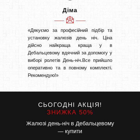
Діма
«Дякуємо за професійний підбір та
«Дуже 
установку жалюзів день ніч. Ціна
викон
дійсно найкраща краща у в
Швидк
Дебальцевому вдячний за допомогу у
Буду р
виборі ролетів День-ніч.Все прийшло
оперативно та в повному комплекті.
Рекомендую!»
СЬОГОДНІ АКЦІЯ!
ЗНИЖКА 50%
Жалюзі день-ніч в Дебальцевому
— купити