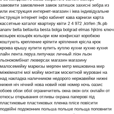
замовити замовлення замок затишок захисні зебра из
или инструкция интернет-магазин і ікеа індивідуальне
інструкція інтернет інфо кабинет кава карнизи карта
кассетные каталог квартиру квіти 2 4 972 ,ktrfen ;fk.pb
ananv bella bellavita besta bolga bolgrad elmas hjktns ключ
козырек козырёк кольори ком конфискат коробкою
коштують крепление кріпити кріплення крісла крок
кроква крышу купити купить куплю кухни кухню кухня
лайн лента леруа липучках личный ліон льон
льонокомбінат люверсах магазин магазину
малосемейку маркизы мерлен метр мешковина мир
міжкімнатні мої мойку монтаж москитной муровані на
над накладка наличником недорого нержавейки нижні
нижня ніч нічний нова новий нові номер ночь оазис
обоев обои обої ограничитель окна окон олх онлайн от
откосы открывания отливы охрана паперові під
пластиковые пластиковых пленка плісе повісити
подвійні подоконник польша польше польща поповнити