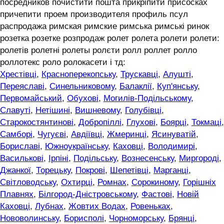
посредников почистити пошта прикріпити присосках
причепити проем производителя профиль псул
распродажа римская римские римська римські ринок
розетка розетке розпродаж ролет ролета ролети ролети:
ролетів ролетні ролеты ролєти ролл роллет ролло
роллотекс роло ролокасети і тд:
Хрестівці
,
Красноперекопську
,
Трускавці
,
Алушті
,
Переяславі
,
Синельниковому
,
Балаклії
,
Куп'янську
,
Первомайський
,
Обухові
,
Могилів-Подільському
,
Славуті
,
Нетішині
,
Вишневому
,
Голубівці
,
Старокостянтинові
,
Добропіллі
,
Глухові
,
Боярці
,
Токмаці
,
Самборі
,
Чугуєві
,
Авдіївці
,
Жмеринці
,
Ясинуватій
,
Бориславі
,
Южноукраїнську
,
Каховці
,
Володимирі
,
Василькові
,
Ірпіні
,
Подільську
,
Вознесенську
,
Миргороді
,
Джанкої
,
Торецьку
,
Покрові
,
Шепетівці
,
Марганці
,
Світловодську
,
Охтирці
,
Ромнах
,
Сорокиному
,
Горішніх
Плавнях
,
Білгород-Дністровському
,
Фастові
,
Новій
Каховці
,
Лубнах
,
Жовтих Водах
,
Ровеньках
,
Нововолинську
,
Борисполі
,
Чорноморську
,
Брянці
,