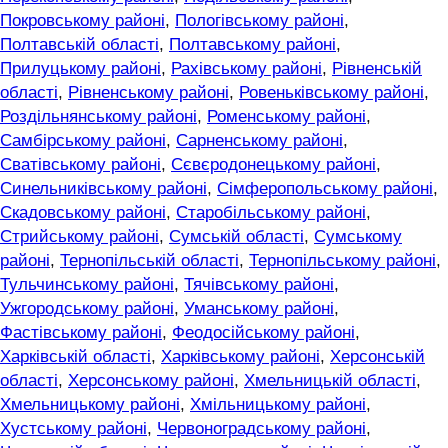
Покровському районі
,
Пологівському районі
,
Полтавській області
,
Полтавському районі
,
Прилуцькому районі
,
Рахівському районі
,
Рівненській
області
,
Рівненському районі
,
Ровеньківському районі
,
Роздільнянському районі
,
Роменському районі
,
Самбірському районі
,
Сарненському районі
,
Сватівському районі
,
Сєвєродонецькому районі
,
Синельниківському районі
,
Сімферопольському районі
,
Скадовському районі
,
Старобільському районі
,
Стрийському районі
,
Сумській області
,
Сумському
районі
,
Тернопільській області
,
Тернопільському районі
,
Тульчинському районі
,
Тячівському районі
,
Ужгородському районі
,
Уманському районі
,
Фастівському районі
,
Феодосійському районі
,
Харківській області
,
Харківському районі
,
Херсонській
області
,
Херсонському районі
,
Хмельницькій області
,
Хмельницькому районі
,
Хмільницькому районі
,
Хустському районі
,
Червоноградському районі
,