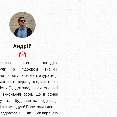
Андрій
есійно, якісно, швидко!
огли з підбором тканин,
ли роботу вчасно і акуратно),
аховості відмічу людяність та
ість )), дотримуються слова і
в виконання робіт, що в сфері
ту та будівництва рідкість).
і рекомендую! Ролетами «день -
задоволені як співпрацею