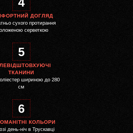
4
МФОРТНИЙ ДОГЛЯД
тньо сухого протирання
оложеною серветкою
5
ЛЕВІДШТОВХУЮЧІ
ТКАНИНИ
оліестер шириною до 280
см
6
НОМАНІТНІ КОЛЬОРИ
зі день-ніч в Трускавці