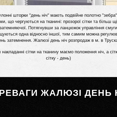
лонні шторки "день ніч" мають подвійне полотно "зебра"
ми, що чергуються на тканині: прозорої сітки та більш щі
затемняючої. Потягнувши за ланцюжок управління смуг
щуються одна відносно іншої, тим самим можна регулю
ень затемнення. Жалюзі день ніч розпродаж в м. в Труск
 накладанні сітки на тканину маємо положення ніч, а сіт
сітку - день)
РЕВАГИ ЖАЛЮЗІ ДЕНЬ 