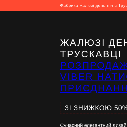
Фабрика жалюзі день-ніч в Тру
ЖАЛЮЗІ ДЕН
ТРУСКАВЦІ
РОЗПРОДА
VIBER НАТИ
ПРИЄДНАН
ЗІ ЗНИЖКОЮ 50
Сучасний елегантний дизай