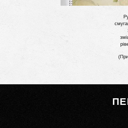
Ру
смуга
змі
рів
(При
ПЕ