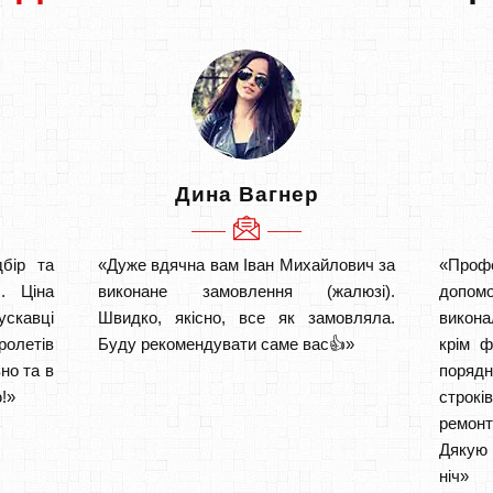
Дина Вагнер
бір та
«Дуже вдячна вам Іван Михайлович за
«Проф
. Ціна
виконане замовлення (жалюзі).
допом
ускавці
Швидко, якісно, все як замовляла.
викона
ролетів
Буду рекомендувати саме вас👍»
крім ф
но та в
порядн
!»
строкі
ремон
Дякую 
ніч» 