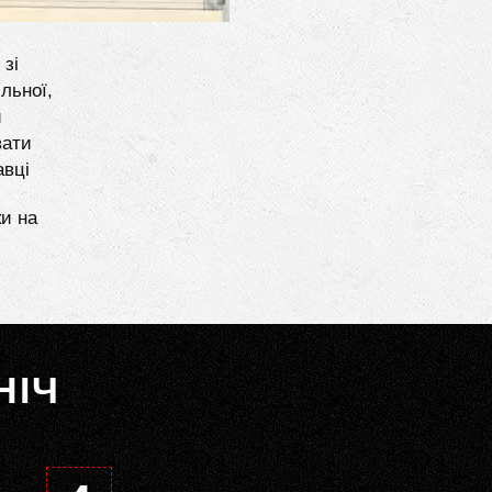
 зі
льної,
и
вати
авці
ки на
НІЧ