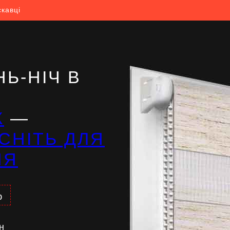
скавці
Ь-НІЧ В
Ж
—
СНІТЬ ДЛЯ
НЯ
%
н