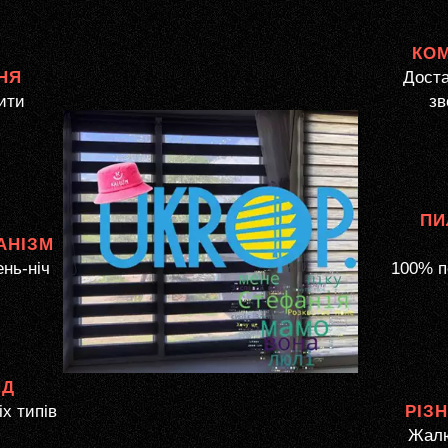
КО
НЯ
Доста
ити
зв
ПИ
АНІЗМ
ень-ніч
100% п
ЯД
іх типів
РІЗ
Жалю