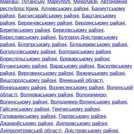
Макіївці
,
Луганську
,
Маріуполі
,
Миколаєві
,
Автономній
республіці Крим
,
Алчевському районі
,
Бахмутському
районі
,
Бахчисарайському районі
,
Баштанському
районі
,
Бердичівському районі
,
Бердянському районі
,
Берегівському районі
,
Березівському районі
,
Бериславському районі
,
Білгород-Дністровському
районі
,
Білогірському районі
,
Білоцерківському районі
,
Богодухівському районі
,
Болградському районі
,
Бориспільському районі
,
Броварському районі
,
Бучанському районі
,
Вараському районі
,
Василівському
районі
,
Верховинському районі
,
Вижницькому районі
,
Вишгородському районі
,
Вінницькій області
,
Вінницькому районі
,
Вознесенському районі
,
Волинській
області
,
Волноваському районі
,
Володимиро-
Волинському районі
,
Володимир-Волинському районі
,
Гайсинському районі
,
Генічеському районі
,
Голованівському районі
,
Горлівському районі
,
Джанкойському районі
,
Дніпровському районі
,
Дніпропетровській області
,
Дністровському районі
,