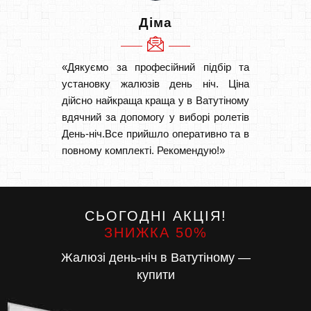
Діма
«Дякуємо за професійний підбір та
«Дуже 
установку жалюзів день ніч. Ціна
викон
дійсно найкраща краща у в Ватутіному
Швидк
вдячний за допомогу у виборі ролетів
Буду р
День-ніч.Все прийшло оперативно та в
повному комплекті. Рекомендую!»
СЬОГОДНІ АКЦІЯ!
ЗНИЖКА 50%
Жалюзі день-ніч в Ватутіному —
купити