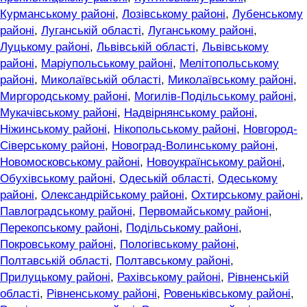
Курманському районі
,
Лозівському районі
,
Лубенському
районі
,
Луганській області
,
Луганському районі
,
Луцькому районі
,
Львівській області
,
Львівському
районі
,
Маріупольському районі
,
Мелітопольському
районі
,
Миколаївській області
,
Миколаївському районі
,
Миргородському районі
,
Могилів-Подільському районі
,
Мукачівському районі
,
Надвірнянському районі
,
Ніжинському районі
,
Нікопольському районі
,
Новгород-
Сіверському районі
,
Новоград-Волинському районі
,
Новомосковському районі
,
Новоукраїнському районі
,
Обухівському районі
,
Одеській області
,
Одеському
районі
,
Олександрійському районі
,
Охтирському районі
,
Павлоградському районі
,
Первомайському районі
,
Перекопському районі
,
Подільському районі
,
Покровському районі
,
Пологівському районі
,
Полтавській області
,
Полтавському районі
,
Прилуцькому районі
,
Рахівському районі
,
Рівненській
області
,
Рівненському районі
,
Ровеньківському районі
,