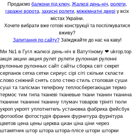
Продаємо
балкони під ключ
,
Жалюзі день-ніч
,
ролети
,
гаражні ворота
,
захисні ролети
,
міжкімнатні двері
у всіх
містах України.
Хочете вибрати вже готові конструкції та поспілкуватися
вживу?
Запитання по сайту?
Заїжджайте до нас на каву!
Ми №1 в Гугл жалюзі день-ніч в Ватутіному ❤ ukrop.top
акція акции акция рулет рулети рулонная рулонні
рулонные рулонных сайт сайты сборка світ секрет
серпанок сетка сетки сириус сірі сіті скільки скласти
слово сніжний снять соло стеко стиль столовая суши
суші та талісман телефону теплосберегающая термо
термос тим типа тканеві тканевые ткани тканин тканина
тканини тканинні тканину тлумач товаров трініті тюли
укроп укропт уплотнитель установка фабрика фейсбук
фотообои фотостудія франик фурнитура фурнітура
цветов цена цены церква циан ціна ціни через
штакетник штор штора штора-плісе штори шторки