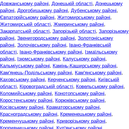
Довжанському районі
,
Донецькій області
,
Донецькому
районі
,
Дрогобицькому районі
,
Дубенському районі
,
Євпаторійському районі
,
Житомирському районі
,
Житомирській області
,
Жмеринському районі
,
Закарпатській області
,
Запорізькій області
,
Запорізькому
районі
,
Звенигородському районі
,
Золотоніському
районі
,
Золочівському районі
,
Івано-Франківській
області
,
Івано-Франківському районі
,
Ізмаїльському
районі
,
Ізюмському районі
,
Калуському районі
,
Кальміуському районі
,
Камінь-Каширському районі
,
Кам'янець-Подільському районі
,
Кам'янському районі
,
Каховському районі
,
Керченському районі
,
Київській
області
,
Кіровоградській області
,
Ковельському районі
,
Коломийському районі
,
Конотопському районі
,
Коростенському районі
,
Корюківському районі
,
Косівському районі
,
Краматорському районі
,
Красноградському районі
,
Кременецькому районі
,
Кременчуцькому районі
,
Криворізькому районі
,
Кропивницькому районі
,
Куп'янському районі
,