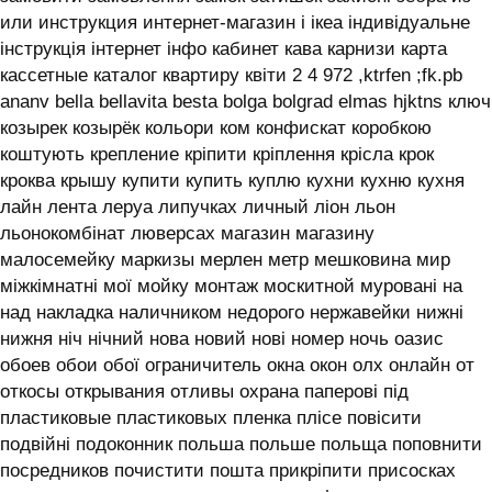
или инструкция интернет-магазин і ікеа індивідуальне
інструкція інтернет інфо кабинет кава карнизи карта
кассетные каталог квартиру квіти 2 4 972 ,ktrfen ;fk.pb
ananv bella bellavita besta bolga bolgrad elmas hjktns ключ
козырек козырёк кольори ком конфискат коробкою
коштують крепление кріпити кріплення крісла крок
кроква крышу купити купить куплю кухни кухню кухня
лайн лента леруа липучках личный ліон льон
льонокомбінат люверсах магазин магазину
малосемейку маркизы мерлен метр мешковина мир
міжкімнатні мої мойку монтаж москитной муровані на
над накладка наличником недорого нержавейки нижні
нижня ніч нічний нова новий нові номер ночь оазис
обоев обои обої ограничитель окна окон олх онлайн от
откосы открывания отливы охрана паперові під
пластиковые пластиковых пленка плісе повісити
подвійні подоконник польша польше польща поповнити
посредников почистити пошта прикріпити присосках