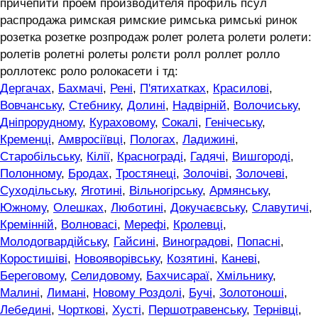
причепити проем производителя профиль псул
распродажа римская римские римська римські ринок
розетка розетке розпродаж ролет ролета ролети ролети:
ролетів ролетні ролеты ролєти ролл роллет ролло
роллотекс роло ролокасети і тд:
Дергачах
,
Бахмачі
,
Рені
,
П'ятихатках
,
Красилові
,
Вовчанську
,
Стебнику
,
Долині
,
Надвірній
,
Волочиську
,
Дніпрорудному
,
Кураховому
,
Сокалі
,
Генічеську
,
Кременці
,
Амвросіївці
,
Пологах
,
Ладижині
,
Старобільську
,
Кілії
,
Краснограді
,
Гадячі
,
Вишгороді
,
Полонному
,
Бродах
,
Тростянеці
,
Золочіві
,
Золочеві
,
Суходільську
,
Яготині
,
Вільногірську
,
Армянську
,
Южному
,
Олешках
,
Люботині
,
Докучаєвську
,
Славутичі
,
Кремінній
,
Волновасі
,
Мерефі
,
Кролевці
,
Молодогвардійську
,
Гайсині
,
Виноградові
,
Попасні
,
Коростишіві
,
Новояворівську
,
Козятині
,
Каневі
,
Береговому
,
Селидовому
,
Бахчисараї
,
Хмільнику
,
Малині
,
Лимані
,
Новому Роздолі
,
Бучі
,
Золотоноші
,
Лебедині
,
Чорткові
,
Хусті
,
Першотравенську
,
Тернівці
,