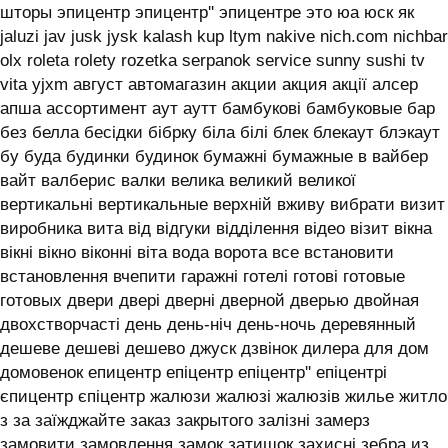
шторы эпицентр эпицентр'' эпицентре это юа юск як
jaluzi jav jusk jysk kalash kup ltym nakive nich.com nichbar
olx roleta rolety rozetka serpanok service sunny sushi tv
vita yjxm август автомагазин акции акция акції алсер
апша ассортимент аут аутт бамбукові бамбуковые бар
без белла бесідки бібрку біла білі блек блекаут блэкаут
бу буда будинки будинок бумажні бумажные в вайбер
вайт валберис валки велика великий великої
вертикальні вертикальные верхній вживу вибрати визит
виробника вита від відгуки відділення відео візит вікна
вікні вікно віконні віта вода ворота все встановити
встановлення вчепити гаражні готелі готові готовые
готовых двери двері дверні дверной дверью двойная
двохстворчасті день день-ніч день-ночь деревянный
дешеве дешеві дешево джуск дзвінок дилера для дом
домовенок епицентр епіцентр епіцентр'' епіцентрі
єпицентр єпіцентр жалюзи жалюзі жалюзів жилье житло
з за заїжджайте заказ закрытого залізні замерз
замовити замовлення замок затишок захисні зебра из