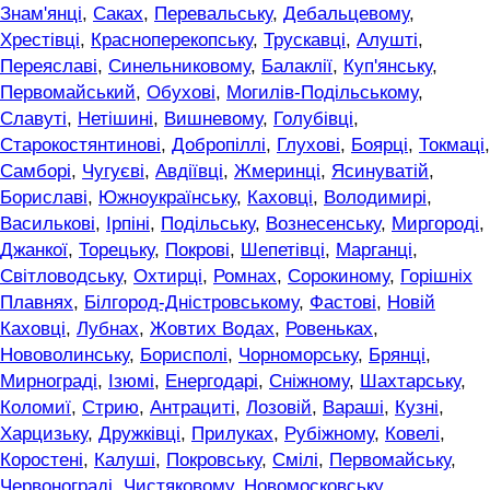
Знам'янці
,
Саках
,
Перевальську
,
Дебальцевому
,
Хрестівці
,
Красноперекопську
,
Трускавці
,
Алушті
,
Переяславі
,
Синельниковому
,
Балаклії
,
Куп'янську
,
Первомайський
,
Обухові
,
Могилів-Подільському
,
Славуті
,
Нетішині
,
Вишневому
,
Голубівці
,
Старокостянтинові
,
Добропіллі
,
Глухові
,
Боярці
,
Токмаці
,
Самборі
,
Чугуєві
,
Авдіївці
,
Жмеринці
,
Ясинуватій
,
Бориславі
,
Южноукраїнську
,
Каховці
,
Володимирі
,
Василькові
,
Ірпіні
,
Подільську
,
Вознесенську
,
Миргороді
,
Джанкої
,
Торецьку
,
Покрові
,
Шепетівці
,
Марганці
,
Світловодську
,
Охтирці
,
Ромнах
,
Сорокиному
,
Горішніх
Плавнях
,
Білгород-Дністровському
,
Фастові
,
Новій
Каховці
,
Лубнах
,
Жовтих Водах
,
Ровеньках
,
Нововолинську
,
Борисполі
,
Чорноморську
,
Брянці
,
Мирнограді
,
Ізюмі
,
Енергодарі
,
Сніжному
,
Шахтарську
,
Коломиї
,
Стрию
,
Антрациті
,
Лозовій
,
Вараші
,
Кузні
,
Харцизьку
,
Дружківці
,
Прилуках
,
Рубіжному
,
Ковелі
,
Коростені
,
Калуші
,
Покровську
,
Смілі
,
Первомайську
,
Червонограді
,
Чистяковому
,
Новомосковську
,