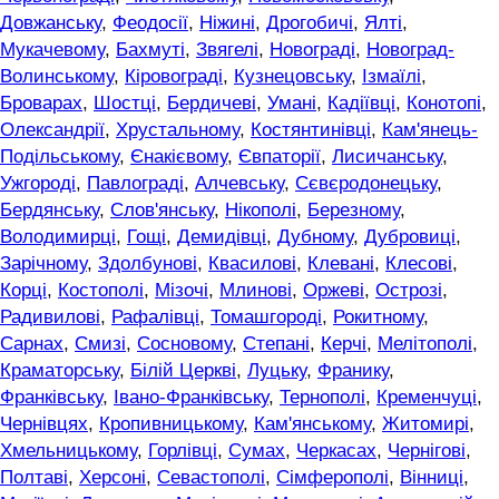
Довжанську
,
Феодосії
,
Ніжині
,
Дрогобичі
,
Ялті
,
Мукачевому
,
Бахмуті
,
Звягелі
,
Новограді
,
Новоград-
Волинському
,
Кіровограді
,
Кузнецовську
,
Ізмаїлі
,
Броварах
,
Шостці
,
Бердичеві
,
Умані
,
Кадіївці
,
Конотопі
,
Олександрії
,
Хрустальному
,
Костянтинівці
,
Кам'янець-
Подільському
,
Єнакієвому
,
Євпаторії
,
Лисичанську
,
Ужгороді
,
Павлограді
,
Алчевську
,
Сєвєродонецьку
,
Бердянську
,
Слов'янську
,
Нікополі
,
Березному
,
Володимирці
,
Гощі
,
Демидівці
,
Дубному
,
Дубровиці
,
Зарічному
,
Здолбунові
,
Квасилові
,
Клевані
,
Клесові
,
Корці
,
Костополі
,
Мізочі
,
Млинові
,
Оржеві
,
Острозі
,
Радивилові
,
Рафалівці
,
Томашгороді
,
Рокитному
,
Сарнах
,
Смизі
,
Сосновому
,
Степані
,
Керчі
,
Мелітополі
,
Краматорську
,
Білій Церкві
,
Луцьку
,
Франику
,
Франківську
,
Івано-Франківську
,
Тернополі
,
Кременчуці
,
Чернівцях
,
Кропивницькому
,
Кам'янському
,
Житомирі
,
Хмельницькому
,
Горлівці
,
Сумах
,
Черкасах
,
Чернігові
,
Полтаві
,
Херсоні
,
Севастополі
,
Сімферополі
,
Вінниці
,