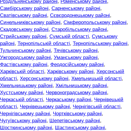
Роздільнянському районі
,
Роменському районі
,
Самбірському районі
,
Сарненському районі
,
Сватівському районі
,
Сєвєродонецькому районі
,
Синельниківському районі
,
Сімферопольському районі
,
Скадовському районі
,
Старобільському районі
,
Стрийському районі
,
Сумській області
,
Сумському
районі
,
Тернопільській області
,
Тернопільському районі
,
Тульчинському районі
,
Тячівському районі
,
Ужгородському районі
,
Уманському районі
,
Фастівському районі
,
Феодосійському районі
,
Харківській області
,
Харківському районі
,
Херсонській
області
,
Херсонському районі
,
Хмельницькій області
,
Хмельницькому районі
,
Хмільницькому районі
,
Хустському районі
,
Червоноградському районі
,
Черкаській області
,
Черкаському районі
,
Чернівецькій
області
,
Чернівецькому районі
,
Чернігівській області
,
Чернігівському районі
,
Чортківському районі
,
Чугуївському районі
,
Шепетівському районі
,
Шосткинському районі
,
Щастинському районі
,